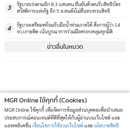
รัฐบาลเร่งตามอีก 8.3 แสนคน ยืนยันตัวตนรับสิทธิบัตร
ชี้แจงอีกครั้งว่าเรามีศูนย์โอเอสเอส คือ ศูนย์ที่ให้วันสต็อปเซอร์วิส
3
สวัสดิการแห่งรัฐ อีก 5 ล.คนยังไม่ยื่นทบทวนสิทธิ
ทำงานร่วมกับศูนย์ดำรงธรรมรวมถึงช่องทางหารือร่วมกันกับเอส
เอ็มอี เพราะฉะนั้นต่อไปเอสเอ็มอีจะมีช่องทางที่จะรวมกันมา เรา
รัฐบาลเตรียมพร้อมรับมือน้ำท่วมภาคใต้ สั่งการผู้ว่า 14
4
จะได้สักทีไม่อย่างนั้นจะมาบอกว่าช่องทางไม่มี ไปธนาคาร
จว.เกาะติด เน้นบูรณาการร่วมมือครอบคลุมทุกมิติ
โดยตรงก็ไม่ได้ ก็เริ่มกันตรงนี้แล้ว เราเปิดช่องทางให้เขา เงินทุน
ข่าวอื่นในหมวด
ตนได้ขอความร่วมมือจากธนาคารพาณิชย์ ว่าขอให้ดูแลธุรกิจโซ
เชียลบิซิเนส และดูแลธุรกิจเอสเอ็มอีกด้วย ส่วนหนึ่งรัฐก็จะมี
มาตรการให้ แต่ปัญหาของเราคือเมื่อเราไป ธนาคารเขาจะดูเรื่อง
เอ็นพีแอลเหมือนกัน ถ้าไม่เข้มแข็งพอก็ให้ไม่ได้ รัฐก็ต้องมาดูว่า
จะทำอย่างไร บางทีก็ต้องเข้าใจกันนะ ถ้าทุกคนบอกว่าต้องการ
เงินไปแล้วจะต้องได้เลยมันทำไม่ได้ ต้องแสดงให้เห็นว่าท่านเข้ม
แข็งหรือไม่เข้มแข็ง ต้องเริ่มจากไปขึ้นทะเบียน สสว. วันนี้รัฐตั้ง
MGR Online ใช้คุกกี้ (Cookies)
ศูนย์จดทะเบียนทางเว็บไซต์ ส่วนเรื่องการปรับโครงสร้างการ
MGR Online ใช้คุกกี้ เพื่อจัดการข้อมูลส่วนบุคคลเพื่อนำเสนอ
ทำงานก็ค่อยๆ เดินหน้าไป
ประสบการณ์คอนเทนต์ที่ดีที่สุดให้กับผู้อ่านบนเว็บไซต์ และ
แอพพลิเคชั่น
เงื่อนไขการใช้งานเว็บไซต์
และ
นโยบายสิทธิ