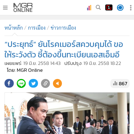
•
หน้าหลัก
หน้าหลัก
การเมือง
ข่าวการเมือง
•
ทันเหตุการณ์
•
“ประยุทธ์” ยันโรคเมอร์สควบคุมได้ ขอ
ภาคใต้
•
ภูมิภาค
ให้ระวังตัว ชี้ต้องขึ้นทะเบียนเอสเอ็มอี
•
Online Section
เผยแพร่:
19 มิ.ย. 2558 14:43
ปรับปรุง:
19 มิ.ย. 2558 18:22
•
บันเทิง
โดย: MGR Online
•
ผู้จัดการรายวัน
867
•
คอลัมนิสต์
•
ละคร
•
CbizReview
•
Cyber BIZ
•
ผู้จัดกวน