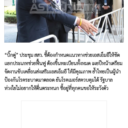
•
Good health & Well-being
•
Green Innovation & SD
•
Management & HR
•
MGR Live
•
Infographic
•
การเมือง
•
ท่องเที่ยว
“บิ๊กตู่” ประชุม สสว. ชี้ต้องกำหนดแนวทางช่วยเอสเอ็มอีให้ชัด
•
กีฬา
แยกประเภทช่วยฟื้นฟู ต้องขึ้นทะเบียนทั้งหมด เผยปีหน้าเตรียม
•
ต่างประเทศ
จัดงานขับเคลื่อนส่งเสริมเอสเอ็มอี ให้มีคุณภาพ ย้ำไทยเป็นผู้นำ
ป้องกันโรคระบาดมาตลอด ยันโรคเมอร์สควบคุมได้ รัฐบาล
•
Special Scoop
ห่วงใยไม่อยากให้ตื่นตระหนก ชี้อยู่ที่ทุกคนขอให้ระวังตัว
•
เศรษฐกิจ-ธุรกิจ
•
จีน
•
ชุมชน-คุณภาพชีวิต
•
อาชญากรรม
•
Motoring