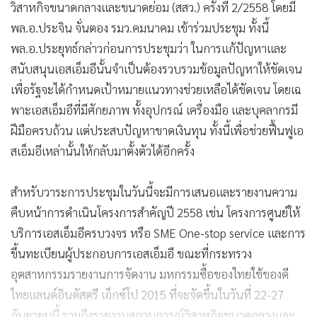
วิสาหกิจขนาดกลางและขนาดย่อม (สสว.) ครั้งที่ 2/2558 โดยมี
พล.อ.ประจิน จั่นตอง รมว.คมนาคม เข้าร่วมประชุม ทั้งนี้
พล.อ.ประยุทธ์กล่าวก่อนการประชุมว่า ในการแก้ปัญหาและ
สนับสนุนเอสเอ็มอีนั้นจำเป็นต้องรวบรวมข้อมูลปัญหาให้ชัดเจน
เพื่อรัฐจะได้กำหนดเป้าหมายแนวทางช่วยเหลือได้ชัดเจน โดยเฉ
พาะเอสเอ็มอีที่มีศักยภาพ ทั้งอุปกรณ์ เครื่องมือ และบุคลากรมี
ฝีมือครบถ้วน แต่ประสบปัญหาขาดเงินทุน ทั้งนี้เพื่อช่วยฟื้นฟูเอ
สเอ็มอีเหล่านั้นให้กลับมาตั้งตัวได้อีกครั้ง
สำหรับวาระการประชุมในวันนี้จะมีการเสนอและรายงานความ
คืบหน้าการดำเนินโครงการสำคัญปี 2558 เช่น โครงการศูนย์ให้
บริการเอสเอ็มอีครบวงจร หรือ SME One-stop service และการ
ขึ้นทะเบียนผู้ประกอบการเอสเอ็มอี ขณะที่กระทรวง
อุตสาหกรรมรายงานการจัดงาน มหกรรมซื้อของไทยใช้ของดี
ไทยแลนด์อินดัสตรี เอ็กซ์โป 2015 ที่จะจัดขึ้นในวันที่ 22-27
กันยายนนี้ รวมถึงรายงานสถานการณ์วิสาหกิจขนาดกลางและ