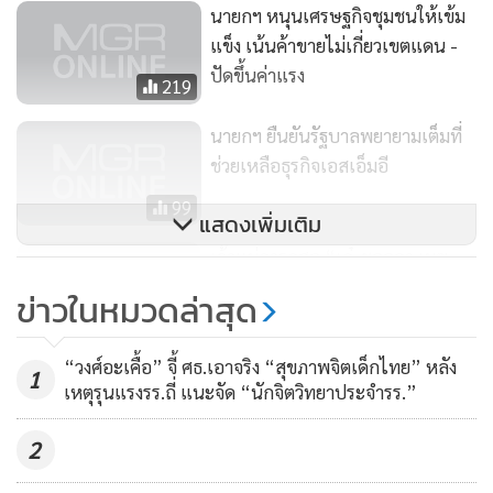
นายกฯ หนุนเศรษฐกิจชุมชนให้เข้ม
มากขึ้น ราคาสูงขึ้นจึงจะกลับมาในเรื่องของรายได้และของจีดีพี
แข็ง เน้นค้าขายไม่เกี่ยวเขตแดน -
เราก็ต้องเสริมเอสเอ็มอีไปด้วย อีกอันหนึ่งตนบอกว่าเราต้องมอง
ปัดขึ้นค่าแรง
219
ในภาพของโซเชียลบิซิเนส คือ การประกอบธุรกิจเพื่อสังคม อันนี้
ตนจับใส่เข้าไปอีกอัน เอสเอ็มอีภาคเอกชนเราก็ดูแลไปแล้ว ตอน
นายกฯ ยืนยันรัฐบาลพยายามเต็มที่
นี้เราก็จะดูแลภาคเกษตรกรรมด้วย คือเอาสหกรณ์ทางการ
ช่วยเหลือธุรกิจเอสเอ็มอี
เกษตร หรือรัฐวิสาหกิจชุมชนมาอยู่ตรงนี้ด้วย เพื่อจะหาเงินทุน
99
แสดงเพิ่มเติม
ให้เขา แล้วเขาก็จะนำมาประกอบการ แต่เป็นในลักษณะที่นำผล
กำไรมาเพื่อแบ่งปัน โดยให้เขามีแหล่งที่จะไปซื้อจากเกษตรกร
เจ้าแม่การกุศล “เก๋-ชลลดา เมฆ
ราตรี” ชวนคลิกเพื่อสังคม
โดยตรง ทำแทนพ่อค้าคนกลาง เขาจะได้สร้างของเขาเองเพื่อที่
ข่าวในหมวดล่าสุด
เขาจะเข้มแข็งขึ้นด้วย โดยมี 3 ช่องทาง 1. โซเชียลบิซิเนส 2. เอส
662
เอ็มอี 3. ผู้ประกอบการธุรกิจขนาดใหญ่ซึ่งจะเป็นห่วงโซ่ต่อกันใน
“วงศ์อะเคื้อ” จี้ ศธ.เอาจริง “สุขภาพจิตเด็กไทย” หลัง
1
วันหน้า วันนี้เราจะต้องสร้างความเข้มแข็งในทุกอัน ถ้าไม่เข้มแข็ง
เหตุรุนแรงรร.ถี่ แนะจัด “นักจิตวิทยาประจำรร.”
เพียงพอก็ไปไม่ได้ เพราะจะทำให้ทั้งหมดต่ำลงทุกอัน
2
พล.อ.ประยุทธ์กล่าวว่า ส่วนเรื่องเขตเศรษฐกิจพิเศษวันนี้ต้อง