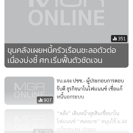
หนี้ครัวเรือนค่อยๆ ลดลงต่อไป
351
ขุนคลังเผยหนี้ครัวเรือนชะลอตัวต่อ
เนื่องบ่งชี้ ศก.เริ่มฟื้นตัวชัดเจน
รบ.แจง ปชช.- ผู้ประกอบการตอบ
รับดี ธุรกิจนาโนไฟแนนซ์ เชื่อแก้
หนี้นอกระบบ
907
“คลัง” เดินหน้าลุยสินเชื่อนาโน
ไฟแนนซ์ “สมหมาย” หนุนใช้ ม.44
แก้หวยแพง-ประมง
1,256