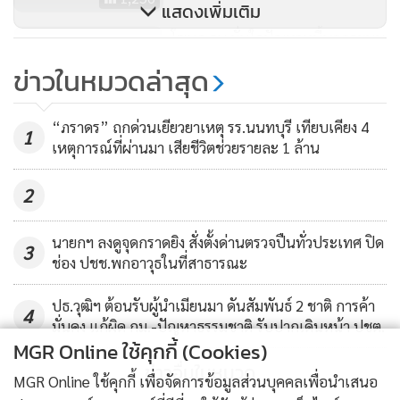
แสดงเพิ่มเติม
โฆษก รบ.มั่นใจปัญหาหนี้นอกระบบ
จะลดลงหลังเดินหน้า"นาโน
ข่าวในหมวดล่าสุด
ไฟแนนซ์"
124
“ภราดร” ถกด่วนเยียวยาเหตุ รร.นนทบุรี เทียบเคียง 4
1
เหตุการณ์ที่ผ่านมา เสียชีวิตช่วยรายละ 1 ล้าน
2
นายกฯ ลงดูจุดกราดยิง สั่งตั้งด่านตรวจปืนทั่วประเทศ ปิด
3
ช่อง ปชช.พกอาวุธในที่สาธารณะ
ปธ.วุฒิฯ ต้อนรับผู้นำเมียนมา ดันสัมพันธ์ 2 ชาติ การค้า
4
มั่นคง แก้ผิด กม.-ปัญหาธรรมชาติ รับปากเดินหน้า ปชต.
MGR Online ใช้คุกกี้ (Cookies)
ข่าวอื่นในหมวด
MGR Online ใช้คุกกี้ เพื่อจัดการข้อมูลส่วนบุคคลเพื่อนำเสนอ