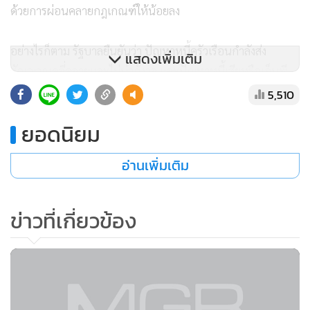
ด้วยการผ่อนคลายกฎเกณฑ์ให้น้อยลง
อย่างไรก็ตาม รัฐบาลยืนยันว่า ปัญหาหนี้ครัวเรือนกำลังส่ง
แสดงเพิ่มเติม
สัญญาณคลี่คลายและไม่น่ากังวล และปัญหาหนี้เสียหรือเอ็นพี
แอลในขณะนี้ถือว่ายังไม่เพิ่มสูงมาก โดยเชื่อมั่นว่าสถานการณ์
5,510
หนี้ครัวเรือนจะค่อยๆ คลี่คลายลงเมื่อเศรษฐกิจฟื้นตัว โดยเฉพาะ
ยอดนิยม
ในปีนี้ที่คาดว่า เศรษฐกิจของประเทศจะมีอัตราการขยายตัวราว
3.7% ซึ่งเพิ่มขึ้นชัดเจนจากปีที่แล้วที่มีการขยายตัวเพียง 0.7%
อ่านเพิ่มเติม
อย่างไรก็ตาม ปัญหาหนี้ครัวเรือนถือเป็นปัญหาสะสม ก่อนที่
รัฐบาลปัจจุบันจะเข้ามาบริหารประเทศ โดยมีสาเหตุหลักมาจาก
ช่วงสถานการณ์น้ำท่วม และโครงการรถยนต์คันแรก ทั้งนี้
ข่าวที่เกี่ยวข้อง
กระทรวงการคลัง ธนาคารแห่งประเทศไทย และสำนักงานคณะ
กรรมการพัฒนาการเศรษฐกิจและสังคมแห่งชาติ จะติดตาม
สถานการณ์หนี้ครัวเรือนอย่างใกล้ชิดและเชื่อว่ามาตรการ
กระตุ้นเศรษฐกิจที่ดำเนินการมาก่อนหน้านี้ จะส่งผลให้ปัญหา