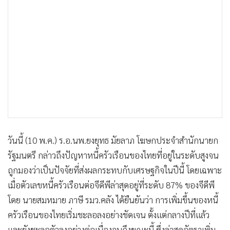
วันนี้ (10 พ.ค.) ร.อ.นพ.ยงยุทธ มัยลาภ โฆษกประจำสำนักนายก
รัฐมนตรี กล่าวถึงปัญหาหนี้ครัวเรือนของไทยที่อยู่ในระดับสูงจน
ถูกมองว่าเป็นปัจจัยที่ส่งผลกระทบกับเศรษฐกิจในปีนี้ โดยเฉพาะ
เมื่อตัวเลขหนี้ครัวเรือนต่อจีดีพีล่าสุดอยู่ที่ระดับ 87% ของจีดีพี
โดย นายสมหมาย ภาษี รมว.คลัง ได้ยืนยันว่า การเพิ่มขึ้นของหนี้
ครัวเรือนของไทยเริ่มชะลอลงอย่างชัดเจน ตั้งแต่กลางปีที่แล้ว
และยังชะลอตัวลงอย่างต่อเนื่องจนถึงขณะนี้ ซึ่งล่าสุดอัตราเพิ่ม