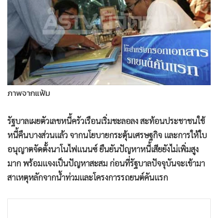
•
Good health & Well-being
•
Green Innovation & SD
•
Management & HR
•
MGR Live
•
Infographic
•
การเมือง
•
ท่องเที่ยว
ภาพจากแฟ้ม
•
กีฬา
รัฐบาลเผยตัวเลขหนี้ครัวเรือนเริ่มชะลอลง สะท้อนประชาชนใช้
•
ต่างประเทศ
หนี้คืนบางส่วนแล้ว จากนโยบายกระตุ้นเศรษฐกิจ และการให้ใบ
•
Special Scoop
อนุญาตจัดตั้งนาโนไฟแนนซ์ ยืนยันปัญหาหนี้เสียยังไม่เพิ่มสูง
•
เศรษฐกิจ-ธุรกิจ
มาก พร้อมแจงเป็นปัญหาสะสม ก่อนที่รัฐบาลปัจจุบันจะเข้ามา
•
จีน
สาเหตุหลักจากน้ำท่วมและโครงการรถยนต์คันแรก
•
ชุมชน-คุณภาพชีวิต
•
อาชญากรรม
•
Motoring