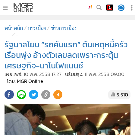
•
หน้าหลัก
หน้าหลัก
การเมือง
ข่าวการเมือง
•
ทันเหตุการณ์
•
รัฐบาลโยน “รถคันแรก” ต้นเหตุหนี้ครัว
ภาคใต้
•
ภูมิภาค
เรือนพุ่ง อ้างตัวเลขลดเพราะกระตุ้น
•
Online Section
เศรษฐกิจ-นาโนไฟแนนซ์
•
บันเทิง
เผยแพร่:
10 พ.ค. 2558 17:27
ปรับปรุง:
11 พ.ค. 2558 09:00
•
ผู้จัดการรายวัน
โดย: MGR Online
•
คอลัมนิสต์
5,510
•
ละคร
•
CbizReview
•
Cyber BIZ
•
ผู้จัดกวน