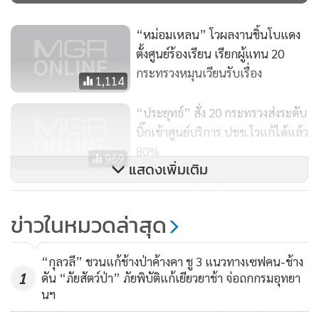
“หม่อมเหลน” โวผลงานชิ้นโบแดง
ตั้งศูนย์ร้องเรียน เรียกผู้แทน 20
กระทรวงหมุนเวียนรับเรื่อง
1,114
“ประยุทธ์” สั่ง 20 กระทรวงส่งระดับ
บิ๊กเข้าศูนย์บริการ ปชช.โวแก้ได้แล้ว
80%
969
แสดงเพิ่มเติม
ชาวปากมูลยื่น 2 ข้อเรียกร้องเจรจา
ตรงรัฐบาลพร้อมเปิดประตูระบายน้ำ
ข่าวในหมวดล่าสุด
ระหว่างรอแก้ปัญหา
353
“กุลวลี” ชวนแก้ช้างป่าค้างคา ชู 3 แนวทางเซฟคน-ช้าง
1
ดัน “ภัยสัตว์ป่า” ภัยพิบัติแก้เยียวยาช้า จ่อถกกรมอุทยา
นฯ