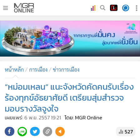
•
หน้าหลัก
•
ทันเหตุการณ์
•
ภาคใต้
•
ภูมิภาค
•
Online Section
หน้าหลัก
การเมือง
ข่าวการเมือง
•
บันเทิง
•
ผู้จัดการรายวัน
“หม่อมเหลน” แนะจังหวัดคัดคนรับเรื่อง
•
คอลัมนิสต์
ร้องทุกข์อัธยาศัยดี เตรียมสุ่มสำรวจ
•
ละคร
มอบรางวัลจูงใจ
•
CbizReview
เผยแพร่:
6 พ.ย. 2557 19:21
โดย: MGR Online
•
Cyber BIZ
•
ผู้จัดกวน
527