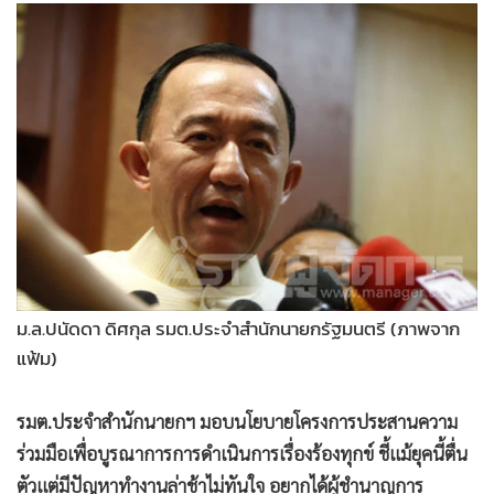
•
Good health & Well-being
•
Green Innovation & SD
•
Management & HR
•
MGR Live
•
Infographic
•
การเมือง
•
ท่องเที่ยว
•
กีฬา
•
ต่างประเทศ
•
Special Scoop
ม.ล.ปนัดดา ดิศกุล รมต.ประจำสำนักนายกรัฐมนตรี (ภาพจาก
•
เศรษฐกิจ-ธุรกิจ
แฟ้ม)
•
จีน
•
ชุมชน-คุณภาพชีวิต
รมต.ประจำสำนักนายกฯ มอบนโยบายโครงการประสานความ
•
อาชญากรรม
ร่วมมือเพื่อบูรณาการการดำเนินการเรื่องร้องทุกข์ ชี้แม้ยุคนี้ตื่น
•
Motoring
ตัวแต่มีปัญหาทำงานล่าช้าไม่ทันใจ อยากได้ผู้ชำนาญการ