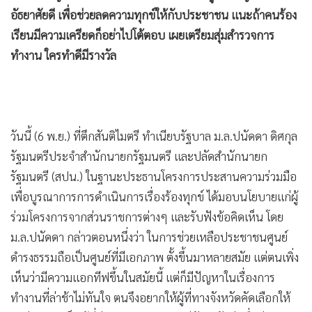
•
เกม
อัธยาศัยดี เพื่อช่วยลดความทุกข์ให้กับประชาชน แนะถ้าคนร้อง
•
วิทยาศาสตร์
เรียนมีความเครียดก็อย่าไปโต้ตอบ เผยเตรียมสุ่มสำรวจการ
•
SMEs
ทำงาน ใครทำดีมีรางวัล
•
หุ้น
•
อินโดจีน
•
กองทุนรวม
วันนี้ (6 พ.ย.) ที่ตึกสันติไมตรี ทำเนียบรัฐบาล ม.ล.ปนัดดา ดิศกุล
•
Celeb Online
รัฐมนตรีประจำสำนักนายกรัฐมนตรี และปลัดสำนักนายก
•
Factcheck
รัฐมนตรี (สปน.) ในฐานะประธานโครงการประสานความร่วมมือ
•
ญี่ปุ่น
เพื่อบูรณาการการดำเนินการเรื่องร้องทุกข์ ได้มอบนโยบายแก่ผู้
•
News1
ร่วมโครงการจากส่วนราชการต่างๆ และรับฟังข้อคิดเห็น โดย
•
Gotomanager
ม.ล.ปนัดดา กล่าวตอนหนึ่งว่า ในการช่วยเหลือประชาชนศูนย์
ดำรงธรรมถือเป็นศูนย์ที่มีเอกภาพ ตั้งขึ้นมาหลายสมัย แต่ตนเพิ่ง
เห็นว่ามีความแอกทีฟขึ้นในสมัยนี้ แต่ก็มีปัญหาในเรื่องการ
ทำงานที่ล่าช้าไม่ทันใจ ตนจึงอยากให้ผู้ที่ทางจังหวัดคัดเลือกให้