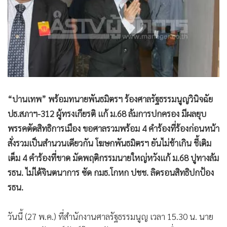
•
Good health & Well-being
•
Green Innovation & SD
•
Management & HR
•
MGR Live
•
Infographic
•
การเมือง
•
ท่องเที่ยว
“ปานเทพ” พร้อมทนายพันธมิตรฯ ร้องศาลรัฐธรรมนูญวินิจฉัย
•
กีฬา
ปธ.สภาฯ-312 ผู้ทรงเกียรติ แก้ ม.68 ล้มการปกครอง มีผลยุบ
•
ต่างประเทศ
พรรคตัดสิทธิการเมือง ขอศาลรวมพร้อม 4 คำร้องที่ร้องก่อนหน้า
•
Special Scoop
สั่งรวมเป็นสำนวนเดียวกัน โฆษกพันธมิตรฯ ยันไม่ช้าเกิน ชี้เติม
•
เศรษฐกิจ-ธุรกิจ
เต็ม 4 คำร้องที่ขาด มัดพฤติกรรมนายใหญ่หวังแก้ ม.68 ปูทางล้ม
รธน. ไม่ได้จินตนาการ ซัด กมธ.โกหก ปชช. ลิดรอนสิทธิปกป้อง
•
จีน
รธน.
•
ชุมชน-คุณภาพชีวิต
•
อาชญากรรม
วันนี้ (27 พ.ค.) ที่สำนักงานศาลรัฐธรรมนูญ เวลา 15.30 น. นาย
•
Motoring