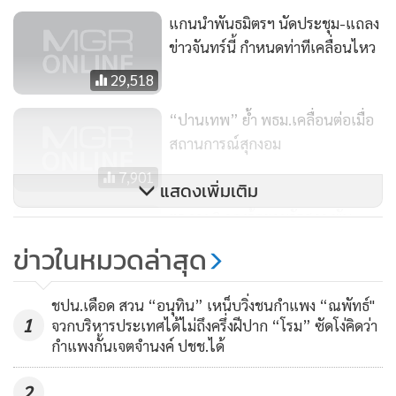
รายงานข่าวจากศาลรัฐธรรมนูญแจ้งว่า สำหรับการประชุมคณะ
แกนนำพันธมิตรฯ นัดประชุม-แถลง
ตุลาการศาลรัฐธรรมนูญในวันที่ 29 พ.ค.นั้น จะเป็นการพิจารณา
ข่าวจันทร์นี้ กำหนดท่าทีเคลื่อนไหว
ว่า คำชี้แจงของผู้ถูกร้องใน 4 คำร้องที่รับไว้พิจารณาวินิจฉัยส่งมา
29,518
นั้นครบถ้วน มีหลักฐานเพียงพอให้วินิจฉัยได้เลยหรือไม่ หรือศาล
จะต้องไต่สวนเพิ่มเติม หากจะไต่สวนเพิ่มเติมจะใช้วิธีการใด ส่วน
“ปานเทพ” ย้ำ พธม.เคลื่อนต่อเมื่อ
คำร้องที่กลุ่มพันธมิตรฯยื่นมาในวันนี้ แม้จะมีลักษณะเดียวกับ 4
สถานการณ์สุกงอม
คำร้องที่ศาลรัฐธรรมนูญได้สั่งรับไว้พิจารณาวินิจฉัย ก็ถือว่าเป็น
7,901
คำร้องใหม่ที่ต้องให้ตุลาการประจำคดีเป็นผู้พิจารณาก่อนว่า
แสดงเพิ่มเติม
สมควรจะรับคำร้องไว้พิจารณาวินิจฉัยหรือไม่ ซึ่งยังไม่มีการ
ตร.วาง 3 กองร้อยคุมรัฐสภา พัน
ยืนยันชัดเจนว่าในการประชุมคณะตุลาการวันที่ 29 พ.ค.นี้ จะมี
ธมิตรฯ จับตาท่าที ส.ส.รัฐบาลชำเรา
ข่าวในหมวดล่าสุด
การเสนอคำร้องดังกล่าวของกลุ่มพันธมิตรให้ที่ประชุมได้
รธน.
7,604
พิจารณาหรือไม่
ชปน.เดือด สวน “อนุทิน” เหน็บวิ่งชนกำแพง “ณพัทธ์"
1
จวกบริหารประเทศได้ไม่ถึงครึ่งฝีปาก “โรม” ซัดโง่คิดว่า
กำแพงกั้นเจตจำนงค์ ปชช.ได้
2