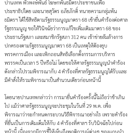
ปานเทพ พัวพงษ์พันธ์ โฆษกพันธมิตรประชาชนเพื่อ
•
เกม
ประชาธิปไตย และนายสุวัตร อภัยภักดิ์ ทนายความกลุ่มพัน
•
วิทยาศาสตร์
ธมิตรฯ ได้ใช้สิทธิตามรัฐธรรมนูญมาตรา 68 เข้ายื่นคำร้องต่อศาล
•
SMEs
รัฐธรรมนูญ ขอให้วินิจฉัยว่าการแก้ไขเพิ่มเติมมาตรา 68 ของ
•
หุ้น
ประธานรัฐสภา และสมาชิกรัฐสภา 312 คน เข้าข่ายล้มล้างการ
•
อินโดจีน
ปกครองตามรัฐธรรมนูญมาตรา 68 เป็นเหตุให้ต้องยุบ
•
กองทุนรวม
พรรคการเมือง และเพิกถอนสิทธิเลือกตั้งกรรมการบริหาร
•
Celeb Online
พรรรคเป็นเวลา 5 ปีหรือไม่ โดยขอให้ศาลรัฐธรรมนูญนำคำร้อง
•
Factcheck
ดังกล่าวไปรวมพิจารณากับ 4 คำร้องที่ศาลรัฐธรรมนูญได้รับและ
•
ญี่ปุ่น
มีคำสั่งให้รวมพิจารณาเป็นสำนวนเดียวก่อนหน้านี้
•
News1
โดยนายปานเทพกล่าวว่า การมายื่นคำร้องครั้งนี้ไม่ถือว่าช้าเกิน
•
Gotomanager
ไป แม้ว่าศาลรัฐธรรมนูญจะประชุมในวันที่ 29 พ.ค. เพื่อ
พิจารณาว่าจะกำหนดกระบวนวิธีพิจารณาอย่างไร เพราะคำร้อง
ที่ยื่นเป็นการเติมเต็มให้กับ 4 คำร้องที่ศาลฯ รับวินิจฉัยไปก่อน
หน้านี้ เนื่องจากมีการชี้ให้เห็นถึงพฤติการณ์ต่างๆ ของแกนนำ