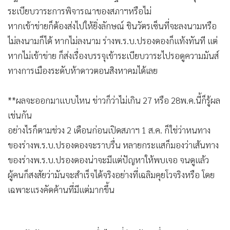
ระเบียบวาระการพิจารณาของสภาฯหรือไม่
หากเข้าข่ายก็ต้องส่งไปให้ยิ่งลักษณ์ ชินวัตรเซ็นที่จะลงนามหรือ
ไม่ลงนามก็ได้ หากไม่ลงนาม ร่างพ.ร.บ.ปรองดองก็แท้งทันที แต่
หากไม่เข้าข่าย ก็ส่งเรื่องบรรจุเข้าระเบียบวาระไปรอดูความมันส์
ทางการเมืองระดับห้าดาวตอนสิงหาคมได้เลย
**ผลจะออกมาแบบไหน ข่าวก็ว่าไม่เกิน 27 หรือ 28พ.ค.นี้ก็รู้ผล
เช่นกัน
อย่างไรก็ตามช่วง 2 เดือนก่อนเปิดสภาฯ 1 ส.ค. ก็ใช่ว่าหนทาง
ของร่างพ.ร.บ.ปรองดองจะราบรื่น หลายกระแสก็มองว่าเส้นทาง
ของร่างพ.ร.บ.ปรองดองน่าจะมีแต่ปัญหาให้พบเจอ จนดูแล้ว
ผู้คนก็สงสัยว่ามันจะสำเร็จได้จริงอย่างที่เฉลิมคุยโวจริงหรือ โดย
เฉพาะแรงคัดค้านที่มีแต่มากขึ้น