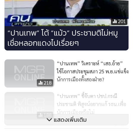
สงครามขั้วอำนาจจะจบลงได้ถ้าคนที่อยู่ในขั้วอำนาจทำมันพังเสีย
เอง หรือไม่ทำพังแต่เปลี่ยนแปลงแล้วนำไปสู่การปฏิรูป หรือ
ประชาชนเรียกร้องให้ปฏิรูปกดดันพรรคการเมืองให้เปลี่ยน แต่
201
ปัจจุบันกลายเป็นขั้วอำนาจเสียส่วนใหญ่ คนต้องการฏิรูปกลาย
“ปานเทพ” โต้ “แม้ว” ประชามติไม่หมู
เป็นคนกลุ่มน้อย
เชื่อหลอกแดงไปเรื่อยๆ
นายพิภพ กล่าวว่า เอาจริงๆ คนสนับสนุน พ.ต.ท.ทักษิณ ทั้ง
“ปานเทพ” วิเคราะห์ “เสธ.อ้าย”
ประเทศแค่ 1 ใน 3 พลังที่ต่อต้านเขาส่วนใหญ่อยู่ที่ กทม. กับเขต
ใช้โอกาสประชุมสภา 25 พ.ย.แช่แข็ง
เทศบาลในต่างจังหวัด แล้วถ้าคน กทม.เคลื่อน คนในเขตเทศบาล
นักการเมืองทั้งสองฝ่าย?
ก็สามารถเคลื่อนเข้ามาเสริมได้ง่าย ทำให้ พ.ต.ท.ทักษิณ ไม่
218
สามารถทำตามใจชอบได้ ไม่ว่าจะเป็นกฎหมายปรองดอง หรือแก้
“ปานเทพ” ชี้จับตา ปชป.กรณี
รัฐธรรมนูญ ยิ่งผลเลือกตั้งผู้ว่าฯ ออกมาแบบนี้ ทำให้เห้นว่าคน
ประชามติ พิสูจน์อยากแก้ รธน.เพื่อ
กทม.รับไม่ได้ แต่คน กทม.ก็ไม่ได้มีพลังมากพอในการต่อต้านการ
นักการเมืองหรือไม่
188
ยึดอำนาจของเพื่อไทย และไม่สามารถตรวจสอบการทุจริต
แสดงเพิ่มเติม
คอร์รัปชันได้ เพราะเอาเข้าจริงๆ คนไทยทั้งประเทศสนใจเรื่อง
“ปานเทพ” เผยถกร่วมแดง เห็นชัด
คอร์รัปชันมากแค่ไหน เพราะตอนประชาธิปัตย์เป็นรัฐบาลก็มี