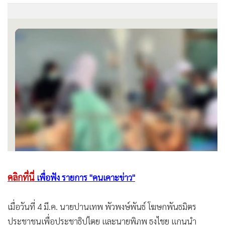
•
เกม
•
วิทยาศาสตร์
•
SMEs
•
หุ้น
•
อินโดจีน
•
กองทุนรวม
•
Celeb Online
•
Factcheck
•
ญี่ปุ่น
•
News1
•
Gotomanager
คลิกที่นี่
เพื่อฟัง รายการ "คนเคาะข่าว"
เมื่อวันที่ 4 มี.ค. นายปานเทพ พัวพงษ์พันธ์ โฆษกพันธมิตร
ประชาชนเพื่อประชาธิปไตย และนายพิภพ ธงไชย แกนนำ