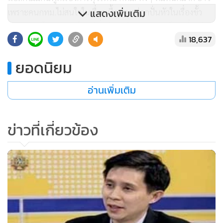
แสดงเพิ่มเติม
เพราะคนกทม.ไม่สนใจในเรื่องเนื้อหา แต่ถูกปั่นหัวในเรื่องขั้ว
อำนาจ จนไม่มองประโยชน์ที่แท้จริง มันเลยกลายเป็นเครื่องมือ
18,637
ของขั้วอำนาจทั้งหลายในการเข้ามาช่วงชิง
ยอดนิยม
ตั้งขอสังเกตว่า ในทุกจังหวัดทั่วประเทศจะมีบรรยากาศรอบใน
เป็นขั้วหนึ่ง แล้วรอบนอกจะเป็นอีกขั้ว ถ้าตราบใดยังมีความคิด
อ่านเพิ่มเติม
แบบนี้ โดยไม่มองประโยชน์ประชาชนส่วนใหญ่เป็นตัวตั้ง มันก็
ง่ายต่อการสร้างวาทกรรมว่า นี่คืออำมาตย์ นี่คือไพร่ มันประดิษฐ์
ข่าวที่เกี่ยวข้อง
ได้ตราบใดที่ความคิดไม่สามารถเข้าใจปัญหาที่แท้จริงได้ มีคน
ดูถูกคนรอบนอกซื้อได้ด้วยเงิน แต่ในเมืองเลือกไปเพราะพวกเขา
พวกเรา ตกลงเราควรเลือกด้วยวิธีคิดแบบไหนกันแน่ โดยที่เราไม่
ได้ประโยชน์อย่างแท้จริง
ยกตัวอย่าง เช่น เรื่องพลังงาน ไม่มีพรรคการเมืองขั้วไหนมี
แนวคิดนำกลับมาเป็นของชาติเลยเลย มองแต่พวกเขาพวกเรา