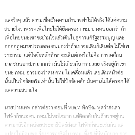
แต่จริงๆ แล้ว ความเชื่อเรื่องคานอำนาจทำไม่ได้จริง ได้แค่ความ
สบายใจว่าพรรคเพื่อไทยไม่ได้ยึดครอง กทม. บางคนบอกว่า ถ้า
เพื่อไทยชนะเขาจะย่ามใจแล้วเดินไปสู่การแก้รัฐธรรมนูญ และ
ออกกฎหมายปรองดอง ตนมองว่าถ้าเขาจะเดินก็เดินต่อ ไม่ใช่เพ
ราะกทม. แต่ปัจจัยหลักที่เขาจะเดินต่อหรือไม่คือ การเคลื่อน
มวลชนนอกสภามากกว่า มันไม่เกี่ยวกับ กทม.เลย จริงอยู่ถ้าเขา
ชนะ กทม. อาจมองว่าคน กทม.ไม่เคลื่อนแล้ว เลยเดินหน้าต่อ
นั่นเป็นปัจจัยเสริมเท่านั้น ไม่ใช่ปัจจัยหลัก มันคานไม่ได้หรอก ได้
แค่ความสบายใจ
นายปานเทพ กล่าวต่อว่า ตอนที่ พ.ต.ท.ทักษิณ พูดว่าส่งเสา
ไฟฟ้าก็ชนะ คน กทม.ไม่พอใจมาก แต่คิดกลับกันถ้าเราอยู่บน
ความกลัวอีกหน่อยประชาธิปัตย์ส่งเสาไฟฟ้าก็ชนะเช่นกัน แต่
แปลกไม่มีคนพูดเรื่องการทุจริตใน กทม. ทั้งๆ ที่มีหนักมาก อาจ