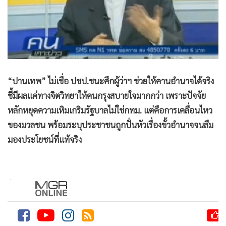
•
Good health & Well-being
•
Green Innovation & SD
•
Management & HR
•
MGR Live
•
Infographic
•
การเมือง
“ปานเทพ” ไม่เชื่อ ปชป.ชนะศึกผู้ว่าฯ ช่วยให้คานอำนาจได้จริง
•
ท่องเที่ยว
ชี้มีผลแค่ทางจิตวิทยาให้คนกรุงสบายใจมากกว่า เพราะปัจจัย
•
กีฬา
หลักหยุดความเหิมเกริมรัฐบาลไม่ใช่กทม. แต่คือการเคลื่อนไหว
ของมวลชน พร้อมระบุประชาชนถูกปั่นหัวเรื่องขั้วอำนาจจนลืม
•
ต่างประเทศ
มองประโยชน์ที่แท้จริง
•
Special Scoop
•
เศรษฐกิจ-ธุรกิจ
•
จีน
•
ชุมชน-คุณภาพชีวิต
•
อาชญากรรม
•
Motoring