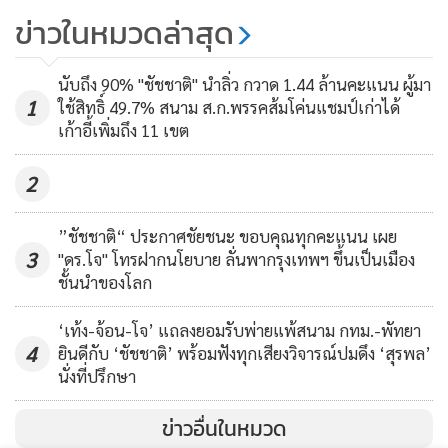
แกนนำจับมวลชนเป็นตัวประกัน
ข่าวในหมวดล่าสุด
การทุจริตเช่นกัน
7,032
นับถึง 90% "ชัชชาติ" นำลิ่ว กวาด 1.44 ล้านคะแนน ผู้มา
1
ใช้สิทธิ์ 49.7% สนาม ส.ก.พรรคส้มโค่นแชมป์เก่าได้
เก้าอี้เพิ่มถึง 11 เขต
2
”ชัชชาติ“ ประกาศชัยชนะ ขอบคุณทุกคะแนน เผย
3
"ดร.โจ" โทรฝากนโยบาย ลั่นพากรุงเทพฯ ขึ้นเป็นเมือง
ชั้นนำของโลก
‘เท้ง-จ้อน-โจ’ แถลงยอมรับพ่ายแพ้สนาม กทม.-พัทยา
4
ยินดีกับ ‘ชัชชาติ’ พร้อมฟังทุกเสียงวิจารณ์ปมดึง ‘สุรพล’
นั่งที่ปรึกษา
ข่าวอื่นในหมวด