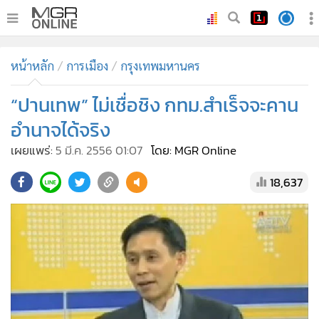
•
หน้าหลัก
หน้าหลัก
การเมือง
กรุงเทพมหานคร
•
ทันเหตุการณ์
•
“ปานเทพ” ไม่เชื่อชิง กทม.สำเร็จจะคาน
ภาคใต้
•
ภูมิภาค
อำนาจได้จริง
•
Online Section
เผยแพร่:
5 มี.ค. 2556 01:07
โดย: MGR Online
•
บันเทิง
18,637
•
ผู้จัดการรายวัน
•
คอลัมนิสต์
•
ละคร
•
CbizReview
•
Cyber BIZ
•
ผู้จัดกวน