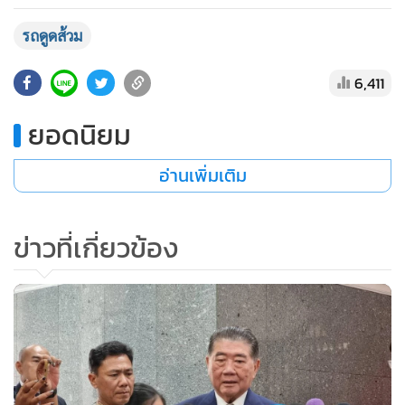
•
เกม
รถดูดส้วม
•
วิทยาศาสตร์
•
SMEs
6,411
•
หุ้น
ยอดนิยม
•
อินโดจีน
•
กองทุนรวม
อ่านเพิ่มเติม
•
Celeb Online
•
Factcheck
ข่าวที่เกี่ยวข้อง
•
ญี่ปุ่น
•
News1
•
Gotomanager