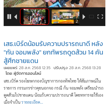
•
Good health & Well-being
•
Green Innovation & SD
•
Management & HR
2
1
2
•
MGR Live
•
Infographic
•
การเมือง
เสธ.เบิร์ดน้อมรับความปรารถนาดี หลัง
•
ท่องเที่ยว
"กัน จอมพลัง" ยกทัพรถดูดส้วม 14 คัน
•
กีฬา
สู้ศึกชายแดน
•
ต่างประเทศ
เผยแพร่:
28 ส.ค. 2568 12:35
ปรับปรุง:
28 ส.ค. 2568 13:28
•
Special Scoop
โดย: ผู้จัดการออนไลน์
•
เศรษฐกิจ-ธุรกิจ
เสธ.เบิร์ด รองโฆษกกองบัญชาการกองทัพไทย ให้สัมภาษณ์ใน
•
จีน
รายการ กรรมกรข่าวคุยนอกจอ กรณี กัน จอมพลัง เตรียมนำรถ
•
ชุมชน-คุณภาพชีวิต
ดูดส้วมไปชายแดน น้อมรับความปรารถนาดี โดยทหารจะใช้เอง
•
อาชญากรรม
เมื่อจำเป็น
รายละเอียด...
•
Motoring