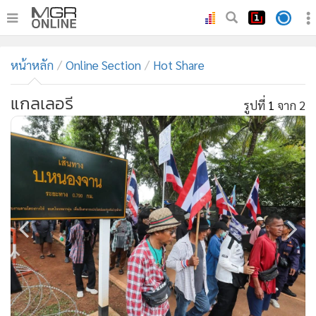
•
หน้าหลัก
หน้าหลัก
Online Section
Hot Share
•
ทันเหตุการณ์
•
ภาคใต้
แกลเลอรี
รูปที่
1
จาก 2
•
ภูมิภาค
•
Online Section
•
บันเทิง
•
ผู้จัดการรายวัน
•
คอลัมนิสต์
•
ละคร
•
CbizReview
•
Cyber BIZ
•
ผู้จัดกวน