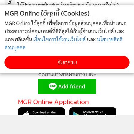
3
ได้ป้าย ทนายอินฟลูฯ ร้องผู้ตรวจฯ ขัด รธน.หรือไม่?
MGR Online ใช้คุกกี้ (Cookies)
“ฮลุน โซโล่” ทำประกันเดินทางไว้ 5 ล้าน คุ้มครอง
4
MGR Online ใช้คุกกี้ เพื่อจัดการข้อมูลส่วนบุคคลเพื่อนำเสนอ
อุบัติเหตุ-ฆาตกรรม
ประสบการณ์คอนเทนต์ที่ดีที่สุดให้กับผู้อ่านบนเว็บไซต์ และ
แอพพลิเคชั่น
เงื่อนไขการใช้งานเว็บไซต์
และ
นโยบายสิทธิ
ข่าวอื่นในหมวด
ส่วนบุคคล
รับทราบ
ติดตามข่าวสารผ่านทาง LINE
MGR Online Application
ติดตาม MGR Online