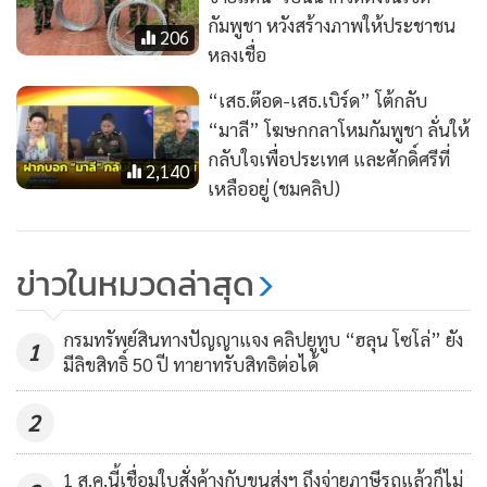
กัมพูชา หวังสร้างภาพให้ประชาชน
206
หลงเชื่อ
“เสธ.ต๊อด-เสธ.เบิร์ด” โต้กลับ
“มาลี” โฆษกกลาโหมกัมพูชา ลั่นให้
กลับใจเพื่อประเทศ และศักดิ์ศรีที่
2,140
เหลืออยู่ (ชมคลิป)
ข่าวในหมวดล่าสุด
กรมทรัพย์สินทางปัญญาแจง คลิปยูทูบ “ฮลุน โซโล่” ยัง
1
มีลิขสิทธิ์ 50 ปี ทายาทรับสิทธิต่อได้
2
1 ส.ค.นี้เชื่อมใบสั่งค้างกับขนส่งฯ ถึงจ่ายภาษีรถแล้วก็ไม่