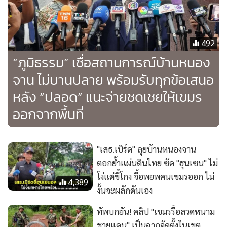
492
“ภูมิธรรม” เชื่อสถานการณ์บ้านหนอง
จาน ไม่บานปลาย พร้อมรับทุกข้อเสนอ
หลัง “ปลอด” แนะจ่ายชดเชยให้เขมร
ออกจากพื้นที่
" เสธ.เบิร์ด" ลุยบ้านหนองจาน
ตอกย้ำแผ่นดินไทย ซัด "ฮุนเซน" ไม่
โง่แต่ขี้โกง จี้อพยพคนเขมรออก ไม่
4,389
งั้นจะผลักดันเอง
ทัพบกยัน! คลิป "เขมรรื้อลวดหนาม
ชายแดน" เป็นฉากจัดตั้งในเขต