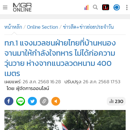
•
หน้าหลัก
หน้าหลัก
Online Section
ข่าวลีด+ข่าวย่อยประจำวัน
•
ทันเหตุการณ์
•
ทภ.1 แจงมวลชนฝ่ายไทยที่บ้านหนอง
ภาคใต้
•
ภูมิภาค
จานมาให้กำลังใจทหาร ไม่ได้ก่อความ
•
Online Section
วุ่นวาย ห่างจากแนวลวดหนาม 400
•
บันเทิง
เมตร
•
ผู้จัดการรายวัน
เผยแพร่:
26 ส.ค. 2568 16:28
ปรับปรุง:
26 ส.ค. 2568 17:53
•
คอลัมนิสต์
โดย: ผู้จัดการออนไลน์
•
ละคร
230
•
CbizReview
•
Cyber BIZ
•
ผู้จัดกวน