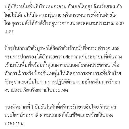
•
เกม
ปฏิบัติงานในพื้นที่บ้านหนองจาน อำเภอโคกสูง จังหวัดสระแก้ว
•
วิทยาศาสตร์
โดยไม่ได้ก่อให้เกิดความวุ่นวาย หรือกระทบกระทั่งกับฝ่ายใด
•
SMEs
โดยจุดรวมตัวให้กำลังใจอยู่ห่างจากแนวลวดหนามประมาณ 400
เมตร
•
หุ้น
•
อินโดจีน
ปัจจุบันกองกำลังบูรพาได้จัดกำลังเจ้าหน้าที่ทหาร ตำรวจ และ
•
กองทุนรวม
กรมการปกครอง ได้อำนวยความสะดวกแก่ประชาชนที่เดินทาง
•
Celeb Online
เข้ามาในพื้นที่พร้อมทั้งดูแลความปลอดภัยของประชาชน เพื่อ
•
Factcheck
ทำการเฝ้าระวัง ป้องกันเหตุไม่ให้เกิดการกระทบกระทั่งกับฝ่าย
•
ญี่ปุ่น
กัมพูชาและเป็นไปตามการปฏิบัติด้านความมั่นคงในการรักษา
•
News1
ความสงบเรียบร้อยภายในประเทศ
•
Gotomanager
กองทัพภาคที่ 1 ยืนยันในศักดิ์ศรีการรักษาอธิปไตย รักษาผล
ประโยชน์ของชาติ ความปลอดภัยในชีวิตและทรัพย์สินของ
ประชาชน