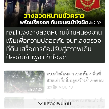
2,821
ทภ.1 แจงวางลวดหนามบ้านหนองจาน
เพิ่มเพื่อความปลอดภัย จนท.ลงตรวจ
ที่ดิน เสร็จภารกิจปรับสู่สภาพเดิม
ป้องกันกัมพูชาเข้าใจผิด
ทบ.ผลักดันทหารเขมรพ้น 4 พื้นที่
สระแก้ว รื้อสิ่งปลูกสร้างล้ำเขตแดน
ละเมิด MOU 43
2,143
โรงเรียนบ้านหนองจาน สระแก้ว สั่ง
แสดงเพิ่มเติม
ปิดเรียน 2 วัน เซ่นพิษชายแดนเดือด