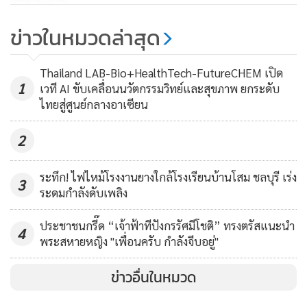
ชาวเขมรบุกปะทะทหารไทย
632
ข่าวในหมวดล่าสุด
ทภ.1 มอนิเตอร์ชายแดนบ้านหนอง
จานตลอดคืนถึงเช้า เหตุการณ์ทั่วไป
Thailand LAB-Bio+HealthTech-FutureCHEM เปิด
1
ปกติ ย้ำแนวลวดหนามเดิมยังอยู่
เวที AI ขับเคลื่อนนวัตกรรมวิทย์และสุขภาพ ยกระดับ
126
ไทยสู่ศูนย์กลางอาเซียน
2
ระทึก! ไฟไหม้โรงงานยางใกล้โรงเรียนบ้านโสม ชลบุรี เร่ง
3
ระดมกำลังดับเพลิง
ประชาชนกรี๊ด “เจ้าฟ้าทีปังกรรัศมีโชติ” ทรงตรัสแนะนำ
4
พระสหายหญิง "เพื่อนครับ กำลังจีบอยู่"
ข่าวอื่นในหมวด