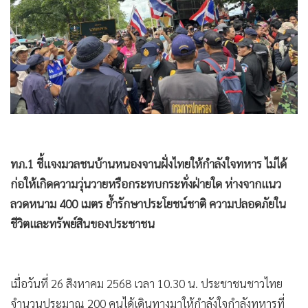
•
Good health & Well-being
•
Green Innovation & SD
•
Management & HR
•
MGR Live
•
Infographic
•
การเมือง
•
ท่องเที่ยว
•
กีฬา
ทภ.1 ชี้แจงมวลชนบ้านหนองจานฝั่งไทยให้กำลังใจทหาร ไม่ได้
•
ต่างประเทศ
ก่อให้เกิดความวุ่นวายหรือกระทบกระทั่งฝ่ายใด ห่างจากแนว
•
Special Scoop
ลวดหนาม 400 เมตร ย้ำรักษาประโยชน์ชาติ ความปลอดภัยใน
•
เศรษฐกิจ-ธุรกิจ
ชีวิตและทรัพย์สินของประชาชน
•
จีน
•
ชุมชน-คุณภาพชีวิต
•
อาชญากรรม
เมื่อวันที่ 26 สิงหาคม 2568 เวลา 10.30 น. ประชาชนชาวไทย
•
Motoring
จำนวนประมาณ 200 คนได้เดินทางมาให้กำลังใจกำลังทหารที่