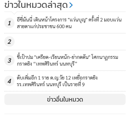
กต.แถลงหนุน ทบ.ย้ำ บ้านหนอง
ข่าวในหมวดล่าสุด
จานเป็นของไทย เขมรอพยพบุกรุก
ละเมิด MOU43 ไทยประท้วง-อดทน
581
อีซี่มันนี่ เดินหน้าโครงการ "แว่นบุญ" ครั้งที่ 2 มอบแว่น
1
อดกลั้นมาตลอด
สายตาแก่ประชาชน 600 คน
2
ชี้เป้าปม "เครียด-เรียนหนัก-ย่ากดดัน" โศกนาฏกรรม
3
กราดยิง “เทพศิรินทร์ นนทบุรี”
ดับเพิ่มอีก 1 ราย ด.ญ.วัย 12 เหยื่อกราดยิง
4
รร.เทพศิรินทร์ นนทบุรี เป็นรายที่ 9
ข่าวอื่นในหมวด