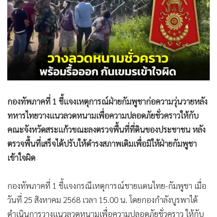
•
Good health & Well-being
•
Green Innovation & SD
•
Management & HR
•
MGR Live
•
Infographic
•
การเมือง
•
ท่องเที่ยว
กองทัพภาคที่ 1 ชี้แจงเหตุการณ์ฝ่ายกัมพูชาก่อความวุ่นวายหลัง
•
กีฬา
ทหารไทยวางแนวลวดหนามเพื่อความปลอดภัยชั่วคราวให้กับ
•
ต่างประเทศ
คณะจังหวัดสระแก้วขณะลงตรวจพื้นที่ที่ดินของประชาชน หลัง
•
Special Scoop
ตรวจพื้นที่เสร็จได้ปรับให้ดำรงสภาพเดิมเพื่อมิให้ฝ่ายกัมพูชา
•
เศรษฐกิจ-ธุรกิจ
เข้าใจผิด
•
จีน
•
ชุมชน-คุณภาพชีวิต
กองทัพภาคที่ 1 ชี้แจงกรณีเหตุการณ์ชายแดนไทย-กัมพูชา เมื่อ
•
อาชญากรรม
วันที่ 25 สิงหาคม 2568 เวลา 15.00 น. โดยกองกำลังบูรพาได้
•
Motoring
ดำเนินการวางแนวลวดหนามเพื่อความปลอดภัยชั่วคราว ให้กับ