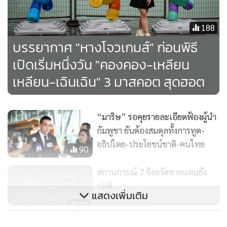
188
บรรยากาศ "หางโจวเกมส์" ก่อนพิธี
เปิดเริ่มหนึ่งวัน "คองคอง-เหลียน
เหลียน-เฉินเฉิน" 3 มาสคอต สุดฮอต
“มาริษ” รอคุยรายละเอียดฟ้องผู้นำ
กัมพูชา ยันต้องสมดุลทั้งการทูต-
อธิปไตย-ประโยชน์ชาติ-คนไทย
90
สถานการณ์ 7 จังหวัดชายแดนยัง
ปกติ
แสดงเพิ่มเติม
20