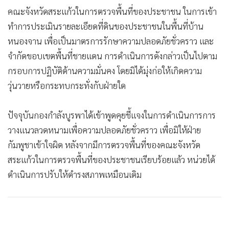
•
เกม
คณะจังหวัดสระแก้วในการตรวจพื้นที่ของประชาชน ในการเข้า
•
วิทยาศาสตร์
ทำการประเมินรายละเอียดที่ดินของประชาชนในพื้นที่บ้าน
•
SMEs
หนองจาน เพื่อเป็นมาตรการรักษาความปลอดภัยชั่วคราว และ
จำกัดขอบเขตพื้นที่ชายแดน การดำเนินการดังกล่าวเป็นไปตาม
•
หุ้น
กรอบการปฏิบัติด้านความมั่นคง โดยมิได้มุ่งก่อให้เกิดความ
•
อินโดจีน
วุ่นวายหรือกระทบกระทั่งกับฝ่ายใด
•
กองทุนรวม
•
Celeb Online
ปัจจุบันกองกำลังบูรพาได้เข้าพูดคุยชี้แจงในการดำเนินการการ
•
Factcheck
วางแนวลวดหนามเพื่อความปลอดภัยชั่วคราว เพื่อมิให้ฝ่าย
•
ญี่ปุ่น
กัมพูชาเข้าใจผิด หลังจากมีการตรวจพื้นที่ของคณะจังหวัด
•
News1
สระแก้วในการตรวจพื้นที่ของประชาชนเรียบร้อยแล้ว หน่วยได้
•
Gotomanager
ดำเนินการปรับให้ดำรงสภาพเหมือนเดิม