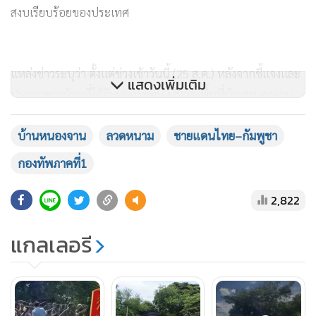
สงบเรียบร้อยของประเทศ
แหล่งข่าวระบุว่า ตั้งแต่ช่วงเช้าวันนี้ (25 ส.ค.) หลังจากชี้แจงและ
แสดงเพิ่มเติม
ประชุมชาวบ้านที่ได้รับผลกระทบ บริเวณพื้นที่บ้านหนองจาน
อำเภอโคกสูง จังหวัดลพบุรี ในช่วงบ่ายเป็นการปฎิบัติการของ
ทหารในการไปวางแนวลวดหนามเพิ่มเติมในพื้นที่ของไทยเพื่อ
บ้านหนองจาน
ลวดหนาม
ชายแดนไทย–กัมพูชา
ดำเนินการเกี่ยวกับข้อมูลของชาวบ้านที่มีเอกสารสิทธิ ซึ่งบาง
กองทัพภาคที่1
ส่วนติดกับหมู่บ้านที่ชาวกัมพูชาอยู่ โดยเป็นการขยายแนวลวด
หนามไปด้านข้างจากสแลนสีดำในจุดที่คณะผู้สังเกตการณ์
2,822
ชั่วคราว (IOT) ลงพื้นที่ ไปทางซ้ายและขวาซึ่งเป็นพื้นที่ไร่นา
แกลเลอรี
สวน ทำให้กัมพูชาไม่ยอม ทั้งนี้กองกำลังมีเป้าหมายในการขึงลวด
หนามตั้งแต่หลักเขต 46-47 ในพื้นที่อธิปไตยไทย
โดยเหตุที่เกิดขึ้นชาวบ้านกัมพูชาประมาณ 20 คนตะโกนด่าทอ