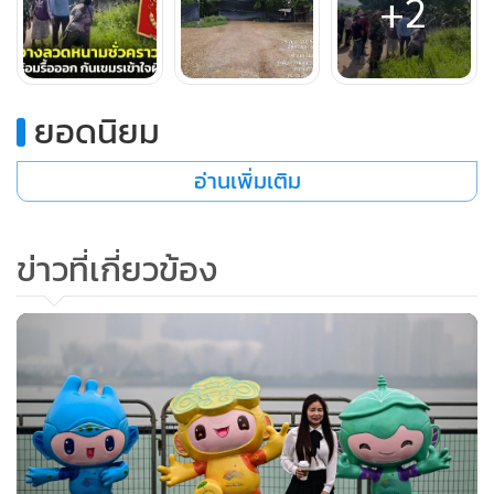
+2
ทหารไทยระหว่างที่กำลังล้อมรั้วลวดหนามโดยเอาไม้มาฟาด และ
ตีลวดหนาม ไม่ให้เราขึง เหตุการณ์เกิดขึ้นประมาณ 30 นาทีซึ่งผู้
บังคับหน่วยฝ่ายไทย กองพลน้อย ร.51 ประสานมาทาง
กกล.บูรพา เพื่อหารือกัน ก่อนเหตุการณ์ทุกอย่างจะยุติลง
ยอดนิยม
อ่านเพิ่มเติม
ข่าวที่เกี่ยวข้อง