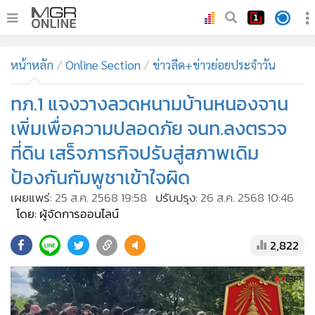
•
หน้าหลัก
หน้าหลัก
Online Section
ข่าวลีด+ข่าวย่อยประจำวัน
•
ทันเหตุการณ์
•
ทภ.1 แจงวางลวดหนามบ้านหนองจาน
ภาคใต้
•
ภูมิภาค
เพิ่มเพื่อความปลอดภัย จนท.ลงตรวจ
•
Online Section
ที่ดิน เสร็จภารกิจปรับสู่สภาพเดิม
•
บันเทิง
ป้องกันกัมพูชาเข้าใจผิด
•
ผู้จัดการรายวัน
เผยแพร่:
25 ส.ค. 2568 19:58
ปรับปรุง:
26 ส.ค. 2568 10:46
•
คอลัมนิสต์
โดย: ผู้จัดการออนไลน์
•
ละคร
2,822
•
CbizReview
•
Cyber BIZ
•
ผู้จัดกวน