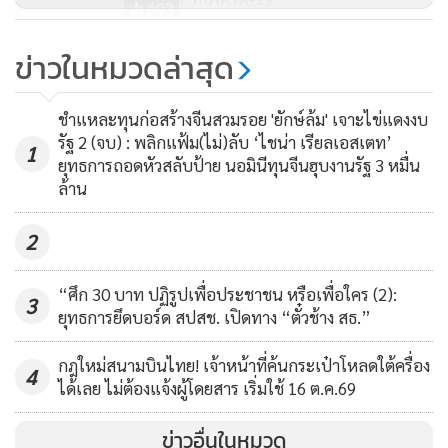
693
กฟผ. ผนึก กรอ.ศึกษาการบริหาร
ข่าวในหมวดล่าสุด
จัดการซากแผงเซลล์แสงอาทิตย์
และแบตเตอรี่ ตามแนวคิดเศรษฐกิจ
2,765
ชำแหละทุนก่อสร้างจีนสวมรอย 'ยักษ์ล้ม' เจาะไข่แดงงบ
หมุนเวียน
รัฐ 2 (จบ) : พลิกแฟ้ม(ไม่)ลับ ‘ไชน่า เรียลเอสเตท’
1
ยุทธการถอดหัวสลับป้าย นอมินีทุนจีนฮุบงานรัฐ 3 หมื่น
เมื่อตรวจสอบใบอนุญาตประกอบกิจการโรงงานจากฐานข้อมูล
ล้าน
ของกรมโรงงานอุตสาหกรรม ก็พบว่า โรงงานแห่งนี้มีใบอนุญาต
ประกอบกิจการที่ถูกต้อง 2 ใบ คือ โรงงานลำดับที่ 40 ประกอบ
2
กิจการ อัดเศษกระดาษ เศษโลหะ พลาสติก คัดแยกของใช้แล้ว
ทั่วไป และโรงงานลำดับที่ 60 ประกอบกิจการ หล่อและหลอม
“ศึก 30 บาท ปฏิรูปเพื่อประชาชน หรือเพื่อใคร (2):
3
ยุทธการยึดบอร์ด สปสช. เปิดทาง “ตั๋วช้าง สธ.”
โลหะ
กฎใหม่สนามบินไทย! เจ้าหน้าที่ค้นกระเป๋าโหลดใต้ครื่อง
4
ได้เลย ไม่ต้องแจ้งผู้โดยสาร เริ่มใช้ 16 ต.ค.69
ส่วนที่อ้างว่าเป็นโรงงานลำดับที่ 106 หรือ โรงงานรีไซเคิล คืน
สภาพกรดหรือด่าง ทำเชื้อเพลิงผสม และล้างภาชนะบรรจุภัณฑ์
ข่าวอื่นในหมวด