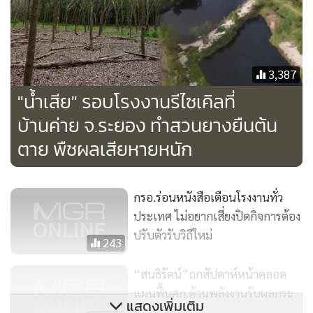
ส่วนด้านในอาคารโรงเรือนมีทั้งถังจำนวนมากเช่นกัน และพบ
กองกากอุตสาหกรรมที่ผู้เชี่ยวชาญระบุว่าคือ “ตะกอนน้ำมัน”
กองอยู่เต็มพื้นที่
3,387
"น้ำเสีย" รอบโรงงานรีไซเคิลที่
แต่ระหว่างการสำรวจ ไม่พบเครื่องจักรที่จะใช้ในกิจการรีไซเคิล
บ้านค่าย จ.ระยอง ทำสวนยางยืนต้น
วัตถุเหล่านี้
ตาย พืชผลเสียหายหนัก
กรอ.ร่อนหนังสือเตือนโรงงานทั่ว
ประเทศ ไม่อยากเสี่ยงปิดกิจการต้อง
ปรับตัวรับวิถีใหม่
243
“สนธิรัตน์”ถกสัปดาห์หน้าคลอด
แผนฟื้นศก.ด้านพลังงานรับผลกระ
แสดงเพิ่มเติม
ทบโควิด-19