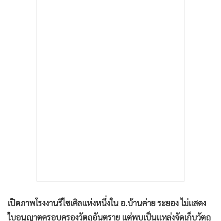
•
เกม
•
วิทยาศาสตร์
•
SMEs
•
หุ้น
•
อินโดจีน
•
กองทุนรวม
•
Celeb Online
•
Factcheck
•
ญี่ปุ่น
•
News1
•
Gotomanager
เปิดภาพโรงงานรีไซเคิลแห่งหนึ่งใน อ.บ้านค่าย ระยอง ไม่แสดง
ใบอนุญาตครอบครองวัตถุอันตราย แต่พบเป็นแหล่งจัดเก็บวัตถุ