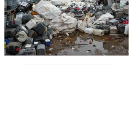
•
Good health & Well-being
•
Green Innovation & SD
•
Management & HR
•
MGR Live
•
Infographic
•
การเมือง
•
ท่องเที่ยว
•
กีฬา
•
ต่างประเทศ
•
Special Scoop
•
เศรษฐกิจ-ธุรกิจ
•
จีน
•
ชุมชน-คุณภาพชีวิต
•
อาชญากรรม
•
Motoring