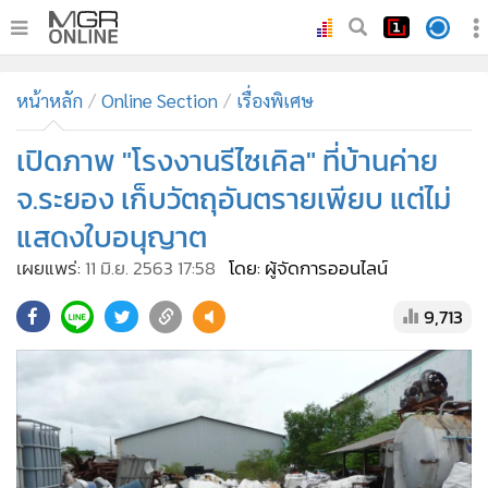
•
หน้าหลัก
หน้าหลัก
Online Section
เรื่องพิเศษ
•
ทันเหตุการณ์
•
เปิดภาพ "โรงงานรีไซเคิล" ที่บ้านค่าย
ภาคใต้
•
ภูมิภาค
จ.ระยอง เก็บวัตถุอันตรายเพียบ แต่ไม่
•
Online Section
แสดงใบอนุญาต
•
บันเทิง
เผยแพร่:
11 มิ.ย. 2563 17:58
โดย: ผู้จัดการออนไลน์
•
ผู้จัดการรายวัน
9,713
•
คอลัมนิสต์
•
ละคร
•
CbizReview
•
Cyber BIZ
•
ผู้จัดกวน