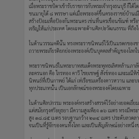
•
อินโดจีน
เมื่อพระราชบิดาเข้ารับราชการกับพระเจ้ากรุงธนบุรี ก็ได
•
กองทุนรวม
ชนมายุได้ ๘ พรรษา แต่เมื่อพระองค์ขึ้นครองราชย์บ้านเมื
สร้างป้อมเพื่อป้องกันพระนคร เช่นที่นครเขื่อนขัณฑ์ ห
•
Celeb Online
เจริญให้แก่ประเทศ โดยเฉพาะด้านศิลปะวัฒนธรรม ที่ถือได
•
Factcheck
•
ญี่ปุ่น
ในด้านวรรณคดีนั้น ทรงพระราชนิพนธ์ไว้เป็นมรดกของชา
•
News1
ถวายพระเกียรติยกย่องพระองค์เป็นบุคคลสำคัญของโลกใน
•
Gotomanager
พระราชนิพนธ์ในพระบาทสมเด็จพระพุทธเลิศหล้านภาลัย มี
ละครนอก คือ ไกรทอง คาวี ไชยเชษฐ์ สังข์ทอง และมณีพิ
นิพนธ์ที่เป็นกาพย์ ได้แก่ เห่เรือชมเครื่องคาวหวาน 
ทุกประเภทนั้น เป็นเอกลักษณ์ของพระองค์โดยเฉพาะ
ในด้านศิลปกรรม พระองค์ทรงสร้างสรรค์ไว้อย่างยอดเยี่ย
แต่สมัยกรุงศรีอยุธยา มีความสูงเพียง ๑๖ เมตร ทรงมีพระ
สูง ๑๘.๘๕ เมตร รอบฐานกว้าง ๒๓๔ เมตร ประดับลวดลายวิ
จนเป็นที่รู้จักของคนทั้งโลก และเป็นสัญลักษณ์อย่างหนึ