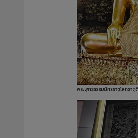
พระพุทธธรรมมิศรราชโลกธาตุด