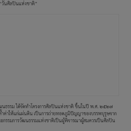
วันศิลปินแห่งชาติ”
นธรรม ได้จัดทำโครงการศิลปินแห่งชาติ ขึ้นในปี พ.ศ. ๒๕๒๗
ันล้ำค่าให้แก่แผ่นดิน เป็นการถ่ายทอดภูมิปัญญาของบรรพบุรุษจาก
คณะกรรมการวัฒนธรรมแห่งชาติเป็นผู้พิจารณาผู้สมควรเป็นศิลปิน