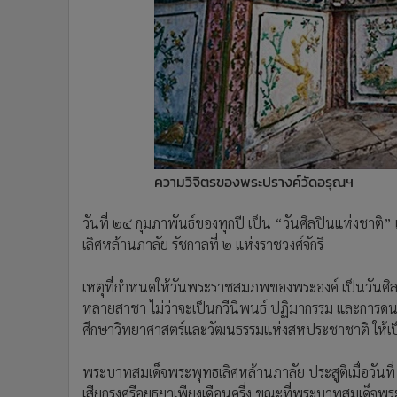
•
Management & HR
•
MGR Live
•
Infographic
•
การเมือง
•
ท่องเที่ยว
•
กีฬา
•
ต่างประเทศ
•
Special Scoop
ความวิจิตรของพระปรางค์วัดอรุณฯ
•
เศรษฐกิจ-ธุรกิจ
•
จีน
วันที่ ๒๔ กุมภาพันธ์ของทุกปี เป็น “วันศิลปินแห่งช
•
ชุมชน-คุณภาพชีวิต
เลิศหล้านภาลัย รัชกาลที่ ๒ แห่งราชวงศ์จักรี
•
อาชญากรรม
เหตุที่กำหนดให้วันพระราชสมภพของพระองค์ เป็นวันศิล
•
Motoring
หลายสาชา ไม่ว่าจะเป็นกวีนิพนธ์ ปฏิมากรรม และการดนต
•
เกม
ศึกษาวิทยาศาสตร์และวัฒนธรรมแห่งสหประชาชาติ ให้
•
วิทยาศาสตร์
•
SMEs
พระบาทสมเด็จพระพุทธเลิศหล้านภาลัย ประสูติเมื่อวันที
•
หุ้น
เสียกรุงศรีอยุธยาเพียงเดือนครึ่ง ขณะที่พระบาทสมเด็