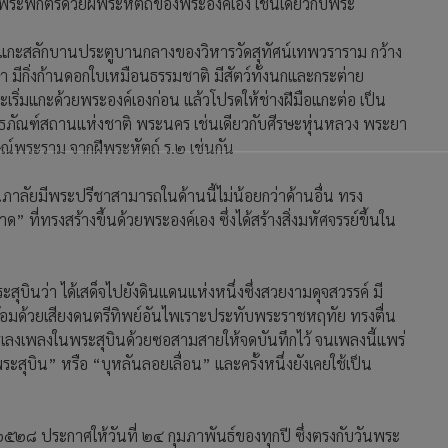
ระพักตร์ด้วยฝีพระหัตถ์ของพระองค์เอง เช่นเดียวกับพระ
ทรงแกะสลักบานประตูบานกลางของวิหารวัดสุทัศน์เทพวราราม กว้าง
มีกิ่งก้านดอกใบเหมือนธรรมชาติ มีสัตว์ทั้งนกและกระต่าย
่มแกะด้วยพระองค์เองก่อน แล้วโปรดให้ช่างฝีมือแกะต่อ เป็น
่พิพิธภัณฑ์สถานแห่งชาติ พระนคร เช่นเดียวกับศีรษะหุ่นหลวง พระยา
ษณ์พระราม จากฝีพระหัตถ์ ร.๒ เช่นกัน
าลัยมีพระปรีชาสามารถในด้านนี้ไม่น้อยกว่าด้านอื่น ทรง
ที่ทรงสร้างขึ้นด้วยพระองค์เอง ซึ่งได้สร้างสิ่งมหัศจรรย์ขึ้นใน
ุบินว่า ได้เสด็จไปยังดินแดนแห่งหนึ่งซึ่งสวยงามดุจสวรรค์ มี
้อมด้วยเสียงดนตรีทิพย์อันไพเราะประทับพระราชหฤทัย ทรงตื่น
รเลงเพลงในพระสุบินด้วยซอสามสายให้จดบันทึกไว้ จนเพลงนี้แพร่
สุบิน” หรือ “บุหลันลอยเลื่อน” และครั้งหนึ่งยังเคยใช้เป็น
ธ์ ๒๕๒๘ ประกาศให้วันที่ ๒๔ กุมภาพันธ์ของทุกปี ซึ่งตรงกับวันพระ