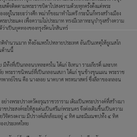
้โดยเสด็จติดตามพระราชบิดาไปสงครามด้วยทุกครั้งตั้งแต่พระ
องอยู่ในระยะว่างศึก พม่าก็ขอมาทำไมตรี กระนั้นก็ทรงสร้างเมือง
รือพระประแดง เพื่อความไม่ประมาท ทรงมีเวลาทะนุบำรุงสร้างความ
้ว่าเป็นยุคทองของกรุงรัตนโกสินทร์
ติจำนวนมาก ทั้งยังแพร่ไปหลายประเทศ อันเป็นเหตุให้ยูเนสโก
ด้านนี้
ทั้งที่เป็นกลอนบทละครใน ได้แก่ อิเหนา รามเกียรติ์ และบท
ชัย พระราชนิพนธ์ที่เป็นกลอนเสภา ได้แก่ ขุนช้างขุนแผน พระราช
และบทพากย์โขน คือ นางลอย นาคบาศ พรหมาสตร์ ซึ่งลีลาของกลอน
ม อย่างพระปรางควัดอรุณราชวราราม เดิมเป็นพระปรางค์ที่สร้างมา
ราชประสงค์จะให้สูงเด่นเป็นศรีแก่พระนคร จึงต่อเติมขึ้นเป็นความ
จิตรงดงาม มีปรางค์เล็กล้อมอยู่ ๔ ทิศ และมีมณฑปทั้ง ๔ ทิศ
่งของประเทศไทย