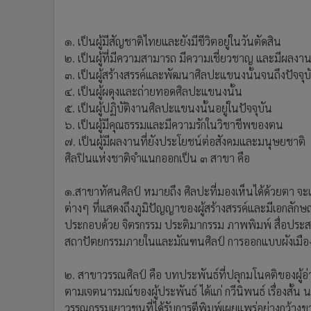
๑. เป็นผู้มีสัญชาติไทยและยังมีชีวิตอยู่ในวันตัดสิน
๒. เป็นผู้ที่มีความสามารถ มีความเชี่ยวชาญ และมีผลงาน
๓. เป็นผู้สร้างสรรค์และพัฒนาศิลปะแขนงนั้นจนถึงปัจจุบ
๔. เป็นผู้ผดุงและถ่ายทอดศิลปะแขนงนั้น
๕. เป็นผู้ปฏิบัติงานศิลปะแขนงนั้นอยู่ในปัจจุบัน
๖. เป็นผู้มีคุณธรรมและมีความรักในวิชาชีพของตน
๗. เป็นผู้มีผลงานที่ยังประโยชน์ต่อสังคมและมนุษยชาติ
ศิลปินแห่งชาติจำแนกออกเป็น ๓ สาขา คือ
๑.สาขาทัศนศิลป์ หมายถึง ศิลปะที่มองเห็นได้ด้วยตา จะ
ต่างๆ ที่แสดงถึงภูมิปัญญาของผู้สร้างสรรค์และมีเอกลักษณ์
ประกอบด้วย จิตรกรรม ประติมากรรม ภาพพิมพ์ สื่อประส
สถาปัตยกรรมภายในและมัณฑนศิลป์ การออกแบบผังเมือง
๒. สาขาวรรณศิลป์ คือ บทประพันธ์ที่ปลุกมโนคติของผู้
ตามเจตนารมณ์ของผู้ประพันธ์ ได้แก่ กวีนิพนธ์ เรื่องสั้น
วรรณกรรมเยาวชนที่ได้รับการตีพิมพ์เผยแพร่อย่างกว้างข