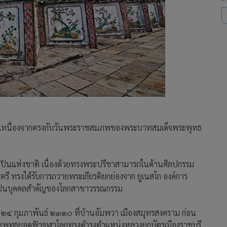
าติ” เทนื่องจากตรงกับวันพระราชสมภพของพระบาทสมเด็จพระพุทธ
ปินแห่งชาติ เนื่องด้วยทรงพระปรีชาสามารถในด้านศิลปกรรม
รี ทรงได้รับการถวายพระเกียรติยกย่องจาก ยูเนสโก องค์การ
เป็นบุคคลสำคัญของโลกสาขาวรรณกรรม
่ ๒๔ กุมภาพันธ์ ๒๓๑๐ ที่บ้านอัมพวา เมืองสมุทรสงคราม ก่อน
จพระพุทธยอดฟ้าจุฬาโลกทรงดำรงตำแหน่งหลวงยกบัตรเมืองราชบุรี