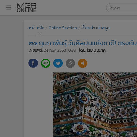
เลือกเครื่องมือท
•
หน้าหลัก
หน้าหลัก
Online Section
เรื่องเก่า เล่าสนุก
ค้นหา
•
ทันเหตุการณ์
Google
•
ภาคใต้
๒๔ กุมภาพันธุ์ วันศิลปินแห่งชาติ! ตรงกับ
•
ภูมิภาค
MGR Onl
เผยแพร่:
24 ก.พ. 2563 10:39
โดย: โรม บุนนาค
•
Online Section
ค้นหาขั
•
บันเทิง
•
ผู้จัดการรายวัน
•
คอลัมนิสต์
•
ละคร
•
CbizReview
•
Cyber BIZ
•
ผู้จัดกวน
•
Good health & Well-being
•
Green Innovation & SD