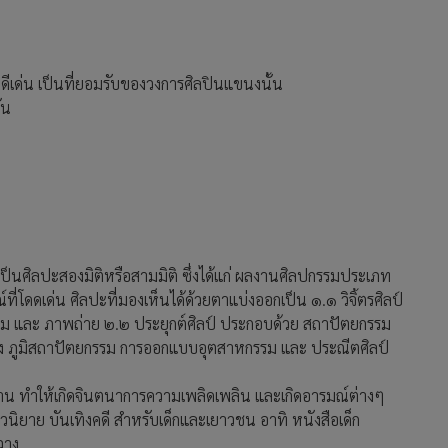
ดีเด่น เป็นที่ยอมรับของวงการศิลปินแขนงนั้น
ัน
เป็นศิลปะสองมิติหรือสามมิติ ซึ่งได้แก่ ผลงานศิลปกรรมประเภท
ที่โดดเด่น ศิลปะที่มองเห็นได้ด้วยตาแบ่งออกเป็น ๑.๑ วิจิ้ตรศิลป์
ม และ ภาพถ่าย ๒.๒ ประยุกต์ศิลป์ ประกอบด้วย สถาปัตยกรรม
 ภูมิสถาปัตยกรรม การออกแบบอุตสาหกรรม และ ประณีตศิลป์
อ่าน ทำให้เกิดจินตนาการความเพลิดเพลิน และเกิดอารมณ์ต่างๆ
 นวนิยาย บันเทิงคดี สำหรับเด็กและเยาวชน อาทิ หนังสือเด็ก
วาง