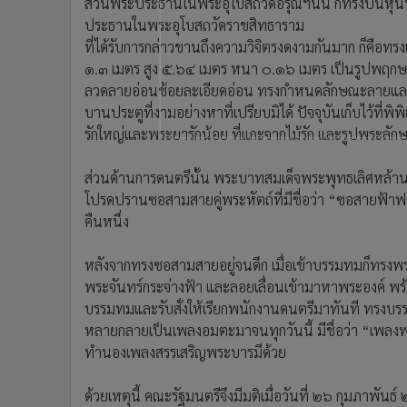
ส่วนพระประธานในพระอุโบสถวัดอรุณฯนั้น ก็ทรงปั้นหุ่นพ
ประธานในพระอุโบสถวัดราชสิทธาราม
ที่ได้รับการกล่าวขานถึงความวิจิตรงดงามกันมาก ก็คือ
๑.๓ เมตร สูง ๕.๖๔ เมตร หนา ๐.๑๖ เมตร เป็นรูปพฤกษา 
ลวดลายอ่อนช้อยละเอียดอ่อน ทรงกำหนดลักษณะลายและเริ
บานประตูที่งามอย่างหาที่เปรียบมิได้ ปัจจุบันเก็บไว้ที
รักใหญ่และพระยารักน้อย ที่แกะจากไม้รัก และรูปพระลัก
ส่วนด้านการดนตรีนั้น พระบาทสมเด็จพระพุทธเลิศหล้านภ
โปรดปรานซอสามสายคู่พระหัตถ์ที่มีชื่อว่า “ซอสายฟ้าฟาด” 
คืนหนึ่ง
หลังจากทรงซอสามสายอยู่จนดึก เมื่อเข้าบรรมทมก็ทรงพระส
พระจันทร์กระจ่างฟ้า และลอยเลื่อนเข้ามาหาพระองค์ พร
บรรมทมและรับสั่งให้เรียกพนักงานดนตรีมาทันที ทรงบร
หลายกลายเป็นเพลงอมตะมาจนทุกวันนี้ มีชื่อว่า “เพลงพระ
ทำนองเพลงสรรเสริญพระบารมีด้วย
ด้วยเหตุนี้ คณะรัฐมนตรีจึงมีมติเมื่อวันที่ ๒๖ กุมภาพัน