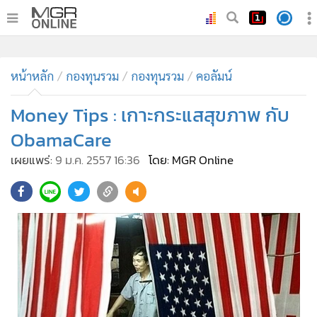
•
หน้าหลัก
•
หน้าหลัก
ทันเหตุการณ์
กองทุนรวม
กองทุนรวม
คอลัมน์
•
ภาคใต้
Money Tips : เกาะกระแสสุขภาพ กับ
•
ภูมิภาค
ObamaCare
•
Online Section
เผยแพร่:
9 ม.ค. 2557 16:36
โดย: MGR Online
•
บันเทิง
•
ผู้จัดการรายวัน
•
คอลัมนิสต์
•
ละคร
•
CbizReview
•
Cyber BIZ
•
ผู้จัดกวน