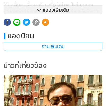
ใช้จ่ายที่สูงมากนี้มาจากต้นทุนที่สูง ไม่ว่าจะเป็นค่าบุคลากร
แสดงเพิ่มเติม
ทางการแพทย์ ค่ายาตามใบสั่งแพทย์ รวมถึงค่าประกันภัยความ
รับผิดทางวิชาชีพของแพทย์ พยาบาล (Medical Malpractice)
เพื่อปกป้องตนเองในกรณีที่ทำการรักษาผิด ซึ่งค่า Malpractice
มีแนวโน้มสูงขึ้นเรื่อยๆ เนื่องจากผู้ป่วยบางคนพยายามหา
ยอดนิยม
ประโยชน์จาก Malpractice ทำให้มีต้นทุนในการรักษาพยาบาล
อ่านเพิ่มเติม
ที่สูง ส่งผลให้เบี้ยประกันสุขภาพมีราคาสูงตามไปด้วย นอกจากนี้
กลไกตลาดไม่ได้เป็นตัวกำหนดแผนประกันสุขภาพที่แท้จริง แต่
การกำหนดราคา บริการ และขอบเขตสิทธิประโยชน์ของผู้ซื้อ
ข่าวที่เกี่ยวข้อง
ประกัน ขึ้นอยู่กับบริษัทประกันรายใหญ่
อย่างไรก็ตาม แม้ว่าสหรัฐอเมริกาจะมีค่าใช้จ่ายสูงที่สุดในกลุ่ม
ประเทศพัฒนาแล้ว แต่ประสิทธิภาพของระบบสุขภาพกลับไม่ดี
เท่าที่ควร โดยอายุขัยเฉลี่ยของประชากร (Life Expectancy at
Birth) ต่ำที่สุด และอัตราการตายของทารก (Infant Mortality