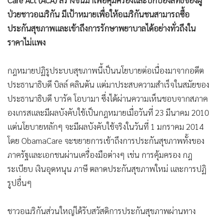
Care Act (ACA) สร้างขึ้นมาเพื่อคุ้มครองและปกป้องสิทธิของผู้
•
เกม
ป่วยชาวอเมริกัน มีเป้าหมายเพื่อให้อเมริกันชนสามารถซื้อ
•
วิทยาศาสตร์
ประกันสุขภาพและเข้าถึงการรักษาพยาบาลได้อย่างทั่วถึงใน
•
SMEs
ราคาไม่แพง
•
หุ้น
•
อินโดจีน
กฎหมายปฏิรูประบบสุขภาพนี้เป็นนโยบายต่อเนื่องมาจากอดีต
•
กองทุนรวม
ประธานาธิบดี บิลล์ คลินตัน แต่มาประสบความสำเร็จในสมัยของ
•
ประธานาธิบดี บารัค โอบามา ซึ่งได้ผ่านความเห็นชอบจากสภาค
Celeb Online
องเกรสและมีผลบังคับใช้เป็นกฎหมายเมื่อวันที่ 23 มีนาคม 2010
•
Factcheck
แต่นโยบายหลักๆ จะมีผลบังคับใช้จริงในวันที่ 1 มกราคม 2014
•
ญี่ปุ่น
โดย ObamaCare จะขยายการเข้าถึงการประกันสุขภาพทั้งของ
•
News1
ภาครัฐและเอกชนผ่านเครื่องมือต่างๆ เช่น การคุ้มครอง กฎ
•
Gotomanager
ระเบียบ เงินอุดหนุน ภาษี ตลาดประกันสุขภาพใหม่ และการปฏิ
รูปอื่นๆ
ชาวอเมริกันส่วนใหญ่ได้รับสวัสดิการประกันสุขภาพผ่านทาง