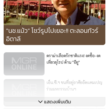
Rate) มากที่สุดในกลุ่มประเทศพัฒนาแล้ว
2. ตกงานจึงไม่ได้รับประกันสุขภาพจากบริษัทเอกชน :
สหรัฐอเมริกาไม่มีระบบประกันสุขภาพที่รับประกันสุขภาพของ
"นช.แม้ว" โชว์รูปไปเยอะ!! ตะลอนทัวร์
ทุกคนเหมือนกับประเทศที่พัฒนาแล้วอื่นๆ เช่น ฝรั่งเศส
อิตาลี
เยอรมนี อิตาลี หรือญี่ปุ่น ที่บังคับให้ประชาชนทุกคนต้องมี
ประกันสุขภาพ (Individual Mandate) ตามกฎหมาย โดยใช้
นโยบายการเก็บภาษีสูงขึ้นหรือบังคับให้ซื้อประกัน ยกเว้นคน
ดราม่าเลือดรักชาติแรง! งดซื้อ-งด
ยากจนที่รัฐจะเข้าไปช่วยเหลือโดยตรง แต่นั่นหมายความว่าทุก
เที่ยวยุโรป ต้าน "อียู"
คน ไม่ว่าจะรวย จน ไม่มีการศึกษา มีการศึกษา เด็ก หรือคนชรา
สามารถเข้าถึงการรักษาพยาบาลได้อย่างเท่าเทียมกันหมด ขณะ
ที่บริษัทประกันในสหรัฐอเมริกาสามารถปฏิเสธการจ่ายค่ารักษา
เอ็น.ซี.ฯ ขนที่อยู่อาศัยอัดแคมเปญ
พยาบาลเมื่อไรก็ได้ และมีค่าใช้จ่ายที่ลงทุนไปกับหน่วยงานตรวจ
ร่วมมหกรรมบ้านฯ
สอบประวัติผู้ซื้อประกัน เพื่อหาทางปฏิเสธการจ่ายค่ารักษา
พยาบาลให้แก่ลูกค้าที่ซื้อประกันสุขภาพกับตน อีกทั้งบริษัท
แสดงเพิ่มเติม
ประกันอาจเรียกเก็บค่ารักษาเพิ่มมากขึ้นจากปัญหาสุขภาพใน
แผ่นดินของไทย ปัญหาของคนไทย