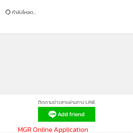
ขณะนั้น และจะเรียกเก็บมากขึ้นอีกหากคุณเป็นผู้หญิง ฉะนั้น
(1.2) : ความสำคัญของ SMEs ต่อ
กำลังโหลด...
การซื้อประกันสุขภาพของคนอเมริกันจึงมีความเสี่ยงที่จะไม่ได้รับ
ระบบเศรษฐกิจของไทย
ความคุ้มครอง
3. กลุ่มที่ไม่เป็นพนักงานบริษัทเอกชน
เช่น ประกอบอาชีพอิสระ
ศิลปิน ธุรกิจขนาดเล็ก เป็นต้น และกลุ่มที่มีรายได้สูงกว่าเส้นแบ่ง
ความยากจนสำหรับสิทธิประโยชน์ Medicaid แต่ไม่มีเงินมาก
พอที่จะซื้อประกัน
เมื่อไม่มีประกันสุขภาพ หมายความว่าอาจไม่มีสิทธิ์รับการรักษา
ทางการแพทย์ เนื่องจากค่ารักษาพยาบาลมีราคาแพง โดยพบว่า
ติดตามข่าวสารผ่านทาง LINE
มากกว่า 60% ของบุคคลล้มละลายในอเมริกามีสาเหตุมาจากไม่
สามารถจ่ายบิลค่ารักษาพยาบาลได้ และเกือบ ¾ ของผู้ที่ล้ม
ละลายนั้นมีประกันสุขภาพอยู่แล้ว แต่ประกันนั้นไม่ครอบคลุม
MGR Online Application