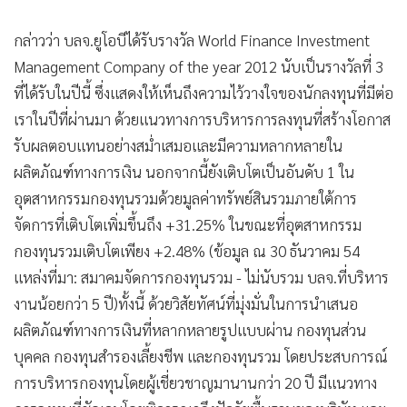
•
เกม
กล่าวว่า บลจ.ยูโอบีได้รับรางวัล World Finance Investment
•
วิทยาศาสตร์
Management Company of the year 2012 นับเป็นรางวัลที่ 3
•
SMEs
ที่ได้รับในปีนี้ ซึ่งแสดงให้เห็นถึงความไว้วางใจของนักลงทุนที่มีต่อ
•
หุ้น
เราในปีที่ผ่านมา ด้วยแนวทางการบริหารการลงทุนที่สร้างโอกาส
•
อินโดจีน
รับผลตอบแทนอย่างสม่ำเสมอและมีความหลากหลายใน
•
กองทุนรวม
ผลิตภัณฑ์ทางการเงิน นอกจากนี้ยังเติบโตเป็นอันดับ 1 ใน
•
Celeb Online
อุตสาหกรรมกองทุนรวมด้วยมูลค่าทรัพย์สินรวมภายใต้การ
•
Factcheck
จัดการที่เติบโตเพิ่มขึ้นถึง +31.25% ในขณะที่อุตสาหกรรม
•
ญี่ปุ่น
กองทุนรวมเติบโตเพียง +2.48% (ข้อมูล ณ 30 ธันวาคม 54
•
News1
แหล่งที่มา: สมาคมจัดการกองทุนรวม - ไม่นับรวม บลจ.ที่บริหาร
•
Gotomanager
งานน้อยกว่า 5 ปี)
ทั้งนี้ ด้วยวิสัยทัศน์ที่มุ่งมั่นในการนำเสนอ
ผลิตภัณฑ์ทางการเงินที่หลากหลายรูปแบบผ่าน กองทุนส่วน
บุคคล กองทุนสำรองเลี้ยงชีพ และกองทุนรวม โดยประสบการณ์
การบริหารกองทุนโดยผู้เชี่ยวชาญมานานกว่า 20 ปี มีแนวทาง