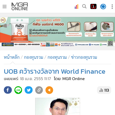
•
หน้าหลัก
•
ทันเหตุการณ์
•
ภาคใต้
•
ภูมิภาค
•
Online Section
หน้าหลัก
กองทุนรวม
กองทุนรวม
ข่าวกองทุนรวม
•
บันเทิง
•
ผู้จัดการรายวัน
UOB คว้ารางวัลจาก World Finance
•
คอลัมนิสต์
เผยแพร่:
18 เม.ย. 2555 11:17
โดย: MGR Online
•
ละคร
113
•
CbizReview
•
Cyber BIZ
•
ผู้จัดกวน