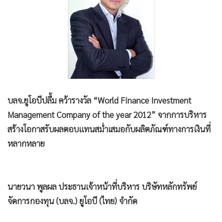
•
Good health & Well-being
•
Green Innovation & SD
•
Management & HR
•
MGR Live
•
Infographic
•
การเมือง
•
ท่องเที่ยว
บลจ.ยูโอบีปลื้ม คว้ารางวัล “World Finance Investment
•
กีฬา
Management Company of the year 2012” จากการบริหาร
•
ต่างประเทศ
สร้างโอกาสรับผลตอบแทนสม่ำเสมอกับผลิตภัณฑ์ทางการเงินที่
•
Special Scoop
หลากหลาย
•
เศรษฐกิจ-ธุรกิจ
•
จีน
•
ชุมชน-คุณภาพชีวิต
นายวนา พูลผล ประธานเจ้าหน้าที่บริหาร บริษัทหลักทรัพย์
•
อาชญากรรม
จัดการกองทุน (บลจ.) ยูโอบี (ไทย) จำกัด
•
Motoring