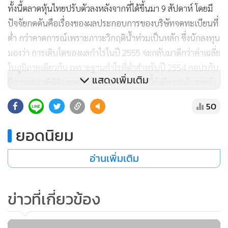
ทั้งนี้ตลาดหุ้นไทยปรับตัวลงหลังจากที่ได้ขึ้นมา 9 สัปดาห์ โดยมี
ปัจจัยกดดันคือเรื่องของผลประกอบการของบริษัทจดทะเบียนที่
ต่ำ กว่าคาดการณ์เพราะภาวะวิกฤติน้ำท่วมเป็นหลัก ซึ่งนักลงทุน
มองว่า การเติบโตของผลกำไรในปี 2555 จะกลับมาดีกว่าค่าเฉลี่ย
ในภูมิภาคเดียวกัน เพราะฐานกำไรที่ต่ำสำหรับปี 2554 กอปรกับ
แสดงเพิ่มเติม
มีการลดภาษีนิติบุคคลในปี 2555 นอกจากนี้ยังมีความกังวลหลัง
จากที่จีนลดอัตราการขยายตัวของเศรษฐกิจปี 2555 ลง สู่ระดับ
50
7.5% ซึ่งต่ำที่สุดในรอบ 8 ปี โดยใช้วิธีการดำเนินนโยบายการเงิน
แบบรอบคอบ และนโยบายการคลังเชิงรุกเพื่อต่อสู้กับแรงกดดัน
ยอดนิยม
ในทางลบที่มีต่ออัตราการเติบโตทางเศรษฐกิจ และต่อสู้กับอัตรา
เงินเฟ้อที่ยังคงอยู่ในระดับสูง
อ่านเพิ่มเติม
ในขณะที่เศรษฐกิจโลกกำลังฟื้นตัวและอัตราดอกเบี้ยมีแนวโน้ม
ข่าวที่เกี่ยวข้อง
ปรับสูงขึ้น การลงทุนในทองคำมักจะให้ผลตอบแทนที่ค่อนข้างดี
กว่าสินทรัพย์ประเภทอื่น ความกังวลเกี่ยวกับอัตราเงินเฟ้อ ทำให้