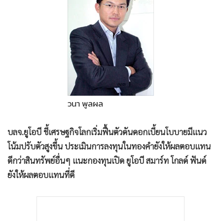
•
Good health & Well-being
•
Green Innovation & SD
•
Management & HR
•
MGR Live
•
Infographic
•
การเมือง
•
ท่องเที่ยว
วนา พูลผล
•
กีฬา
•
ต่างประเทศ
บลจ.ยูโอบี ชี้เศรษฐกิจโลกเริ่มฟื้นตัวดันดอกเบี้ยนโบบายมีแนว
•
Special Scoop
โน้มปรับตัวสูงขึ้น ประเมินการลงทุนในทองคำยังให้ผลตอบแทน
•
เศรษฐกิจ-ธุรกิจ
ดีกว่าสินทรัพย์อื่นๆ แนะกองทุนเปิด ยูโอบี สมาร์ท โกลด์ ฟันด์
•
จีน
ยังให้ผลตอบแทนที่ดี
•
ชุมชน-คุณภาพชีวิต
•
อาชญากรรม
•
Motoring