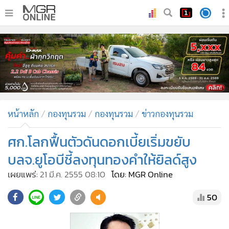
•
หน้าหลัก
•
ทันเหตุการณ์
•
ภาคใต้
•
ภูมิภาค
•
Online Section
หน้าหลัก
กองทุนรวม
กองทุนรวม
ข่าวกองทุนรวม
•
บันเทิง
•
ผู้จัดการรายวัน
ศก.โลกฟื้นตัวดันดอกเบี้ยเริ่มขยับ
•
คอลัมนิสต์
บลจ.ยูโอบีชี้ลงทุนทองคำให้ยิลด์สูง
•
ละคร
เผยแพร่:
21 มี.ค. 2555 08:10
โดย: MGR Online
•
CbizReview
50
•
Cyber BIZ
•
ผู้จัดกวน