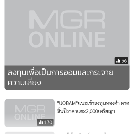
นักลงทุนมีการถือครองทองคำมากขึ้นเพื่อกระจายความเสี่ยงของ
พอร์ตการลงทุนและป้องกันความเสี่ยงจากเงินเฟ้อ นอกจากนี้
การฟื้นตัวของเศรษฐกิจในภูมิภาคเอเชียที่ค่อนข้างเร็วกว่าทาง
สหรัฐฯและยุโรปได้ส่งผลให้มีความต้องการทองคำมากขึ้นโดย
เฉพาะในจีนและอินเดียซึ่งเป็นสองประเทศที่มีประชากรมาก
ที่สุดในโลกและมีกำลังซื้อที่สูงขึ้น
56
ส่วนอัตราแลกเปลี่ยน เรามีมุมมองว่าเศรษฐกิจในภูมิภาคเอเชียมี
ลงทุนเพื่อเป็นการออมและกระจาย
เสถียรภาพมั่นคง ทำให้เงินลงทุนจากต่างประเทศเข้ามาลงทุนใน
ภูมิภาคเอเชีย ประกอบกับปัญหาเศรษฐกิจยุโรปและสหรัฐฯ ส่ง
ความเสี่ยง
ผลกระทบทำให้ค่าเงินยูโรและดอลลาร์สหรัฐฯ อ่อนลงเมื่อเทียบ
กับค่าเงินบาท และมีการคาดการณ์ค่าเงินบาทจากหลายสำนัก
"UOBAM"แนะเข้าลงทุนทองคำ คาด
วิจัยชั้นนำของโลกมองว่าค่าเงินบาทยังมีแนวโน้มแข็งค่าขึ้นใน
สิ้นปีราคาแตะ2,000เหรียญฯ
ครึ่งปีหลัง 2555 ซึ่งจะส่งผลดีต่อกองทุนที่มีนโยบายป้องกันความ
170
เสี่ยงจากอัตราแลกเปลี่ยน