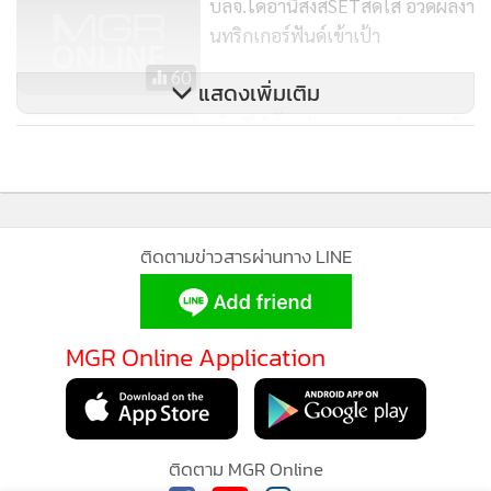
บลจ.ได้อานิสงส์SETสดใส อวดผลงา
โดยบลจ.ยูโอบี (ไทย) จำกัด จึงได้นำเสนอ กองทุนเปิด ยูโอบี สมา
นทริกเกอร์ฟันด์เข้าเป้า
ร์ท โกลด์ ฟันด์ - H (UOBSG-H) กองทุนจะเน้นการลงทุนใน
60
หน่วยลงทุนของกองทุน SPDR Gold Trust (กองทุนหลัก) ซึ่งเน้น
แสดงเพิ่มเติม
ลงทุนในทองคำแท่ง เพื่อสร้างผลตอบแทนของกองทุนให้ใกล้
ยูโอบีให้น้ำหนักตลาดเอเชีย แนะจัด
เคียงกับผลตอบแทนของราคาทองคำในตลาดโลกหักค่า
พอร์ตลงทุนบอนด์/หุ้น70/30
ธรรมเนียมและค่าใช้จ่ายทั้งหมดของกองทุน นอกจากนี้กองทุน
70
ยังมีนโยบายป้องกันความเสี่ยงอัตราแลกเปลี่ยนไม่น้อยกว่าร้อย
ละ 90 ของมูลค่าเงินลงทุนในต่างประเทศอีกด้วย (ซึ่งจะปฏิบัติให้
ติดตามข่าวสารผ่านทาง LINE
เป็นไปตามเงื่อนไขและหลักเกณฑ์ที่ คณะกรรมการ ก.ล.ต. หรือ
สำนักงานคณะกรรมการ ก.ล.ต. ประกาศกำหนด)
MGR Online Application
"ดังนั้นการลงทุนในทองคำไม่ว่าจะด้วยวิธีการใดก็ตามถือเป็นการ
ลงทุนที่น่าสนใจในยามที่ตลาดทุนยังคงมีความผันผวนสูงและ
ความกังวลเกี่ยวกับเงินเฟ้อเริ่มกลับมา เนื่องจากการลงทุนใน
ทองคำช่วยกระจายความเสี่ยงของพอร์ตการลงทุน ป้องกันความ
ติดตาม MGR Online