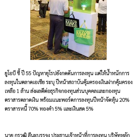
•
Good health & Well-being
•
Green Innovation & SD
•
Management & HR
•
MGR Live
•
Infographic
•
การเมือง
•
ท่องเที่ยว
•
กีฬา
ยูโอบี ชี้ ปี 55 ปัญหายุโรปยังกดดันการลงทุน แต่ให้น้ำหนักการ
•
ต่างประเทศ
ลงทุนในตลาดเอเชีย ระบุ ปีหน้าสถาบันคุ้มครองเงินฝากคุ้มครอง
•
Special Scoop
เหลือ 1 ล้าน ส่งผลดีต่อธุรกิจกองทุนส่วนบุคคลและกองทุน
•
เศรษฐกิจ-ธุรกิจ
ตราสารตลาดเงิน พร้อมแนะพอร์ตการลงทุนปีหน้าจัดหุ้น 20%
•
จีน
ตราสารหนี้ 70% ทองคำ 5% และเงินสด 5%
•
ชุมชน-คุณภาพชีวิต
•
อาชญากรรม
•
Motoring
นาย กรวุฒิ ลีนะบรรจง ประธานเจ้าหน้าที่การลงทุน บริษัทหลัก