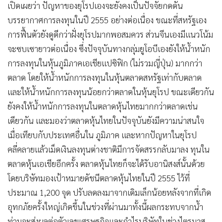
เปิดเผยว่า ปัญหาของยุโรปเองจะยังคงเป็นปัจจัยกดดัน
บรรยากาศการลงทุนในปี 2555 อย่างต่อเนื่อง ขณะที่สหรัฐเอง
การฟื้นตัวยังดูดีกว่าฝั่งยุโรปมากพอสมควร ส่วนจีนเองมีแนวโน้ม
จะซบเซายาวต่อเนื่อง ซึ่งปัจจุบันทางกลุ่มยูโอบีเองยังให้น้ำหนัก
การลงทุนในหุ้นภูมิภาคเอเชียแปซิฟิก (ไม่รวมญี่ปุ่น) มากกว่า
ตลาด โดยให้น้ำหนักการลงทุนในหุ้นตลาดสหรัฐเท่ากับตลาด
และให้น้ำหนักการลงทุนน้อยกว่าตลาดในหุ้นยุโรป ขณะเดียวกัน
ยังคงให้น้ำหนักการลงทุนในตลาดหุ้นไทยมากกว่าตลาดเช่น
เดียวกัน และมองว่าตลาดหุ้นไทยในปัจจุบันยังมีความน่าสนใจ
เมื่อเทียบกับประเทศอื่นใน ภูมิภาค และหากปัญหาในยุโรป
คลี่คลายแล้วเม็ดเงินลงทุนต่างชาติมีการจัดสรรกลับมาลง ทุนใน
ตลาดหุ้นเอเชียอีกครั้ง ตลาดหุ้นไทยก็จะได้รับอานิสงส์นั้นด้วย
โดยบริษัทมองเป้าหมายดัชนีตลาดหุ้นไทยในปี 2555 ไว้ที่
ประมาณ 1,200 จุด ปรับลดลงมาจากเดิมเล็กน้อยหลังจากที่เกิด
อุทกภัยครั้งใหญ่เกิดขึ้นในช่วงที่ผ่านมา
ทั้งนี้ผลกระทบจากน้ำ
ท่วมจะส่งผลต่อตัวเลขเศรษฐกิจและกำไรบริษัทในช่วงไตรมาส