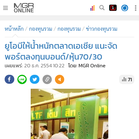
•
หน้าหลัก
หน้าหลัก
กองทุนรวม
กองทุนรวม
ข่าวกองทุนรวม
•
ทันเหตุการณ์
•
ยูโอบีให้น้ำหนักตลาดเอเชีย แนะจัด
ภาคใต้
•
ภูมิภาค
พอร์ตลงทุนบอนด์/หุ้น70/30
•
Online Section
เผยแพร่:
20 ธ.ค. 2554 10:22
โดย: MGR Online
•
บันเทิง
71
•
ผู้จัดการรายวัน
•
คอลัมนิสต์
•
ละคร
•
CbizReview
•
Cyber BIZ
•
ผู้จัดกวน