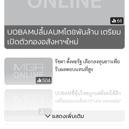
66
ยังกล่าวอีกว่า ปีหน้าเมื่อสถาบันคุ้มครองเงินฝากลดความ
UOBAMปลื้มAUMโต8พันล้าน เตรียม
คุ้มครองลงเหลือ 1 ล้านบาทต่อคนต่อธนาคารแล้ว คงจะส่งผล
เปิดตัวกองอสังหาฯใหม่
บวกต่อธุรกิจกองทุนส่วนบุคคลในระดับหนึ่ง รวมทั้งจะเป็นปัจจัย
บวกต่อการเติบโตของกองทุนตราสารตลาดเงินด้วยเช่นกัน
เพราะกองทุนตราสารตลาดเงินเองนั้นมีการลงทุนในสินทรัพย์ที่มี
รัชดา ตั้งหะรัฐ เลือกลงทุนยาวเพื่อ
ความเสี่ยงต่ำ และมีความมั่นคงสูงเป็นส่วนใหญ่อยู่แล้วและจะ
รับผลตอบแทนที่สูง
เน้นไปในตราสารหนี้ภาครัฐเป็น หลัก ประกอบกับผลตอบแทนที่
504
ดีกว่าเงินฝากออมทรัพย์ก็เชื่อว่าจะเป็นหนี่งในกองทุน ที่น่าจะได้
รับอานิสงส์จากสถาบันคุ้มครองเงินฝากในปีหน้า
UOBAMชี้หุ้นไทยถูกแต่ยังลงได้อีก
เตรียมออกอสังหาฯ"เอท ทองหล่อ"
ในส่วนของธุรกิจกองทุนส่วนบุคคลของบริษัทเองก็มีการเติบโต
89
ขึ้นตามลำดับ นักลงทุนที่เป็นลูกค้ามีความสนใจที่จะออกไป
แสดงเพิ่มเติม
ลงทุนในโพรดักท์ประเภทไหนบริษัท ก็สามารถตอบสนองให้ได้
ยูโอบีเปิดขายตราสารหนี้6เดือน