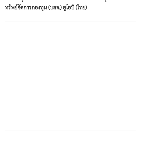
•
เกม
ทรัพย์จัดการกองทุน (บลจ.) ยูโอบี (ไทย)
•
วิทยาศาสตร์
•
SMEs
•
หุ้น
•
อินโดจีน
•
กองทุนรวม
•
Celeb Online
•
Factcheck
•
ญี่ปุ่น
•
News1
•
Gotomanager