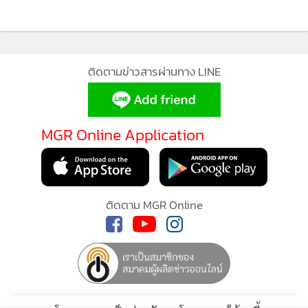
เพราะกลุ่มยูโอบีที่สิงคโปร์เองก็มีความพร้มในเรื่องของโพรดักท์
อยู่แล้ว ในแง่ขงอโพรดักท์ใหม่ๆ ในปี55 ก็คงจะมีออกมาแต่ก็จะ
62
ดูให้เหมาะสมกับความต้องการของกลุ่มลูกค้าด้วย บางโพรดักท์
อาจจะเหมาะกับกองทุนส่วนบุคคลแต่บางโพรดักท์อาจจะเหมาะ
ติดตามข่าวสารผ่านทาง LINE
ที่จะนำ เสนอในรูปของกองทุนรวม แต่ภูมิภาคที่บริษัทสนใจยังคง
เป็นเอเชียแปซิฟิก (ไม่รวมญี่ปุ่น)
MGR Online Application
“ ในปีหน้า แนะนำนักลงทุนจัดสรรเงินลงทุนในหุ้น 20%
ตราสารหนี้ 70% ทองคำ 5% และเงินสด 5% โดยหุ้นกับทองคำ
ยังเป็นสินทรัพย์ที่ยังน่าสนใจลงทุนอยู่ในปี55 โดยบริษัทมองแนว
ติดตาม MGR Online
โน้มราคาทองคำไว้ที่ระดับ 1,900 - 2,000 ดอลลาร์สหรัฐต่อ
ออนซ์ แต่แนะให้ถือลงทุนระยะยาวไม่เหมาะกับการลงทุนใน
ลักษณะเก็งกำไร เพราะหากเข้าลงทุนผิดรอบหรือผิดจังหวะก็มี
โอกาสขาดทุนได้เช่นเดียวกัน เพราะทองคำในระยะยาวบริษัทยัง
มีมุมมองในเชิงบวกอยู่เช่นกัน”
นายกรวุฒิ กล่าว