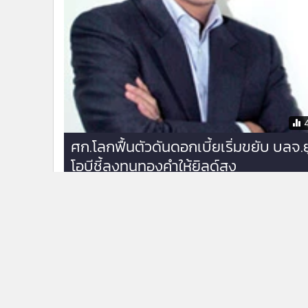
ศก.โลกฟื้นตัวดันดอกเบี้ยเริ่มขยับ บลจ.ย
โอบีชี้ลงทุนทองคำให้ยิลด์สูง
ติดตามข่าวสารผ่านทาง LIN