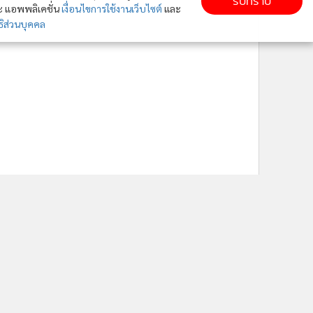
รับทราบ
ละ แอพพลิเคชั่น
เงื่อนไขการใช้งานเว็บไซต์
และ
ิส่วนบุคคล
ติดตาม MGR Online