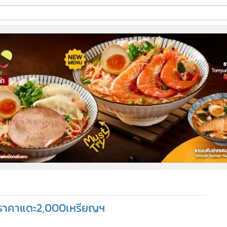
ี่ใช้
ine
้นสูง
ีราคาแตะ2,000เหรียญฯ