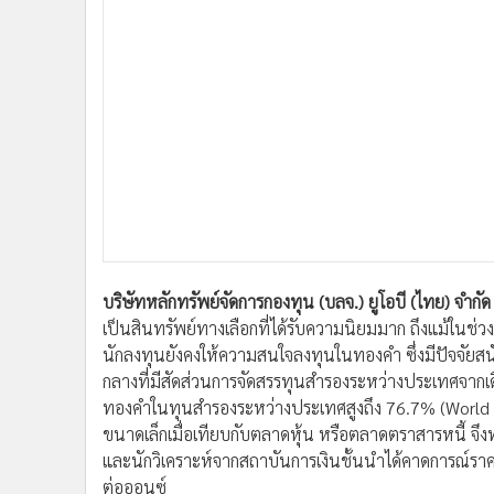
•
อินโดจีน
•
กองทุนรวม
•
Celeb Online
•
Factcheck
•
ญี่ปุ่น
•
News1
•
Gotomanager
บริษัทหลักทรัพย์จัดการกองทุน (บลจ.) ยูโอบี (ไทย) จำกัด
เป็นสินทรัพย์ทางเลือกที่ได้รับความนิยมมาก ถึงแม้ในช่ว
นักลงทุนยังคงให้ความสนใจลงทุนในทองคำ ซึ่งมีปัจจั
กลางที่มีสัดส่วนการจัดสรรทุนสำรองระหว่างประเทศจากเด
ทองคำในทุนสำรองระหว่างประเทศสูงถึง 76.7% (World 
ขนาดเล็กเมื่อเทียบกับตลาดหุ้น หรือตลาดตราสารหนี้ จึ
และนักวิเคราะห์จากสถาบันการเงินชั้นนำได้คาดการณ์ราค
ต่อออนซ์