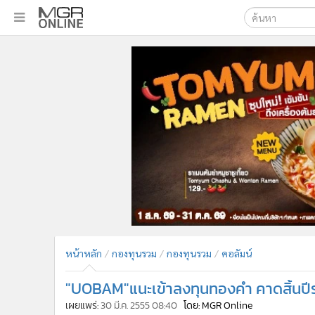
เลือกเครื่องมือท
•
หน้าหลัก
ค้นหา
•
ทันเหตุการณ์
Google
•
ภาคใต้
•
ภูมิภาค
MGR Onl
•
Online Section
ค้นหาขั
•
บันเทิง
•
ผู้จัดการรายวัน
•
คอลัมนิสต์
•
ละคร
•
CbizReview
•
Cyber BIZ
หน้าหลัก
กองทุนรวม
กองทุนรวม
คอลัมน์
•
ผู้จัดกวน
•
Good health & Well-being
"UOBAM"แนะเข้าลงทุนทองคำ คาดสิ้นป
•
Green Innovation & SD
เผยแพร่:
30 มี.ค. 2555 08:40
โดย: MGR Online