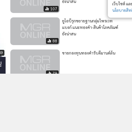
ยังน่าสน
เว็บไซต์ แ
107
นโยบายสิทธ
ยูโอบีรุกขยายฐานกลุ่มไพรเวท
แบงก์ แนะทองคำ-สินค้าโภคภัณฑ์
ยังน่าสน
88
49
ขายกองทุนทองคำรับดีมานด์ล้น
ู
79
MGR Online Application
E