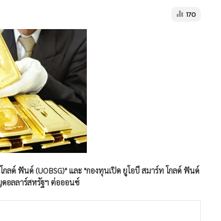
170
 โกลด์ ฟันด์ (UOBSG)" และ "กองทุนเปิด ยูโอบี สมาร์ท โกลด์ ฟันด์
ียญดอลลาร์สหรัฐฯ ต่อออนซ์