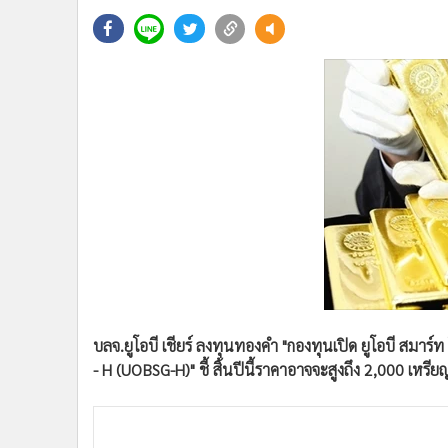
•
Management & HR
•
MGR Live
•
Infographic
•
การเมือง
•
ท่องเที่ยว
•
กีฬา
•
ต่างประเทศ
•
Special Scoop
•
เศรษฐกิจ-ธุรกิจ
•
จีน
•
ชุมชน-คุณภาพชีวิต
•
อาชญากรรม
•
Motoring
บลจ.ยูโอบี เชียร์ ลงทุนทองคำ "กองทุนเปิด ยูโอบี สมาร์ท
•
เกม
- H (UOBSG-H)" ชี้ สิ้นปีนี้ราคาอาจจะสูงถึง 2,000 เหร
•
วิทยาศาสตร์
•
SMEs
•
หุ้น