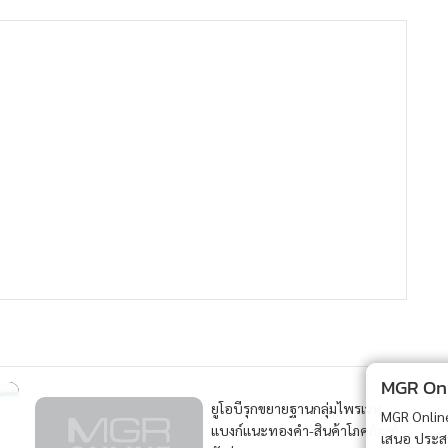
MGR Onli
ยูโอบีรุกขยายฐานกลุ่มไพรเวท
MGR Online 
แบงก์แนะทองคำ-สินค้าโภคภัณฑ์
เสนอ ประสบก