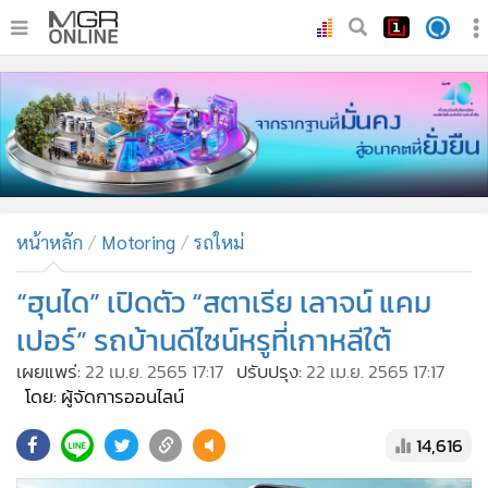
•
หน้าหลัก
•
ทันเหตุการณ์
•
ภาคใต้
•
ภูมิภาค
•
Online Section
หน้าหลัก
Motoring
รถใหม่
•
บันเทิง
•
ผู้จัดการรายวัน
“ฮุนได” เปิดตัว “สตาเรีย เลาจน์ แคม
•
คอลัมนิสต์
เปอร์” รถบ้านดีไซน์หรูที่เกาหลีใต้
•
ละคร
เผยแพร่:
22 เม.ย. 2565 17:17
ปรับปรุง:
22 เม.ย. 2565 17:17
•
CbizReview
โดย: ผู้จัดการออนไลน์
•
Cyber BIZ
14,616
•
ผู้จัดกวน