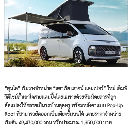
•
Good health & Well-being
•
Green Innovation & SD
•
Management & HR
•
MGR Live
•
Infographic
•
การเมือง
•
ท่องเที่ยว
•
กีฬา
•
ต่างประเทศ
•
Special Scoop
“ฮุนได” เริ่มวางจำหน่าย “สตาเรีย เลาจน์ แคมเปอร์” ใหม่ เอ็มพี
•
เศรษฐกิจ-ธุรกิจ
วีดีไซน์ล้ำเอาใจสายแคมปิ้งโดยเฉพาะด้วยห้องโดยสารที่ถูก
•
จีน
ดัดแปลงให้กลายเป็นรถบ้านสุดหรู พร้อมหลังคาแบบ Pop-Up
•
ชุมชน-คุณภาพชีวิต
Roof ที่สามารถยืดออกเป็นเตียงชั้นบนได้ เคาะราคาจำหน่าย
•
อาชญากรรม
เริ่มต้น 49,470,000 วอน หรือประมาณ 1,350,000 บาท
•
Motoring