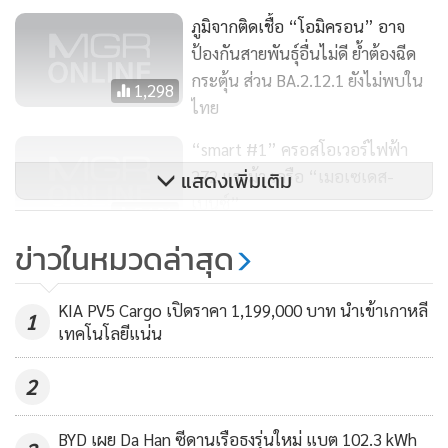
ภูมิจากติดเชื้อ “โอมิครอน” อาจ
ป้องกันสายพันธุ์อื่นไม่ดี ย้ำต้องฉีด
กระตุ้น ส่วน BA.2.12.1 ยังไม่พบใน
1,298
ไทย
“smart #1” ครอสโอเวอร์ไฟฟ้า
272 แรงม้า เครือ “เมอเซเดส-
แสดงเพิ่มเติม
เบนซ์”
5,101
ข่าวในหมวดล่าสุด
“โตโยต้า จีอาร์ โคโรลลา” พ่วงขุม
พลังเทอร์โบ 1.6 ลิตร 300 แรงม้า
KIA PV5 Cargo เปิดราคา 1,199,000 บาท นำเข้าเกาหลี
1
11,768
เทคโนโลยีแน่น
2
BYD เผย Da Han ซีดานเรือธงรุ่นใหม่ แบต 102.3 kWh