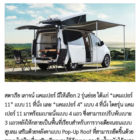
•
เกม
•
วิทยาศาสตร์
•
SMEs
•
หุ้น
•
อินโดจีน
•
กองทุนรวม
•
Celeb Online
•
Factcheck
•
ญี่ปุ่น
•
News1
สตาเรีย เลาจน์ แคมเปอร์ มีให้เลือก 2 รุ่นย่อย ได้แก่ “แคมเปอร์
•
Gotomanager
11” แบบ 11 ที่นั่ง และ “แคมเปอร์ 4” แบบ 4 ที่นั่ง โดยรุ่น แคม
เปอร์ 11 มาพร้อมเบาะนั่งแบบ 4 แถว ซึ่งสามารถปรับพับเบาะ
3 แถวหลังให้กลายเป็นพื้นที่เรียบสำหรับการวางเตียงนอนแบบ
สูบลม เสริมด้วยหลังคาแบบ Pop-Up Roof ที่สามารถยืดขึ้นด้วย