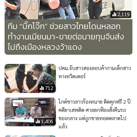
2,119
ทีม “บิ๊กโจ๊ก” ช่วยสาวไทยโดนหลอก
ทำงานเมียนมา-ขายต่อนายทุนจีนส่ง
ไปถึงเมืองหลวงว้าแดง
ปคม.จับสาวสองลอบค้ากามเด็กสาว
ทางทวิตเตอร์
712
ไกด์ชาวลาวร้องทนาย ติดคุกฟรี 2 ปี
คดียาเสพติด ศาลยกฟ้องสั่งคืนรถ
ของกลาง แต่ถูกขายทอดตลาดไป
1,406
แล้ว