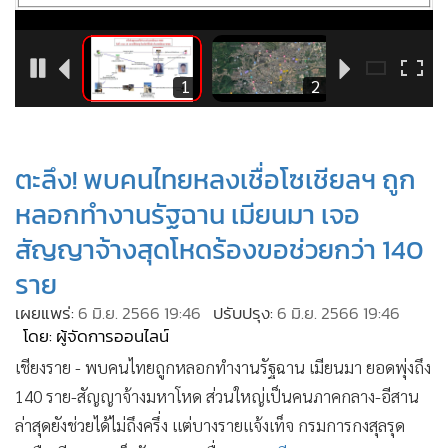
•
Good health & Well-being
•
Green Innovation & SD
•
Management & HR
6
1
2
•
MGR Live
•
Infographic
•
การเมือง
ตะลึง! พบคนไทยหลงเชื่อโซเชียลฯ ถูก
•
ท่องเที่ยว
หลอกทำงานรัฐฉาน เมียนมา เจอ
•
กีฬา
สัญญาจ้างสุดโหดร้องขอช่วยกว่า 140
•
ต่างประเทศ
ราย
•
Special Scoop
•
เศรษฐกิจ-ธุรกิจ
เผยแพร่:
6 มิ.ย. 2566 19:46
ปรับปรุง:
6 มิ.ย. 2566 19:46
โดย: ผู้จัดการออนไลน์
•
จีน
เชียงราย - พบคนไทยถูกหลอกทำงานรัฐฉาน เมียนมา ยอดพุ่งถึง
•
ชุมชน-คุณภาพชีวิต
140 ราย-สัญญาจ้างมหาโหด ส่วนใหญ่เป็นคนภาคกลาง-อีสาน
•
อาชญากรรม
ล่าสุดยังช่วยได้ไม่ถึงครึ่ง แต่บางรายแจ้งเท็จ กรมการกงสุลรุด
•
Motoring