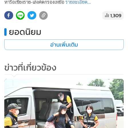
หารือเชียงราย-เล็งคัดกรองเหยื่อ
รายละเอียด...
•
เกม
•
วิทยาศาสตร์
1,309
•
SMEs
ยอดนิยม
•
หุ้น
•
อินโดจีน
อ่านเพิ่มเติม
•
กองทุนรวม
•
Celeb Online
ข่าวที่เกี่ยวข้อง
•
Factcheck
•
ญี่ปุ่น
•
News1
•
Gotomanager