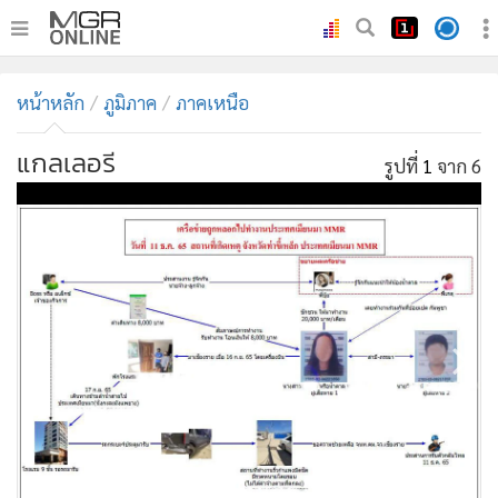
•
หน้าหลัก
หน้าหลัก
ภูมิภาค
ภาคเหนือ
•
ทันเหตุการณ์
•
ภาคใต้
แกลเลอรี
รูปที่
1
จาก 6
•
ภูมิภาค
•
Online Section
•
บันเทิง
•
ผู้จัดการรายวัน
•
คอลัมนิสต์
•
ละคร
•
CbizReview
•
Cyber BIZ
•
ผู้จัดกวน