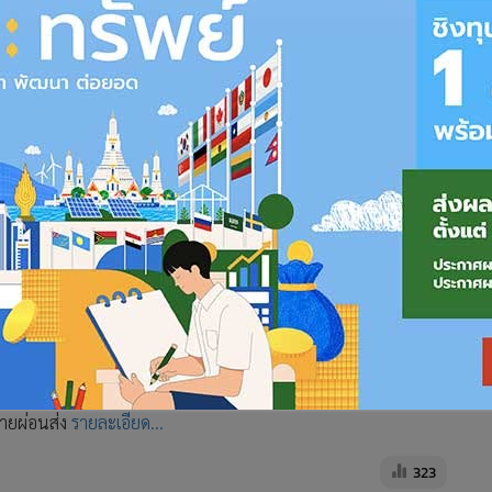
3
4
5
บ้านทุกวันเลี่ยงเผชิญวิกฤตฝุ่นพิษ แต่กลัว
จัดการออนไลน์
วันพิษส่งผลกระทบหนัก ทำนักท่องเที่ยวหนีหายรายได้หด แถมหวั่น
ตายผ่อนส่ง
รายละเอียด...
323