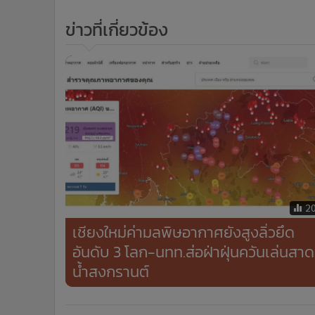
•
อินโดจีน
ข่าวที่เกี่ยวข้อง
•
กองทุนรวม
•
Celeb Online
•
Factcheck
•
ญี่ปุ่น
•
News1
•
Gotomanager
2
เชียงใหม่ค่ามลพิษอากาศยังสูงลิ่วยึด
อันดับ 3 โลก-นทท.ส่อฝ่าฝุ่นควันเล่นสาด
น้ำสงกรานต์