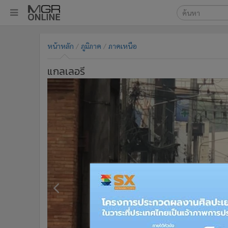
เลือกเครื่องมือท
•
หน้าหลัก
หน้าหลัก
ภูมิภาค
ภาคเหนือ
ค้นหา
•
ทันเหตุการณ์
Google
•
ภาคใต้
แกลเลอรี
•
ภูมิภาค
MGR Onl
•
Online Section
ค้นหาขั
•
บันเทิง
•
ผู้จัดการรายวัน
•
คอลัมนิสต์
•
ละคร
•
CbizReview
•
Cyber BIZ
•
ผู้จัดกวน
•
Good health & Well-being
•
Green Innovation & SD