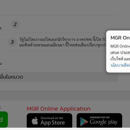
2
ด
MGR Onli
แก้
แกะรอยพบคู่หูทรชนลาวปล้นร้านทองกลางห้างดัง
4
MGR Online 
ู
เชียงของ นั่งเรือข้ามโขง-ควบคัมรี่เผ่นต่อติดพรมแดนจีน
เสนอ ประสบก
เว็บไซต์ แ
วอื่นในหมวด
นโยบายสิทธ
MGR Online Application
E