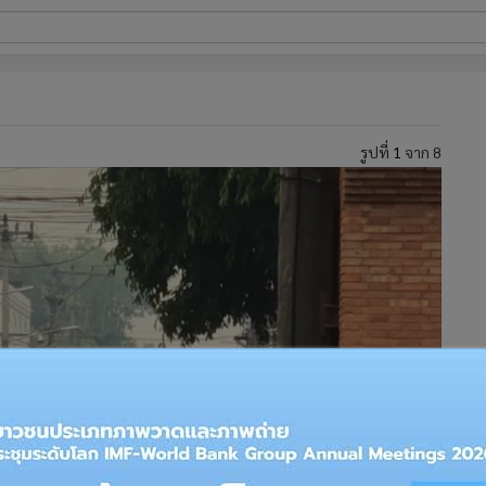
ี่ใช้
รูปที่
1
จาก 8
ine
้นสูง