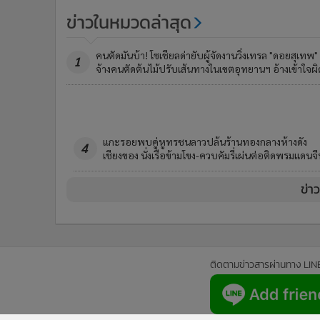
ข่าวในหมวดล่าสุด
คนตัดมันบ้า! โซเชียลด่ายับผู้จัดงานวิ่งเทรล "ดอยสุเทพ"
1
จ้างคนตัดต้นไม้ปรับเส้นทางในเขตอุทยานฯ อ้างเข้าใจผิ
รัฐไม่เปิดเราจะเปิดเอง!นักวิชาการ-ภาคปชช.จี้เปิด TOR 
3
มลพิษข้ามพรมแดนเมียนมา ชี้ไทยส่อเสียเปรียบทุกประต
ข่า
ติดตามข่าวสารผ่านทาง LIN