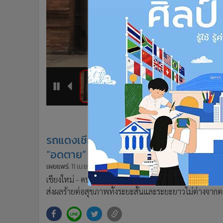
•
Management & HR
•
MGR Live
•
Infographic
•
การเมือง
•
ท่องเที่ยว
•
กีฬา
•
ต่างประเทศ
7
8
1
2
•
Special Scoop
•
เศรษฐกิจ-ธุรกิจ
•
จีน
รถแดงเชียงใหม่สารภาพจากใจอยากหยุดอยู่
•
ชุมชน-คุณภาพชีวิต
•
อาชญากรรม
“อดตาย” มากกว่า-จี้รัฐเร่งแก้
•
Motoring
เผยแพร่:
11 เม.ย. 2566 16:11
ปรับปรุง:
11 เม.ย. 2566 16:11
โดย: ผู้
•
เกม
เชียงใหม่ - คนขับรถสี่ล้อแดงเชียงใหม่ครวญวิกฤตฝุ่นค
•
วิทยาศาสตร์
ส่งผลร้ายต่อสุขภาพทั้งระยะสั้นและระยะยาวไม่ต่างจาก
•
SMEs
•
หุ้น