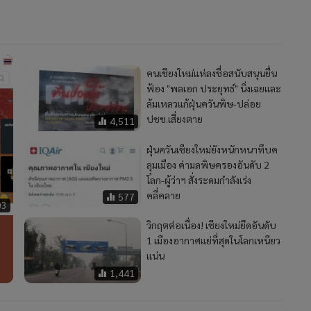
คนเชียงใหม่แห่ลงชื่อสนับสนุนยื่น
ฟ้อง "พลเอก ประยุทธ์" นิ่งเฉยและ
ล้มเหลวแก้ฝุ่นควันพิษ-ปล่อย
ปชช.เสี่ยงตาย
4,511
ฝุ่นควันเชียงใหม่ยังหนักหนาทึบค
ลุุมเมือง ค่ามลพิษครองอันดับ 2
โลก-ผู้ว่าฯ สั่งระดมกำลังเร่ง
คลี่คลาย
577
03
วิกฤตต่อเนื่อง! เชียงใหม่ยึดอันดับ
1 เมืองอากาศแย่ที่สุดในโลกเหนียว
แน่น
1,441