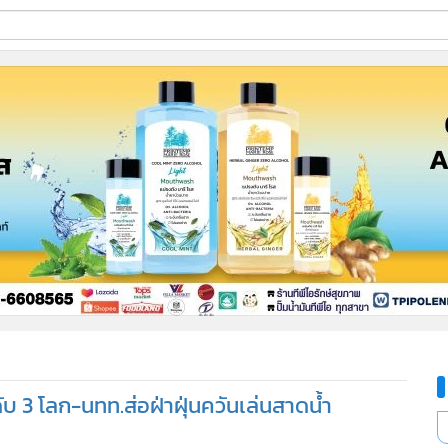
ี่ใช้
ine
้นสูง
ับ 3 โลก-นทท.ส่อฝ่าฝุ่นควันเล่นสาดน้ำ