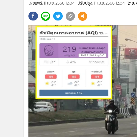
•
Management & HR
เผยแพร่:
11 เม.ย. 2566 12:04
ปรับปรุง:
11 เม.ย. 2566 12:04
โดย: 
•
MGR Live
•
Infographic
•
การเมือง
•
ท่องเที่ยว
•
กีฬา
•
ต่างประเทศ
•
Special Scoop
•
เศรษฐกิจ-ธุรกิจ
•
จีน
•
ชุมชน-คุณภาพชีวิต
•
อาชญากรรม
•
Motoring
•
เกม
•
วิทยาศาสตร์
•
SMEs
•
หุ้น