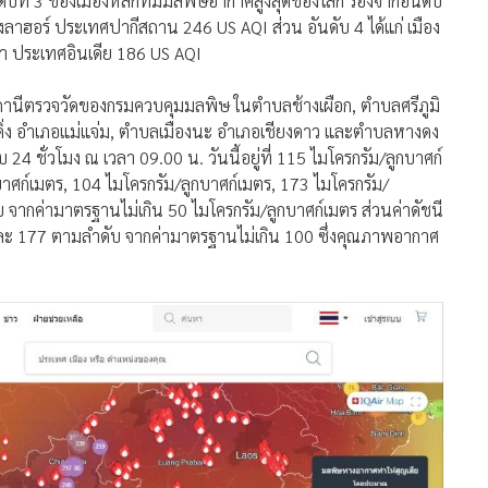
บที่ 3 ของเมืองหลักที่มีมลพิษอากาศสูงสุดของโลก รองจากอันดับ
องลาฮอร์ ประเทศปากีสถาน 246 US AQI ส่วน อันดับ 4 ได้แก่ เมือง
ตา ประเทศอินเดีย 186 US AQI
านีตรวจวัดของกรมควบคุมมลพิษ ในตำบลช้างเผือก, ตำบลศรีภูมิ
เคิ่ง อำเภอแม่แจ่ม, ตำบลเมืองนะ อำเภอเชียงดาว และตำบลหางดง
 ชั่วโมง ณ เวลา 09.00 น. วันนี้อยู่ที่ 115 ไมโครกรัม/ลูกบาศก์
บาศก์เมตร, 104 ไมโครกรัม/ลูกบาศก์เมตร, 173 ไมโครกรัม/
 จากค่ามาตรฐานไม่เกิน 50 ไมโครกรัม/ลูกบาศก์เมตร ส่วนค่าดัชนี
และ 177 ตามลำดับ จากค่ามาตรฐานไม่เกิน 100 ซึ่งคุณภาพอากาศ