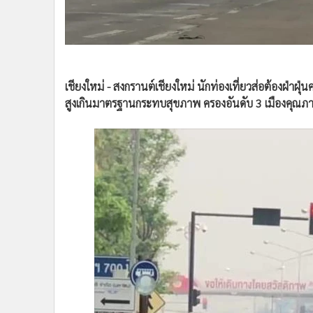
•
อินโดจีน
•
กองทุนรวม
•
Celeb Online
•
Factcheck
เชียงใหม่ - สงกรานต์เชียงใหม่ นักท่องเที่ยวส่อต้องฝ่าฝ
•
ญี่ปุ่น
สูงเกินมาตรฐานกระทบสุขภาพ ครองอันดับ 3 เมืองคุณภา
•
News1
•
Gotomanager