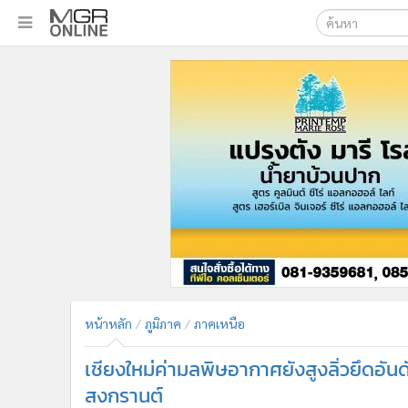
เลือกเครื่องมือท
•
หน้าหลัก
ค้นหา
•
ทันเหตุการณ์
Google
•
ภาคใต้
•
ภูมิภาค
MGR Onl
•
Online Section
ค้นหาขั
•
บันเทิง
•
ผู้จัดการรายวัน
•
คอลัมนิสต์
•
ละคร
•
CbizReview
•
Cyber BIZ
หน้าหลัก
ภูมิภาค
ภาคเหนือ
•
ผู้จัดกวน
เชียงใหม่ค่ามลพิษอากาศยังสูงลิ่วยึดอันด
•
Good health & Well-being
•
Green Innovation & SD
สงกรานต์