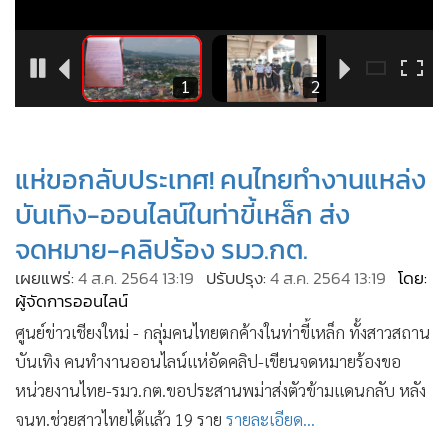
•
Good health & Well-being
•
Green Innovation & SD
•
Management & HR
5
1
2
•
MGR Live
•
Infographic
•
การเมือง
แห่ขอกลับประเทศ! คนไทยทำงานแหล่ง
•
ท่องเที่ยว
บันเทิง-ออนไลน์ในท่าขี้เหล็ก ส่ง
•
กีฬา
จดหมาย-คลิปร้อง รมว.กต.
•
ต่างประเทศ
เผยแพร่:
4 ส.ค. 2564 13:19
ปรับปรุง:
4 ส.ค. 2564 13:19
โดย:
•
Special Scoop
ผู้จัดการออนไลน์
•
เศรษฐกิจ-ธุรกิจ
ศูนย์ข่าวเชียงใหม่ - กลุ่มคนไทยตกค้างในท่าขี้เหล็ก ทั้งสาวสถาน
•
จีน
บันเทิง คนทำงานออนไลน์แห่อัดคลิป-เขียนจดหมายร้องขอ
•
ชุมชน-คุณภาพชีวิต
หน่วยงานไทย-รมว.กต.ขอประสานพม่าส่งตัวข้ามแดนกลับ หลัง
•
อาชญากรรม
จนท.ช่วยสาวไทยได้แล้ว 19 ราย
รายละเอียด...
•
Motoring