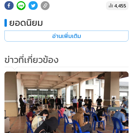
4,455
•
เกม
•
วิทยาศาสตร์
ยอดนิยม
•
SMEs
•
หุ้น
อ่านเพิ่มเติม
•
อินโดจีน
•
กองทุนรวม
ข่าวที่เกี่ยวข้อง
•
Celeb Online
•
Factcheck
•
ญี่ปุ่น
•
News1
•
Gotomanager