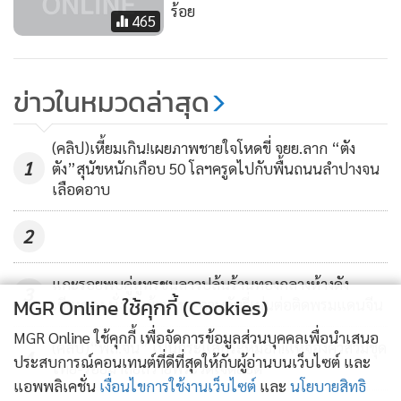
ร้อย
465
ข่าวในหมวดล่าสุด
(คลิป)เหี้ยมเกิน!เผยภาพชายใจโหดขี่ จยย.ลาก “ตัง
1
ตัง”สุนัขหนักเกือบ 50 โลฯครูดไปกับพื้นถนนลำปางจน
เลือดอาบ
2
แกะรอยพบคู่หูทรชนลาวปล้นร้านทองกลางห้างดัง
3
MGR Online ใช้คุกกี้ (Cookies)
เชียงของ นั่งเรือข้ามโขง-ควบคัมรี่เผ่นต่อติดพรมแดนจีน
MGR Online ใช้คุกกี้ เพื่อจัดการข้อมูลส่วนบุคคลเพื่อนำเสนอ
(คลิป)“พส.จีน” เป็นกระแสกระหึ่มอีก!แห่จองคิวสวมชุด
4
ประสบการณ์คอนเทนต์ที่ดีที่สุดให้กับผู้อ่านบนเว็บไซต์ และ
ไทย-ร้อยมาลัยถวายพระวัดเจ็ดยอด
แอพพลิเคชั่น
เงื่อนไขการใช้งานเว็บไซต์
และ
นโยบายสิทธิ