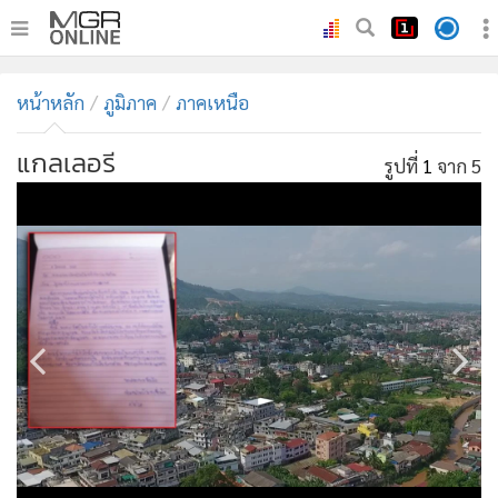
•
หน้าหลัก
หน้าหลัก
ภูมิภาค
ภาคเหนือ
•
ทันเหตุการณ์
•
ภาคใต้
แกลเลอรี
รูปที่
1
จาก 5
•
ภูมิภาค
•
Online Section
•
บันเทิง
•
ผู้จัดการรายวัน
•
คอลัมนิสต์
•
ละคร
•
CbizReview
•
Cyber BIZ
•
ผู้จัดกวน