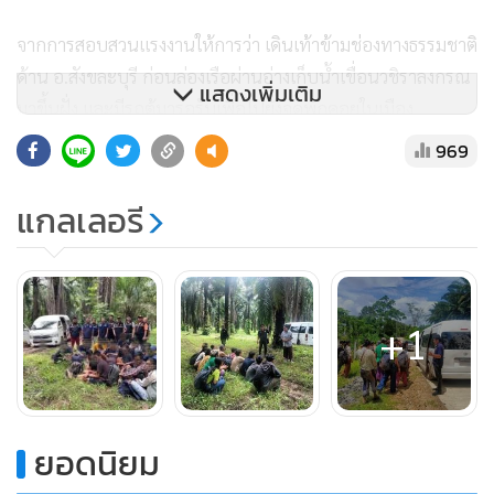
จากการสอบสวนแรงงานให้การว่า เดินเท้าข้ามช่องทางธรรมชาติ
ด้าน อ.สังขละบุรี ก่อนล่องเรือผ่านอ่างเก็บน้ำเขื่อนวชิราลงกรณ
แสดงเพิ่มเติม
มาขึ้นฝั่ง และมีรถตู้มารอรับเพื่อไปยังจุดพักคอยในเมือง
กาญจนบุรี ก่อนถูกส่งต่อไปจังหวัดชั้นใน โดยต้องจ่ายค่านาย
969
หน้าคนละ 13,000–15,000 บาท แต่ถูกสกัดจับได้เสียก่อน
แกลเลอรี
เบื้องต้น เจ้าหน้าที่ดำเนินคดีในข้อหา “เป็นบุคคลต่างด้าวเข้ามา
และอยู่ในราชอาณาจักรไทยโดยไม่ได้รับอนุญาต” พร้อมเร่ง
รวบรวมหลักฐานขอหมายจับคนขับรถตู้ที่หลบหนี เพื่อติดตาม
+1
ตัวมาดำเนินคดีตามกฎหมาย
ยอดนิยม