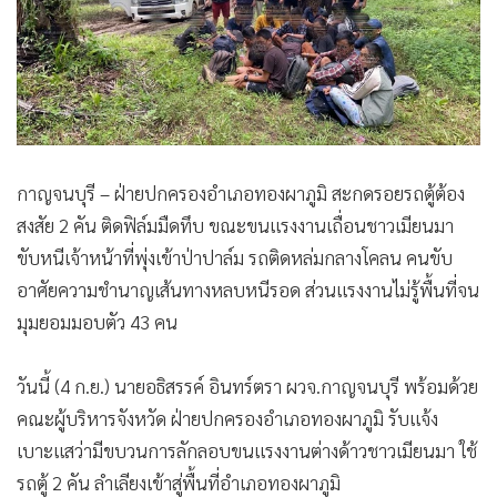
•
Good health & Well-being
•
Green Innovation & SD
•
Management & HR
•
MGR Live
•
Infographic
•
การเมือง
กาญจนบุรี – ฝ่ายปกครองอำเภอทองผาภูมิ สะกดรอยรถตู้ต้อง
•
ท่องเที่ยว
สงสัย 2 คัน ติดฟิล์มมืดทึบ ขณะขนแรงงานเถื่อนชาวเมียนมา
•
กีฬา
ขับหนีเจ้าหน้าที่พุ่งเข้าป่าปาล์ม รถติดหล่มกลางโคลน คนขับ
•
ต่างประเทศ
อาศัยความชำนาญเส้นทางหลบหนีรอด ส่วนแรงงานไม่รู้พื้นที่จน
•
Special Scoop
มุมยอมมอบตัว 43 คน
•
เศรษฐกิจ-ธุรกิจ
•
จีน
วันนี้ (4 ก.ย.) นายอธิสรรค์ อินทร์ตรา ผวจ.กาญจนบุรี พร้อมด้วย
•
ชุมชน-คุณภาพชีวิต
คณะผู้บริหารจังหวัด ฝ่ายปกครองอำเภอทองผาภูมิ รับแจ้ง
•
อาชญากรรม
เบาะแสว่ามีขบวนการลักลอบขนแรงงานต่างด้าวชาวเมียนมา ใช้
•
Motoring
รถตู้ 2 คัน ลำเลียงเข้าสู่พื้นที่อำเภอทองผาภูมิ