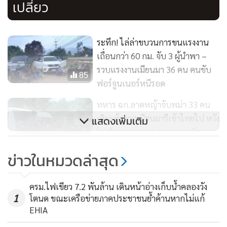
เปลี่ยว
ระทึก! ไล่ล่าขบวนการขนแรงงาน
เถื่อนกว่า 60 กม. จับ 3 ผู้นำพา –
รวบแรงงานเมียนมา 36 คน คนขับ
85
ฟอร์จูนเนอร์หนีรอด
ทหาร ฉก.ลาดหญ้าจับพม่า 33 คน
เดินเท้าจากเมียนมารืเข้าไทยไป หวัง
แสดงเพิ่มเติม
ไปทำงานสมุทรสาคร-มาเลเซีย
106
ข่าวในหมวดล่าสุด
แรงงานเถื่อนดอดข้ามชายแดน
สังขละบุรี กลางดึกไม่รอด โดนรวบ
ครม.ไฟเขียว 7.2 พันล้าน เดินหน้าอ่างเก็บน้ำคลองวัง
คาสวนปาล์ม–กลางป่า คืนเดียวได้
102
1
โตนด ขณะเครือข่ายภาคประชาชนย้ำค้านหากไม่แก้
22 ราย
EHIA