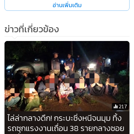
อ่านเพิ่มเติม
ข่าวที่เกี่ยวข้อง
217
ไล่ล่ากลางดึก! กระบะซิ่งหนีจนมุม ทิ้ง
รถซุกแรงงานเถื่อน 38 รายกลางซอย