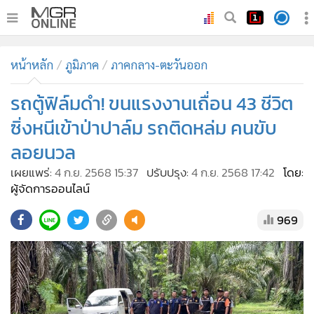
•
หน้าหลัก
หน้าหลัก
ภูมิภาค
ภาคกลาง-ตะวันออก
•
ทันเหตุการณ์
•
รถตู้ฟิล์มดำ! ขนแรงงานเถื่อน 43 ชีวิต
ภาคใต้
•
ภูมิภาค
ซิ่งหนีเข้าป่าปาล์ม รถติดหล่ม คนขับ
•
Online Section
ลอยนวล
•
บันเทิง
เผยแพร่:
4 ก.ย. 2568 15:37
ปรับปรุง:
4 ก.ย. 2568 17:42
โดย:
•
ผู้จัดการรายวัน
ผู้จัดการออนไลน์
•
คอลัมนิสต์
969
•
ละคร
•
CbizReview
•
Cyber BIZ
•
ผู้จัดกวน