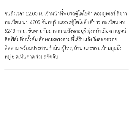
•
เกม
จนถึงเวลา 12.00 น. เจ้าหน้าที่พบรถตู้โตโยต้า คอมมูเตอร์ สีขาว
•
วิทยาศาสตร์
ทะเบียน นข 4705 จันทบุรี และรถตู้โตโยต้า สีขาว ทะเบียน ฮท
•
SMEs
6243 กทม. ขับตามกันมาจาก อ.สังขละบุรี มุ่งหน้าเมืองกาญจน์
•
หุ้น
ติดฟิล์มทึบทั้งคัน ลักษณะตรงตามที่ได้รับแจ้ง จึงสะกดรอย
•
อินโดจีน
ติดตาม พร้อมประสานกำนัน ผู้ใหญ่บ้าน และชรบ.บ้านกุยมั่ง
•
กองทุนรวม
หมู่ 6 ต.หินดาด ร่วมสกัดจับ
•
Celeb Online
•
Factcheck
•
ญี่ปุ่น
•
News1
•
Gotomanager