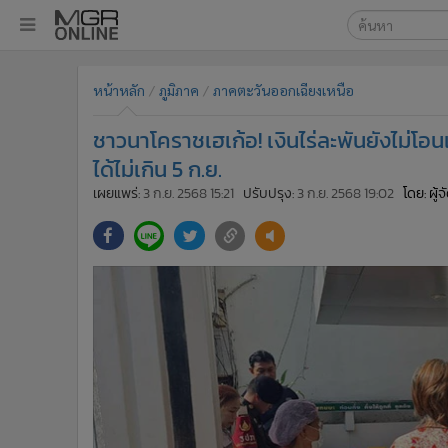
เลือกเครื่องมือท
•
หน้าหลัก
หน้าหลัก
ภูมิภาค
ภาคตะวันออกเฉียงเหนือ
ค้นหา
•
ทันเหตุการณ์
Google
•
ภาคใต้
ชาวนาโคราชเฮเก้อ! เงินไร่ละพันยังไม่โอ
•
ภูมิภาค
MGR Onl
ได้ไม่เกิน 5 ก.ย.
•
Online Section
เผยแพร่:
3 ก.ย. 2568 15:21
ปรับปรุง:
3 ก.ย. 2568 19:02
โดย: ผู้
ค้นหาขั
•
บันเทิง
•
ผู้จัดการรายวัน
•
คอลัมนิสต์
•
ละคร
•
CbizReview
•
Cyber BIZ
•
ผู้จัดกวน
•
Good health & Well-being
•
Green Innovation & SD