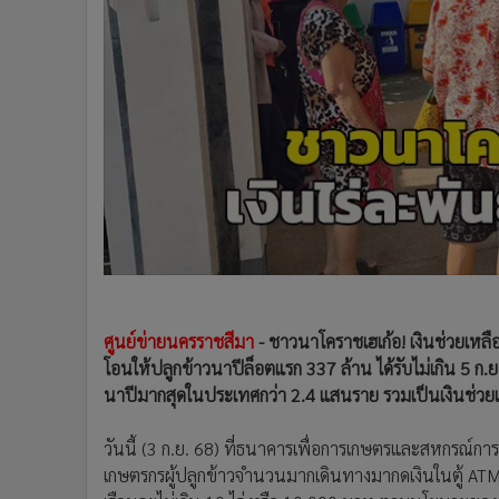
•
Management & HR
•
MGR Live
•
Infographic
•
การเมือง
•
ท่องเที่ยว
•
กีฬา
•
ต่างประเทศ
•
Special Scoop
•
เศรษฐกิจ-ธุรกิจ
•
จีน
•
ชุมชน-คุณภาพชีวิต
•
อาชญากรรม
ศูนย์ข่ายนครราชสีมา
- ชาวนาโคราชเฮเก้อ! เงินช่วยเหลื
•
Motoring
โอนให้ปลูกข้าวนาปีล็อตแรก 337 ล้าน ได้รับไม่เกิน 5 ก.
นาปีมากสุดในประเทศกว่า 2.4 แสนราย รวมเป็นเงินช่วยเ
•
เกม
•
วิทยาศาสตร์
วันนี้ (3 ก.ย. 68) ที่ธนาคารเพื่อการเกษตรและสหกรณ์กา
•
SMEs
เกษตรกรผู้ปลูกข้าวจำนวนมากเดินทางมากดเงินในตู้ ATM เพ
•
หุ้น