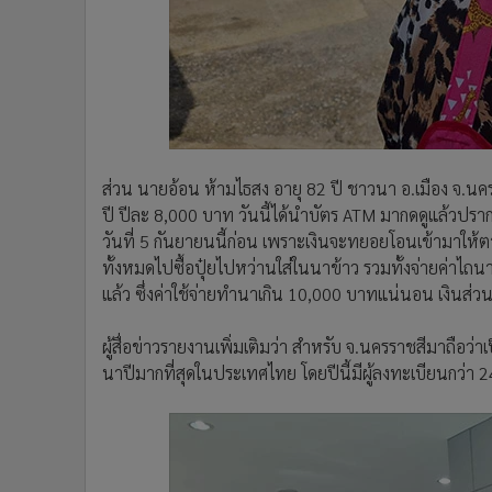
ส่วน นายอ้อน ห้ามไธสง อายุ 82 ปี ชาวนา อ.เมือง จ.นครรา
ปี ปีละ 8,000 บาท วันนี้ได้นำบัตร ATM มากดดูแล้วปรากฏว่
วันที่ 5 กันยายนนี้ก่อน เพราะเงินจะทยอยโอนเข้ามาให้ตา
ทั้งหมดไปซื้อปุ๋ยไปหว่านใส่ในนาข้าว รวมทั้งจ่ายค่าไถน
แล้ว ซึ่งค่าใช้จ่ายทำนาเกิน 10,000 บาทแน่นอน เงินส่วนนี้
ผู้สื่อข่าวรายงานเพิ่มเติมว่า สำหรับ จ.นครราชสีมาถือว่า
นาปีมากที่สุดในประเทศไทย โดยปีนี้มีผู้ลงทะเบียนกว่า 2