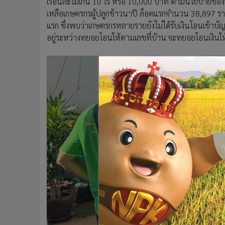
เรือนละไม่เกิน 10 ไร่ หรือ 10,000 บาท ตามนโยบายของร
•
อินโดจีน
เหลือเกษตรกรผู้ปลูกข้าวนาปี ล็อตแรกจำนวน 38,897 ราย
•
กองทุนรวม
แรก ซึ่งพบว่าเกษตรกรหลายรายยังไม่ได้รับเงินโอนเข้าบัญช
•
Celeb Online
อยู่ระหว่างทยอยโอนให้ตามเลขที่บ้าน จะทยอยโอนเงินให้
•
Factcheck
•
ญี่ปุ่น
•
News1
•
Gotomanager