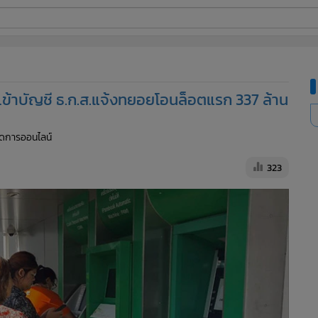
ี่ใช้
นเข้าบัญชี ธ.ก.ส.แจ้งทยอยโอนล็อตแรก 337 ล้าน
ine
จัดการออนไลน์
้นสูง
323