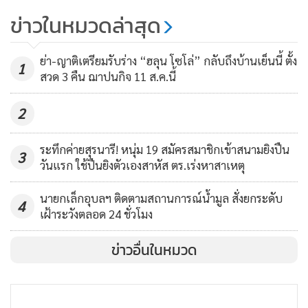
บำเพ็ญกุศลวัดป่าวังน้ำเขียว
1,277
ข่าวในหมวดล่าสุด
ฌาปนกิจ 2 ธ.ค.
(คลิป)เพื่อนบ้านเผยนาทีวิวาห์
ย่า-ญาติเตรียมรับร่าง “ฮลุน โซโล่” กลับถึงบ้านเย็นนี้ ตั้ง
1
มรณะ! เจ้าบ่าวรัว 6 นัดดับ 5 ศพ
สวด 3 คืน ฌาปนกิจ 11 ส.ค.นี้
ญาตินิมนต์พระเชิญดวงวิญญาณผู้
7,473
2
ตาย คาดปมหึงหวง
ระทึกค่ายสุรนารี! หนุ่ม 19 สมัครสมาชิกเข้าสนามยิงปืน
3
วันแรก ใช้ปืนยิงตัวเองสาหัส ตร.เร่งหาสาเหตุ
นายกเล็กอุบลฯ ติดตามสถานการณ์น้ำมูล สั่งยกระดับ
4
เฝ้าระวังตลอด 24 ชั่วโมง
ข่าวอื่นในหมวด