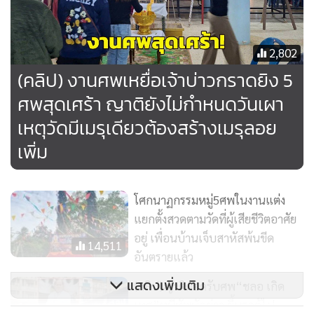
2,802
(คลิป) งานศพเหยื่อเจ้าบ่าวกราดยิง 5
ศพสุดเศร้า ญาติยังไม่กำหนดวันเผา
เหตุวัดมีเมรุเดียวต้องสร้างเมรุลอย
เพิ่ม
โศกนาฏกรรมหมู่5ศพในงานแต่ง
แยกตั้งสวดตามวัดที่ผู้เสียชีวิตอาศัย
อยู่ เพื่อนบ้านเจ็บสาหัสพ้นขีด
14,511
อันตรายแล้ว
แสดงเพิ่มเติม
(คลิป)ญาติดอดรับศพ“ชลอ เกิด
เทศ”หนีทัพนักข่าว ขึ้นรถตู้ไป