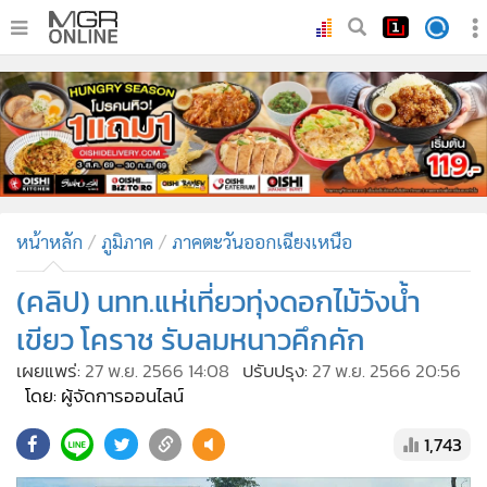
•
หน้าหลัก
•
ทันเหตุการณ์
•
ภาคใต้
•
ภูมิภาค
•
Online Section
หน้าหลัก
ภูมิภาค
ภาคตะวันออกเฉียงเหนือ
•
บันเทิง
•
ผู้จัดการรายวัน
(คลิป) นทท.แห่เที่ยวทุ่งดอกไม้วังน้ำ
•
คอลัมนิสต์
เขียว โคราช รับลมหนาวคึกคัก
•
ละคร
เผยแพร่:
27 พ.ย. 2566 14:08
ปรับปรุง:
27 พ.ย. 2566 20:56
•
CbizReview
โดย: ผู้จัดการออนไลน์
•
Cyber BIZ
1,743
•
ผู้จัดกวน