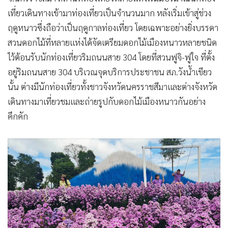
•
เกม
เที่ยวเดินทางเข้ามาท่องเที่ยวเป็นจำนวนมาก หลังเริ่มเข้าสู่ช่วง
•
วิทยาศาสตร์
ฤดูหนาวซึ่งถือว่าเป็นฤดูกาลท่องเที่ยว โดยเฉพาะอย่างยิ่งบรรดา
•
SMEs
สวนดอกไม้ที่หลายแห่งได้จัดเตรียมดอกไม้เมืองหนาวหลายชนิด
•
หุ้น
ไว้ต้อนรับนักท่องเที่ยวริมถนนสาย 304 โดยที่สวนฟูจิ-ฟูใจ ที่ตั้ง
อยู่ริมถนนสาย 304 บริเวณจุดบริการประชาชน สภ.วังน้ำเขียว
•
อินโดจีน
นั้น ต่างมีนักท่องเที่ยวทั้งชาวจังหวัดนครราชสีมาและต่างจังหวัด
•
กองทุนรวม
เดินทางมาเที่ยวชมและถ่ายรูปกับดอกไม้เมืองหนาวกันอย่าง
•
Celeb Online
คึกคัก
•
Factcheck
•
ญี่ปุ่น
•
News1
•
Gotomanager