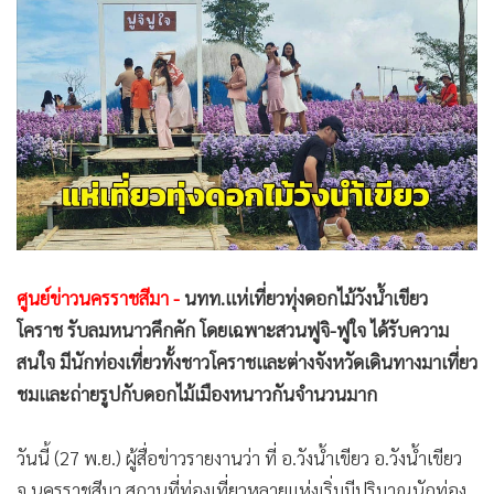
•
Good health & Well-being
•
Green Innovation & SD
•
Management & HR
•
MGR Live
•
Infographic
•
การเมือง
•
ท่องเที่ยว
•
กีฬา
•
ต่างประเทศ
ศูนย์ข่าวนครราชสีมา -
นทท.แห่เที่ยวทุ่งดอกไม้วังน้ำเขียว
•
Special Scoop
โคราช รับลมหนาวคึกคัก โดยเฉพาะสวนฟูจิ-ฟูใจ ได้รับความ
•
เศรษฐกิจ-ธุรกิจ
สนใจ มีนักท่องเที่ยวทั้งชาวโคราชและต่างจังหวัดเดินทางมาเที่ยว
•
จีน
ชมและถ่ายรูปกับดอกไม้เมืองหนาวกันจำนวนมาก
•
ชุมชน-คุณภาพชีวิต
•
อาชญากรรม
วันนี้ (27 พ.ย.) ผู้สื่อข่าวรายงานว่า ที่ อ.วังน้ำเขียว อ.วังน้ำเขียว
•
Motoring
จ.นครราชสีมา สถานที่ท่องเที่ยวหลายแห่งเริ่มมีปริมาณนักท่อง