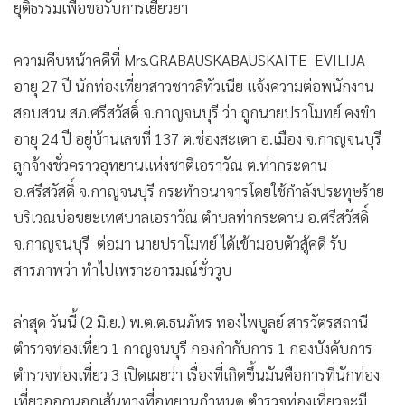
ยุติธรรมเพื่อขอรับการเยียวยา
•
เกม
•
วิทยาศาสตร์
ความคืบหน้าคดีที่ Mrs.GRABAUSKABAUSKAITE EVILIJA
•
SMEs
อายุ 27 ปี นักท่องเที่ยวสาวชาวลิทัวเนีย แจ้งความต่อพนักงาน
•
หุ้น
สอบสวน สภ.ศรีสวัสดิ์ จ.กาญจนบุรี ว่า ถูกนายปราโมทย์ คงขำ
•
อินโดจีน
อายุ 24 ปี อยู่บ้านเลขที่ 137 ต.ช่องสะเดา อ.เมือง จ.กาญจนบุรี
•
กองทุนรวม
ลูกจ้างชั่วคราวอุทยานแห่งชาติเอราวัณ ต.ท่ากระดาน
•
Celeb Online
อ.ศรีสวัสดิ์ จ.กาญจนบุรี กระทำอนาจารโดยใช้กำลังประทุษร้าย
•
Factcheck
บริเวณบ่อขยะเทศบาลเอราวัณ ตำบลท่ากระดาน อ.ศรีสวัสดิ์
•
ญี่ปุ่น
จ.กาญจนบุรี ต่อมา นายปราโมทย์ ได้เข้ามอบตัวสู้คดี รับ
•
News1
สารภาพว่า ทำไปเพราะอารมณ์ชั่ววูบ
•
Gotomanager
ล่าสุด วันนี้ (2 มิ.ย.) พ.ต.ต.ธนภัทร ทองไพบูลย์ สารวัตรสถานี
ตำรวจท่องเที่ยว 1 กาญจนบุรี กองกำกับการ 1 กองบังคับการ
ตำรวจท่องเที่ยว 3 เปิดเผยว่า เรื่องที่เกิดขึ้นมันคือการที่นักท่อง
เที่ยวออกนอกเส้นทางที่อุทยานกำหนด ตำรวจท่องเที่ยวจะมี