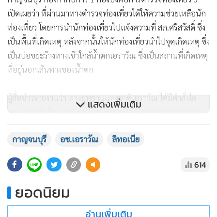
เปิดเผยว่า ที่ผ่านมาทางตำรวจท่องเที่ยวได้ให้ความช่วยเหลือนัก
ท่องเที่ยว โดยการนำนักท่องเที่ยวไปแจ้งความที่ สภ.ศรีสวัสดิ์ ซึ่ง
เป็นพื้นที่เกิดเหตุ หลังจากนั้นให้นักท่องเที่ยวนำไปจุดเกิดเหตุ ซึ่ง
เป็นบ่อขยะร้างทางเข้าใกล้น้ำตกเอราวัณ ซึ่งเป็นสถานที่เกิดเหตุ
ที่อยู่นอกเส้นทางของน้ำตก
ผู้สื่อข่าวรายงานว่า ทางอุทยานแห่งชาติเอราวัณ ได้มีคำสั่งไล่
แสดงเพิ่มเติม
ออกและเลิกจ้างนายปราโมทย์ คงขำ ผู้ก่อเหตุออกจากตำแหน่ง
ลูกจ้างทันที และประสานตำรวจ สภ.ศรีสวัสดิ์ ให้ดำเนินคดีให้
กาญจนบุรี
อช.เอราวัณ
ลิทอเนีย
ถึงที่สุด และล่าสุด เวลา 12.00 น. นายประวัฒน์ พวงทอง หัวหน้า
อุทยานแห่งชาติเอราวัณ ได้ประสานงานตำรวจท่องเที่ยว
614
กาญจนบุรี เพื่อสอบถามเกี่ยวกับที่พักของผู้เสียหาย เพื่อจะเดิน
ทางไปขอพบและแสดงความเสียใจถึงเหตุการณ์ที่เกิดขึ้น แต่พบ
ยอดนิยม
ว่านักท่องเที่ยวได้เดินทางเข้า กทม.ไปก่อนแล้ว
อ่านเพิ่มเติม