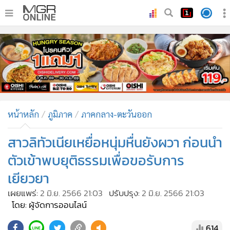
•
หน้าหลัก
•
ทันเหตุการณ์
•
ภาคใต้
•
ภูมิภาค
•
Online Section
หน้าหลัก
ภูมิภาค
ภาคกลาง-ตะวันออก
•
บันเทิง
•
ผู้จัดการรายวัน
สาวลิทัวเนียเหยื่อหนุ่มหื่นยังผวา ก่อนนำ
•
คอลัมนิสต์
ตัวเข้าพบยุติธรรมเพื่อขอรับการ
•
ละคร
เยียวยา
•
CbizReview
เผยแพร่:
2 มิ.ย. 2566 21:03
ปรับปรุง:
2 มิ.ย. 2566 21:03
•
Cyber BIZ
โดย: ผู้จัดการออนไลน์
•
ผู้จัดกวน
614