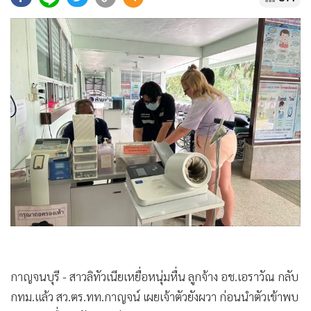
•
Good health & Well-being
•
Green Innovation & SD
•
Management & HR
•
MGR Live
•
Infographic
•
การเมือง
•
ท่องเที่ยว
•
กีฬา
•
ต่างประเทศ
•
Special Scoop
•
เศรษฐกิจ-ธุรกิจ
•
จีน
•
ชุมชน-คุณภาพชีวิต
กาญจนบุรี - สาวลิทัวเนียเหยื่อหนุ่มหื่น ลูกจ้าง อช.เอราวัณ กลับ
•
อาชญากรรม
กทม.แล้ว สว.ตร.ทท.กาญจน์ เผยเจ้าตัวยังผวา ก่อนนำตัวเข้าพบ
•
Motoring