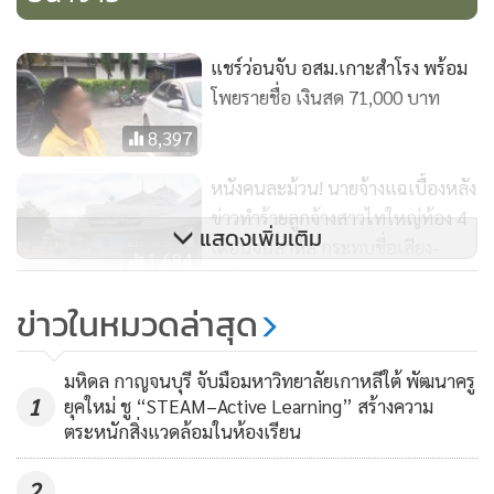
แชร์ว่อนจับ อสม.เกาะสำโรง พร้อม
โพยรายชื่อ เงินสด 71,000 บาท
8,397
หนังคนละม้วน! นายจ้างแฉเบื้องหลัง
ข่าวทำร้ายลูกจ้างสาวไทใหญ่ท้อง 4
แสดงเพิ่มเติม
เดือนจนสาหัส กระทบชื่อเสียง-
1,684
ธุรกิจ
ข่าวในหมวดล่าสุด
สลด! นักศึกษาสาววิทยาลัยเกษตรฯ
ถูกกระบะพุ่งชนดับ 3 ศพ อ้างขี่กิน
มหิดล กาญจนบุรี จับมือมหาวิทยาลัยเกาหลีใต้ พัฒนาครู
เลน
2,497
1
ยุคใหม่ ชู “STEAM–Active Learning” สร้างความ
ตระหนักสิ่งแวดล้อมในห้องเรียน
2