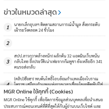
โคตรเสื่อม! อดีตเณรวัย 15 ถึงกับ
ข่าวในหมวดล่าสุด
หลอน แฉครูบาดังลำปางบังคับตุ๋ยมา
ราธอน ต้องขอหลวงตาพาหนี
23,926
นายกเล็กอุบลฯ ติดตามสถานการณ์น้ำมูล สั่งยกระดับ
1
เฝ้าระวังตลอด 24 ชั่วโมง
2
อย่างไรก็ตาม หลังเกิดเหตุ นายภัณฑ์รักษ์ พลตื้อ ผู้อำนวยการ
สำนักงานเขตพื้นที่การศึกษาประถมศึกษากาฬสินธุ์ เขต 3 ได้สั่ง
สปป.ลาวกวาดล้างหนัก! ผลักดัน 32 แอดมินเว็บพนัน
การให้ตั้งคณะกรรมการสืบสวนข้อเท็จจริงลงพื้นที่ พร้อมให้นัก
3
กลับไทย อึ้งประวัติเน่าเฟะจากกัมพูชา ยังเหลืออีก 341
จิตวิทยาและเจ้าหน้าที่ชุดเฉพาะกิจลงพื้นที่เพื่อตรวจสอบข้อเท็จ
คนรอส่งกลับ
จริง พร้อมให้กำลังใจเยียวยาเด็กและผู้ปกครองเป็นการเบื้องต้น
(คลิป)ฮือฮา! พบต้นโพธิ์โอบล้อมกำแพงเมืองโบราณ
แล้ว
4
โคราช เสมือนกำแพงแห่งกาลเวลาเชื่อมโยงอดีตพันปีสู่
ปัจจุบัน ดันเป็นแลนด์มาร์กใหม่
MGR Online ใช้คุกกี้ (Cookies)
พร้อมกับมีหนังสือคำสั่งย้ายครูประจำชั้นคนดังกล่าวมาช่วย
MGR Online ใช้คุกกี้ เพื่อจัดการข้อมูลส่วนบุคคลเพื่อนำเสนอ
ราชการที่สำนักงานเขตพื้นที่การศึกษาโดยไม่มีกำหนด และสั่ง
ข่าวอื่นในหมวด
ประสบการณ์คอนเทนต์ที่ดีที่สุดให้กับผู้อ่านบนเว็บไซต์ และ
การให้คณะกรรมการเร่งรัดดำเนินการตรวจสอบโดยเร็วที่สุด