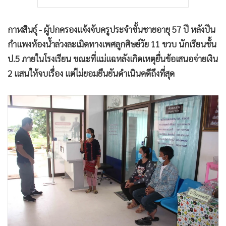
กาฬสินธุ์ - ผู้ปกครองแจ้งจับครูประจำชั้นชายอายุ 57 ปี หลังปีน
กำแพงห้องน้ำล่วงละเมิดทางเพศลูกศิษย์วัย 11 ขวบ นักเรียนชั้น
ป.5 ภายในโรงเรียน ขณะที่แม่แฉหลังเกิดเหตุยื่นข้อเสนอจ่ายเงิน
2 แสนให้จบเรื่อง แต่ไม่ยอมยืนยันดำเนินคดีถึงที่สุด