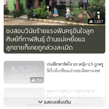
คำขอโทษ และไม่อยากให้ไปก่อเหตุกับใครอีก
แม่เด็กหญิงวัย 11 ขวบกล่าวอีกว่า หลังเกิดเหตุสงสารลูกสาว
3,607
อย่างมาก เพราะยังคงมีอาการหวาดผวา ซึมเศร้า และร้องไห้ทุก
ชงสอบวินัยร้ายแรงฟันครูขืนใจลูก
วัน อีกทั้งไม่กล้าที่จะไปโรงเรียน ตอนนี้มีเพียงเจ้าหน้าที่จาก
ศิษย์ที่กาฬสินธุ์ ด้านแม่เหยื่อแฉ
สำนักงานเขตพื้นที่การศึกษาประถมศึกษากาฬสินธุ์ เขต 3 ที่เข้า
ลูกชายก็เคยถูกล่วงละเมิด
มาพูดคุยให้กำลังใจและสอบถาม
แต่ยังไม่มีหน่วยอื่นที่เข้ามาดูแลช่วยเหลือ โดยเฉพาะด้านจิตใจ
เร่งเยียวยาจิตใจ นร.หญิง ป.5 ถูกครู
ของเด็ก แต่ครอบครัวก็ยืนยันที่จะดำเนินคดีให้ถึงที่สุด
วัยใกล้เกษียณล่วงละเมิดทางเพศ
750
สุดฉาว! แฉครู ร.ร.ชุมชนขยาย
โอกาส ข่มขืน นร.หญิงวังทอง จ่าย
แสดงเพิ่มเติม
เงิน 3 แสนไกล่เกลี่ยหวังจบ
5,605