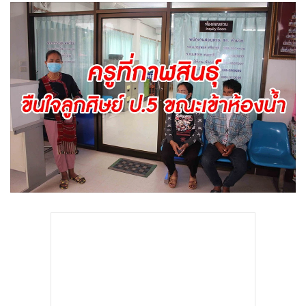
•
Good health & Well-being
•
Green Innovation & SD
•
Management & HR
•
MGR Live
•
Infographic
•
การเมือง
•
ท่องเที่ยว
•
กีฬา
•
ต่างประเทศ
•
Special Scoop
•
เศรษฐกิจ-ธุรกิจ
•
จีน
•
ชุมชน-คุณภาพชีวิต
•
อาชญากรรม
•
Motoring