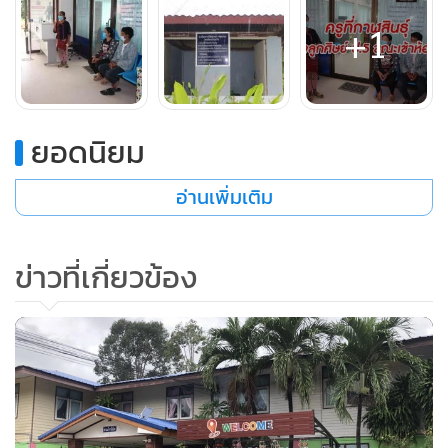
+1
ยอดนิยม
หลังเกิดเหตุตนได้เข้าแจ้งความต่อตำรวจ สภ.คำม่วง และเจ้า
อ่านเพิ่มเติม
หน้าที่ได้นำตัวลูกสาวไปตรวจร่างกาย ซึ่งพบว่าอวัยวะเพศฉีก
ขาด หลังจากนั้นได้เข้าไปที่โรงเรียน พร้อมกับผู้ใหญ่บ้านเพื่อ
ข่าวที่เกี่ยวข้อง
สอบถามเรื่องราวที่เกิดขึ้นจากผู้อำนวยการโรงเรียน และครู
ประจำชั้น ซึ่งในวันนั้นครูประจำชั้นเองก็ยอมรับว่าได้กระทำเด็ก
จริง และยื่นข้อเสนอว่าจะให้เงินจำนวน 200,000 บาท (สองแสน
บาท) เพื่อไม่ให้เอาเรื่อง
ซึ่งตนและครอบครัวไม่ยินยอม เนื่องจากต้องการที่จะดำเนินคดี
ให้ถึงที่สุดเพราะเป็นพฤติกรรมที่ครูทำกับลูกศิษย์ได้ลงคอ ไม่มี