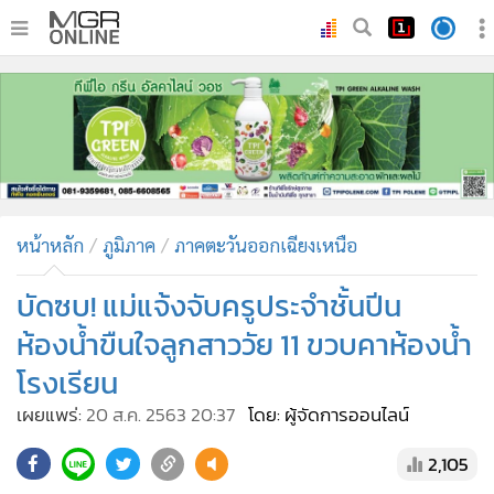
•
หน้าหลัก
•
ทันเหตุการณ์
•
ภาคใต้
•
ภูมิภาค
•
Online Section
หน้าหลัก
ภูมิภาค
ภาคตะวันออกเฉียงเหนือ
•
บันเทิง
•
ผู้จัดการรายวัน
บัดซบ! แม่แจ้งจับครูประจำชั้นปีน
•
คอลัมนิสต์
ห้องน้ำขืนใจลูกสาววัย 11 ขวบคาห้องน้ำ
•
ละคร
โรงเรียน
•
CbizReview
เผยแพร่:
20 ส.ค. 2563 20:37
โดย: ผู้จัดการออนไลน์
•
Cyber BIZ
•
ผู้จัดกวน
2,105