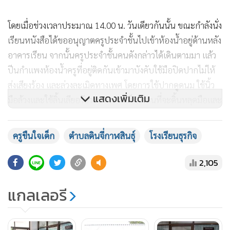
โดยเมื่อช่วงเวลาประมาณ 14.00 น. วันเดียวกันนั้น ขณะกำลังนั่ง
เรียนหนังสือได้ขออนุญาตครูประจำชั้นไปเข้าห้องน้ำอยู่ด้านหลัง
อาคารเรียน จากนั้นครูประจำชั้นคนดังกล่าวได้เดินตามมา แล้ว
ปีนกำแพงห้องน้ำครูที่อยู่ติดกันเข้ามาบังคับใช้มือปิดปากไม่ไห้
ส่งเสียงร้อง และล่วงละเมิดทางเพศ โดยการใช้ปากดูดนม ใช้นิ้ว
แสดงเพิ่มเติม
มือล้วงและใช้ลิ้นเลียอวัยวะเพศของเด็ก ก่อนที่จะดิ้นหลุดมือและ
วิ่งหนีออกมาได้ และครูก็เข้ามาสอนตามปกติเหมือนไม่มีอะไร
เกิดขึ้น
ครูขืนใจเด็ก
ตำบลดินจี่กาฬสินธุ์
โรงเรียนธุรกิจ
2,105
แกลเลอรี