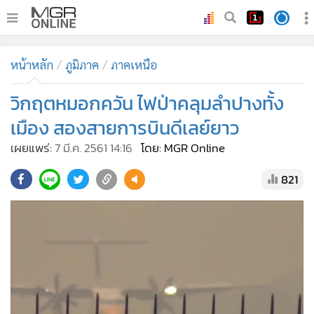
•
หน้าหลัก
หน้าหลัก
ภูมิภาค
ภาคเหนือ
•
ทันเหตุการณ์
•
วิกฤตหมอกควัน ไฟป่าคลุมลำปางทั้ง
ภาคใต้
•
ภูมิภาค
เมือง สองสายการบินดีเลย์ยาว
•
Online Section
เผยแพร่:
7 มี.ค. 2561 14:16
โดย: MGR Online
•
บันเทิง
821
•
ผู้จัดการรายวัน
•
คอลัมนิสต์
•
ละคร
•
CbizReview
•
Cyber BIZ
•
ผู้จัดกวน