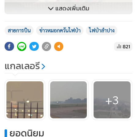
แสดงเพิ่มเติม
สายการบิน
ข่าวหมอกควันไฟป่า
ไฟป่าลำปาง
821
ด้วยไฟป่าลุกไหม้ต่อเนื่องหลายวัน ทำให้สภาพอากาศในตัวเมือง
ลำปางวันนี้เต็มไปด้วยหมอกควันปกคลุมทุกพื้นที่ของจังหวัด
แกลเลอรี
ลำปาง ท้องฟ้าเป็นสีขาวขุ่นไปทั่ว ประชาชนเริ่มรู้สึกระคายเคือง
ดวงตา แสบคอแสบจมูก ส่วนค่าฝุ่นละอองขนาดเล็กที่ปกคลุมตัว
เมืองลำปางเกินค่ามาตราฐานติดต่อกันเป็นวันที่สามแล้ว
+3
ยอดนิยม