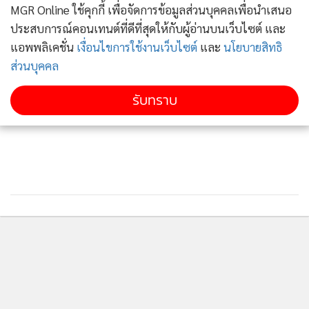
MGR Online ใช้คุกกี้ เพื่อจัดการข้อมูลส่วนบุคคลเพื่อนำเสนอ
อากาศจะดีขึ้นจึงจะออกบินจากกรุงเทพฯ มาลำปางเพื่อความ
ประสบการณ์คอนเทนต์ที่ดีที่สุดให้กับผู้อ่านบนเว็บไซต์ และ
ปลอดภัยของนักบินและผู้โดยสาร
แอพพลิเคชั่น
เงื่อนไขการใช้งานเว็บไซต์
และ
นโยบายสิทธิ
อย่างไรก็ตาม ท่าอากาศยาน จ.ลำปางต้องเปิดไฟบนพื้นรันเวย์
ส่วนบุคคล
เพื่อช่วยเพิ่มการมองเห็นเส้นทางของรันเวย์ให้ชัดเจนมากยิ่งขึ้น
จนเครื่องบินสามารถลงจอดได้แล้วเมื่อเวลา 12.40 น.ที่ผ่านมา
รับทราบ
ติดตามข่าวสารผ่านทาง LINE