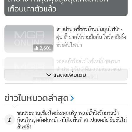
ของจังหวัดลำปาง พบว่าค่าสูงสุดอยู่ที่ ต.บ้านดง อ.แม่เมาะ
เกือบเท่าตัวแล้ว
จ.ลำปาง วัดค่าได้ 233 ไมโครกรัมต่อลูกบาศก์เมตร, ต.พระบาท
อ.เมืองลำปาง วัดได้ 171 ไมโครกรัมต่อลูกบาศก์เมตร และ
สาวลำปางชี้ชาวบ้านบ่นอุบไฟป่า-
ต.แม่เมาะ อ.แม่เมาะ วัดได้ 112 ไมโครกรัมต่อลูกบาศก์เมตร ซึ่ง
ฝุ่น ย้ำฝากให้ร่วมมือกัน โชว์สามีฝรั่ง
มีอยู่ 2 จุดเกินค่ามาตราฐาน 120 ไมโครกรัมต่อลูกบาศก์เมตร ส่ง
ช่วยดับไฟป่า
2,601
ผลกระทบต่อสุขภาพประชาชน ขณะที่ ต.สบป้าด อ.แม่เมาะ
เครื่องตรวจวัดเสียไม่สามารถตรวจวัดค่าฝุ่นละอองได้ตั้งแต่บ่าย
วอดแล้วร้อยไร่ ไฟไหม้ป่าสงวนฯ
วานนี้ (6 มี.ค.) โดยไม่ทราบสาเหตุ
ลำปาง 3 วัน 3 คืน แถมลมแรงจน
แสดงเพิ่มเติม
ลามไม่หยุด (ชมคลิป)
1,311
เชียงใหม่ค่าฝุ่นจ่อทะลุมาตรฐาน-ผู้
ข่าวในหมวดล่าสุด
ว่าฯ วอนงดเผา พร้อมให้กำลังใจ
จนท.ดับไฟป่า
430
ชลประทานเชียงใหม่ระดมบริหารแม่น้ำปิงรับมวลน้ำ
1
ก้อนใหญ่หลังฝนหนัก-มั่นใจพื้นที่ ศก.ปลอดภัย ยืนยันไม่
ล้นตลิ่ง