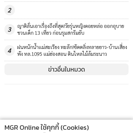
2
ญาติลั่นเอาเรื่องถึงที่สุด!วัยรุ่นหญิงดอยหล่อ ออกอุบาย
ล่าสุดสถานีอุตุนิยมวิทยาลำปางตรวจการมองเห็นระยะไกล พบ
3
ชวนเด็ก 13 เที่ยว ก่อนรุมสกรัมยับ
ว่ามีระยะมองเห็นต่ำสุดเพียง 1,100 เมตรเท่านั้น นับเป็น
ทัศนวิสัยที่ไม่ดีอย่างมากในรอบปีนี้ ทำให้ในสายวันนี้ สายการบิน
ฝนหนักน้ำแม่สะเรียง ทะลัก!ซัดตลิ่งทลายยาว-บ้านเสี่ยง
4
พัง ทล.1095 แม่ฮ่องสอน ดินไหลไม้ล้มระนาว
ทั้งสองสาย คือ บางกอกแอร์เวย์ส กรุงเทพมหานคร-ลำปาง ใน
เที่ยวบินแรกต้องเลื่อนออกไปกว่า 2 ชั่วโมง โดยเครื่องบินไม่
ข่าวอื่นในหมวด
สามารถขึ้นลงได้ ต้องนำผู้โดยสารที่มาจากกรุงเทพฯ ไปลงที่ท่า
อากาศยาน จ.เชียงใหม่ ก่อนใช้รถตู้รับผู้โดยสารจากลำปางไปขึ้น
เชียงใหม่ และรับผู้ที่มาจากกรุงเทพฯ และลงที่เชียงใหม่มาส่งที่
ลำปางแทน
ขณะที่สายการบินนกแอร์ ดอนเมือง-ลำปาง ก็ประสบปัญหาเช่น
เดียวกัน เดิมทีจะต้องลงในเวลา 10.40 น. แต่ประสบปัญหา
MGR Online ใช้คุกกี้ (Cookies)
หมอกควันจึงทำให้ต้องยกเลิกเที่ยวบินและรอจนกว่าสภาพ