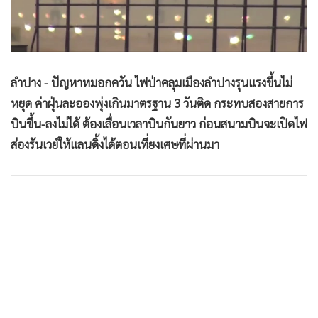
•
Good health & Well-being
•
Green Innovation & SD
•
Management & HR
•
MGR Live
ลำปาง - ปัญหาหมอกควัน ไฟป่าคลุมเมืองลำปางรุนแรงขึ้นไม่
•
Infographic
หยุด ค่าฝุ่นละอองพุ่งเกินมาตรฐาน 3 วันติด กระทบสองสายการ
•
การเมือง
บินขึ้น-ลงไม่ได้ ต้องเลื่อนเวลาบินกันยาว ก่อนสนามบินจะเปิดไฟ
•
ท่องเที่ยว
ส่องรันเวย์ให้แลนดิ้งได้ตอนเที่ยงเศษที่ผ่านมา
•
กีฬา
•
ต่างประเทศ
•
Special Scoop
•
เศรษฐกิจ-ธุรกิจ
•
จีน
•
ชุมชน-คุณภาพชีวิต
•
อาชญากรรม
•
Motoring