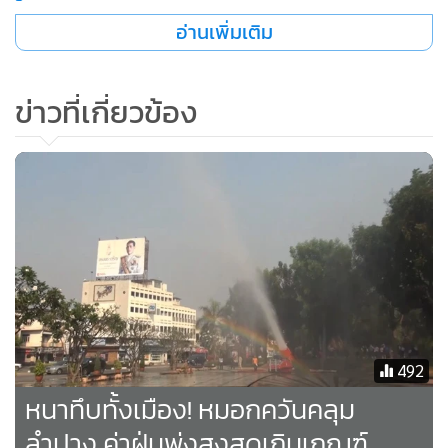
อ่านเพิ่มเติม
ข่าวที่เกี่ยวข้อง
492
หนาทึบทั้งเมือง! หมอกควันคลุม
ทั้งนี้ จากการตรวจวัดคุณภาพอากาศของกรมควบคุมมลพิษ ได้
ลำปาง ค่าฝุ่นพุ่งสูงสุดเกินเกณฑ์
ตรวจวัดค่าฝุ่นละอองขนาดเล็กกว่า 10 ไมครอน (PM10) 4 สถานี