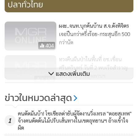
ปลาทั่วไทย
ผงะ..จนท.บุกค้นบ้าน ส.จ.ดังพิจิตร
เจอปืนกว่าครึ่งร้อย-กระสุนอีก 500
กว่านัด
404
ทวงคืนผืนป่าในพื้นที่ อช.เขื่อน
ศรีนครินทร์ วันที่ 2 พบเรือสำราญ
แสดงเพิ่มเติม
100 ล้าน รุกที่อุทยานฯ
1,156
จี้รัฐทบทวนพรบ.การเดินเรือฯ
ข่าวในหมวดล่าสุด
ประมงชายฝั่ง-ปชช.เดือดร้อน
103
คนตัดมันบ้า! โซเชียลด่ายับผู้จัดงานวิ่งเทรล "ดอยสุเทพ"
1
จ้างคนตัดต้นไม้ปรับเส้นทางในเขตอุทยานฯ อ้างเข้าใจ
ผิด