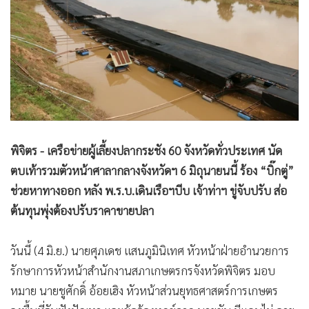
•
Good health & Well-being
•
Green Innovation & SD
•
Management & HR
•
MGR Live
•
Infographic
•
การเมือง
•
ท่องเที่ยว
•
กีฬา
พิจิตร - เครือข่ายผู้เลี้ยงปลากระชัง 60 จังหวัดทั่วประเทศ นัด
ตบเท้ารวมตัวหน้าศาลากลางจังหวัดฯ 6 มิถุนายนนี้ ร้อง “บิ๊กตู่”
•
ต่างประเทศ
ช่วยหาทางออก หลัง พ.ร.บ.เดินเรือฯบีบ เจ้าท่าฯ ขู่จับปรับ ส่อ
•
Special Scoop
ต้นทุนพุ่งต้องปรับราคาขายปลา
•
เศรษฐกิจ-ธุรกิจ
•
จีน
วันนี้ (4 มิ.ย.) นายศุภเดช แสนภูมินิเทศ หัวหน้าฝ่ายอำนวยการ
•
ชุมชน-คุณภาพชีวิต
รักษาการหัวหน้าสำนักงานสภาเกษตรกรจังหวัดพิจิตร มอบ
•
อาชญากรรม
หมาย นายชูศักดิ์ อ้อยเฮิง หัวหน้าส่วนยุทธศาสตร์การเกษตร
•
Motoring