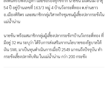
ลงพื้นที่รับฟังปัญหา และข้อร้องทุกข์จาก นายขัน มีแดนไผ่ อายุ
•
เกม
54 ปี อยู่บ้านเลขที่ 163/3 หมู่ 4 บ้านวังกระดี่ทอง ต.ย่านยาว
•
วิทยาศาสตร์
อ.เมืองพิจิตร และสมาชิกกลุ่มวิสาหกิจชุมชนผู้เลี้ยงปลากระชังใน
•
SMEs
แม่น้ำน่าน
•
หุ้น
•
อินโดจีน
นายขัน พร้อมสมาชิกกลุ่มผู้เลี้ยงปลากระชังฯบ้านวังกระดี่ทอง ที่
•
กองทุนรวม
มีอยู่ 32 คน ระบุว่า ได้รับการส่งเสริมจากนโยบายของรัฐบาลให้
•
Celeb Online
เงิน SML มาเป็นทุนดำเนินการเมื่อปี 2549 มาจนถึงปัจจุบัน ทำ
กระชังเลี้ยงปลาทับทิม ในแม่น้ำน่าน กว่า 200 กระชัง
•
Factcheck
•
ญี่ปุ่น
•
News1
•
Gotomanager