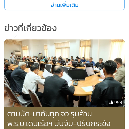
เกือบ 60 จังหวัด ได้นัดหมายกันว่าในวันที่ 6 มิ.ย.60 จะไปรวมตัว
อ่านเพิ่มเติม
กันที่ศาลากลางจังหวัดทุกแห่ง เพื่อยื่นหนังสือถึง พล.อ.ประยุทธ์
จันทร์โอชา นายกรัฐมนตรี ผ่านผู้ว่าฯ แต่ละจังหวัดขอให้
ข่าวที่เกี่ยวข้อง
พิจารณาดำเนินมาตรการที่เหมาะสม เพื่อไม่ให้เกษตรกรได้รับ
ผลกระทบจากการใช้ พ.ร.บ.เดินเรือในน่านน้ำไทย (ฉบับที่ 17)
พ.ศ.2560 ดังกล่าว
958
ตามนัด..มากันทุก จว.รุมค้าน
พ.ร.บ.เดินเรือฯ บีบจับ-ปรับกระชัง