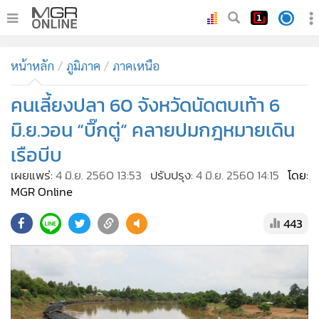
•
หน้าหลัก
หน้าหลัก
ภูมิภาค
ภาคเหนือ
•
ทันเหตุการณ์
•
คนเลี้ยงปลา 60 จังหวัดนัดตบเท้า 6
ภาคใต้
•
ภูมิภาค
มิ.ย.วอน “บิ๊กตู่” คลายปมกฎหมายเดิน
•
Online Section
เรือบีบ
•
บันเทิง
เผยแพร่:
4 มิ.ย. 2560 13:53
ปรับปรุง:
4 มิ.ย. 2560 14:15
โดย:
•
ผู้จัดการรายวัน
MGR Online
•
คอลัมนิสต์
443
•
ละคร
•
CbizReview
•
Cyber BIZ
•
ผู้จัดกวน