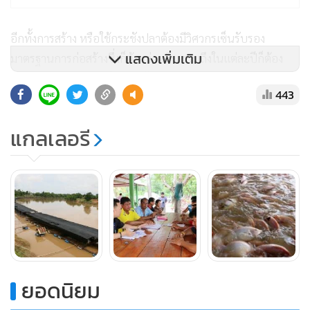
อีกทั้งการสร้าง หรือใช้กระชังปลาต้องมีวิศวกรเซ็นรับรอง
แสดงเพิ่มเติม
มาตรฐานการก่อสร้างซึ่งก็ต้องจ่ายเงิน รวมถึงในแต่ละปีก็ต้อง
จ่ายค่าตอบแทนรายปีในอัตราไม่น้อยกว่าตารางเมตรละ 100
443
บาท หรือถ้าเป็นการเลี้ยงปลากระชังเป็นธุรกิจ คือ ต้องจ่ายเป็น
2 เท่า คือ ต้องจ่ายเป็นตารางเมตรละ 200 บาท
แกลเลอรี
สมาชิกกลุ่มผู้เลี้ยงปลาทับทิมในกระชังของบ้านวังกระดี่ทอง
ต.ย่านยาว อ.เมืองพิจิตร จึงขอให้รัฐบาลทบทวนการบังคับใช้
กฎหมายดังกล่าว เนื่องจากมีผลกระทบต่อเกษตรกรผู้เลี้ยงปลา
ในกระชังที่หาเช้ากินค่ำ รวมถึงถ้ามีรายจ่ายเพิ่มขึ้นก็ต้องผลัก
ภาระให้ผู้บริโภคที่จะต้องกินปลาน้ำจืดแพงขึ้น เพราะมีความ
จำเป็นจะต้องมีการขึ้นราคาปลาที่เลี้ยงในกระชัง
ยอดนิยม
นายขัน กล่าวอีกว่า ขณะนี้เครือข่ายกลุ่มผู้เลี้ยงปลาในกระชัง