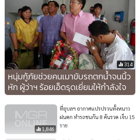
314
หนุ่มกู้ภัยช่วยคนเมาขับรถตกน้ำจนนิ้ว
หัก ผู้ว่าฯ ร้อยเอ็ดรุดเยี่ยมให้กำลังใจ
ที่อุบลฯ อากาศแปรปรวนทั้งหนาว
ฝนตก ทำรถชนกัน 8 คันรวด เจ็บ 15
ราย
1,846