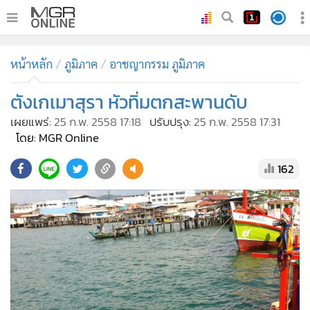
•
หน้าหลัก
หน้าหลัก
ภูมิภาค
อาชญากรรม ภูมิภาค
•
ทันเหตุการณ์
•
ตังเกเมาสุรา หัวทิ่มตกสะพานดับ
ภาคใต้
•
ภูมิภาค
เผยแพร่:
25 ก.พ. 2558 17:18
ปรับปรุง:
25 ก.พ. 2558 17:31
โดย: MGR Online
•
Online Section
•
บันเทิง
162
•
ผู้จัดการรายวัน
•
คอลัมนิสต์
•
ละคร
•
CbizReview
•
Cyber BIZ
•
ผู้จัดกวน