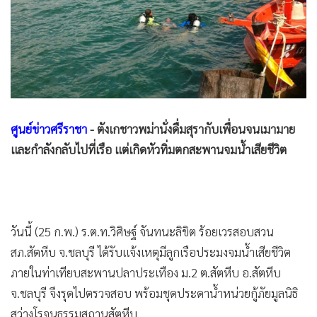
•
Good health & Well-being
•
Green Innovation & SD
•
Management & HR
•
MGR Live
•
Infographic
•
การเมือง
ศูนย์ข่าวศรีราชา
- ตังเกชาวพม่านั่งดื่มสุรากับเพื่อนจนเมามาย
•
ท่องเที่ยว
และกำลังกลับไปที่เรือ แต่เกิดหัวทิ่มตกสะพานจมน้ำเสียชีวิต
•
กีฬา
•
ต่างประเทศ
•
Special Scoop
•
เศรษฐกิจ-ธุรกิจ
วันนี้ (25 ก.พ.) ร.ต.ท.วิศิษฐ์ จันทนะลิขิต ร้อยเวรสอบสวน
•
จีน
สภ.สัตหีบ จ.ชลบุรี ได้รับแจ้งเหตุมีลูกเรือประมงจมน้ำเสียชีวิต
•
ชุมชน-คุณภาพชีวิต
ภายในท่าเทียบสะพานปลาประเทือง ม.2 ต.สัตหีบ อ.สัตหีบ
•
อาชญากรรม
จ.ชลบุรี จึงรุดไปตรวจสอบ พร้อมชุดประดาน้ำหน่วยกู้ภัยมูลนิธิ
•
Motoring
สว่างโรจนธรรมสถานสัตหีบ