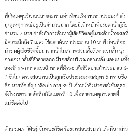
•
เกม
•
วิทยาศาสตร์
ที่เกิดเหตุบริเวณปลายสะพานท่าเทียบเรือ พบชาวประมงกำลัง
•
SMEs
มุงดูเหตุการณ์อยู่เป็นจำนวนมาก โดยมีเจ้าหน้าที่ประดาน้ำกู้ภัย
•
หุ้น
จำนวน 2 นาย กำลังทำการค้นหาผู้เสียชีวิตอยู่ในระดับน้ำทะเลที่
มีความลึกถึง 7 เมตร ใช้เวลาค้นหาประมาณ 10 นาที ก่อนที่จะ
•
อินโดจีน
นำร่างผู้เสียชีวิตขึ้นมาจากน้ำในสภาพสวมเสื้อสีเทาแขนสั้น นุ่ง
•
กองทุนรวม
กางเกงขาสั้นสีดำลายดอก มีรอยสักบริเวณกลางหลัง และแขนทั้ง
•
Celeb Online
สองข้าง พบบาดแผลฉีกขาดที่ศีรษะ เสียชีวิตมาแล้วประมาณ 6-
•
Factcheck
7 ชั่วโมง ตรวจสอบพบเป็นลูกเรือประมงมงคลสมุทร 5 ทราบชื่อ
•
ญี่ปุ่น
คือ นายทัศ สัญชาติพม่า อายุ 35 ปี เจ้าหน้าจึงนำศพส่งชันสูตร
•
News1
ยังโรงพยาบาลสัตหีบกิโลเมตรที่ 10 เพื่อหาสาเหตุการตายที่
•
Gotomanager
แน่ชัดต่อไป
ด้าน ร.ต.ท.วิศิษฐ์ จันทนะลิขิต ร้อยเวรสอบสวน สภ.สัตหีบ กล่าว