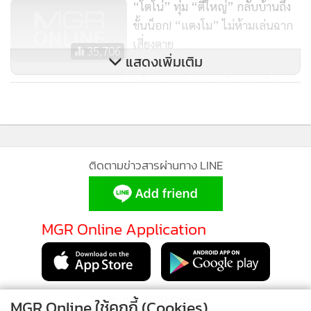
“โตโน่” ทุ่ม “ตี๋ใหญ่” กลับบ้านถึง
ขั้นน็อก! “แตงโม” ไม่ห้ามเล่นฉาก
เสี่ยงตาย
35,706
แสดงเพิ่มเติม
2 โจ๋ชุมพรซิ่ง จยย.กลับจากเที่ยว
สถานบันเทิงตกสะพานสูง 4 เมตร
ดับ
5,106
ติดตามข่าวสารผ่านทาง LINE
MGR Online Application
ติดตาม MGR Online
MGR Online ใช้คุกกี้ (Cookies)