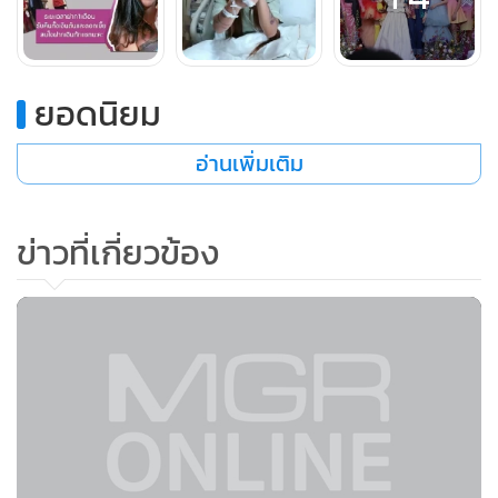
เธอมักโพสต์ภาพส่วนตัวในเฟซบุ๊ก Wanthanee Tippaveth ด้วย
ยอดนิยม
ไลฟ์สไตล์ชีวิตหรูหราแบบคนดัง มีรถหรูหลายคัน ลงในโซเชียลมี
อ่านเพิ่มเติม
เดียต่าง ๆ ต่อมาแม่มณีได้เข้าไปอยู่ในวงการบันเทิง เช่น ถ่าย
แบบ เป็นนักแสดงสมทบ และมักโพสต์รูปคู่กับดาราและคนดัง
ในงานบวงสรวงละครภาพยนตร์ต่าง ๆ อยู่เสมอ รวมทั้งมีข่าวว่า
ข่าวที่เกี่ยวข้อง
คบหาดูใจกับดาราหนุ่มคนหนึ่ง
ก่อนหน้านี้แม่มณีได้ตั้งโปรเจ็กซ์ออมเงินขึ้น ตั้งตนเป็นสถาบัน
การเงิน แล้วชักชวนคนอื่น ๆ มาร่วมฝากเงินเป็นการลงทุน โดย
บอกว่าจะให้ผลตอบแทน 93% ต่อเดือน โดยชักชวนให้ร่วมเข้า
ลงทุนในโครงการ
“ฝากเงิน ออมเงิน by บัญชีแม่มณี”
ที่มีการ
โปรโมตผ่านมาทางเฟซบุ๊ก โดยมีข้อเสนอให้ประชาชนที่สนใจ
สามารถฝากเงินกับโครงการ จำนวนวงละ 1,000 บาท และจะได้