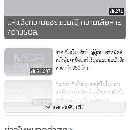
รับผลกำไรกลับคืนเป็นเงิน 930 บาท หรือ คิดเป็นดอกเบี้ย 93%
271
ในเดือนต่อมา โดยไม่มีการจำกัดวงเงินฝาก
แห่แจ้งความแชร์แม่มณี ความเสียหาย
กว่า350ล.
จาก “ไฮโซเดียร์” สู่ผู้ต้องหาหนีคดี
หลังตุ๋นเหยื่อแชร์เงินออมแม่มณีเสีย
หายกว่า 350 ล้าน
51,087
“มะนาว” ลั่นอยู่ราชบุรีไม่ไปไหน
แต่นักข่าวไปบ้านปิดเงียบ พบคัดชื่อ
เหยื่อเหลือคนที่ไม่แจ้งความ
9,436
แสดงเพิ่มเติม
จาก "มะนาว ม่ายขันหมาก" ถึง "นาว
โซฮอท" สวยและรวยมาก ก่อนเข้า
ข่าวในหมวดล่าสุด