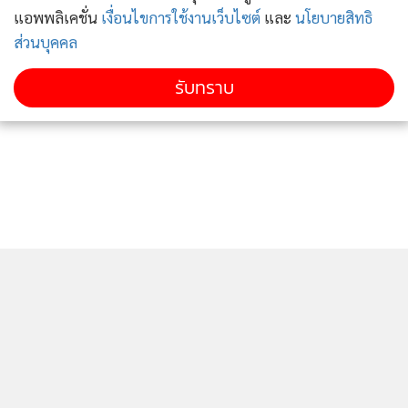
แอพพลิเคชั่น
เงื่อนไขการใช้งานเว็บไซต์
และ
นโยบายสิทธิ
ส่วนบุคคล
รับทราบ
ภาพลักษณ์คนดังยิ่งชัดเจน เมื่อเธอลุกขึ้นมาจัดงานเปิดตัว
แบรนด์เครื่องสำอางอย่างอลังการ โดยเชิญดาราแม่เหล็ก นัก
แสดง นางแบบ นายแบบ และไฮโซชื่อดังมาร่วมงานเพียบ ก็ยิ่ง
ทำให้มีคนหลงเชื่อมากขึ้นไปอีก ทว่า น่าสังเกตว่าเครื่องสำอาง
ของแม่มณีที่เปิดตัวอย่างยิ่งใหญ่อลังการนั้นหาซื้อยากมาก คาด