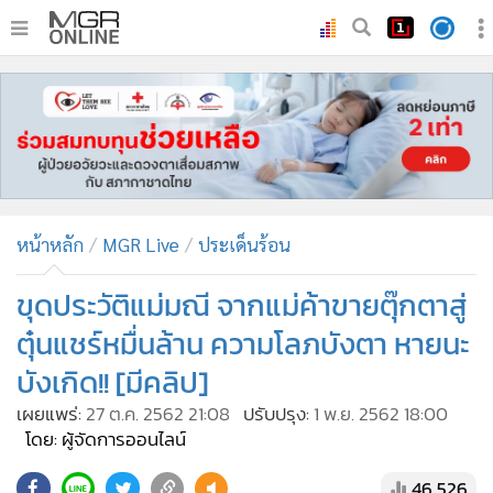
•
หน้าหลัก
•
ทันเหตุการณ์
•
ภาคใต้
•
ภูมิภาค
•
Online Section
หน้าหลัก
MGR Live
ประเด็นร้อน
•
บันเทิง
•
ผู้จัดการรายวัน
ขุดประวัติแม่มณี จากแม่ค้าขายตุ๊กตาสู่
•
คอลัมนิสต์
ตุ๋นแชร์หมื่นล้าน ความโลภบังตา หายนะ
•
ละคร
บังเกิด!! [มีคลิป]
•
CbizReview
เผยแพร่:
27 ต.ค. 2562 21:08
ปรับปรุง:
1 พ.ย. 2562 18:00
•
Cyber BIZ
โดย: ผู้จัดการออนไลน์
•
ผู้จัดกวน
46,526