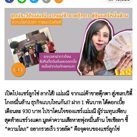
•
Good health & Well-being
•
Green Innovation & SD
•
Management & HR
•
MGR Live
•
Infographic
•
การเมือง
•
ท่องเที่ยว
•
กีฬา
•
ต่างประเทศ
•
Special Scoop
เปิดโปงแชร์ลูกโซ่ ลากไส้! แม่มณี จากแม่ค้าขายตุ๊กตา สู่เซเลบริตี้
•
เศรษฐกิจ-ธุรกิจ
โกงหมื่นล้าน ธุรกิจแบบไหนกัน!? ฝาก 1 พันบาท ได้ดอกเบี้ย
•
จีน
เดือนละ 930 บาท โปรฯโดนใจของแชร์แม่มณี ผู้ร่วมทุนเพียบ
•
ชุมชน-คุณภาพชีวิต
สุดท้ายแชร์วงแตก มูลค่าความเสียหายพุ่งหมื่นล้าน โซเชียลฯ ชี้
•
อาชญากรรม
“ความโลภ” อยากรวยเร็ว รวยลัด” คือจุดจบของแชร์ลูกโซ่
•
Motoring