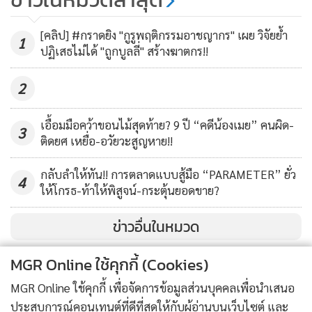
กลุ่มเงินออม "แม่มณี"
21,030
[คลิป] #กราดยิง "กูรูพฤติกรรมอาชญากร" เผย วิจัยย้ำ
1
ปฏิเสธไม่ได้ "ถูกบูลลี่" สร้างฆาตกร!!
เช่น ถ้าฝากเงินกับแม่มณี 1,000 บาท ครบ 1 เดือนจะได้ผล
2
ตอบแทนบวกเงินต้น เป็นจำนวน 1,930 บาท ดอกเบี้ยเว่อร์วัง
ขนาดนี้ทำให้มีคนสนใจร่วมออมเงินเป็นจำนวนมาก โดยอ้างว่าที่
เอื้อมมือคว้าขอนไม้สุดท้าย? 9 ปี “คดีน้องเมย” คนผิด-
3
ผลตอบแทนดี เพราะตนนำเงินไปลงทุนทำธุรกิจเครื่องสำอาง
ติดยศ เหยื่อ-อวัยวะสูญหาย!!
และสร้างภาพยนตร์ โดยร่วมกับนายทุนอีก 6 คน
กลับลำให้ทัน!! การตลาดแบบสู้มือ “PARAMETER” ยั่ว
4
ให้โกรธ-ท้าให้พิสูจน์-กระตุ้นยอดขาย?
ในเฟซบุ๊กของแม่มณี มักแอบอ้างว่า เป็นผู้จัดละครช่องดัง 3 ช่อง
เป็นผู้จัดภาพยนตร์ 1 เรื่อง เป็นผู้จัดรายการโทรทัศน์ช่องดังอีก 1
ข่าวอื่นในหมวด
ช่อง เป็นเจ้าของแบรนด์เครื่องสำอาง เรียกได้ว่าโปรไฟล์ในเฟ
ซบุ๊ก น่าเชื่อถือมาก ราวกับเป็นเซเลบริตี้ รู้จักดาราคนดัง
MGR Online ใช้คุกกี้ (Cookies)
มากมาย ทำให้มีคนหลงเชื่อร่วมฝากเงินมากขึ้น
MGR Online ใช้คุกกี้ เพื่อจัดการข้อมูลส่วนบุคคลเพื่อนำเสนอ
ประสบการณ์คอนเทนต์ที่ดีที่สุดให้กับผู้อ่านบนเว็บไซต์ และ