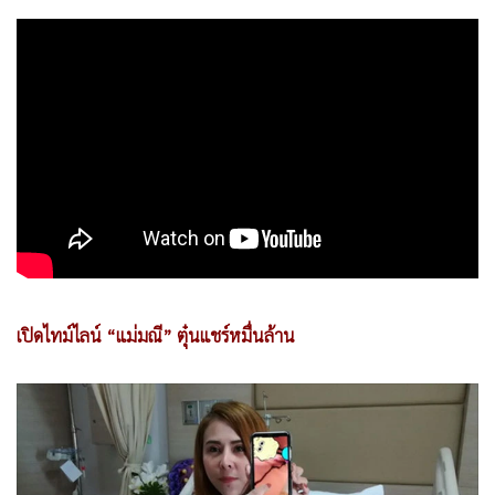
•
เกม
•
วิทยาศาสตร์
•
SMEs
•
หุ้น
•
อินโดจีน
•
กองทุนรวม
•
Celeb Online
•
Factcheck
•
ญี่ปุ่น
•
News1
เปิดไทม์ไลน์ “แม่มณี” ตุ๋นแชร์หมื่นล้าน
•
Gotomanager