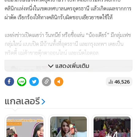
คลินิกแห่งหนึ่งในเขตเทศบาลนครอุดรธานี แล้วเกิดแผลจากการ
ผ่าตัด เรียกร้องให้ทางคลินิกรับผิดชอบเยียวยาชดใช้ให้
แหล่งข่าวเปิดเผยว่า วันทนีย์ หรือชื่อเล่น “น้องเดียร์” มีกลุ่มเฟช
กลุ่มไลน์ แบบปิด มีบ้านทั้งที่อุดรธานี และกรุงเทพฯ เคยเป็น
พริตตี้ แม่ค้าขายตุ๊กตาออนไลน์ และเน็ตไอดอล
แสดงเพิ่มเติม
46,526
แกลเลอรี
+4