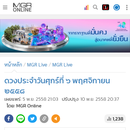
•
หน้าหลัก
•
ทันเหตุการณ์
•
ภาคใต้
•
ภูมิภาค
•
Online Section
หน้าหลัก
MGR Live
MGR Live
•
บันเทิง
•
ผู้จัดการรายวัน
ดวงประจำวันศุกร์ที่ ๖ พฤศจิกายน
•
คอลัมนิสต์
๒๕๕๘
•
ละคร
เผยแพร่:
5 พ.ย. 2558 21:03
ปรับปรุง:
10 พ.ย. 2558 20:37
•
CbizReview
โดย: MGR Online
•
Cyber BIZ
1,238
•
ผู้จัดกวน