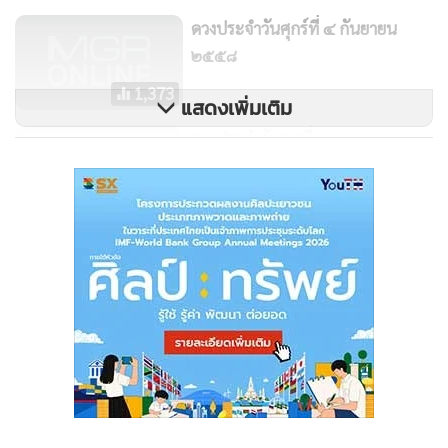
สามารถชาร์ตแบต หรือไปนั่งคิดอะไรได้ตลอดวันมีแต่เรื่องเฮงๆ
ดวงประจำวันศุกร์ที่ ๔ กันยายน
แน่นอน
๒๕๕๘
วันนี้ใครอยากง้อแฟน กระเป๋าสตางค์สักใบ หรือของใช้ในชีวิต
1,373
แสดงเพิ่มเติม
ประจำวันที่ราคาไม่มาก เป็นตัวเลือกที่ดีและเหมาะสม ใครขอ
แฟนแต่งงานอาจได้คำตอบให้รอคอย แต่ไม่นานเกินไป เตรียมใจ
ดวงประจำวันพุธที่ ๑ กรกฎาคม
๒๕๕๘
ไว้ได้เลย
1,306
คนเกิดวันศุกร์
คุณจะได้ยิน ได้เข้าไปสัมผัสเรื่องที่ไม่เคยรู้ ไม่เคยสนใจ การ
ทำงานของคนต่างชาติต่างภาษาในองค์กร หรือการติดต่อ
ภายนอกจะมีปัญหาเล็กน้อยพอแก้ไขได้ เสื้อผ้าเก่า ของเก่าใน
บ้านควรรีบโละทิ้งก่อนจะรบกวนดวงปัญหาสุขภาพ งดการให้ยืม
ของมีค่าโดยเฉพาะเครื่องประดับและยานพาหนะ
ความรักที่เป็นลายลักษณ์อักษร อาจทำให้คุณมีน้ำตา บางคนจะ
มีปัญหาเรื่องความรัก หรือเอกสารที่แสดงสิทธิต่างๆ คนโสดจะตัว