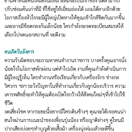
ยานพาหนะคันใหม่ยังไม่เหมาะสมจะเป็นเจ้าของ แต่สามารถ
ปรับซ่อมคันเก่าที่มี ที่ใช้อยู่ให้เอี่ยมอ่องได้ แถมได้ลาภอีกด้วย
โอกาสเรื่องหัวใจจะมีผู้ใหญ่เปิดทางให้คุณเข้าใกล้ชิดกันมากขึ้น
และอาจมีข้อตกลงกันเล็กน้อย ใครกำลังจะจดทะเบียนสมรสให้
เลือกไปจดนอกสถานที่ จะดีงาม
คนเกิดวันอังคาร
ความรับผิดชอบจะถามหาคนทำงานราชการ บางครั้งคุณอาจนั่ง
น้อยใจในโอกาสพักผ่อน แต่ทำไปเถิด งานที่คุณกำลังดำเนินการ
มีผู้ใหญ่รู้เห็น ใครทำงานหรือเรียนเกี่ยวกับเครื่องจักร ช่างกล
วิศวกร ฯลฯ ระวังปัญหาในที่ทำงานเกี่ยวกับลูกน้องบริวาร ความ
เคารพสิทธิ์จะทำให้คุณต้องเปิดใจกว้างให้สังคมใหม่ๆที่เข้าไปใช้
ชีวืต
งดเสี่ยงโชค หากระยะนี้อยากมีใครเดินข้างๆ คุณจะได้เจอคนน่า
สนใจผ่านการแนะนำของเพื่อนรุ่นน้อง หรือญาติห่างๆ คู่ไหนมี
ปากเสียงบ่อยๆทำบุญด้วยเสื้อผ้า เครื่องนุ่งห่มแล้วจะดีขึ้น