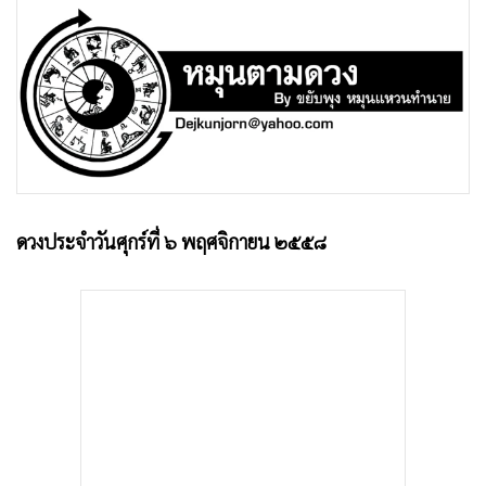
•
Good health & Well-being
•
Green Innovation & SD
•
Management & HR
•
MGR Live
•
Infographic
•
การเมือง
•
ท่องเที่ยว
•
กีฬา
ดวงประจำวันศุกร์ที่ ๖ พฤศจิกายน ๒๕๕๘
•
ต่างประเทศ
•
Special Scoop
•
เศรษฐกิจ-ธุรกิจ
•
จีน
•
ชุมชน-คุณภาพชีวิต
•
อาชญากรรม
•
Motoring