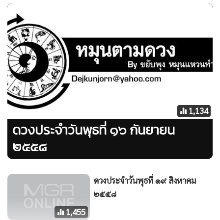
สุขภาพชาววันพุธกลางวันน่าเป็นห่วงในเรื่องการพักและการ
นอน บางคนมีเรื่องน่าคิดที่ทำให้นอนไม่หลับ บางคนยากจะ
ตัดใจจาการติดสัญญา ติดคำพูดกับใครบางคน อย่าหนี แต่ให้
ดำเนินการตามนั้นไป จะดีเอง วันนี้เหมาะสมจะทำธุรกรรมการ
เงิน หรือการให้หยิบให้ยืมต่างๆ ซื้อรองเท้าใหม่ๆให้ตัวเองและ
คนในบ้านจะเกิดมงคล
ความรักวันนี้น่าอิจฉากว่าคนอื่น ออกจะหวานชื่นแบบอินดี้มี
สไตล์ในตนเอง การไปสู่ขอใครวันนี้เหมาะจะเจรจาในบ้าน หรือ
1,134
สถานที่มิดชิด เสริมดวงความรักคนเศร้าใจด้วยการทำบุญอาหาร
ดวงประจำวันพุธที่ ๑๖ กันยายน
ประเภทเส้นก๋วยเตี๋ยว
๒๕๕๘
คนเกิดวันพฤหัสบดี
นักลงทุน เจ้าของกิจการจะได้เวลาเป็นแนวหน้าด้วยตัวเอง คุณ
ดวงประจำวันพุธที่ ๑๙ สิงหาคม
ต้องออกไปเจรจากับนอกหน่วยงาน และห้ามส่งลูกน้องไปเพราะ
๒๕๕๘
มันจะได้ผลน้อยมากๆ ใครอยากติดต่องานคล่องๆวันนี้ใช้ทิศ
1,455
เหนือของบ้านให้เป็นประโยชน์ หรือแม้แต่ในสถานที่ทำงาน คุณ