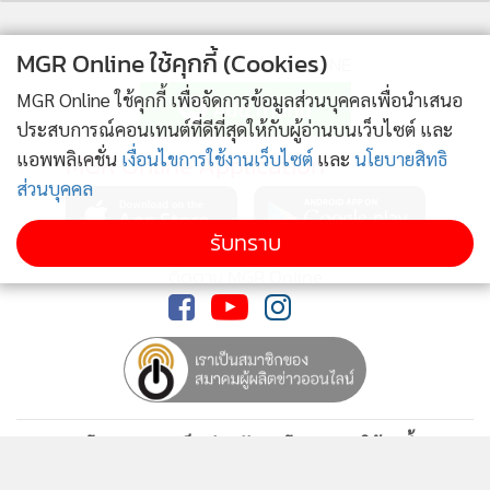
เบาแบบยาวๆจนปลายปี แม้มีคนเข้ามาบ้างแต่เหมือนคุณยังไม
ได้คิดจะฝากใจไว้กับใคร
MGR Online ใช้คุกกี้ (Cookies)
ติดตามข่าวสารผ่านทาง LINE
MGR Online ใช้คุกกี้ เพื่อจัดการข้อมูลส่วนบุคคลเพื่อนำเสนอ
คนเกิดวันเสาร์
ประสบการณ์คอนเทนต์ที่ดีที่สุดให้กับผู้อ่านบนเว็บไซต์ และ
เครื่องดนตรีพื้นเมือง หรือสิ่งที่เป็นคู่ใจ เล่นมานานวันนี้จะเป็น
แอพพลิเคชั่น
เงื่อนไขการใช้งานเว็บไซต์
และ
นโยบายสิทธิ
MGR Online Application
อุปกรณ์ช่วยหากินได้ ใครตกงาน ว่างๆ อาจมีคนชวนไปรับ
ส่วนบุคคล
งานการแสดง ความสามารถส่วนตัวจะเบิกทางและทำให้ได้โค
วต้าสำคัญ วัยเรียนจะได้ที่เรียนใหม่เพราะเหตุนี้มากกว่าสาย
รับทราบ
วิชาการ งานบุญ งานศพ หากได้ข่าวคราวให้ไปร่วมงานพร้อม
ติดตาม MGR Online
ทำบุญเป็นเลขคี่หารลงตัว
ความเลิฟวันนี้งอนกันไป ง้อกันไปแต่พอหอมปากหอมคอ การ
ลงทุนด้วยชื่อภรรยา หรือสามีเป็นเรื่องดีและน่าคิด แม้จะแอบงก
เล็กๆในใจ แต่เชื่อเถอะพวกเขาบริหารเรื่องนี้ได้ดี วันนี้งดขอ
แฟนแต่งงานหรือแจกการ์ด ถ้าต้องเชิญใช้ปากเปล่าเอ่ยชวนจะดี
นโยบายความเป็นส่วนตัว
นโยบายการใช้คุกกี้
ข้อกำหนดและเงื่อนไขการใช้บริการ
ผู้จัดการ Live