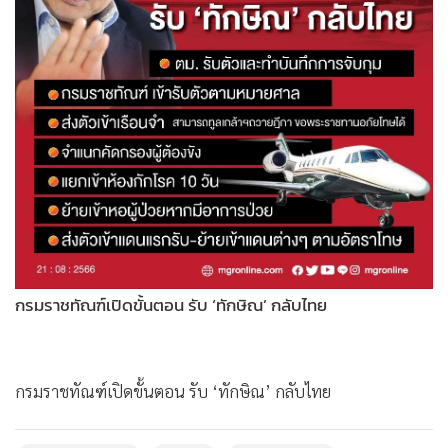
•
Good health & Well-being
•
Green Innovation & SD
•
Management & HR
•
MGR Live
•
Infographic
•
การเมือง
•
ท่องเที่ยว
•
กีฬา
•
ต่างประเทศ
•
Special Scoop
กรมราชทัณฑ์เปิดขั้นตอน รับ ‘ทักษิณ’ กลับไทย
•
เศรษฐกิจ-ธุรกิจ
•
จีน
•
ชุมชน-คุณภาพชีวิต
กรมราชทัณฑ์เปิดขั้นตอน รับ ‘ทักษิณ’ กลับไทย
•
อาชญากรรม
•
Motoring