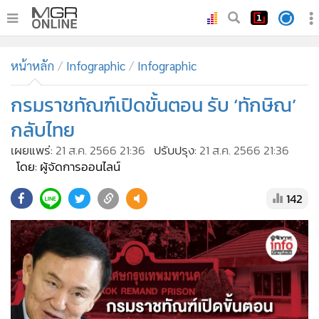
•
หน้าหลัก
หน้าหลัก
Infographic
Infographic
•
ทันเหตุการณ์
•
กรมราชทัณฑ์เปิดขั้นตอน รับ ‘ทักษิณ’
ภาคใต้
•
ภูมิภาค
กลับไทย
•
Online Section
เผยแพร่:
21 ส.ค. 2566 21:36
ปรับปรุง:
21 ส.ค. 2566 21:36
•
บันเทิง
โดย: ผู้จัดการออนไลน์
•
ผู้จัดการรายวัน
142
•
คอลัมนิสต์
•
ละคร
•
CbizReview
•
Cyber BIZ
•
ผู้จัดกวน