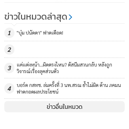
ซ้อน”
ข่าวในหมวดล่าสุด
“วิษณุ” กางขั้นตอนรับ “แม้ว” เข้า
เรือนจำ ลุ้นขอพระราขทานอภัยโทษ
เฉพาะตัว หากไม่ได้ต้องติดคุกรอ 2
1
"บุ๋ม ปนัดดา" ฟาดเดือด!
7,347
ปี
2
แค่แต่งหน้า...ผิดตรงไหน? ตัสนีมสวนกลับ หลังถูก
3
วิจารณ์เรื่องลุคส่วนตัว
บอร์ด กสทช. ล่มครั้งที่ 3 นพ.สรณ ย้ำไม่ผิด ด้าน ภคมน
4
ฟาดกอดผลประโยชน์
ข่าวอื่นในหมวด