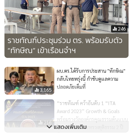
246
ราชทัณฑ์ประชุมร่วม ตร. พร้อมรับตัว
“ทักษิณ” เข้าเรือนจำฯ
ผบ.ตร.ได้รับการประสาน "ทักษิณ"
กลับไทยพรุ่งนี้ กำชับดูแลความ
ปลอดภัยเต็มที่
3,165
“ราชทัณฑ์ คว้าอันดับ 1 “ITA
Award 2023” Growth & Goals
พร้อมรางวัลองค์กรคุณธรรมต้นแบบ
216
แสดงเพิ่มเติม
โดดเด่นของกระทรวงยุติธรรม 2 ปี