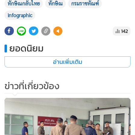
ทักษิณกลับไทย
ทักษิณ
กรมราชทัณฑ์
•
เกม
•
วิทยาศาสตร์
infographic
•
SMEs
142
•
หุ้น
•
อินโดจีน
ยอดนิยม
•
กองทุนรวม
อ่านเพิ่มเติม
•
Celeb Online
•
Factcheck
•
ญี่ปุ่น
ข่าวที่เกี่ยวข้อง
•
News1
•
Gotomanager