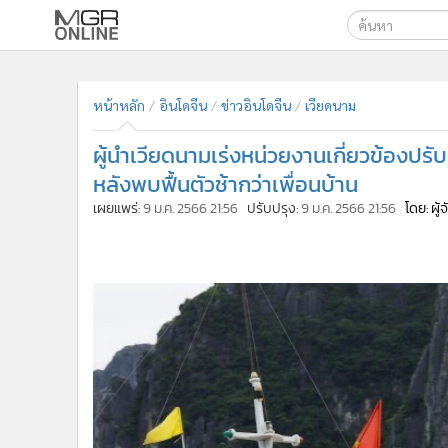
เลือกเครื่องมือท
•
หน้าหลัก
ค้นหา
•
ทันเหตุการณ์
หน้าหลัก
อินโดจีน
ข่าวอินโดจีน
เวียดนาม
Google
•
ภาคใต้
ผู้นำเวียดนามเร่งหน่วยงานเกี่ยวข้องปร
•
ภูมิภาค
MGR Onl
หลังพบฟื้นตัวช้ากว่าเพื่อนบ้าน
•
Online Section
ค้นหาขั
เผยแพร่:
9 ม.ค. 2566 21:56
ปรับปรุง:
9 ม.ค. 2566 21:56
โดย: ผู
•
บันเทิง
•
ผู้จัดการรายวัน
•
คอลัมนิสต์
•
ละคร
•
CbizReview
•
Cyber BIZ
•
ผู้จัดกวน
•
Good health & Well-being
•
Green Innovation & SD