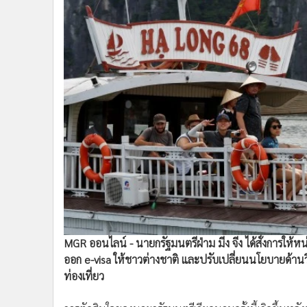
•
Management & HR
•
MGR Live
•
Infographic
•
การเมือง
•
ท่องเที่ยว
•
กีฬา
•
ต่างประเทศ
•
Special Scoop
•
เศรษฐกิจ-ธุรกิจ
•
จีน
•
ชุมชน-คุณภาพชีวิต
•
อาชญากรรม
•
Motoring
•
เกม
•
วิทยาศาสตร์
MGR ออนไลน์ - นายกรัฐมนตรีฝ่าม มีง จีง ได้สั่งการให
ออก e-visa ให้ชาวต่างชาติ และปรับเปลี่ยนนโยบายด้าน
•
SMEs
ท่องเที่ยว
•
หุ้น