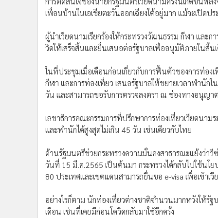
•
อินโดจีน
การตัดสินใจของนายกรัฐมนตรีเวียดนามครั้งนี้เกิดขึ้นห
•
กองทุนรวม
เพื่อนบ้านในเอเชียตะวันออกเฉียงใต้อยู่มาก แม้จะเปิดป
•
Celeb Online
•
Factcheck
•
ญี่ปุ่น
ผู้นำเวียดนามเรียกร้องให้กระทรวงวัฒนธรรม กีฬา และการท
•
News1
วิดให้เสร็จสิ้นและยื่นเสนอต่อรัฐบาลเพื่ออนุมัติภายในสิ้นเ
•
Gotomanager
ในที่ประชุมเมื่อเดือนก่อนเกี่ยวกับการฟื้นตัวของการท่
กีฬา และการท่องเที่ยว เสนอรัฐบาลให้ขยายเวลาพำนักในปร
วัน และสามารถขอรับการตรวจลงตรา ณ ช่องทางอนุญาตข
เลขาธิการคณะกรรมการที่ปรึกษาการท่องเที่ยวเวียดนามระบ
และพำนักได้สูงสุดไม่เกิน 45 วัน เช่นเดียวกับไทย
ด้านรัฐมนตรีช่วยกระทรวงความมั่นคงสาธารณะแย้งว่าวีซ่าไม
วันที่ 15 มี.ค.2565 เป็นต้นมา กระทรวงได้กลับไปใช้นโย
80 ประเทศและเขตแดนสามารถยื่นขอ e-visa เพื่อเข้าเว