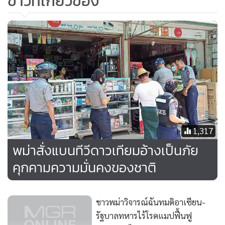
ข่าวที่เกี่ยวข้อง
พล.อ.อาวุโส มิน อ่อง หล่าย
นอกจากนี้ ทางการยังออกหมายจับเจ้าหน้าที่ทางการแพทย์และ
ครู 40 คน ที่ถูกกล่าวหาว่าสนับสนุนส่งเสริมขบวนการอารยะ
ขัดขืน
โพ ตอ เป็นนักสู้ที่มีชื่อเสียงในพม่า และถูกถ่ายภาพระหว่างการ
ชุมนุมประท้วงขณะถือป้ายที่ท้าทาย พล.อ.อาวุโส มิน อ่อง หล่าย
ให้ต่อสู้ในกรงสังเวียน
1,317
พม่าสั่งแบนทีวีดาวเทียมอ้างเป็นภัย
ภาพถ่ายที่ปรากฏบนเมียวดีทีวีเมื่อวันพฤหัสฯ (6) เผยให้เห็นเขา
คุกคามความมั่นคงของชาติ
อยู่บนเปล และขาของเขาเต็มไปด้วยบาดแผลและรอยไหม้
ชาวพม่าวิจารณ์ฉันทมติอาเซียน-
อดีตเพื่อนร่วมงานคนหนึ่งของเขากล่าวกับรอยเตอร์ว่า ระเบิด
รัฐบาลทหารไร้โรดแมปฟื้นฟู
ถูกทิ้งไว้ที่ลานจอดรถของโรงยิมโดยตำรวจที่สวมรอยเป็น