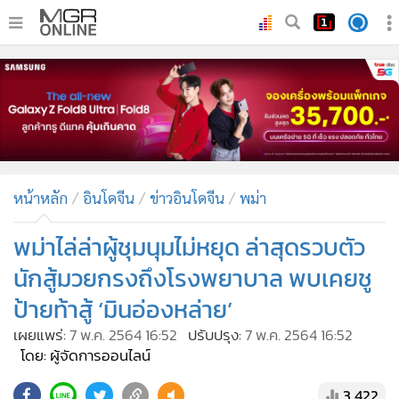
•
หน้าหลัก
•
ทันเหตุการณ์
•
ภาคใต้
•
ภูมิภาค
•
Online Section
หน้าหลัก
อินโดจีน
ข่าวอินโดจีน
พม่า
•
บันเทิง
•
ผู้จัดการรายวัน
พม่าไล่ล่าผู้ชุมนุมไม่หยุด ล่าสุดรวบตัว
•
คอลัมนิสต์
นักสู้มวยกรงถึงโรงพยาบาล พบเคยชู
•
ละคร
ป้ายท้าสู้ ‘มินอ่องหล่าย’
•
CbizReview
เผยแพร่:
7 พ.ค. 2564 16:52
ปรับปรุง:
7 พ.ค. 2564 16:52
•
Cyber BIZ
โดย: ผู้จัดการออนไลน์
•
ผู้จัดกวน
3,422