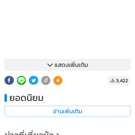
แสดงเพิ่มเติม
3,422
สถานีโทรทัศน์ MRTV ยังรายงานว่า มีเหตุระเบิดเกิดขึ้นที่สถานี
ขนส่งในเมืองมัณฑะเลย์ รวมทั้งที่ธนาคารและบริษัท
ยอดนิยม
โทรคมนาคมที่ทหารเป็นเจ้าของในกรุงเนปีดอ เมื่อวันพุธ (5)
ทำให้ พล.อ.อาวุโส มิน อ่อง หล่าย ผู้นำรัฐบาลทหารเรียกร้องการ
อ่านเพิ่มเติม
ดำเนินการกับผู้กระทำผิด
“พวกเขากำลังทำลายประเทศ” MRTV รายงานอ้างคำกล่าวของ