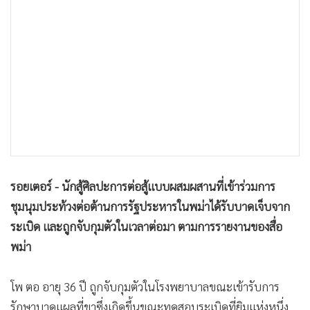
•
เกม
•
วิทยาศาสตร์
•
SMEs
•
หุ้น
•
อินโดจีน
•
กองทุนรวม
•
Celeb Online
•
Factcheck
•
ญี่ปุ่น
รอยเตอร์ - นักสู้ศิลปะการต่อสู้แบบผสมผสานที่เข้าร่วมการ
•
News1
ชุมนุมประท้วงต่อต้านการรัฐประหารในพม่าได้รับบาดเจ็บจาก
ระเบิด และถูกจับกุมตัวในเวลาต่อมา ตามการรายงานของสื่อ
•
Gotomanager
พม่า
โพ ตอ อายุ 36 ปี ถูกจับกุมตัวในโรงพยาบาลขณะเข้ารับการ
รักษาบาดแผลที่ขาซึ่งเกิดขึ้นขณะทดสอบระเบิดที่ยิมแห่งหนึ่ง