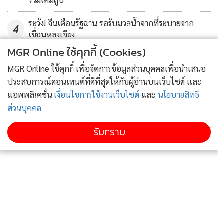
ยอดผู้เสียชีวิตได้เนื่องจากข้อจำกัดต่างๆ ของสื่อ นอกจากนี้ นัก
ข่าวหลายคนยังถูกควบคุมตัวและสื่อหลายแห่งถูกสั่งปิด
ระวัง! จีนเตือนรัฐฉาน รอรับมวลน้ำจากที่ระบายจาก
4
เนื่องจากรัฐบาลทหารมองว่าปลุกปั่นให้เกิดความไม่สงบ
เขื่อนหลงเจียง
MGR Online ใช้คุกกี้ (Cookies)
นอกจากนี้ รัฐบาลทหารยังสั่งห้ามใช้เครื่องรับสัญญาณทีวี
ข่าวอื่นในหมวด
MGR Online ใช้คุกกี้ เพื่อจัดการข้อมูลส่วนบุคคลเพื่อนำเสนอ
ดาวเทียมเพื่อปิดกั้นรายการโทรทัศน์จากภายนอก มาตรการที่
ประสบการณ์คอนเทนต์ที่ดีที่สุดให้กับผู้อ่านบนเว็บไซต์ และ
ประกาศเพิ่มเติมจากการควบคุมบริการอินเทอร์เน็ตที่ดำเนินมา
แอพพลิเคชั่น
เงื่อนไขการใช้งานเว็บไซต์
และ
นโยบายสิทธิ
เป็นเวลาหลายเดือน.
ส่วนบุคคล
รับทราบ