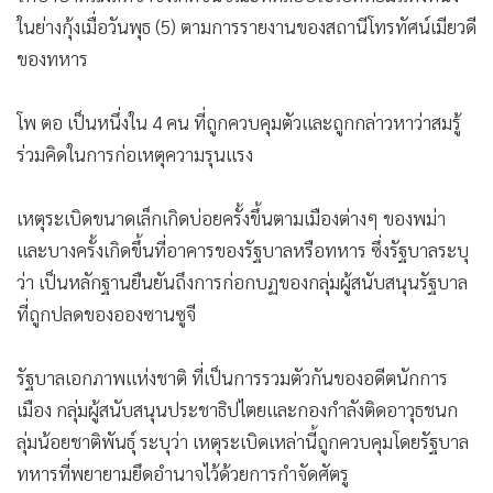
ในย่างกุ้งเมื่อวันพุธ (5) ตามการรายงานของสถานีโทรทัศน์เมียวดี
ของทหาร
โพ ตอ เป็นหนึ่งใน 4 คน ที่ถูกควบคุมตัวและถูกกล่าวหาว่าสมรู้
ร่วมคิดในการก่อเหตุความรุนแรง
เหตุระเบิดขนาดเล็กเกิดบ่อยครั้งขึ้นตามเมืองต่างๆ ของพม่า
และบางครั้งเกิดขึ้นที่อาคารของรัฐบาลหรือทหาร ซึ่งรัฐบาลระบุ
ว่า เป็นหลักฐานยืนยันถึงการก่อกบฏของกลุ่มผู้สนับสนุนรัฐบาล
ที่ถูกปลดของอองซานซูจี
รัฐบาลเอกภาพแห่งชาติ ที่เป็นการรวมตัวกันของอดีตนักการ
เมือง กลุ่มผู้สนับสนุนประชาธิปไตยและกองกำลังติดอาวุธชนก
ลุ่มน้อยชาติพันธุ์ ระบุว่า เหตุระเบิดเหล่านี้ถูกควบคุมโดยรัฐบาล
ทหารที่พยายามยึดอำนาจไว้ด้วยการกำจัดศัตรู