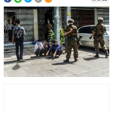
•
Good health & Well-being
•
Green Innovation & SD
•
Management & HR
•
MGR Live
•
Infographic
•
การเมือง
•
ท่องเที่ยว
•
กีฬา
•
ต่างประเทศ
•
Special Scoop
•
เศรษฐกิจ-ธุรกิจ
•
จีน
•
ชุมชน-คุณภาพชีวิต
•
อาชญากรรม
•
Motoring