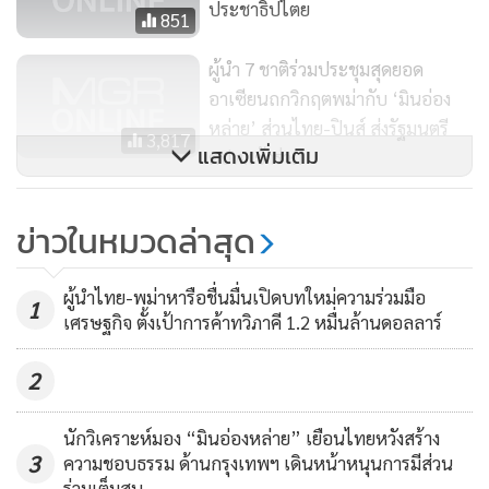
ประชาธิปไตย
พลเรือน
851
ผู้นำ 7 ชาติร่วมประชุมสุดยอด
เหตุการณ์ดังกล่าวเกิดขึ้นหลายวันหลังจากกองทัพรายงานว่ามี 5
อาเซียนถกวิกฤตพม่ากับ ‘มินอ่อง
คน ที่รวมทั้งนักการเมืองจากพรรคของซูจี เสียชีวิตจากเหตุ
หล่าย’ ส่วนไทย-ปินส์ ส่งรัฐมนตรี
3,817
ระเบิดในเมืองพะโค ที่วัสดุสำหรับประกอบระเบิดถูกเก็บกู้ได้
แสดงเพิ่มเติม
ตปท.เข้าร่วม
จากที่เกิดเหตุ
‘มินอ่องหล่าย’ จะเข้าร่วมประชุมซัม
ข่าวในหมวดล่าสุด
มิตหารือวิกฤตพม่า ฮิวแมนไรท์ชี้
ด้านสำนักข่าวอิรวดีและดีวีบีรายงานเมื่อวันพฤหัสฯ ว่า มีผู้
อาเซียนไม่ควรเชิญผู้นำรัฐบาลทหาร
บริหารท้องถิ่นรายหนึ่งถูกสังหารในเมืองมัณฑะเลย์ นับเป็นเจ้า
786
ผู้นำไทย-พม่าหารือชื่นมื่นเปิดบทใหม่ความร่วมมือ
หน้าที่รายที่ 2 ที่ถูกสังหารในสัปดาห์นี้ หลังเจ้าหน้าที่อีกรายหนึ่ง
1
เศรษฐกิจ ตั้งเป้าการค้าทวิภาคี 1.2 หมื่นล้านดอลลาร์
ที่รัฐบาลทหารแต่งตั้งถูกแทงเสียชีวิตในย่างกุ้ง
2
สมาคมช่วยเหลือนักโทษการเมืองระบุว่า มีประชาชนอย่างน้อย
769 คนถูกสังหาร และเกือบ 3,700 คน ถูกควบคุมตัว โดยทหาร
นักวิเคราะห์มอง “มินอ่องหล่าย” เยือนไทยหวังสร้าง
พม่านับตั้งแต่การรัฐประหาร แต่รอยเตอร์ไม่สามารถตรวจสอบ
3
ความชอบธรรม ด้านกรุงเทพฯ เดินหน้าหนุนการมีส่วน
ร่วมเต็มสูบ