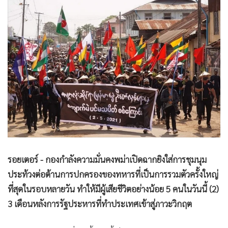
•
Good health & Well-being
•
Green Innovation & SD
•
Management & HR
•
MGR Live
•
Infographic
•
การเมือง
•
ท่องเที่ยว
•
กีฬา
•
ต่างประเทศ
•
Special Scoop
•
เศรษฐกิจ-ธุรกิจ
รอยเตอร์ - กองกำลังความมั่นคงพม่าเปิดฉากยิงใส่การชุมนุม
•
จีน
ประท้วงต่อต้านการปกครองของทหารที่เป็นการรวมตัวครั้งใหญ่
ที่สุดในรอบหลายวัน ทำให้มีผู้เสียชีวิตอย่างน้อย 5 คนในวันนี้ (2)
•
ชุมชน-คุณภาพชีวิต
3 เดือนหลังการรัฐประหารที่ทำประเทศเข้าสู่ภาวะวิกฤต
•
อาชญากรรม
•
Motoring