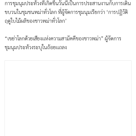
การชุมนุมประท้วงที่เกิดขึ้นวันนี้เป็นการประสานงานกับการเดิน
•
เกม
ขบวนในชุมชนพม่าทั่วโลก ที่ผู้จัดการชุมนุมเรียกว่า ‘การปฏิวัติ
•
วิทยาศาสตร์
ฤดูใบไม้ผลิของชาวพม่าทั่วโลก’
•
SMEs
•
หุ้น
“เขย่าโลกด้วยเสียงแห่งความสามัคคีของชาวพม่า” ผู้จัดการ
•
อินโดจีน
ชุมนุมประท้วงระบุในถ้อยแถลง
•
กองทุนรวม
•
Celeb Online
•
Factcheck
•
ญี่ปุ่น
•
News1
•
Gotomanager