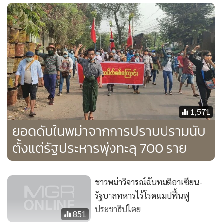
เกิดขึ้นบางส่วนแต่ไม่มีผู้ได้รับบาดเจ็บหรือเสียชีวิต และยังไม่มีผู้
อ้างความรับผิดชอบ
“ผู้ก่อจลาจลบางคนที่ไม่ต้องการเสถียรภาพได้ขว้างปาและวาง
ระเบิดที่ทำขึ้นเองกับสถานที่ราชการและตามถนนสาธารณะ” ผู้
ประกาศข่าวระบุ
สื่อท้องถิ่นได้รายงานว่า เกิดระเบิดขึ้นที่ด้านนอกอาคารตำรวจ
1,571
ในย่างกุ้งในเช้าวันอาทิตย์ ยานพาหนะถูกไฟไหม้เสียหาย แต่ไม่มี
ยอดดับในพม่าจากการปราบปรามนับ
ข้อมูลผู้ได้รับบาดเจ็บหรือเสียชีวิต
ตั้งแต่รัฐประหารพุ่งทะลุ 700 ราย
ในเวลาต่อมา มีรายงานว่ามีเหตุระเบิดเกิดขึ้นในพื้นที่อีกแห่ง
หนึ่งของเมือง ขณะที่เว็บไซต์ข่าวในรัฐชานรายงานว่าเกิดเหตุ
ชาวพม่าวิจารณ์ฉันทมติอาเซียน-
ระเบิดนอกบ้านของนักธุรกิจดัง
รัฐบาลทหารไร้โรดแมปฟื้นฟู
ประชาธิปไตย
851
สมาคมช่วยเหลือนักโทษการเมือง ระบุว่า กองกำลังความมั่นคง