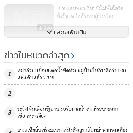
ได้สังหารผู้ชุมนุมประท้วงไปอย่างน้อย 759 คน นับตั้งแต่การ
"ชายแดนพม่า-จีน" ยังไม่พ้นโควิด
รัฐประหาร แต่รอยเตอร์ไม่สามรถยืนยันยอดผู้เสียชีวิตได้.
ทั้งว้าและโกก้างพบผู้ป่วยใหม่
990
แสดงเพิ่มเติม
ทนายเผยรัฐบาลทหารเลื่อนวัน
พิจารณาคดีซูจีออกไปอีกรอบ ส่วน
ข่าวในหมวดล่าสุด
ตำรวจเตะถ่วงคำร้องขอเยี่ยมซูจีไม่
163
คืบ
พม่าอ่วม! เขื่อนแตกน้ำซัดท่วมหมู่บ้านในอิรวดีกว่า 100
1
แห่ง ดับแล้ว 2 ราย
2
ระวัง! จีนเตือนรัฐฉาน รอรับมวลน้ำจากที่ระบายจาก
3
เขื่อนหลงเจียง
มาเลเซียลั่นพร้อมเบรกส่งโรฮิงญากลับพม่าหากพบเสี่ยง