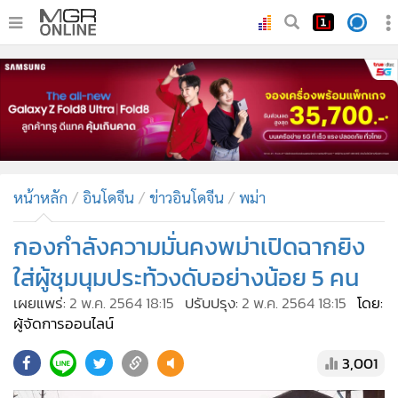
•
หน้าหลัก
•
ทันเหตุการณ์
•
ภาคใต้
•
ภูมิภาค
•
Online Section
หน้าหลัก
อินโดจีน
ข่าวอินโดจีน
พม่า
•
บันเทิง
•
ผู้จัดการรายวัน
กองกำลังความมั่นคงพม่าเปิดฉากยิง
•
คอลัมนิสต์
ใส่ผู้ชุมนุมประท้วงดับอย่างน้อย 5 คน
•
ละคร
เผยแพร่:
2 พ.ค. 2564 18:15
ปรับปรุง:
2 พ.ค. 2564 18:15
โดย:
•
CbizReview
ผู้จัดการออนไลน์
•
Cyber BIZ
3,001
•
ผู้จัดกวน