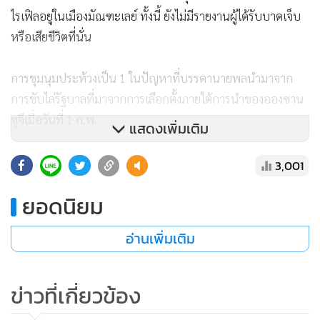
ไรเฟิลอยู่ในเมืองมัณฑะเลย์ ทั้งนี้ ยังไม่มีรายงานผู้ได้รับบาดเจ็บ
หรือเสียชีวิตที่นั่น
การชุมนุมประท้วงเป็น 1 ในปัญหาที่บรรดานายพลนำมาจาก
การขับไล่รัฐบาลที่มาจากการเลือกตั้งภายใต้การนำของอองซาน
ซูจีเมื่อวันที่ 1 ก.พ.
แสดงเพิ่มเติม
สงครามกับกลุ่มติดอาวุธชนกลุ่มน้อยชาติพันธุ์ในพื้นที่ชายแดนที่
3,001
อยู่ห่างไกลทางตอนเหนือและตะวันออกของประเทศทวีความ
ยอดนิยม
รุนแรงขึ้นในช่วง 3 เดือนที่ผ่านมา ประชาชนหลายหมื่นคนกลาย
เป้นผู้พลัดถิ่น ตามการประเมินของสหประชาชาติ
อ่านเพิ่มเติม
ในรายการข่าวภาคค่ำของสถานีโทรทัศน์ของรัฐเมื่อวันเสาร์ (1)
ได้รายงานว่ามีเหตุระเบิดเกิดขึ้นอย่างน้อย 11 ครั้งในช่วง 36
ข่าวที่เกี่ยวข้อง
ชั่วโมงที่ผ่านมา ซึ่งส่วนใหญ่เกิดขึ้นในนครย่างกุ้ง มีความเสียหาย