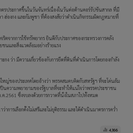
รประกาศขึ้นในวันจันทร์เนื่องในวันต่อต้านคอร์รัปชันสากล ที่มี
ลา ฮ่องกง และกัมพูชา ที่ต้องสงสัยว่าดำเนินกิจกรรมผิดกฎหมายที่
จริตจากการใช้ทรัพยากร ยินดีกับประกาศของกระทรวงการคลัง
ุษยชนและสิ่งแวดล้อมอย่างร้ายแรง
กง ว่า มีความเกี่ยวข้องกับการยึดที่ดินที่ดำเนินการโดยกองกำลัง
ใหญ่ของประเทศโดยอ้างว่า พรรคสมคบคิดกับสหรัฐฯ ที่จะโค่นล้ม
่าเป็นความพยายามของรัฐบาลที่จะทำให้แน่ใจว่าพรรคประชาชน
 ก.ค.2561 ซึ่งจบลงด้วยการกวาดที่นั่งในสภาไปทั้งหมด
่าการเลือกตั้งไม่เสรีและไม่ยุติธรรม และได้ดำเนินมาตรการคว่ำ
4,166