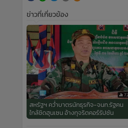
ข่าวที่เกี่ยวข้อง
7
สหรัฐฯ คว่ำบาตรนักธุรกิจ-จนท.รัฐคน
ใกล้ชิดฮุนเซน อ้างทุจริตคอร์รัปชัน