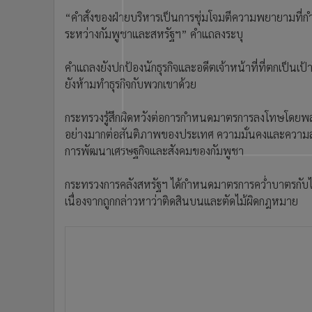
•
อินโดจีน
“คำสั่งของฝ่ายบริหารเป็นการซุ่มโจมตีความพยายามที่กำลั
•
กองทุนรวม
ระหว่างกัมพูชาและสหรัฐฯ” คำแถลงระบุ
•
Celeb Online
คำแถลงยังปกป้องนักธุรกิจและอดีตเจ้าหน้าที่ที่ตกเป็น
•
Factcheck
ยังห้ามทำธุรกิจกับพวกเขาด้วย
•
ญี่ปุ่น
•
News1
กระทรวงรู้สึกผิดหวังต่อการกำหนดมาตรการลงโทษโดยพลการ
•
Gotomanager
อย่างมากต่อสันติภาพของประเทศ ความมั่นคงและความส
การพัฒนาเศรษฐกิจและสังคมของกัมพูชา
กระทรวงการคลังสหรัฐฯ ได้กำหนดมาตรการคว่ำบาตรกับไตร
เนื่องจากถูกกล่าวหาว่าติดสินบนและตัดไม้ผิดกฎหมาย