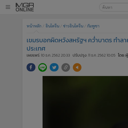
เลือกเครื่องมือท
•
หน้าหลัก
หน้าหลัก
อินโดจีน
ข่าวอินโดจีน
กัมพูชา
ค้นหา
•
ทันเหตุการณ์
Google
•
ภาคใต้
เขมรบอกผิดหวังสหรัฐฯ คว่ำบาตร ทำลาย
•
ภูมิภาค
MGR Onl
ประเทศ
•
Online Section
เผยแพร่:
10 ธ.ค. 2562 20:33
ปรับปรุง:
11 ธ.ค. 2562 10:05
โดย: ผ
ค้นหาขั
•
บันเทิง
•
ผู้จัดการรายวัน
•
คอลัมนิสต์
•
ละคร
•
CbizReview
•
Cyber BIZ
•
ผู้จัดกวน
•
Good health & Well-being
•
Green Innovation & SD