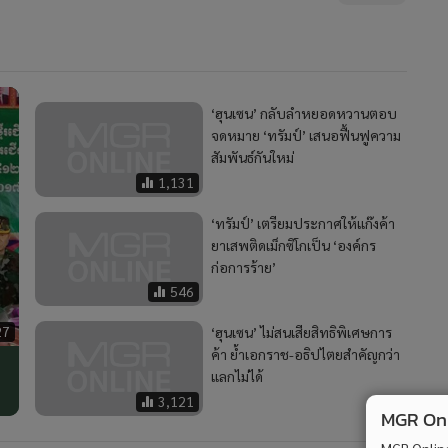
‘ฮุนเซน’ กลับลำหยอดหวานตอบ
จดหมาย ‘ทรัมป์’ เสนอฟื้นฟูความ
สัมพันธ์กันใหม่
1,131
‘ทรัมป์’ เตรียมประกาศให้แก๊งค้า
ยาเสพติดเม็กซิโกเป็น ‘องค์กร
ก่อการร้าย’
546
27
‘ฮุนเซน’ ไม่สนเสียสิทธิพิเศษการ
ค้า ย้ำเอกราช-อธิปไตยสำคัญกว่า
แลกไม่ได้
3,121
MGR Onli