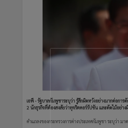
•
Management & HR
•
MGR Live
•
Infographic
•
การเมือง
•
ท่องเที่ยว
•
กีฬา
•
ต่างประเทศ
•
Special Scoop
•
เศรษฐกิจ-ธุรกิจ
•
จีน
•
ชุมชน-คุณภาพชีวิต
•
อาชญากรรม
•
Motoring
เอพี - รัฐบาลกัมพูชาระบุว่า รู้สึกผิดหวังอย่างมากต่อ
•
เกม
2 นักธุรกิจที่ต้องสงสัยว่าทุจริตคอร์รัปชัน และตัดไม้อย่
•
วิทยาศาสตร์
•
SMEs
คำแถลงของกระทรวงการต่างประเทศกัมพูชา ระบุว่า มาต
•
หุ้น