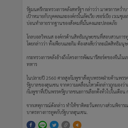
รัฐมนตรีกระทรวงการคลังสหรัฐฯ กล่าวว่า มาตรการคว่ำบาต
เป้าหมายกับบุคคลและองค์กรในลัตเวีย เซอร์เบีย เวเนซุเอ
บ่อนทำลายรากฐานของสังคมที่มั่นคงและปลอดภัย
โกลบอลวิทเนส องค์กรด้านสิทธิมนุษยชนที่สอบสวนการทุ
โดยกล่าวว่า ทั้งเพียบและกิม ต้องสงสัยว่าละเมิดสิทธิมน
กระทรวงการคลังอ้างถึงโครงการพัฒนารีสอร์ตของจีนในเกาะ
ทหาร
ในปลายปี 2560 ศาลสูงกัมพูชาสั่งยุบพรรคฝ่ายค้านพรรค
รัฐบาลของฮุนเซน จากความเคลื่อนไหวดังกล่าวถูกมองว
กัมพูชาที่เป็นพรรครัฐบาลชนะการเลือกตั้งทั่วไปในเดือน
จากเหตุการณ์ดังกล่าว ทำให้ชาติตะวันตกบางส่วนพิจารณาว
บาตรทางการทูตกับรัฐบาลฮุนเซน.