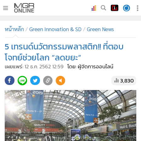
•
หน้าหลัก
หน้าหลัก
Green Innovation & SD
Green News
•
ทันเหตุการณ์
•
5 เทรนด์นวัตกรรมพลาสติก!! ที่ตอบ
ภาคใต้
•
ภูมิภาค
โจทย์ช่วยโลก “ลดขยะ”
•
Online Section
เผยแพร่:
12 ธ.ค. 2562 12:59
โดย: ผู้จัดการออนไลน์
•
บันเทิง
3,830
•
ผู้จัดการรายวัน
•
คอลัมนิสต์
•
ละคร
•
CbizReview
•
Cyber BIZ
•
ผู้จัดกวน