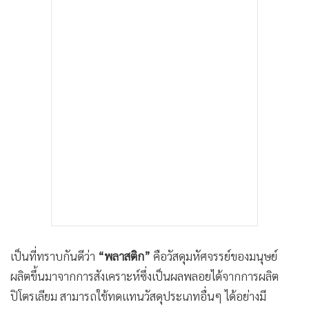
•
เกม
•
วิทยาศาสตร์
•
SMEs
•
หุ้น
•
อินโดจีน
•
กองทุนรวม
•
Celeb Online
•
Factcheck
•
ญี่ปุ่น
•
News1
•
Gotomanager
เป็นที่ทราบกันดีว่า
“พลาสติก”
คือวัสดุมหัศจรรย์ของมนุษย์
ผลิตขึ้นมาจากการสังเคราะห์ซึ่งเป็นผลพลอยได้จากการผลิต
ปิโตรเลียม สามารถใช้ทดแทนวัสดุประเภทอื่นๆ ได้อย่างมี