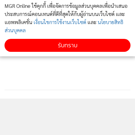
MGR Online ใช้คุกกี้ เพื่อจัดการข้อมูลส่วนบุคคลเพื่อนำเสนอ
ประสบการณ์คอนเทนต์ที่ดีที่สุดให้กับผู้อ่านบนเว็บไซต์ และ
แอพพลิเคชั่น
เงื่อนไขการใช้งานเว็บไซต์
และ
นโยบายสิทธิ
ส่วนบุคคล
รับทราบ
โดยพื้นฐานแล้วพลาสติกนับเป็นวัสดุที่
1. รีไซเคิลได้ง่ายขึ้น
สามารถรีไซเคิลได้ 100% หากมีการจัดเก็บหลังการใช้งานที่ถูก
ต้อง ก็จะไม่เป็นขยะรั่วไหลออกสู่สิ่งแวดล้อม แต่ที่ผ่านมาวงการ
พลาสติกมีการพัฒนาบรรจุภัณฑ์พลาสติกเพื่อให้ตอบโจทย์ความ
ต้องการและการใช้งาน โดยประกอบหรือผสมกับวัสดุชนิดอื่นที่
ไม่ใช่พลาสติก ทำให้บรรจุภัณฑ์นั้นไม่สามารถรีไซเคิลได้ อาทิ
บรรจุภัณฑ์ประเภทชั้นฟิล์มหลายชั้น ซึ่งมีการใช้ชั้นฟิล์มประเภท
ติดตามข่าวสารผ่านทาง LINE
อลูมิเนียม
ในงาน K2019 จึงมีผู้ประกอบการหลายเจ้าไม่ว่าจะเป็น Sabic,