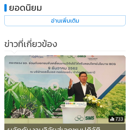
ยอดนิยม
อ่านเพิ่มเติม
Sabic Mechanical Recycled Polymers
กระบวนการสร้างพลาสติกรีไซเคิลด้วยวิธี
Pyrolysis โดยนำขยะพลาสติกที่มีมูลค่าต่ำหรือ
ข่าวที่เกี่ยวข้อง
รีไซเคิลไม่ได้มาใช้เป็นวัตถุดิบ
733