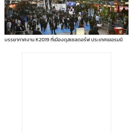
•
Good health & Well-being
•
Green Innovation & SD
•
Management & HR
•
MGR Live
•
Infographic
บรรยากาศงาน K2019 ที่เมืองดุสเซลดอร์ฟ ประเทศเยอรมนี
•
การเมือง
•
ท่องเที่ยว
•
กีฬา
•
ต่างประเทศ
•
Special Scoop
•
เศรษฐกิจ-ธุรกิจ
•
จีน
•
ชุมชน-คุณภาพชีวิต
•
อาชญากรรม
•
Motoring