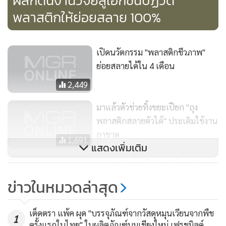
ผลักดันงานวิจัยสู่เอกชนปฏิวัติ
พลาสติกให้ย่อยสลาย 100%
Mono materials Cierra นำขยะพลาสติกมาหมุนเวียนเพื่อใช้
ประโยชน์เป็นวัตถุดิบต่อ
เปิดนวัตกรรม "พลาสติกชีวภาพ"
เมื่อเร็วๆ นี้ ผู้ประกอบการในอุตสาหกรรมพลาสติกชั้นนำจากทั่ว
ย่อยสลายได้ใน 4 เดือน
โลกซึ่งมองเห็นและตระหนักถึงปัญหาดังกล่าวได้รวมตัวกันเพื่อ
2,449
นำเสนอเทคโนโลยีและนวัตกรรมที่ทันสมัย ในงานจัดแสดง
นวัตกรรมและสินค้าพลาสติกและยางที่ใหญ่ที่สุดในโลก
มาแล้วตัวช่วยทิ้งขยะเปียก "ถุง
“K2019” ที่เมืองดุสเซลดอร์ฟ ประเทศเยอรมนี เป็นงานใหญ่ที่
พลาสติกสลายตัวได้" ประเดิมใช้งาน
ผู้คนในแวดวงพลาสติกสนใจมากจนถือว่า เป็นตัวชี้วัดกำหนดเท
กาชาด
1,691
แสดงเพิ่มเติม
รนด์ในอุตสาหกรรมพลาสติกในอนาคตก็ว่าได้
IonFresh ต้นคริสต์มาสรักษ์โลก
งาน “K2019” ในปีนี้ มีผู้เข้าร่วมจัดแสดงนวัตกรรมถึง 3,300
กรองฝุ่น PM 2.5 กลางกรุง
รายจากทั่วโลก รวมถึง “เอสซีจี” หนึ่งในผู้นำธุรกิจปิโตรเคมีของ
ข่าวในหมวดล่าสุด
ไทยและภูมิภาคเอเชียตะวันออกเฉียงใต้ โดยที่คอนเซ็ปต์ของงาน
711
รวมถึงนวัตกรรมแต่ละองค์กรร่วมนำเสนอต่างมุ่งไปที่ “พลาสติก
เต็ดตรา แพ้ค ผุด "บรรจุภัณฑ์จากวัสดุหมุนเวียนจากพืช
1
เพื่อความยั่งยืน” และ “เศรษฐกิจหมุนเวียน” โดยมีเป้าหมาย
ครั้งแรกในไทย" ในผลิตภัณฑ์นมเชียงใหม่ เฟรชมิลค์