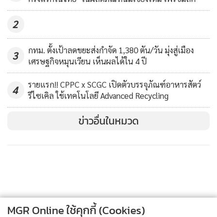
เดียวกัน คือ การพัฒนาพลาสติกในอนาคตที่ต้องยั่งยืนและมี
2
ประสิทธิภาพทั้งด้านการใช้พลังงานและการใช้ทรัพยากร โดย
ปรับเปลี่ยนตั้งแต่แนวคิดการออกแบบตั้งแต่ต้นทาง วิธีการผลิต
กทม. ตั้งเป้าลดขยะส่งกำจัด 1,380 ตัน/วัน มุ่งสู่เมือง
ใหม่ ๆ การรณรงค์ให้ผู้บริโภคเกิดการใช้ซ้ำ รวมถึงการจัดการ
3
เศรษฐกิจหมุนเวียน เห็นผลได้ใน 4 ปี
หลังการใช้ และการรีไซเคิลตามหลักเศรษฐกิจหมุนเวียน
สำหรับ 5 ไฮไลต์นวัตกรรมพลาสติกเพื่อความยั่งยืน ที่ผู้ประกอบ
รายแรก!! CPPC x SCGC เปิดตัวบรรจุภัณฑ์อาหารสัตว์
4
การชั้นนำได้คิดค้นขึ้นเพื่อตอบโจทย์ทิศทางการบริโภคใน
รีไซเคิล ใช้เทคโนโลยี Advanced Recycling
ปัจจุบันและนำเสนอในเวทีนี้ ได้แก่
ข่าวอื่นในหมวด
MGR Online ใช้คุกกี้ (Cookies)