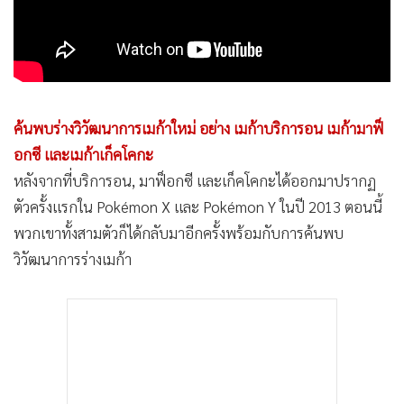
•
เกม
•
วิทยาศาสตร์
•
SMEs
•
หุ้น
•
อินโดจีน
ค้นพบร่างวิวัฒนาการเมก้าใหม่ อย่าง เมก้าบริการอน เมก้ามาฟ็
อกซี และเมก้าเก็คโคกะ
•
กองทุนรวม
หลังจากที่บริการอน, มาฟ็อกซี และเก็คโคกะได้ออกมาปรากฏ
•
Celeb Online
ตัวครั้งแรกใน Pokémon X และ Pokémon Y ในปี 2013 ตอนนี้
•
Factcheck
พวกเขาทั้งสามตัวก็ได้กลับมาอีกครั้งพร้อมกับการค้นพบ
•
ญี่ปุ่น
วิวัฒนาการร่างเมก้า
•
News1
•
Gotomanager