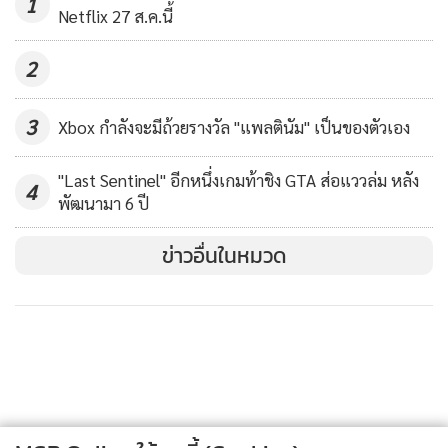
1
ไหม้อย่างรุนแรง
Netflix 27 ส.ค.นี้
2
■ร่างวิวัฒนาการเมก้าของโปเกมอนนินจา เก็คโคกะ "เมก้าเก็คโค
กะ"
3
Xbox กำลังจะมีถ้วยรางวัล "แพลตินัม" เป็นของตัวเอง
"Last Sentinel" อีกหนึ่งเกมท้าชิง GTA ส่อแววล่ม หลัง
4
พัฒนามา 6 ปี
ข่าวอื่นในหมวด