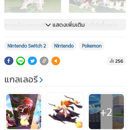
แสดงเพิ่มเติม
ความแข็งแรงของเปลือกนอกและพลังป้องกันที่เพิ่มขึ้นอย่าง
มหาศาล
พลังงานจากวิวัฒนาการเมก้าไหลเข้าสู่เปลือกนอกและส่วนต่าง
Nintendo Switch 2
Nintendo
Pokemon
ๆ ของร่างกาย ทำให้พลังป้องกันโดยรวมของเมก้าบริการอนเพิ่ม
ขึ้นอย่างมหาศาล นอกจากนี้ ขนตามร่างกายที่ยาวขึ้นบางส่วนยัง
256
ทำหน้าที่เหมือนผ้าคลุม ช่วยดูดซับแรงกระแทก ทำให้มันมั่นใจ
ได้ว่าจะสามารถต้านทานการโจมตีได้ทุกรูปแบบ พร้อมจิตใจ
แกลเลอรี
มั่นคงแน่วแน่ ไม่เคยตื่นตระหนกใด ๆ
ชิ้นส่วนเกราะที่ไหล่ทั้งสองข้างกลายเป็นอาวุธทรงอานุภาพที่มี
+2
พลังทำลายล้างสูง
เมื่อถอดชิ้นส่วนเกราะตรงไหล่ที่มีความแข็งแรงสูงออก หนามบน
ตัวจะยืดออกมาและกลายเป็นอาวุธคล้ายขวานที่มีด้ามยาว โดยที่