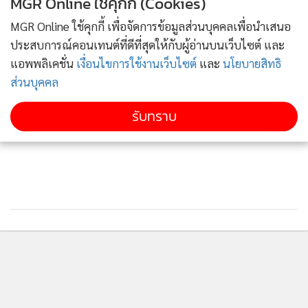
MGR Online ใช้คุกกี้ (Cookies)
MGR Online ใช้คุกกี้ เพื่อจัดการข้อมูลส่วนบุคคลเพื่อนำเสนอ
ประสบการณ์คอนเทนต์ที่ดีที่สุดให้กับผู้อ่านบนเว็บไซต์ และ
ระหว่างที่คู่ต่อสู้เสียสมาธิไปกับร่างที่เกาะอยู่ที่ดาวกระจายน้ำ
แอพพลิเคชั่น
เงื่อนไขการใช้งานเว็บไซต์
และ
นโยบายสิทธิ
ยักษ์ ก็เปิดฉากโจมตีด้วยความเร็วในการตอบสนองที่น่าเหลือเชื่อ
ส่วนบุคคล
รับทราบ
แม้จะเป็นโปเกมอนนินจาแต่ก็ไม่หลบซ่อน ใช้ความเร็วในการ
ตอบสนองที่พัฒนาขึ้นอย่างไม่ธรรมดาให้เป็นประโยชน์
การปลดปล่อยพลังงานจากวิวัฒนาการเมก้าทำให้ความเร็วใน
ติดตามข่าวสารผ่านทาง LINE
การ ตอบสนองพัฒนาขึ้นอย่างชัดเจน จงใจแสดงตัวให้อีกฝ่าย
เห็น ทำให้อีก ฝ่ายจำเป็นต้องโจมตี และเมื่อตรวจจับสัญญาณ