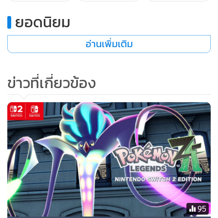
ส่วนเกราะตรงปลายมีน้ำหนักมากเสียจนแม้พละกำลังอัน
ยอดนิยม
มหาศาลของเมก้าบริการอนก็ยากที่จะกวัดแกว่งด้วยมือเดียวได้
แต่เมื่อ ใช้แขน 2 ข้างควบคุมอย่างมั่นคง ก็สามารถโจมตีได้อย่าง
อ่านเพิ่มเติม
แม่นยำเหนือกว่าใคร และสามารถเล่นงานอีกฝ่ายให้ราบคาบได้
ข่าวที่เกี่ยวข้อง
■ร่างวิวัฒนาการเมก้าของโปเกมอนจิ้งจอก มาฟ็อกซี "เมก้ามาฟ็
อกซี"
รูปแบบการต่อสู้เปลี่ยนไปแบบมีชั้นเชิงด้วยการใช้พลังจิตทำให้
อีกฝ่ายสับสนไปพร้อมกับสร้างแดเมจอย่างแม่นยำ
95
ใช้พลังจิตควบคุมกิ่งไม้ได้อย่างอิสระและทำให้อีกฝ่ายสับสนใน