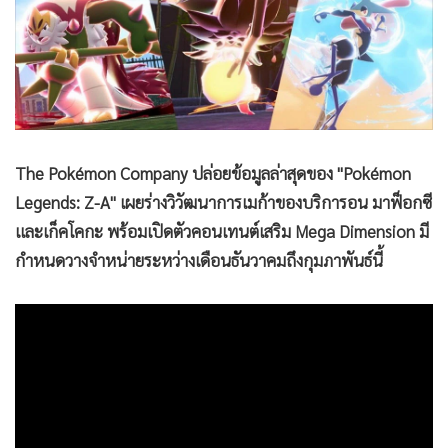
•
Good health & Well-being
•
Green Innovation & SD
•
Management & HR
•
MGR Live
•
Infographic
•
การเมือง
The Pokémon Company ปล่อยข้อมูลล่าสุดของ "Pokémon
•
ท่องเที่ยว
Legends: Z-A" เผยร่างวิวัฒนาการเมก้าของบริการอน มาฟ็อกซี
•
กีฬา
และเก็คโคกะ พร้อมเปิดตัวคอนเทนต์เสริม Mega Dimension มี
•
ต่างประเทศ
กำหนดวางจำหน่ายระหว่างเดือนธันวาคมถึงกุมภาพันธ์นี้
•
Special Scoop
•
เศรษฐกิจ-ธุรกิจ
•
จีน
•
ชุมชน-คุณภาพชีวิต
•
อาชญากรรม
•
Motoring