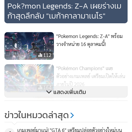
Pok?mon Legends: Z-A เผยร่างเม
การต่อสู้
ก้าสุดลึกลับ "เมก้าคาลามาเนโร"
ความสามารถพลังจิตของเมก้ามาฟ็อกซีเพิ่มสูงขึ้น สามารถ
ควบคุมกิ่งไม้ 2 กิ่งที่ลอยอยู่ให้เคลื่อนไหวราวกับมีชีวิต ทำให้คู่
ต่อสู้ที่มองอยู่สับสนยิ่งขึ้น ขณะเดียวกัน เมก้ามาฟ็อกซียังคงขี่กิ่ง
"Pokemon Legends: Z-A" พร้อม
ไม้ขนาดใหญ่ที่ติดไฟลอยอยู่เหนือพื้น สร้างความฉงนให้คู่ต่อสู้
วางจำหน่าย 16 ตุลาคมนี้!
มากขึ้น แต่ตัวมันกลับสงบนิ่งเยือกเย็น พร้อมโจมตีสร้างความเสีย
112
หายอย่างแม่นยำ
"Pokémon Champions" เผย
หลังจากทำให้อีกฝ่ายสับสนด้วยการโจมตีสุดพิศวงแสนซับซ้อน ก็
ตัวอย่างเกมเพลย์ เตรียมเปิดให้เล่น
เผาอีกฝ่ายให้วอดวายด้วยเปลวไฟอันร้อนแรง
ภายในปี 2026
164
แสดงเพิ่มเติม
เมก้ามาฟ็อกซีบุกโจมตีโดยประสานกับกิ่งไม้ทั้ง 2 กิ่งที่ติดไฟและ
"Pokemon TCG Pocket" ยอมรับ
ลอยอยู่ได้อย่างเชี่ยวชาญ นอกจากนี้ยังสามารถควบคุมเปลวไฟ
ความผิดพลาดใช้ภาพแฟนอาร์ตใน
จำนวนมากให้เคลื่อนไหวอย่างอิสระ ทำให้คู่ต่อสู้สับสนยิ่งขึ้น
ข่าวในหมวดล่าสุด
การ์ดชุดใหม่
และเมื่อผสมผสานกับเปลวไฟที่พ่นออกมาจากปาก จะกลายเป็น
95
ลูกบอลเพลิงขนาดยักษ์ที่โอบล้อมและเผาทำลายคู่ต่อสู้ให้มอด
เกมเพลย์มาแน่! "GTA 6" เตรียมปล่อยตัวอย่างใหม่บน