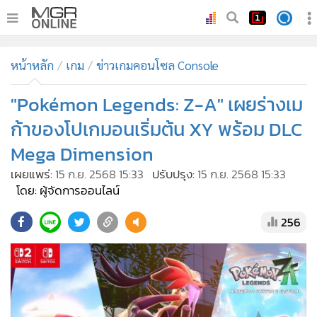
•
หน้าหลัก
หน้าหลัก
เกม
ข่าวเกมคอนโซล Console
•
ทันเหตุการณ์
•
"Pokémon Legends: Z-A" เผยร่างเม
ภาคใต้
•
ภูมิภาค
ก้าของโปเกมอนเริ่มต้น XY พร้อม DLC
•
Online Section
Mega Dimension
•
บันเทิง
เผยแพร่:
15 ก.ย. 2568 15:33
ปรับปรุง:
15 ก.ย. 2568 15:33
•
ผู้จัดการรายวัน
โดย: ผู้จัดการออนไลน์
•
คอลัมนิสต์
256
•
ละคร
•
CbizReview
•
Cyber BIZ
•
ผู้จัดกวน