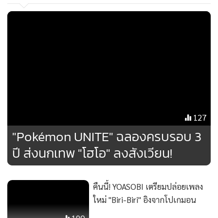
・ทาบทามทดลอง
ทาบทามโปเกมอนแบบจำกัดเวลา เพื่อ
ทดสอบว่าโปเกมอนตัวนั้นเหมาะกับกลยุทธ์ของคุณหรือไม่
พร้อมเปิดโอกาสให้ร่วมประลองฝีมือได้ทันที
*สามารถทาบทามทดลองได้วันละ 1 ครั้ง โดยไม่ต้องใช้ VP
・ทาบทามประจำ
ทาบทามโปเกมอนแบบไม่จำกัดเวลาโดยใช้
VP หากเจอโปเกมอนที่ชอบและเหมาะสมกับสไตล์การเล่น ก็
สามารถทาบทามประจำให้มาเป็นเพื่อนร่วมทีมได้เลย
MGR Online ใช้คุกกี้ (Cook
127
MGR Online ใช้คุกกี้ เพื่อจัดการข้อม
"Pokémon UNITE" ฉลองครบรอบ 3
ประสบการณ์คอนเทนต์ที่ดีที่สุดให้กับ
ปี ส่งนกเทพ "โฮโอ" ลงสังเวียน!
แอพพลิเคชั่น
เงื่อนไขการใช้งานเว็บไ
ส่วนบุคคล
คืนนี้! YOASOBI เตรียมปล่อยเพลง
รับทราบ
ใหม่ "Biri-Biri" อิงจากโปเกมอน
190