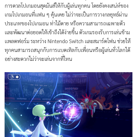
•
เกม
การดวลโปเกมอนสุดมันส์ให้กับผู้เล่นทุกคน โดยยังคงเสน่ห์ของ
เกมโปเกมอนที่แฟน ๆ คุ้นเคย ไม่ว่าจะเป็นการวางกลยุทธ์ผ่าน
•
วิทยาศาสตร์
ประเภทของโปเกมอน ท่าไม้ตาย หรือความสามารถเฉพาะตัว
•
SMEs
และพัฒนาต่อยอดให้เข้าถึงได้ง่ายขึ้น ตัวเกมรองรับการเล่นข้าม
•
หุ้น
แพลตฟอร์ม ระหว่าง Nintendo Switch และสมาร์ตโฟน ช่วยให้
•
อินโดจีน
ทุกคนสามารถสนุกกับการแบตเทิลกับเพื่อนหรือผู้เล่นทั่วโลกได้
•
กองทุนรวม
อย่างสะดวกไม่ว่าจะเล่นจากที่ไหน
•
Celeb Online
•
Factcheck
•
ญี่ปุ่น
•
News1
•
Gotomanager