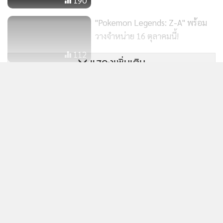
"Pokemon Legends: Z-A" พร้อม
วางจำหน่าย 16 ตุลาคมนี้!
เลี้ยงโปเกมอนให้เติบโตผ่านการฝึกฝน
112
■วิธีเลี้ยงดูอย่างอิสระตามต้องการ
แสดงเพิ่มเติม
นอกจากการ "ทาบทาม" แล้ว การ "ฝึกฝน" เองก็เป็นเอกลักษณ์
โตโยต้าอวดผลงานรถ "มิไรดอน" อิง
อันโดดเด่นของ Pokémon Champions เช่นกัน การฝึกฝนคือ
จากโปเกมอน
ข่าวในหมวดล่าสุด
การเลี้ยงดูโปเกมอนให้เติบโตอย่างง่ายดายด้วยการใช้ VP ผู้เล่น
469
สามารถเลือกเพิ่มค่าพลังของโปเกมอนอย่าง "พลังโจมตี" หรือ
เกมเพลย์มาแน่! "GTA 6" เตรียมปล่อยตัวอย่างใหม่บน
"พลังป้องกัน" ได้ตามต้องการ ยิ่งไปกว่านั้น ยังสามารถเปลี่ยนท่า
1
Netflix 27 ส.ค.นี้
หรือความสามารถได้อย่างง่ายดาย ทำให้สามารถทดสอบกลยุทธ์
การต่อสู้ต่าง ๆ ได้สะดวกสบายยิ่งขึ้น
2
*โปเกมอนที่อยู่ในระหว่างทาบทามทดลองจะไม่สามารถรับการ
ฝึกฝนได้
3
Xbox กำลังจะมีถ้วยรางวัล "แพลตินัม" เป็นของตัวเอง
"Last Sentinel" อีกหนึ่งเกมท้าชิง GTA ส่อแววล่ม หลัง