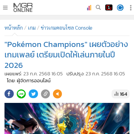
•
หน้าหลัก
หน้าหลัก
เกม
ข่าวเกมคอนโซล Console
•
ทันเหตุการณ์
•
"Pokémon Champions" เผยตัวอย่าง
ภาคใต้
•
ภูมิภาค
เกมเพลย์ เตรียมเปิดให้เล่นภายในปี
•
Online Section
2026
•
บันเทิง
เผยแพร่:
23 ก.ค. 2568 16:05
ปรับปรุง:
23 ก.ค. 2568 16:05
•
ผู้จัดการรายวัน
โดย: ผู้จัดการออนไลน์
•
คอลัมนิสต์
164
•
ละคร
•
CbizReview
•
Cyber BIZ
•
ผู้จัดกวน