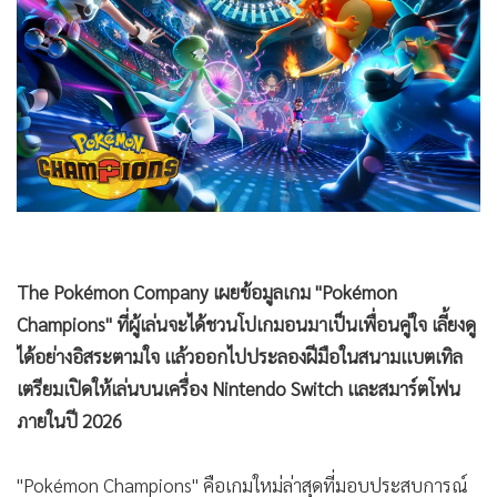
•
Good health & Well-being
•
Green Innovation & SD
•
Management & HR
•
MGR Live
•
Infographic
•
การเมือง
•
ท่องเที่ยว
•
กีฬา
•
ต่างประเทศ
The Pokémon Company เผยข้อมูลเกม "Pokémon
•
Special Scoop
Champions" ที่ผู้เล่นจะได้ชวนโปเกมอนมาเป็นเพื่อนคู่ใจ เลี้ยงดู
•
เศรษฐกิจ-ธุรกิจ
ได้อย่างอิสระตามใจ แล้วออกไปประลองฝีมือในสนามแบตเทิล
•
จีน
เตรียมเปิดให้เล่นบนเครื่อง Nintendo Switch และสมาร์ตโฟน
•
ชุมชน-คุณภาพชีวิต
ภายในปี 2026
•
อาชญากรรม
•
Motoring
"Pokémon Champions" คือเกมใหม่ล่าสุดที่มอบประสบการณ์