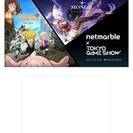
•
Good health & Well-being
•
Green Innovation & SD
•
Management & HR
•
MGR Live
•
Infographic
•
การเมือง
•
ท่องเที่ยว
•
กีฬา
•
ต่างประเทศ
•
Special Scoop
•
เศรษฐกิจ-ธุรกิจ
•
จีน
•
ชุมชน-คุณภาพชีวิต
•
อาชญากรรม
•
Motoring