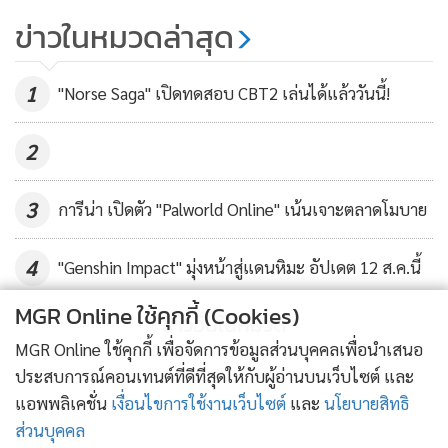
ครั้งแรกในงาน TGS 2025 โดยบิลด์เกม MONGIL: STAR DIVE
Cross" เปิดตัวอีเวนท์ครอสโอเวอร์
ข่าวในหมวดล่าสุด
Solo Leveling
ที่สามารถเล่นได้จะให้ผู้เล่นได้ออกผจญภัยไปกับตัวละครเอก
68
อย่างคลาวด์, เวอร์นา, และเจ้าเหมียว เพื่อสะสมและฝึกฝนมอนส
1
"Norse Saga" เปิดทดสอบ CBT2 เล่นได้แล้ววันนี้!
เตอร์ต่าง ๆ อีกทั้งผู้เล่นยังจะได้สัมผัสประสบการณ์กับตัวละคร
อื่น ๆ เช่น โอฟีเลีย และฟรานซิส พร้อมเพลิดเพลินไปกับการ
2
ผจญภัยและรูปแบบการเล่นที่กว้างขวางมากยิ่งขึ้น
3
การีน่า เปิดตัว "Palworld Online" เน้นเจาะตลาดโมบาย
เน็ตมาร์เบิ้ลจะเผยข้อมูลโดยละเอียดเกี่ยวกับ ‘ศึกตำนาน 7
อัศวิน Origin’ และ ‘MONGIL: STAR DIVE’ ในงาน TGS 2025
4
"Genshin Impact" มุ่งหน้าสู่แดนหิมะ อัปเดต 12 ส.ค.นี้
รวมถึงกิจกรรมต่าง ๆ บนเวที ที่เว็บไซต์พิเศษ
TGS 2025
ก่อน
งาน
MGR Online ใช้คุกกี้ (Cookies)
ข่าวอื่นในหมวด
MGR Online ใช้คุกกี้ เพื่อจัดการข้อมูลส่วนบุคคลเพื่อนำเสนอ
*ทีมงานผู้จัดการเกม เรียนเชิญผู้อ่านทุกท่านร่วมเป็นแฟนเพจ
ประสบการณ์คอนเทนต์ที่ดีที่สุดให้กับผู้อ่านบนเว็บไซต์ และ
ManagerGame
ทางเฟซบุ๊กเพื่อเพิ่มช่องทางการรับข่าวสาร
แอพพลิเคชั่น
เงื่อนไขการใช้งานเว็บไซต์
และ
นโยบายสิทธิ
วงการเกมครับ*
ส่วนบุคคล