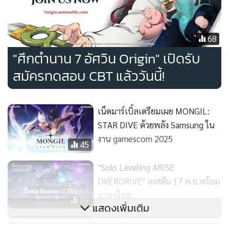
68
"ศึกตำนาน 7 อัศวิน Origin" เปิดรับ
MONGIL: STAR DIVE ภาคต่อของเกมมือถือ RPG สุดโปรด
สมัครทดสอบ CBT แล้ววันนี้!
อย่าง Monster Taming ปี 2013 ที่ทุกคนรอคอย พร้อมที่จะนำ
เสนอประสบการณ์เกมที่สวยงามที่พัฒนาโดย Unreal Engine 5
และระบบการต่อสู้สุดพิเศษอิงตามการเล่นแท็กเปลี่ยนตัวละคร
เน็ตมาร์เบิ้ลเตรียมเผย MONGIL:
โดยที่ผู้เล่นควบคุมกลุ่มตัวละครสามตัวในการต่อสู้ที่รวดเร็วและมี
STAR DIVE ด้วยพลัง Samsung ใน
ชีวิตชีวา หัวใจหลักของเกมคือระบบการรวบรวมสะสมมอนส
งาน gamescom 2025
45
เตอร์ ให้ผู้เล่นได้ฝึกฝน, สะสม, และประกอบสิ่งมีชีวิตสุดอัศจรรย์
ที่หลากหลาย
"Solo Leveling ARISE
OVERDRIVE" ลงสตีม 17 พ.ย.พร้อม
หลังจากเปิดตัวสู่สาธารณะโดยได้รับเสียงตอบรับเป็นอย่างดีใน
ภาษาไทย
69
แสดงเพิ่มเติม
งาน gamescom 2025 เมื่อเดือนสิงหาคมที่ผ่านมา เกม
MONGIL: STAR DIVE จะได้พบกับแฟน ๆ ทั่วโลกในญี่ปุ่นเป็น
"The Seven Deadly Sins: Grand