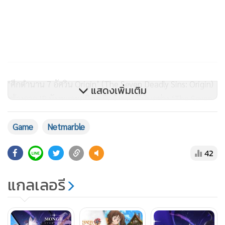
‘ศึกตำนาน 7 อัศวิน Origin’ (The Seven Deadly Sins: Origin)
แสดงเพิ่มเติม
สร้างจาก IP มังงะและอนิเมะชื่อดังของญี่ปุ่นอย่าง ‘The Seven
Deadly Sins’ ที่มียอดขาย 55 ล้านก็อปปี้ทั่วโลก โดยตัวเกมเป็น
Game
Netmarble
แนว RPG แอ็กชันโอเพนเวิลด์ นำเสนอเรื่องราวมัลติเวิร์สที่
เป็นต้นฉบับ ผู้เล่นสามารถสะสมอัศวินจาก ศึกตำนาน 7 อัศวิน
42
และ กาลวิบัติ 4 อัศวิน รวมไปถึงตัวละครต้นฉบับของเกม เพื่อ
ปรับแต่งสไตล์การต่อสู้และกำหนดการผจญภัยของตนเอง เกมนี้
แกลเลอรี
ยังให้ผู้เล่นได้สำรวจทวีปบริทาเนีย ต่อสู้แบบแท็กทีม ปลดปล่อย
พลังสกิลผสมผสานอันทรงพลังและเพลิดเพลินไปกับแอ็กชันที่
พัฒนาอย่างต่อเนื่องผ่านการผสมผสานตัวละครและอาวุธที่