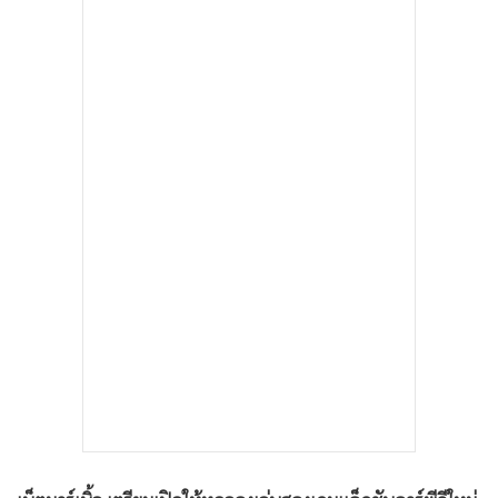
•
เกม
•
วิทยาศาสตร์
•
SMEs
•
หุ้น
•
อินโดจีน
•
กองทุนรวม
•
Celeb Online
•
Factcheck
•
ญี่ปุ่น
•
News1
•
Gotomanager