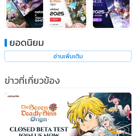
หลากหลาย นอกจากนี้ ผู้เล่นยังสามารถร่วมเล่นปาร์ตี้กับผู้เล่น
คนอื่น ๆ ได้อีกด้วย
ในงาน TGS 2025 เกม ‘ศึกตำนาน 7 อัศวิน Origin’ จะเปิดเล่น
ในญี่ปุ่นเป็นครั้งแรก ตัวเดโมจะนำเสนอสามคอนเทนต์ที่แตก
ยอดนิยม
ต่างกันไป ได้แก่ โหมดเนื้อเรื่องที่ให้ผู้เล่นได้ดื่มด่ำกับเรื่องราว
อ่านเพิ่มเติม
โหมดโอเพนเวิลด์ที่ให้ผู้เล่นสำรวจบริทาเนียได้อย่างอิสระ และ
บอสไทม์แอทแท็กที่จะพาผู้เล่นไปสัมผัสการต่อสู้อันดุเดือดกับ
เหล่าอสูรจากซีรีส์ต้นฉบับ
ข่าวที่เกี่ยวข้อง