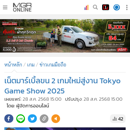
•
หน้าหลัก
•
ทันเหตุการณ์
•
ภาคใต้
•
ภูมิภาค
•
Online Section
หน้าหลัก
เกม
ข่าวเกมมือถือ
•
บันเทิง
•
ผู้จัดการรายวัน
เน็ตมาร์เบิ้ลขน 2 เกมใหม่สู่งาน Tokyo
•
คอลัมนิสต์
Game Show 2025
•
ละคร
เผยแพร่:
28 ส.ค. 2568 15:00
ปรับปรุง:
28 ส.ค. 2568 15:00
•
CbizReview
โดย: ผู้จัดการออนไลน์
•
Cyber BIZ
42
•
ผู้จัดกวน