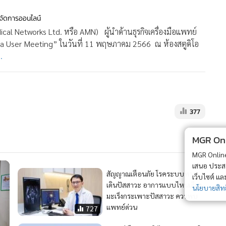
ู้จัดการออนไลน์
dical Networks Ltd. หรือ AMN) ผู้นำด้านธุรกิจเครื่องมือแพทย์
ra User Meeting” ในวันที่ 11 พฤษภาคม 2566 ณ ห้องสตูดิโอ
.
377
MGR Onli
MGR Online 
เสนอ ประสบก
สัญญาณเตือนภัย โรคระบบทาง
เว็บไซต์ แ
เดินปัสสาวะ อาการแบบไหนเสี่ยง
นโยบายสิทธ
มะเร็งกระเพาะปัสสาวะ ควรพบ
แพทย์ด่วน
727