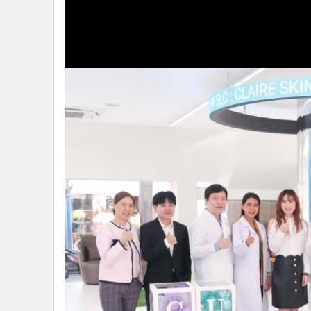
•
Management & HR
•
MGR Live
•
Infographic
•
การเมือง
•
ท่องเที่ยว
•
กีฬา
•
ต่างประเทศ
•
Special Scoop
•
เศรษฐกิจ-ธุรกิจ
•
จีน
•
ชุมชน-คุณภาพชีวิต
•
อาชญากรรม
•
Motoring
•
เกม
•
วิทยาศาสตร์
•
SMEs
•
หุ้น