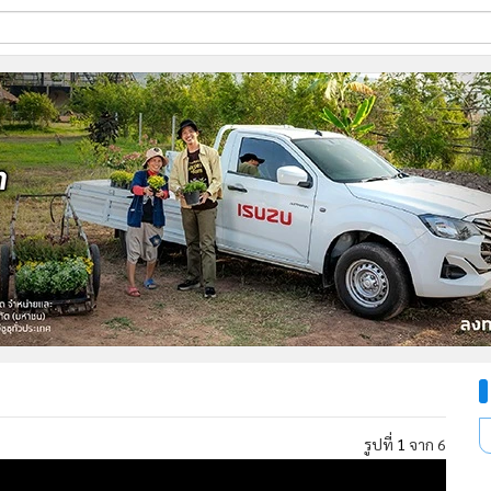
ี่ใช้
ine
้นสูง
รูปที่
1
จาก 6