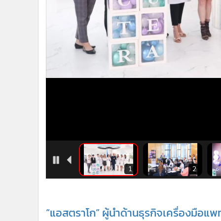
•
อินโดจีน
•
กองทุนรวม
•
Celeb Online
•
Factcheck
•
ญี่ปุ่น
•
News1
•
Gotomanager
5
6
1
2
“แอสตราโก” ผู้นำด้านธุรกิจเครื่องมือ