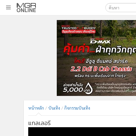
เลือกเครื่องมือท
•
หน้าหลัก
ค้นหา
•
ทันเหตุการณ์
Google
•
ภาคใต้
•
ภูมิภาค
MGR Onl
•
Online Section
ค้นหาขั
•
บันเทิง
•
ผู้จัดการรายวัน
•
คอลัมนิสต์
•
ละคร
•
CbizReview
•
Cyber BIZ
หน้าหลัก
บันเทิง
กิจกรรมบันเทิง
•
ผู้จัดกวน
•
Good health & Well-being
แกลเลอรี
•
Green Innovation & SD