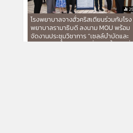
2
โรงพยาบาลจางฮั่วคริสเตียนร่วมกับโรง
พยาบาลรามาธิบดี ลงนาม MOU พร้อม
จัดงานประชุมวิชาการ “เซลล์บำบัดและ
เวชศาสตร์ฟื้นฟูสภาวะเสื่อม” ครั้งแรกที่
กรุงเทพฯ
กำลังโหลด...
ติดตามข่าวสารผ่านทาง LIN