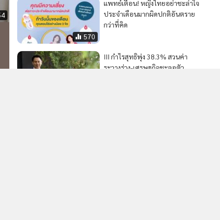
แพทย์เตือน! หญิงไทยอย่าชะล่าใจ
ประจำเดือนมากผิดปกติอันตราย
54
กว่าที่คิด
570
III กำไรสุทธิพุ่ง 38.3% สวนค่า
ระวางร่วง-เศรษฐกิจชะลอตัว
595
MGR Online Application
E