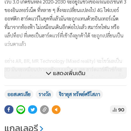
เว็บ 3.0 เกิดขึ้นหลัง 2020-2030 จะอยู่ในช่วงของเจเนอเรชั่นที่ 3
ของอินเทอร์เน็ต ที่หลาย ๆ สิ่งจะเปลี่ยนแปลงไป 4G ไฟเบอร์
ออฟติก ฮาร์ดแวร์ในยุคที่แล้วมันจะถูกแทนด้วยอินเทอร์เน็ต
ที่มาจากท้องฟ้า ไม่เหมือนเดินอีกต่อไปแล้ว สมาร์ทโฟน หรือ
แล็ปท็อป ที่เคยเป็นฮาร์ดแวร์ที่เข้าถึงลูกค้าได้ จะถูกเปลี่ยนเป็น
แว่นตาแล้ว
อย่าง AR, BR, MR Technology (Mixed reality) จะโชว์ผลเป็น
3D มันจะเหมือนปรากฏตัวแบบเป็น ๆ เลย ฮาร์ดแวร์ดีไวซ์ก็จะ
แสดงเพิ่มเติม
ไม่หยุดที่สมาร์ทวอชท์ นาฬิกาอัจฉริยะ มือถืออัจฉริยะ คราวนี้ถึง
ทีที่โต๊ะ ตู้ เตียงนอน ตู้เย็น จะลุกขึ้นมาฉลาดหมดเลย ทุกอย่างจะ
ออสเตรเลีย
รางวัล
จิรายุส ทรัพย์ศรีโสภา
สามารถโต้ตอบผู้ใช้งานได้
90
แกลเลอรี