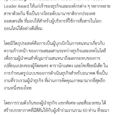
•
เกม
Leader Award ให้แก่เจ้าของธุรกิจและองค์กรต่าง ๆ หลากหลาย
•
วิทยาศาสตร์
สาขาด้วยกัน ซึ่งเป็นรางวัลระดับนานาชาติจากประเทศ
•
SMEs
ออสเตรเลีย ที่มอบให้สำหรับผู้บริหารที่ใช้การสื่อสารในโลก
ออนไลน์ได้อย่างดีเยี่ยม
•
หุ้น
•
อินโดจีน
โดยมีวัตถุประสงค์คือการเป็นผู้บุกเบิกในการสนทนาเกี่ยวกับ
•
กองทุนรวม
ความก้าวหน้า ของการผสมผสานระหว่างธุรกิจและเทคโนโลยี
•
Celeb Online
เพื่อรวมผู้นำคนสำคัญมาร่วมสนทนาถึงผลกระทบของการ
•
Factcheck
เปลี่ยนแปลงของผู้จัดละคร ดารานักแสดง และโซเชียลมีเดีย ใน
•
ญี่ปุ่น
การกำหนดรูปแบบของการดำเนินธุรกิจสำหรับอนาคต ซึ่งเป็น
•
News1
งานที่รวบรวมผู้นำธุรกิจ ที่ผ่านการคัดคุณภาพมามากที่สุดอีก
•
Gotomanager
งานหนึ่งของไทย
โดยการรวมตัวกันของผู้นำธุรกิจ แขกพิเศษ และสื่อมวลชน ได้
สร้างบรรยากาศที่มีสีสันให้กับผู้เข้าร่วมงานรวม 60 ท่าน ที่จะมา