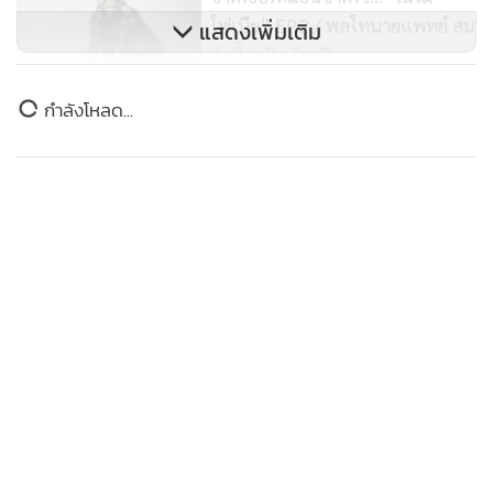
คนจะมีเอไอส่วนตัว ที่จะคอยเก็บประวัติของเราทุกอย่างรู้ใจเรา
โฟเบีย” EP.2 / พลโทนายแพทย์ สม
แสดงเพิ่มเติม
สามารถติดตามเราทุกย่างก้าว เราไม่ต้องพิมพ์เองแล้วแค่พูดคุย
ศักดิ์ เถกิงเกียรติ
279
กับเอไอของเราก็พอ
ข่าวในหมวดล่าสุด
“โลตัส” ต่อยอดโปรแกรมสมาชิก
ใน 5 ปีข้างหน้าทุกอย่างจะชัดเจนมากยิ่งขึ้น เอไอเริ่มก้าวล้ำมาก
My Lotus’s จับมือ “เอ้ก ดิจิทัล”
ขึ้น นวัตกรรมรถขับเคลื่อนได้เองก็มีแล้ว ต่างประเทศเริ่มเก็บ
พัฒนา Big Data และ Deep Tech
1
ชีวิตเกือบพัง! “เอ็ด 7 วิ” เปิดปมติดพนัน
351
ข้อมูลกันมากแล้ว ดาต้า จะมีมูลค่ามหาศาล มันคือน้ำมัน ในยุค
ตัวช่วยธุรกิจมัดใจลูกค้าทุกเซกเมนต์
ถัดไปตอนนี้ประเทศที่มีเทคโนโลยี 3.0 แบบชัด ๆ ก็คือ
2
มหาอำนาจอย่าง อเมริกา และ จีน ทั้งสองกำลังแข่งขันกันอยู่ แต่
คนที่จะเป็นเบอร์หนึ่งของโลกได้จริงคือผู้ที่คอนโทรลเทคโนโลยี
8.8 “ซูเลียน” รวมพลังนักธุรกิจทั่วประเทศ จัดประชุม
3
ใหญ่แห่งปี พบ CEO "ดร.ปิยะวัฒน์" ถ่ายทอดวิสัยทัศน์
ธุรกิจ พร้อมฟรีคอนเสิร์ต "โชค รถแห่" ยกวง
คุณพงศ์วุฒิ ไพรไพศาลกิจ CEO of Multiverse Expert กล่าวว่า
ตอนนี้เป็นยุค Digital Disruption อย่างการทำ
“อยากจะย้ำชัดๆ ครั้งสุดท้าย!” AIS เปิด “โซนหน้าจอ”
concert ของ Blackpink ซึ่งในโลกปัจจุบันสถานที่จัดมีจำกัด
4
ชวนดูสดคอนเสิร์ตอำลา “อัสนี-วสันต์” บน AIS PLAY 8
อย่างมากสุดคือหลายแสนคน แต่คอนเสิร์ตของ blacking ที่ทำใน
ก.ย. นี้
โลก Metaverse คนดูมากกว่า 1.8 ล้านคน ตอนนี้โลกของเราต้อง