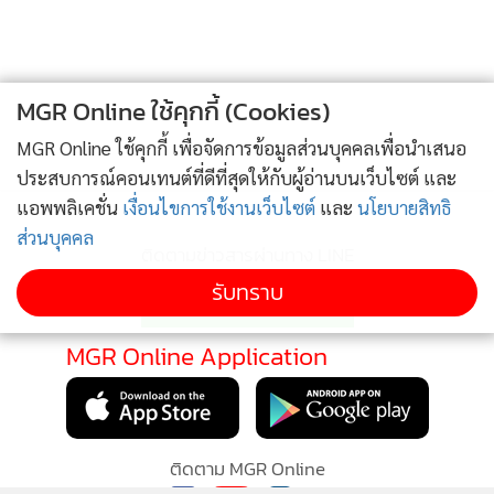
ข่าวอื่นในหมวด
ปรับ ถึงจะสามารถขยาย ธุรกิจในการโต้คลื่น digital disruption
นี้ไปด้วยอย่างสวยงาม
MGR Online ใช้คุกกี้ (Cookies)
คุณธนวินท์ รัฐเมธา
CEO of JVentures Co.,Ltd กล่าวว่า การนำ
MGR Online ใช้คุกกี้ เพื่อจัดการข้อมูลส่วนบุคคลเพื่อนำเสนอ
โทเค่นมาสร้างประโยชน์ทางธุรกิจ ระบบเมมเบอร์ชิฟ สร้างประ
ประสบการณ์คอนเทนต์ที่ดีที่สุดให้กับผู้อ่านบนเว็บไซต์ และ
โยชน์ใหกับลูก ค้าธุรกิจ JMart ได้ปฎิวัติการทำ membership
แอพพลิเคชั่น
เงื่อนไขการใช้งานเว็บไซต์
และ
นโยบายสิทธิ
ใหม่ให้กับลูกค้า ด้วยการเอา NFT Token มาช่วยในการ ตลาด
ส่วนบุคคล
และยกระดับการขาย ให้ membership ของ ลูกค้าของ JMart ให้
ได้ประสิทธิผลมากขึ้น
รับทราบ
เดเมี่ยน เคอนิส
Co-Founder Siam Car Deal กล่าวว่า ให้คนไทย
เริ่มเอา chatgpt มาใช้ หรือเชื่อมกัน ดาต้าที่ในองค์กรของเรามี
อยู่เพราะ คนไทยยังสามารถร่วมเรียนรู้ไปได้ด้วยกับการพัฒนา
ของ AI ในไทยเพราะว่าภาษาไทยนั้นยัง AI ยังต้องการการเรียน
รู้มากขึ้น ถ้าเริ่มทำต้องตอนนี้และเดี่ยวนี้ แต่ก่อนอื่นองค์กรควร