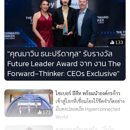
มันเกิดข้อมูลขนาดใหญ่ บิ๊กดาต้าขึ้น ก็จะเป็น "เอไอ" ยิงข้อมูล
เยอะเท่าไร เอไอ ยิ่งฉลาด
เว็บ 3.0 มันจะถูกสร้างด้วยเอไอ แล้วเอไอในยุคแรก ๆ ก็คือใคร
133
ชอบอะไรก็จะขึ้นมาแบบนั้น ใครชอบฟุตบอลก็จะเจอฟีดเป็น
"คุณมาวิน ธนะปรีดากุล" รับรางวัล
เรื่องราวเกี่ยวกับฟุตบอล ใครชอบแมวก็จะมีวิดีโอแมวขึ้นมา แต่
Future Leader Award จาก งาน The
จะไม่เห็นฟุตบอลเลย เรียกว่าอยู่โลกคนละใบเลย ซึ่งสิ่งนี้ทำให้
Forward-Thinker: CEOs Exclusive"
สังคมสมาธิสั้นไปหมด แต่ยุคใหม่เอไอสามารถจะคาดเดาว่าเรา
ต้องการอะไร
ไซเบอร์ อีลีท พร้อมนำองค์กรก้าว
อย่างอีคอมเมิร์ซก็สามารถจะส่งของล่วงหน้าได้เลย เขารู้เลยว่าอีก
เข้าสู่โลกที่เชื่อมโยงไร้ขีดจำกัดอย่าง
1 เดือนเราต้องการอะไร มันจะรู้จักเราดีกว่าที่เรารู้จักเสียอีก สิ่งที่
มั่นคงปลอดภัย Hyperconnected
173
มันขึ้นมาให้เราเห็นมันจะถูกใจเรา เพราะมันได้เกิดการเรียนรู้
World
ชีวิตของเราแทบหมดแล้ว แถมยังคาดเดาอนาคตได้อีกด้วย ทุก
ขาดเธอเหมือนขาดใจ...”โนโม