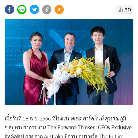
•
Good health & Well-being
90
•
Green Innovation & SD
•
Management & HR
•
MGR Live
•
Infographic
•
การเมือง
•
ท่องเที่ยว
•
กีฬา
•
ต่างประเทศ
•
Special Scoop
•
เศรษฐกิจ-ธุรกิจ
•
จีน
•
ชุมชน-คุณภาพชีวิต
เมื่อวันที่ 18 พ.ย. 2566 ที่โรงแรมเดอะ พาร์ค ไนน์ สุวรรณภูมิ
•
อาชญากรรม
จ.สมุทรปราการ งาน
The Forward-Thinker : CEOs Exclusive
•
Motoring
by SalesLogs
จาก Australia มีการมอบรางวัล The Future