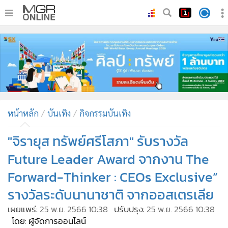
•
หน้าหลัก
•
ทันเหตุการณ์
•
ภาคใต้
•
ภูมิภาค
•
Online Section
หน้าหลัก
บันเทิง
กิจกรรมบันเทิง
•
บันเทิง
•
ผู้จัดการรายวัน
"จิรายุส ทรัพย์ศรีโสภา" รับรางวัล
•
คอลัมนิสต์
Future Leader Award จากงาน The
•
ละคร
Forward-Thinker : CEOs Exclusive”
•
CbizReview
รางวัลระดับนานาชาติ จากออสเตรเลีย
•
Cyber BIZ
เผยแพร่:
25 พ.ย. 2566 10:38
ปรับปรุง:
25 พ.ย. 2566 10:38
•
ผู้จัดกวน
โดย: ผู้จัดการออนไลน์