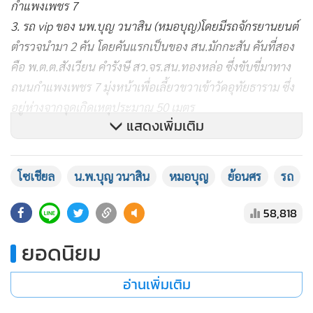
กำแพงเพชร 7
3. รถ vip ของ นพ.บุญ วนาสิน (หมอบุญ)โดยมีรถจักรยานยนต์
ตำรวจนำมา 2 คัน โดยคันแรกเป็นของ สน.มักกะสัน คันที่สอง
คือ พ.ต.ต.สังเวียน คำรังษี สว.จร.สน.ทองหล่อ ซึ่งขับขี่มาทาง
ถนนกำแพงเพชร 7 มุ่งหน้าเพื่อเลี้ยวขวาเข้าวัดอุทัยธาราม ซึ่ง
อยู่ห่างจากจุดเกิดเหตุประมาณ 50 เมตร
แสดงเพิ่มเติม
โดยหมอบุญจะใช้ทางผ่านของวัดดังกล่าว เดินทางไปยัง อสมท
เป็นเส้นทางประจำทุกวัน โดยขณะเกิดเหตุเป็นช่วงเวลาที่การ
โซเชียล
น.พ.บุญ วนาสิน
หมอบุญ
ย้อนศร
รถ
จราจรหนาแน่น ทาง สว.จร. ได้เห็นว่า ใกล้ถึงจุดหมาย (วัด
อุทัยธาราม) จึงได้นำรถหมอบุญขับสวนช่องทางมา และได้พบ
58,818
กับรถของคู่กรณีและได้เกิดคลิปตามที่ปรากฎ..!!
ยอดนิยม
อย่างไรก็ตาม แฟนเพจบางส่วนก็ได้ตั้งข้อสังเกตด้วยว่า หลังมีการ
อ่านเพิ่มเติม
ระบุว่าคนในรถเป็นใคร ก็ดูเหมือนในสังคมออนไลน์จะไม่มีการ
ขุดคุ้ย หรือพูดคุยถึงเรื่องนี้สักเท่าไหร่