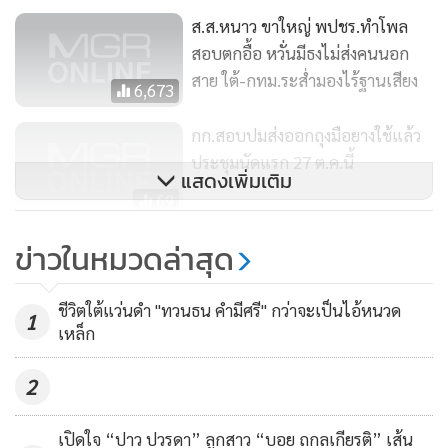
ส.ส.หนาว ขาใหญ่ พปชร.ทำโพล
สอบตกอื้อ หวั่นมีธงไม่ส่งคนนอก
สาย ใต้-กทม.ระส่ำมองไร้ฐานเสียง
6,673
กก.สอบปมส่งออกถุงมือยางใช้แล้ว
ประชุมนัดแรก 27 ต.ค.นี้
แสดงเพิ่มเติม
69
ลุงวินมอเตอร์ไซค์รับจ้างซิ่ง
ข่าวในหมวดล่าสุด
จยย.ย้อนศร ประสานงารถกระบะ
ดับคาที่
3,965
ชีวิตใต้แว่นดำ "ทวนธน คำมีศรี" กว่าจะเป็นไอ้หนวด
1
เหล็ก
2
เปิดใจ “ปาว ปวรดา” ลูกสาว “บอย ถกลเกียรติ” เส้น