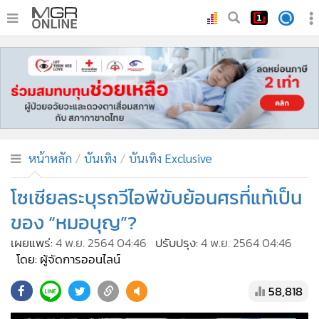
•
หน้าหลัก
•
ทันเหตุการณ์
•
ภาคใต้
•
ภูมิภาค
•
Online Section
หน้าหลัก
บันเทิง
บันเทิง Exclusive
•
บันเทิง
•
ผู้จัดการรายวัน
โซเชียลระบุรถวีไอพีขับย้อนศรที่แท้เป็น
•
คอลัมนิสต์
ของ “หมอบุญ”?
•
ละคร
เผยแพร่:
4 พ.ย. 2564 04:46
ปรับปรุง:
4 พ.ย. 2564 04:46
•
CbizReview
โดย: ผู้จัดการออนไลน์
•
Cyber BIZ
58,818
•
ผู้จัดกวน