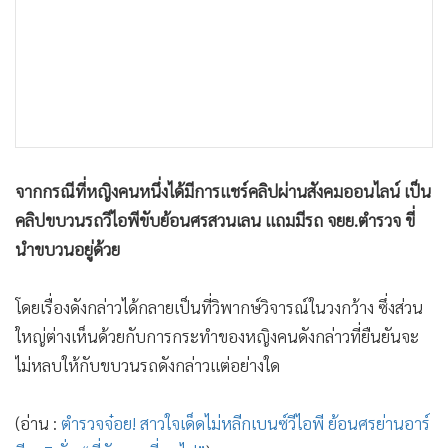
•
เกม
•
วิทยาศาสตร์
•
SMEs
•
หุ้น
•
อินโดจีน
•
กองทุนรวม
จากกรณีที่หญิงคนหนึ่งได้มีการแชร์คลิปผ่านสังคมออนไลน์ เป็น
•
Celeb Online
คลิปขบวนรถวีไอพีขับย้อนศรสวนเลน แถมมีรถ จยย.ตำรวจ ขี่
•
Factcheck
นำขบวนอยู่ด้วย
•
ญี่ปุ่น
•
News1
โดยเรื่องดังกล่าวได้กลายเป็นที่วิพากษ์วิจารณ์ในวงกว้าง ซึ่งส่วน
•
Gotomanager
ใหญ่ต่างเห็นด้วยกับการกระทำของหญิงคนดังกล่าวที่ยืนยันจะ
ไม่หลบให้กับขบวนรถดังกล่าวแต่อย่างใด
(อ่าน :
ตำรวจจ๋อย! สาวใจเด็ดไม่หลีกเบนซ์วีไอพี ย้อนศรย่านอาร์