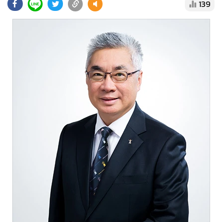
•
Good health & Well-being
139
•
Green Innovation & SD
•
Management & HR
•
MGR Live
•
Infographic
•
การเมือง
•
ท่องเที่ยว
•
กีฬา
•
ต่างประเทศ
•
Special Scoop
•
เศรษฐกิจ-ธุรกิจ
•
จีน
•
ชุมชน-คุณภาพชีวิต
•
อาชญากรรม
•
Motoring