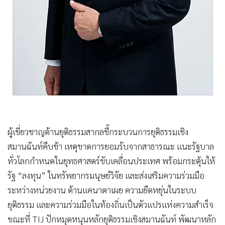
•
เกม
•
วิทยาศาสตร์
•
SMEs
•
หุ้น
•
อินโดจีน
•
กองทุนรวม
•
Celeb Online
•
Factcheck
ผู้เชี่ยวชาญด้านยุติธรรมสากลชี้กระบวนการยุติธรรมเชิง
•
ญี่ปุ่น
สมานฉันท์คืบช้า เหตุขาดการยอมรับจากสาธารณะ แนะรัฐบาล
•
News1
ทั่วโลกกำหนดในยุทธศาสตร์ขับเคลื่อนประเทศ พร้อมกระตุ้นให้
•
Gotomanager
รัฐ “ลงทุน” ในทรัพยากรมนุษย์วิจัย และส่งเสริมความร่วมมือ
ระหว่างหน่วยงาน ด้านแคนาดาเผย ความยืดหยุ่นในระบบ
ยุติธรรม และความร่วมมือในท้องถิ่นเป็นตัวแปรแห่งความสำเร็จ
ขณะที่ TIJ ปักหมุดหนุนหลักยุติธรรมเชิงสมานฉันท์ พัฒนาหลัก