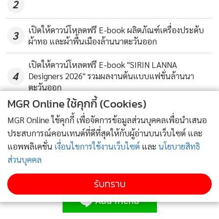
2
สร้างความมั่นใจให้กับสาธารณะต่อระบบยุติธรรมทางเลือก ขณะ
เดียวกัน ต้องมีการอบรมสร้างความเข้าใจให้กับผู้ปฏิบัติงานด้าน
เปิดให้ดาวน์โหลดฟรี E-book ผลิตภัณฑ์เครื่องประดับ
ยุติธรรม โดยเฉพาะอย่างยิ่งตำรวจ ผู้ที่เป็นด่านหน้าในการดำเนิน
3
ผ้าทอ และผ้าพื้นเมืองล้านนาตะวันออก
คดี ซึ่งทั้งหมดต้องอาศัยการขับเคลื่อนอย่างเป็นระบบ “การใช้
หลักยุติธรรมเชิงสมานฉันท์ไม่มีทางลัด ซึ่งใช้เวลาในการทบทวน
เปิดให้ดาวน์โหลดฟรี E-book "SIRIN LANNA
4
และหาวิธีในการดำเนินการ มันจะค่อยๆ สำเร็จไปทีละขั้นๆ ซึ่ง
Designers 2026" รวมผลงานต้นแบบแฟชั่นล้านนา
ตะวันออก
จำเป็นต้องกำหนดเป็นพันธกรณีในระยะยาว เพื่อส่งเสริมแนวคิด
MGR Online ใช้คุกกี้ (Cookies)
ดังกล่าวในวงกว้าง” นายอีวอง อธิบาย
ข่าวอื่นในหมวด
MGR Online ใช้คุกกี้ เพื่อจัดการข้อมูลส่วนบุคคลเพื่อนำเสนอ
ประสบการณ์คอนเทนต์ที่ดีที่สุดให้กับผู้อ่านบนเว็บไซต์ และ
แอพพลิเคชั่น
เงื่อนไขการใช้งานเว็บไซต์
และ
นโยบายสิทธิ
กระตุ้นรัฐบาลทั่วโลก “ลงทุน” ยุติธรรมทางเลือก
ส่วนบุคคล
นายทิม แชปแมน
ประธานสภาเพื่อการพัฒนาการยุติธรรมเชิง
สมานฉันท์แห่งสหภาพยุโรป กล่าวว่า รัฐบาล และหน่วยงานด้าน
ติดตามข่าวสารผ่านทาง LINE
รับทราบ
ยุติธรรมของประเทศต่าง ๆ ควรหันมาศึกษาหลักยุติธรรมเชิง
สมานฉันท์มากขึ้น เพื่อความก้าวหน้าในการขับเคลื่อนหลักคิดดัง
กล่าว เป็นที่ประจักษ์แล้วว่า การนำหลักยุติธรรมเชิงสมานฉันท์