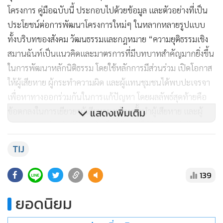
โครงการ คู่มือฉบับนี้ ประกอบไปด้วยข้อมูล และตัวอย่างที่เป็น
ประโยชน์ต่อการพัฒนาโครงการใหม่ๆ ในหลากหลายรูปแบบ
ทั้งบริบทของสังคม วัฒนธรรมและกฎหมาย “ความยุติธรรมเชิง
สมานฉันท์เป็นแนวคิดและมาตรการที่มีบทบาทสำคัญมากยิ่งขึ้น
ในการพัฒนาหลักนิติธรรม โดยใช้หลักการมีส่วนร่วม เปิดโอกาส
ให้ผู้เสียหาย ผู้กระทำความผิด และผู้แทนชุมชนได้พบปะเจรจา
เพื่อหาทางออกร่วมกันในการแก้ปัญหา โดยผลลัพธ์สุดท้ายคือ
ข้อตกลงในการเยียวยาผู้เสียหาย พร้อมทั้งนำผู้เสียหาย และผู้
แสดงเพิ่มเติม
กระทำความผิดเข้าสู่สังคม ซึ่งเป็นวิธีการที่ใช้สิทธิของผู้เสียหาย
เป็นพื้นฐานและเป็นหัวใจสำคัญของกระบวนการยุติธรรมทาง
TIJ
อาญา นอกจากนี้ ยังเป็นการตอกย้ำความสัมพันธ์ระหว่างหลัก
นิติธรรม และการพัฒนาที่ยั่งยืนอีกด้วย" ศาสตราจารย์พิเศษ ดร.
139
กิตติพงษ์ กล่าว
ยอดนิยม
นางสาวจีเอลี
เจ้าหน้าที่ด้านป้องกันอาชญากรรม และยุติธรรม