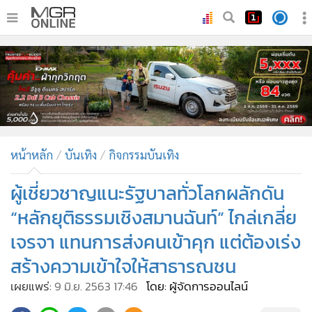
•
หน้าหลัก
•
ทันเหตุการณ์
•
ภาคใต้
•
ภูมิภาค
•
Online Section
หน้าหลัก
บันเทิง
กิจกรรมบันเทิง
•
บันเทิง
•
ผู้จัดการรายวัน
ผู้เชี่ยวชาญแนะรัฐบาลทั่วโลกผลักดัน
•
คอลัมนิสต์
“หลักยุติธรรมเชิงสมานฉันท์” ไกล่เกลี่ย
•
ละคร
เจรจา แทนการส่งคนเข้าคุก แต่ต้องเร่ง
•
CbizReview
สร้างความเข้าใจให้สาธารณชน
•
Cyber BIZ
เผยแพร่:
9 มิ.ย. 2563 17:46
โดย: ผู้จัดการออนไลน์
•
ผู้จัดกวน