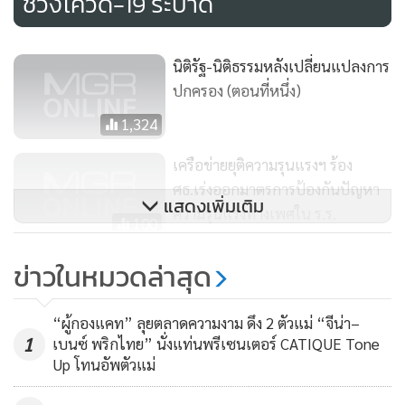
ช่วงโควิด-19 ระบาด
ประเทศที่นำไปประยุกต์ใช้ในระดับประเทศ ไม่เพียงใช้ในคดีเด็ก
และเยาวชนเท่านั้น แต่ยังรวมถึงคดีอาชญากรรมในผู้ใหญ่ แต่
นิติรัฐ-นิติธรรมหลังเปลี่ยนแปลงการ
อย่างไรก็ตาม การนำหลักยุติธรรมเชิงสมานฉันท์ไปปรับใช้ใน
ปกครอง (ตอนที่หนึ่ง)
กระบวนการยุติธรรมกระแสหลักทั่วโลกมีพัฒนาการที่ค่อนข้าง
1,324
“ช้า” กว่าที่คาดการณ์ไว้ โดยเป็นผลมาจากความยอมรับจาก
สาธารณะต่อแนวคิดดังกล่าว
เครือข่ายยุติความรุนแรงฯ ร้อง
ศธ.เร่งออกมาตรการป้องกันปัญหา
แสดงเพิ่มเติม
ความรุนแรงทางเพศใน ร.ร.
100
ทั้งนี้ ปัจจัยสำคัญที่จะทำให้หลักยุติธรรมเชิงสมานฉันท์สำเร็จได้
นั้น จำเป็นต้องกำหนดไว้ในยุทธศาสตร์เพื่อการขับเคลื่อน
“กรมบังคับคดี” รับรางวัลองค์กร
ข่าวในหมวดล่าสุด
ประเทศ พัฒนาเป็นโร้ดแมพ หรือระบบในการนำหลักคิดดัง
โปร่งใส ครั้งที่ 9 ประจำปี 62
กล่าวเข้ามาใช้กับระบบยุติธรรมกระแสหลัก
189
“ผู้กองแคท” ลุยตลาดความงาม ดึง 2 ตัวแม่ “จีน่า–
1
เบนซ์ พริกไทย” นั่งแท่นพรีเซนเตอร์ CATIQUE Tone
สิ่งที่จะช่วยให้เกิดการยอมรับแนวคิดดังกล่าวในสาธารณะได้ คือ
Up โทนอัพตัวแม่
การสร้างการรับรู้เกี่ยวกับข้อดีของหลักยุติธรรมเชิงสมานฉันท์