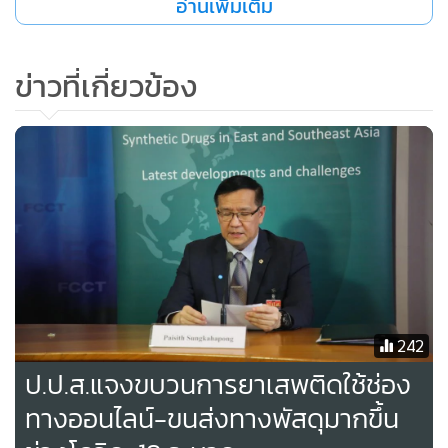
อ่านเพิ่มเติม
ทางอาญา แห่ง UNODC กล่าวว่า คู่มือยุติธรรมเชิงสมานฉันท์
ฉบับที่ 2 นี้ ได้ให้ข้อมูลเชิงลึกเกี่ยวกับแนวคิด หลักการ และความ
ก้าวหน้าของการนำวิธีคิดดังกล่าวไปใช้ในการประเทศต่าง ๆ ทั่ว
ข่าวที่เกี่ยวข้อง
โลก รวมถึงแนวทางในการตอบสนองกับคดีอุกฉกรรจ์ เช่น ความ
รุนแรงในชีวิตคู่ และความรุนแรงทางเพศ ซึ่งเป็นความกังวลใน
การนำหลักยุติธรรมเชิงสมานฉันท์ไปผนวกใช้เข้ากับยุติธรรม
กระแสหลัก นอกจากนี้ คู่มือฉบับปรับปรุงยังได้ระบุถึงปัจจัยแห่ง
ความสำเร็จในการประยุกต์ใช้หลักยุติธรรมเชิงสมานฉันท์ หน้าที่
ของแต่ละฝ่ายที่เกี่ยวข้องกับกระบวนการ ได้แก่ ผู้เสียหาย ผู้
กระทำความผิด ผู้แทนชุมชน และตัวกลางไกล่เกลี่ย
16 ปีแห่งหลักยุติธรรมเชิงสมานฉันท์คืบหน้า “ช้า”
242
นายอีวอง ดันดูรัน
ที่ปรึกษาในการร่างคู่มือความยุติธรรม
ป.ป.ส.แจงขบวนการยาเสพติดใช้ช่อง
สมานฉันท์ และนักวิจัยอาวุโสจากศูนย์ปฏิรูปกฎหมายอาญาและ
ทางออนไลน์-ขนส่งทางพัสดุมากขึ้น
นโยบายยุติธรรมทางอาญาระหว่างประเทศ (ICCRL) กล่าวว่า 16
ปีที่ผ่านมา ที่มีการส่งเสริมหลักยุติธรรมเชิงสมานฉันท์ มีหลาย