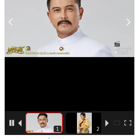
•
Good health & Well-being
•
Green Innovation & SD
•
Management & HR
•
MGR Live
•
Infographic
•
การเมือง
•
ท่องเที่ยว
•
กีฬา
•
ต่างประเทศ
•
Special Scoop
•
เศรษฐกิจ-ธุรกิจ
•
จีน
•
ชุมชน-คุณภาพชีวิต
4
1
2
•
อาชญากรรม
•
Motoring
แรงชัง ตอนที่ 8