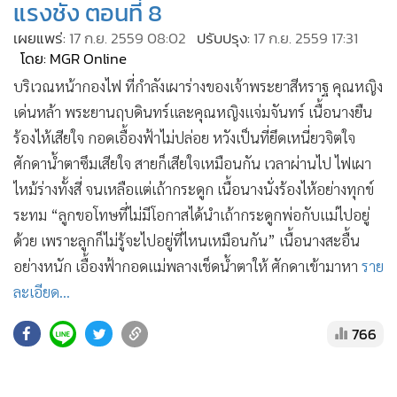
•
เกม
เผยแพร่:
17 ก.ย. 2559 08:02
ปรับปรุง:
17 ก.ย. 2559 17:31
•
วิทยาศาสตร์
โดย: MGR Online
•
SMEs
บริเวณหน้ากองไฟ ที่กำลังเผาร่างของเจ้าพระยาสีหราฐ คุณหญิง
•
หุ้น
เด่นหล้า พระยานฤบดินทร์และคุณหญิงแจ่มจันทร์ เนื้อนางยืน
ร้องไห้เสียใจ กอดเอื้องฟ้าไม่ปล่อย หวังเป็นที่ยึดเหนี่ยวจิตใจ
•
อินโดจีน
ศักดาน้ำตาซึมเสียใจ สายก็เสียใจเหมือนกัน เวลาผ่านไป ไฟเผา
•
กองทุนรวม
ไหม้ร่างทั้งสี่ จนเหลือแต่เถ้ากระดูก เนื้อนางนั่งร้องไห้อย่างทุกข์
•
Celeb Online
ระทม “ลูกขอโทษที่ไม่มีโอกาสได้นำเถ้ากระดูกพ่อกับแม่ไปอยู่
•
Factcheck
ด้วย เพราะลูกก็ไม่รู้จะไปอยู่ที่ไหนเหมือนกัน” เนื้อนางสะอื้น
•
ญี่ปุ่น
อย่างหนัก เอื้องฟ้ากอดแม่พลางเช็ดน้ำตาให้ ศักดาเข้ามาหา
ราย
•
News1
ละเอียด...
•
Gotomanager
766