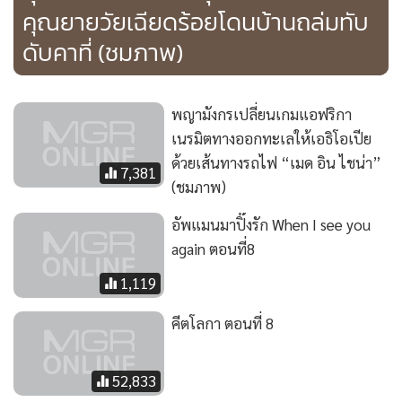
คุณยายวัยเฉียดร้อยโดนบ้านถล่มทับ
ดับคาที่ (ชมภาพ)
พญามังกรเปลี่ยนเกมแอฟริกา
เนรมิตทางออกทะเลให้เอธิโอเปีย
ด้วยเส้นทางรถไฟ “เมด อิน ไชน่า”
7,381
(ชมภาพ)
อัพแมนมาปิ๊งรัก When I see you
again ตอนที่8
1,119
คีตโลกา ตอนที่ 8
52,833