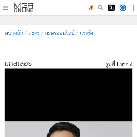
•
หน้าหลัก
หน้าหลัก
ละคร
ละครออนไลน์
แรงชัง
•
ทันเหตุการณ์
•
ภาคใต้
•
ภูมิภาค
แกลเลอรี
รูปที่
1
จาก 4
•
Online Section
•
บันเทิง
•
ผู้จัดการรายวัน
•
คอลัมนิสต์
•
ละคร
•
CbizReview
•
Cyber BIZ
•
ผู้จัดกวน