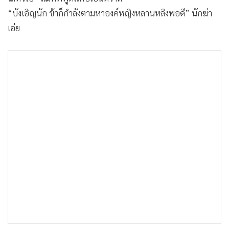
•
เกม
“บังเอิญนัก ข้าก็กำลังตามหาองค์หญิงหลานหลิงพอดี” นักฆ่า
•
วิทยาศาสตร์
เอ่ย
•
SMEs
•
หุ้น
•
อินโดจีน
•
กองทุนรวม
•
Celeb Online
•
Factcheck
•
ญี่ปุ่น
•
News1
•
Gotomanager