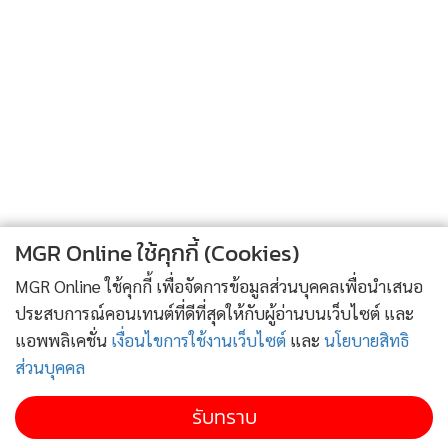
ขวาก่อนจะเดินออกไป ครู่หนึ่งโจรวิ่งราวจึงค่อยโผล่มาจากที่ซ่อน
ตัว มันชอบใจที่หลบรอดสายตาตำรวจ แต่ยังไม่ทันจะเดินออกไป
กังฟูก็ก้าวเข้ามาขวางทาง
“เอาของที่ขโมยมาไปคืนเจ้าของเขาซะ” กังฟูเอ่ย
“หึ..ไอ้น้องหุ่นอย่างกับกุ้งแห้งแบบนี้ อย่าทำตัวเป็นฮีโร่หน่อย
เลย อยู่เฉยๆน่ะดีแล้ว จะได้ไม่เจ็บตัว” โจรไม่สนใจกังฟูจะเดิน
ออกไป
กังฟูเห็นมันไม่กลัวเลยหันไปเตะกระป๋องน้ำอัดลมเปล่าแถวนั้น
MGR Online ใช้คุกกี้ (Cookies)
กระเด็นใส่หัวโจรเต็มๆ โจรชะงักหันขวับชักสีหน้าเอาเรื่อง
MGR Online ใช้คุกกี้ เพื่อจัดการข้อมูลส่วนบุคคลเพื่อนำเสนอ
“ไอ้กุ้งแห้ง..ว่าจะไม่ตื้บแล้ว..แบบนี้เป็นผีเฝ้าตรอกอยู่ตรงนี้เลยดี
ประสบการณ์คอนเทนต์ที่ดีที่สุดให้กับผู้อ่านบนเว็บไซต์ และ
กว่ามั้ง” โจรโมโหบิดคอดังกรอบ
แอพพลิเคชั่น
เงื่อนไขการใช้งานเว็บไซต์
และ
นโยบายสิทธิ
กังฟูเห็นมันขู่เอาจริงก็ชะงัก แต่ยังทำใจเด็ดไม่กลัว ตั้งท่าเชิงมวย
ส่วนบุคคล
กำลังภายในสวยงามพร้อมรับมือเต็มที่ พวกโจรปรี่เข้ามารุม กังฟู
เล่นงานพวกโจรด้วยท่าทางแบบเฉินหลงที่ดูเหมือนเก่ง แต่อาศัย
รับทราบ
ลูกฟลุ๊คเอาตัวรอด หลอกล่อ ทะเล้น กวน ใช้สิ่งของรอบๆตัวเป็น