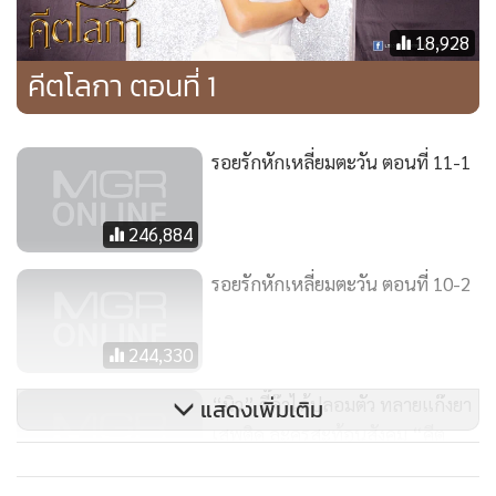
โต๊ะ
18,928
“ย๊ากกกกกก !!!”
กังฟูใช้ฝ่ามือนวดๆคลึงๆแป้งอย่างคล่องแคล่วเลียนแบบวิชา
คีตโลกา ตอนที่ 1
กำลังภายใน พอคลึงแป้งได้ที่ก็ปั้นเป็นก้อนกลม เล็กๆแล้วโยน
สลับไปมากลางอากาศ
รอยรักหักเหลี่ยมตะวัน ตอนที่ 11-1
ระหว่างนั้นเสียงเอะอะโหวกเหวกดังมาแต่ไกลเพราะเกิด
เหตุการณ์ตำรวจไล่กวดจับโจรวิ่งราว 2 คนเข้ามา
246,884
ลูกค้าหน้าร้านโดนโจรชนกระเด็นล้มใส่โต๊ะนวดแป้งพัง
ระเนระนาด ข้าวของพังเสียหาย กังฟูมองตามด้วยสีหน้า ของผู้
รอยรักหักเหลี่ยมตะวัน ตอนที่ 10-2
ผดุงความยุติธรรมสุดฤทธิ์
“ไอ้พวกนี้..ปล่อยเอาไว้ไม่ได้ !!” กังฟูเอ่ย ก่อนหันไปหาบู๊ลิ้ม
244,330
“ศิษย์พี่..ฝากร้านด้วยนะ”
“ระวังตัวด้วยนะศิษย์น้อง” บู๊ลิ้มพยักหน้ารับ
“นิว” ดี๊ด๊าได้ปลอมตัว ทลายแก๊งยา
แสดงเพิ่มเติม
กังฟูไล่ตามไปทันทีด้วยสีหน้าเอาจริงเอาจัง
เสพติด ละครสะท้อนสังคม “คีต
โลกา”
2,447
ตำรวจวิ่งไล่ตามโจรวิ่งราวแล้วหาโจรไม่เจอ ตำรวจมองซ้ายมอง