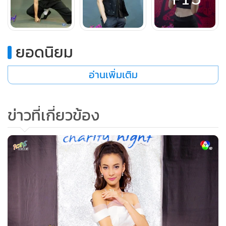
เสียงเพลงสนุกๆดังขึ้น
ช่วงเวลากลางวันที่ท้องถนนย่านเยาวราช มีรถราวิ่งขวักไขว่ ริม
ยอดนิยม
ถนนมีรถหกล้อคันเล็กๆน่ารักๆที่ดัดแปลงตกแต่งเป็น ร้านขายติ่
มซำ-ซาลาเปา-ขนมจีบ ชื่อร้านติดข้างตัวถังรถว่า “ติ่มซำสะท้าน
อ่านเพิ่มเติม
บู๊ลิ้ม”
“เร่เข้ามาครับ เร่เข้ามา ติ่มซำสะท้านบู๊ลิ๊มอร่อยเหาะที่สุดในสาม
ข่าวที่เกี่ยวข้อง
โลก ขนมจีบ ติ่มซำ ซาลาเปา หมั่นโถว่ ทำกันสดๆ นึ่งกันร้อนๆ
รับรองว่าหอเจี๊ยะ ๆๆๆๆ” บู๊ลิ้มทำเสียงเอคโค่เรียกลูกค้าสุดฤทธิ์
จนเริ่มมีลูกค้าเข้ามายืนมุง บู๊ลิ้มจึงหันไปพยักหน้าให้ศิษย์ผู้น้อง
กังฟูก้าวเข้ามาพร้อมกับยิ้มมุมปากแบบกวนๆ คาดผ้ากันเปื้อน
มีผ้าขนหนูมัดที่หน้าผาก
ตรงหน้ากังฟูคือโต๊ะนวดแป้งห่อซาลาเปา กังฟูกระชับท่าเตรียม
นวดแป้งอย่างทะมัดทะแมง จากนั้นก็เอาแป้งขึ้นมาโชว์โยนไปมา
ซ้ายๆขวาๆ ก้อนแป้งลอยกลางอากาศก่อนจะใช้ฝ่ามือตบลงบน