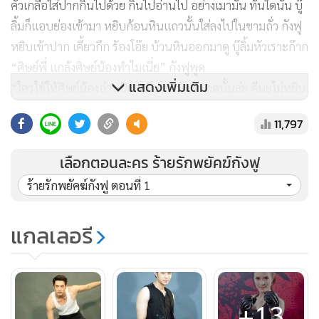
คั่วเกลือใส่ปากกินไปด้วย กินไปอ่านไป อย่างเมามัน ทันใดนั้น บู๊
ลิ้มก็แอบย่องเข้ามา หยิบก้อนหินแถวนั้นใส่ลงไปในชามถั่ว กังฟู
หยิบเข้าปาก เคี้ยวกึก ร้องโอ๊ย บ้วนหินออกมาดู บู๊ลิ้มหัวเราะก๊าก
“ศิษย์พี่ แกล้งศิษย์น้องทำไมเนี่ย” กังฟูพูด
แสดงเพิ่มเติม
“ใครใช้ให้ศิษย์น้องอ่านนิยายจีนเมามันขนาดนั้นล่ะ ดีนะไม่หยิบ
อึหมาใส่ลงไปน่ะ” บู๊ลิ้มว่า
11,797
กังฟูยิ้มแหยๆ ก่อนตอบ “ก็อ่านแล้วมันมันส์นี่นา ศิษย์น้องอยาก
เป็นจอมยุทธอย่างในนิยายกำลังภายในมาก แก้แค้นให้บรรพชน
เลือกตอนละคร ร้ายรักพยัคฆ์กังฟู
เข่นฆ่าพวกอธรรม พิทักษ์สาวงามผู้สูงส่ง วะ วะ ว้าว” เมื่อพูดจบ
ร้ายรักพยัคฆ์กังฟู ตอนที่ 1
ก็เก๊กท่าจอมยุทธ หันมาหาบู๊ลิ้ม ประสานมือคารวะ
“สหายให้เกียรติมาเยือน มิทราบมีอันใดสอนสั่ง”
แกลเลอรี
บู๊ลิ้มรับมุข ประสานมือตอบ “คำสอนสั่งมิกล้าใช้ เพียงแต่มีเรื่อง
เล็กน้อยมาบอก”
“เชิญท่าน ข้าพเจ้าล้างหูรอรับฟัง”
“บัดนี้เวลาสิบโมงแล้ว ได้เวลาทำงานของท่านจอมยุทธแล้ว”
+13
กังฟูชะงัก หันขวับไปดูนาฬิกาที่ฝาห้อง “เหยย”