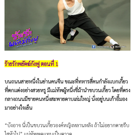
•
Good health & Well-being
•
Green Innovation & SD
•
Management & HR
•
MGR Live
•
Infographic
•
การเมือง
•
ท่องเที่ยว
ร้ายรักพยัคฆ์กังฟู ตอนที่ 1
•
กีฬา
•
ต่างประเทศ
บนถนนสายหนึ่งในย่านคนจีน ขณะที่ทหารสี่คนกำลังแบกเกี้ยว
•
Special Scoop
ที่ตกแต่งอย่างสวยหรู มีแม่ทัพผู้หนึ่งขี่ม้านำขบวนเกี้ยว โดยที่ตรง
•
เศรษฐกิจ-ธุรกิจ
กลางถนนมีชายคนหนึ่งสะพายดาบเล่มใหญ่ นั่งอยู่บนเก้าอี้มอง
•
จีน
มาอย่างใจเย็น
•
ชุมชน-คุณภาพชีวิต
•
อาชญากรรม
“บังอาจ นี่เป็นขบวนเกี้ยวองค์หญิงหลานหลิง ถ้าไม่อยากตายรีบ
•
Motoring
ไสหัวไป” แม่ทัพพูดแทบเป็นตวาด