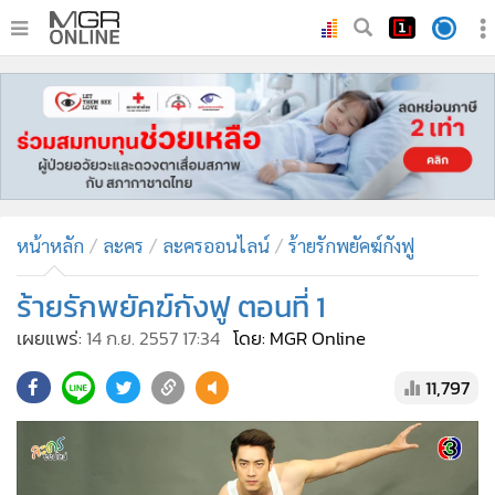
•
หน้าหลัก
•
ทันเหตุการณ์
•
ภาคใต้
•
ภูมิภาค
•
Online Section
หน้าหลัก
ละคร
ละครออนไลน์
ร้ายรักพยัคฆ์กังฟู
•
บันเทิง
•
ผู้จัดการรายวัน
ร้ายรักพยัคฆ์กังฟู ตอนที่ 1
•
คอลัมนิสต์
เผยแพร่:
14 ก.ย. 2557 17:34
โดย: MGR Online
•
ละคร
11,797
•
CbizReview
•
Cyber BIZ
•
ผู้จัดกวน