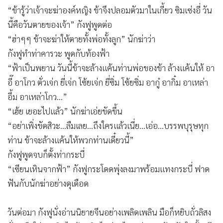
“ข้ารู้ว่าเจ้าจะฆ่าองค์หญิง ข้าจึงปลอมตัวมาในเกี้ยว ซิมเซ่งอี่ วัน
นี้คือวันตายของเจ้า” กังฟูพูดต่อ
“ฮ่าๆๆ ข้าจะฆ่าให้ตายทั้งพ่อทั้งลูก” นักฆ่าว่า
กังฟูทำท่าคารวะ พูดกับท้องฟ้า
“ฟ้าเป็นพยาน วันนี้ข้าจะล้างแค้นท่านพ่อของข้า ล้างแค้นให้ อา
อี๊ อาโกว ตั่วเจ่ก ยี่เจ่ก โซ้ยเจ่ก ยี่ซิ่ม โซ้ยซิ่ม อากู๋ อากิ๋ม อาเหล่า
อึ้ม อาเหล่าโกว…”
“เฮ้ย เยอะไปแล้ว” นักฆ่าเอ่ยขัดขึ้น
“อย่าเพิ่งขัดสิวะ...ลืมเลย...ถึงใครแล้วเนี่ย...เอ่อ...บรรพบุรุษทุก
ท่าน ข้าจะล้างแค้นให้พวกท่านเดี๋ยวนี้”
กังฟูพูดจบก็ตั้งท่ากระบี่
“เซียนเหินจากฟ้า” กังฟูกระโดดพุ่งลงมาพร้อมแทงกระบี่ ฟาด
ฟันกับนักฆ่าอย่างดุเดือด
วันต่อมา กังฟูนั่งอ่านนิยายจีนอย่างเพลิดเพลิน มือก็หยิบถั่วลิสง