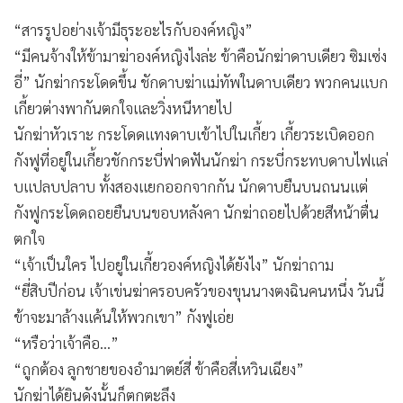
“สารรูปอย่างเจ้ามีธุระอะไรกับองค์หญิง”
“มีคนจ้างให้ข้ามาฆ่าองค์หญิงไงล่ะ ข้าคือนักฆ่าดาบเดียว ซิมเซ่ง
อี่” นักฆ่ากระโดดขึ้น ชักดาบฆ่าแม่ทัพในดาบเดียว พวกคนแบก
เกี้ยวต่างพากันตกใจและวิ่งหนีหายไป
นักฆ่าหัวเราะ กระโดดแทงดาบเข้าไปในเกี้ยว เกี้ยวระเบิดออก
กังฟูที่อยู่ในเกี้ยวชักกระบี่ฟาดฟันนักฆ่า กระบี่กระทบดาบไฟแล่
บแปลบปลาบ ทั้งสองแยกออกจากกัน นักดาบยืนบนถนนแต่
กังฟูกระโดดถอยยืนบนขอบหลังคา นักฆ่าถอยไปด้วยสีหน้าตื่น
ตกใจ
“เจ้าเป็นใคร ไปอยู่ในเกี้ยวองค์หญิงได้ยังไง” นักฆ่าถาม
“ยี่สิบปีก่อน เจ้าเข่นฆ่าครอบครัวของขุนนางตงฉินคนหนึ่ง วันนี้
ข้าจะมาล้างแค้นให้พวกเขา” กังฟูเอ่ย
“หรือว่าเจ้าคือ…”
“ถูกต้อง ลูกชายของอำมาตย์สี่ ข้าคือสี่เหวินเฉียง”
นักฆ่าได้ยินดังนั้นก็ตกตะลึง