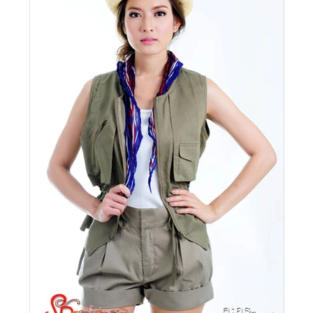
•
Good health & Well-being
•
Green Innovation & SD
•
Management & HR
•
MGR Live
•
Infographic
•
การเมือง
•
ท่องเที่ยว
•
กีฬา
•
ต่างประเทศ
•
Special Scoop
•
เศรษฐกิจ-ธุรกิจ
•
จีน
•
ชุมชน-คุณภาพชีวิต
•
อาชญากรรม
•
Motoring