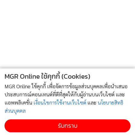
ทุ่มเทกับการทำงาน แล้วพอเปิดเทอมๆหน้าผมจะกลับไปเรียน
ให้จบ”
“ไม่รอไปพร้อมคุณนิดแล้วเหรอคะ”
พิสุทธิ์ส่ายหน้า “ผมเห็นแก่ตัวไหมครับ”
“ไม่หรอกค่ะ มันถึงเวลาที่คุณโป๊ะจะต้องรักตัวเองบ้างแล้ว น้อย
เองก็อาจจะกลับไปเรียนโทที่อังกฤษเหมือนกัน เพราะถ้าอยู่ใกล้
กับภูแบบนี้คงไม่ดีขึ้นแน่”
ทั้งสองเดินมาหยุดที่คูเมืองแห่งหนึ่งแล้วจึงมองไปที่สายน้ำเบื้อง
MGR Online ใช้คุกกี้ (Cookies)
หน้า
“คุณโป๊ะรักคุณนิดน้อยลงไหมคะ” เจ้าทิพย์ดาราถามขึ้น
MGR Online ใช้คุกกี้ เพื่อจัดการข้อมูลส่วนบุคคลเพื่อนำเสนอ
“ไม่หรอกครับ เพราะความดีและความจริงใจที่นิดมีให้ผมมันไม่
ประสบการณ์คอนเทนต์ที่ดีที่สุดให้กับผู้อ่านบนเว็บไซต์ และ
แอพพลิเคชั่น
เงื่อนไขการใช้งานเว็บไซต์
และ
นโยบายสิทธิ
ได้น้อยลง”
ส่วนบุคคล
“เหมือนกันค่ะ”
รับทราบ
แม้จะดึกมากแล้วแต่ลัคนากับลาวัลย์นั่งดื่มกาแฟอยู่ที่ล้อบบี้ของ