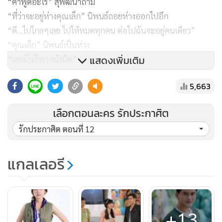
“คำพูดอะไร” สุพัฒนาถาม
“ที่ว่าจะอยู่ห่างคุณเล็ก” นิพนธ์ถอยห่างออกไปอีก
“ดี...ไปไกลๆเลย ไปให้หมดทุกคน ต่อไปฉันจะอยู่คนเดียว”
“คุณเล็ก” นิพนธ์เป็นห่วง
แสดงเพิ่มเติม
“เธอมันก็พวกนังนิด”
พูดจบสุพัฒนาก็ลุกขึ้นแล้วเดินเข้าไปหา แต่นิพนธ์ถอยห่าง
5,663
“ฉันเกลียดแก ตราบใดที่แกเป็นพวกมัน ฉันก็จะเกลียดแก”
สุพัฒนาผลักนิพนธ์ออกแล้วเดินหนีไป นิพนธ์มองตามด้วยสีหน้า
เลือกตอนละคร รักประกาศิต
เครียด
รักประกาศิต ตอนที่ 12
ภูชชิย์มานั่งอย่างเซ็งๆ ที่ศาลากลางไร่ สักพักนริศราก็เดินมาแต่ก็
แกลเลอรี
ไม่กล้าเดินเข้าที่ศาลา
ภูชิชย์เหลือบไปเห็นก็ถามขึ้น “มีอะไรหรือเปล่า”
“ฉันรู้เรื่องเมื่อเย็นแล้วค่ะ ฉันขอโทษที่เป็นต้นเหตุ” นริศราบอก
“มันไม่ใช่เพราะเธอหรอก”
+13
“ฉันคิดว่าฉันไม่ควรอยู่ที่นี่”