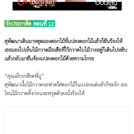
•
เกม
•
วิทยาศาสตร์
รักประกาศิต
ตอนที่ 12
•
SMEs
•
หุ้น
สุพัฒนาเดินมาหยุดมองดอกไม้ที่แปลงดอกไม้แล้วก็ยืนร้องไห้
•
อินโดจีน
เธอมองไปเห็นไม้กวาดมือเสือที่ไว้กวาดใบไม้วางอยู่ก็เดินไปหยิบ
•
กองทุนรวม
แล้วกลับมายืนจ้องแปลงดอกไม้ด้วยความโกรธ
•
Celeb Online
•
Factcheck
“คุณเล็กเกลียดพี่ภู”
•
ญี่ปุ่น
สุพัฒนาเงื้อไม้กวาดจะฟาดใส่ดอกไม้ในแปลงแต่แล้วก็ชะงัก เธอ
•
News1
โยนไม้กวาดทิ้งก่อนจะทรุดตัวลงนั่งร้องไห้
•
Gotomanager