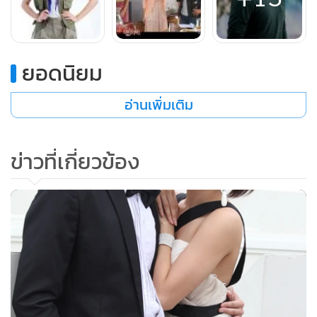
“นริศรา”
“คุณเล็กไม่มีวันเลิกเกลียดฉันหรอกค่ะพ่อเลี้ยง”
“ฉันสัญญานะ ว่าจะจัดการเรื่องนี้”
ยอดนิยม
“พ่อเลี้ยงจะทำให้มันยุ่งยากไปทำไมคะ” นริศราถาม
“ก็เพราะฉันรักเธอน่ะสิ ฉันจะไม่ยอมเสียคนที่ฉันรักไปอีกแล้ว
อ่านเพิ่มเติม
เธออย่าทิ้งฉันไปนะ”
“พ่อเลี้ยง”
ข่าวที่เกี่ยวข้อง
“ถ้าเธอมีความรู้สึกดีๆกับฉันบ้าง ก็เป็นกำลังใจให้ฉันแก้ไขเรื่องนี้
นะนริศรา”
นริศราถึงกับถอนใจด้วยความเครียด
พิสุทธิ์กับเจ้าทิพย์ดาราออกมาเดินเล่นด้วยกันอย่างเซ็งๆ บน
ถนนในตัวเมืองเชียงใหม่
“คุณโป๊ะหายเบื่อหรือยังคะ” เจ้าทิพย์ดาราถามขึ้น
“ขอบคุณเจ้ามากนะครับที่มาเดินเล่นเป็นเพื่อนผม” พิสุทธ์พูด