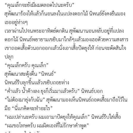
“คุณเล็กจะยังมีผมตลอดไปนะครับ”
สุพัฒนาร้องไห้แล้วก็นอนลงในแปลงดอกไม้ นิพนธ์ยังคงยืนมอง
เธออยู่ห่างๆ
เวลาผ่านไปจนพระอาทิตย์ตกดิน สุพัฒนานอนหลับอยู่ที่แปลง
ดอกไม้ นิพนธ์พยายามเขยิบมาใกล้ๆแล้วมองเธอด้วยความสงสาร
เขาถอดเสื้อตัวนอกออกแล้วนั่งเอาเสื้อปัดยุงให้ ก่อนจะตัดสินใจ
ปลุก
“คุณเล็กครับ คุณเล็ก”
สุพัฒนาสะดุ้งตื่น “นิพนธ์”
นิพนธ์รีบลุกขึ้นแล้วเขยิบถอยห่าง
“ค่ำแล้ว น้ำค้างลง ยุงก็เริ่มมาแล้วครับ” นิพนธ์บอก
“ไม่ต้องมายุ่งกับฉัน” สุพัฒนามองเห็นนิพนธ์ถอดเสื้อมาถือไว้ใน
มือ “นี่แกคิดจะทำอะไร”
“ผมเปล่านะครับ ผมเอามาปัดยุงให้คุณเล็ก” นิพนธ์รีบใส่เสื้อ
“ผมขอโทษครับ ผมผิดเองที่ไม่รักษาคำพูด”