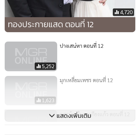
“น้อยต่างหากที่ต้องขอบคุณๆโป๊ะ เพราะถ้าให้น้อยอยู่บ้านก็คง
ยังคิดถึงเขา”
4,720
“ผมถามตรงๆนะครับ วินาทีแรกที่เจ้าน้อยรู้ว่าพ่อเลี้ยงเอ่อ...”
ทองประกายแสด ตอนที่ 12
พิสุทธิ์อ้ำอึ้ง
“ไม่ได้รักน้อยแล้ว” เจ้าทิพย์ดาราชิงพูดแทน
ปางเสน่หา ตอนที่ 12
“ครับ...เจ้าน้อยรู้สึกยังไง”
“โกรธ แล้วก็น้อยใจมากค่ะ”
“แต่เจ้าก็ยังช่วยพ่อเลี้ยงให้ได้มีความสุข”
5,252
“น้อยไม่ใช่คนดีขนาดนั้นหรอกค่ะ ก่อนหน้านี้น้อยพยายามขวาง
มุกเหลี่ยมเพชร ตอนที่ 12
แล้ว แม้กับคุณนิดก็เถอะ แต่น้อยก็ดึงภูไว้ได้แค่ตัว หัวใจของ
ภูเขาก็ไม่ได้อยู่กับน้อย มีแต่ความจริงที่อยู่กับน้อยค่ะ”
1,623
พิสุทธิ์มองหน้าเจ้าทิพย์ดาราด้วยความเห็นใจแล้วก็ยิ้มปลอบ
“นี่แหล่ะครับที่แสดงว่าเจ้าน้อยเป็นคนดี”
อสูรน้อยในตะเกียงแก้ว ตอนที่ 12
แสดงเพิ่มเติม
เจ้าทิพย์ดารายิ้ม “น้อยไม่ได้อยากเป็นคนดี ที่น้อยทำเพราะน้อย
ไม่อยากอยู่กับความทุกข์ต่างหากค่ะ”
3,876
“ผมก็จะเป็นอย่างเจ้าน้อยครับ ตั้งแต่วันพรุ่งนี้ไป ผมคงต้อง