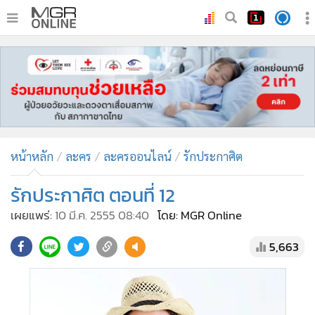
•
หน้าหลัก
•
ทันเหตุการณ์
•
ภาคใต้
•
ภูมิภาค
•
Online Section
หน้าหลัก
ละคร
ละครออนไลน์
รักประกาศิต
•
บันเทิง
•
ผู้จัดการรายวัน
รักประกาศิต ตอนที่ 12
•
คอลัมนิสต์
เผยแพร่:
10 มี.ค. 2555 08:40
โดย: MGR Online
•
ละคร
5,663
•
CbizReview
•
Cyber BIZ
•
ผู้จัดกวน