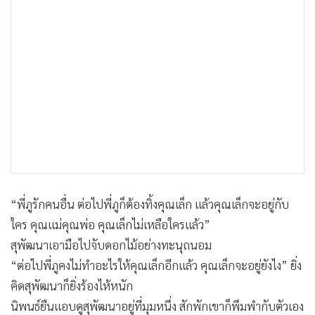
“พี่ภูรักคนอื่น ต่อไปพี่ภูก็ต้องทิ้งคุณเล็ก แล้วคุณเล็กจะอยู่กับ
ใคร คุณแม่คุณพ่อ คุณเล็กไม่เหลือใครแล้ว”
สุพัฒนาเอามือไปจับดอกไม้อย่างทะนุถนอม
“ต่อไปพี่ภูคงไม่ทำอะไรให้คุณเล็กอีกแล้ว คุณเล็กจะอยู่ยังไง” ยิ่ง
คิดสุพัฒนาก็ยิ่งร้องไห้หนัก
นิพนธ์ยืนแอบดูสุพัฒนาอยู่ที่มุมหนึ่ง สักพักเขาก็พึมพำกับตัวเอง