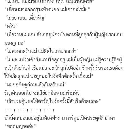
“ไม่เอา...แม่ไม่ชอบ ยิ่งเหงาใหญ่ ไม่มีเพื่อนด้วย”
“เดี๋ยวผมจะออกธุระข้างนอก แม่เอาอะไรมั้ย”
“ไม่ล่ะ เออ...เดี๋ยวรัญ”
“ครับ”
“เมื่อวานแม่แอบสังเกตดูน้องบัว ตอนที่ลูกคุยกับผู้หญิงเธอแอบ
มองลูกนะ”
“ไม่หรอกครับแม่ แม่คิดไปเองมากกว่า”
“ไม่นะ แม่ว่าเค้ายังแอบรักลูกอยู่ แม่เป็นผู้หญิง แม่รู้ความรู้สึกผู้
หญิงด้วยกันดี เชื่อแม่เถอะ ถ้าลูกไปง้ออีกซักครั้ง รับรองเธอต้อง
ให้อภัยลูกแน่ นะลูกนะ ไปง้ออีกซักครั้ง เชื่อแม่”
“ผมขอคิดดูก่อนแล้วกันครับแม่”
รัญเดินออกไป รมณีย์ยกมือพนมท่วมหัว
“เจ้าประคู้นขอให้ตารัญไปง้อครั้งนี้สำเร็จด้วยเถอะ”
+ + + + + + + + + + + +
บัวนั่งเหม่อลอยอยู่ในห้องทำงาน การ์ตูนเปิดประตูเข้ามาหา
“ขออนุญาตค่ะ”