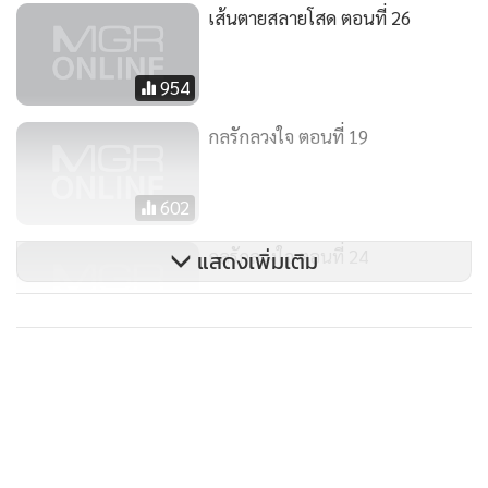
รัญหันจะเดินออกไป บัวเรียกไว้
เส้นตายสลายโสด ตอนที่ 26
“เดี๋ยว”
รัญชะงักหันมองรอฟัง
954
“แล้วดอกเบี้ยล่ะ”
รัญอึ้ง
กลรักลวงใจ ตอนที่ 19
“ผมไม่ทราบว่าคุณคิดดอกเบี้ยด้วย”
“คุณคิดว่าฉันให้คุณยืมเงินสามสิบห้าล้านบาทฟรีๆเพื่ออะไร”
602
“ผมนึกว่าคุณช่วยเหลือผมเพราะว่าคุณรักผม”
กลรักลวงใจ ตอนที่ 24
แสดงเพิ่มเติม
บัวอึ้ง
“ไม่เป็นไรครับ คุณให้เลขาโทรไปบอกผมแล้วกันว่าเท่าไหร่ ผม
จะหามาชำระคุณ”
1,393
รัญเปิดประตูแล้วหยุดหันมามอง
“ขอบคุณอีกครั้ง สำหรับสิ่งดีๆที่คุณมีให้ผม”
รัญเดินออกไปแล้วปิดประตู บัวทรุดลงอึ้งใจสลาย เมื่อเห็นรัญ
หมดเยื่อใย
รัญเดินเลี้ยวออกจากห้อง มงคล นิภาพรรณ การ์ตูนยืนรอ รัญ