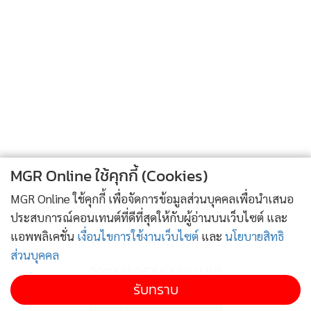
เดินเข้ามาหาทั้งกลุ่ม
“เรียบร้อยดีมั้ยจ๊ะ พ่อรัญ”นิภาพรรณถามทันที
“เรียบร้อยดีครับ”
มงคลถอนหายใจ
“เฮ้อ...พ่อโล่งอกจริง ๆ”
“ค่ะ...หนูก็หัวใจแทบหยุดเต้น”
“ผมลานะครับ ขอบคุณคุณอาทั้งสองแล้วก็คุณตูนด้วยนะครับ”
“ยินดีค่ะ”
MGR Online ใช้คุกกี้ (Cookies)
“แล้วมาบ่อยๆนะจ๊ะพ่อรัญ”นิภาพรรณบอกอย่างยิ้มแย้ม
“ใช่...ต้องหมั่นมาบ่อยๆนะ”
MGR Online ใช้คุกกี้ เพื่อจัดการข้อมูลส่วนบุคคลเพื่อนำเสนอ
ประสบการณ์คอนเทนต์ที่ดีที่สุดให้กับผู้อ่านบนเว็บไซต์ และ
รัญยิ้ม
แอพพลิเคชั่น
เงื่อนไขการใช้งานเว็บไซต์
และ
นโยบายสิทธิ
“ครับ”
ส่วนบุคคล
รัญเดินออกไป การ์ตูนดีใจ
ติดตามข่าวสารผ่านทาง LINE
“ไชโย...ในที่สุดนางเอกก็ให้อภัยพระเอก”
รับทราบ
“รีบไปหาไอ้บัวกันดีกว่า”