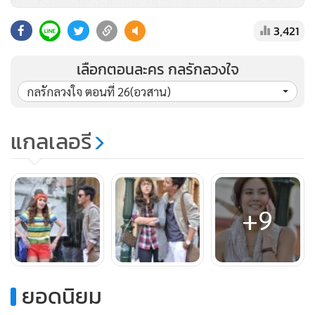
“ธุระสำคัญอะไร”บัวยิ้มเยาะ “หึ...คงจะมาขอโทษ ขอคืนดีกับ
ฉันล่ะสิ”
3,421
“แหม...แก เค้ารักแกนะ เมื่อไหร่แกจะใจอ่อน”
“คนอย่างฉันไม่มีวันใจอ่อนหรอก”
เลือกตอนละคร กลรักลวงใจ
“งั้นฉันไปบอกให้เค้ากลับไปนะ”
กลรักลวงใจ ตอนที่ 26(อวสาน)
“ไม่ต้อง...ให้เค้าเข้ามา”
“เอางั้นหรือ”
แกลเลอรี
“แกทำตามที่ฉันบอกแล้วกัน”
“ได้ค่ะ เจ้านาย”การ์ตูนออกไป
“อยากรู้นักว่าคราวนี้จะมาง้อเราวิธีไหน”
บัวยิ้มพึงใจ
+9
+ + + + + + + + + + + +
เมื่อการ์ตูนเดินกลับออกมา รัญถามทันที
“คุณบัวไม่ยอมพบผมใช่มั้ยครับ”
ยอดนิยม
“ไม่ใช่ค่ะ บัวเค้าบอกว่าเข้าไปได้เลยค่ะ”
“ขอบคุณมากครับ”