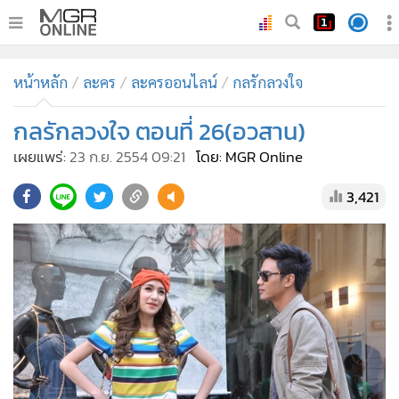
•
หน้าหลัก
หน้าหลัก
ละคร
ละครออนไลน์
กลรักลวงใจ
•
ทันเหตุการณ์
•
กลรักลวงใจ ตอนที่ 26(อวสาน)
ภาคใต้
•
ภูมิภาค
เผยแพร่:
23 ก.ย. 2554 09:21
โดย: MGR Online
•
Online Section
3,421
•
บันเทิง
•
ผู้จัดการรายวัน
•
คอลัมนิสต์
•
ละคร
•
CbizReview
•
Cyber BIZ
•
ผู้จัดกวน