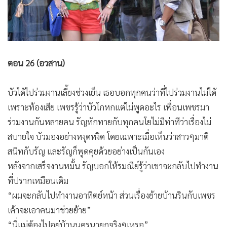
•
Good health & Well-being
•
Green Innovation & SD
•
Management & HR
•
MGR Live
ตอน 26 (อวสาน)
•
Infographic
•
การเมือง
บัวได้ไปร่วมงานเลี้ยงช่วงเย็น เธอบอกทุกคนว่าที่ไปร่วมงานไม่ได้
•
ท่องเที่ยว
เพราะท้องเสีย เพชรรู้ว่าบัวโกหกแต่ไม่พูดอะไร เพื่อนเพชรมา
•
กีฬา
ร่วมงานกันหลายคน รัญทักทายกับทุกคนโยไม่มีท่าทีว่าเรื่องไม่
•
ต่างประเทศ
สบายใจ บัวมองอย่างหงุดหงิด โดยเฉพาะเมื่อเห็นว่าสาวๆมาตี
•
Special Scoop
สนิทกับรัญ และรัญก็พูดคุยด้วยอย่างเป็นกันเอง
•
เศรษฐกิจ-ธุรกิจ
หลังจากเสร็จงานหมั้น รัญบอกให้รมณีย์รู้ว่าเขาจะกลับไปทำงาน
•
จีน
ที่ปรากเหมือนเดิม
•
ชุมชน-คุณภาพชีวิต
“ผมจะกลับไปทำงานอาทิตย์หน้า ส่วนเรื่องย้ายบ้านรินกับเพชร
•
อาชญากรรม
เค้าจะเอาคนมาช่วยย้าย”
•
Motoring
“นี่แม่ต้องไปอยู่บ้านนครนายกจริงๆเหรอ”