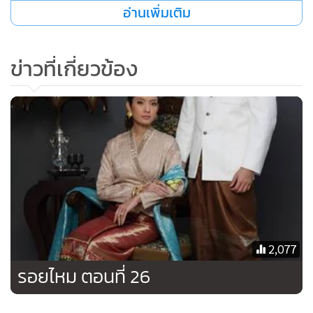
อ่านเพิ่มเติม
รัญยิ้มให้ ลุกเดินออกไป การ์ตูนภาวนา
“คราวนี้ขอให้พระเอกกับนางเอกสมหวังซะทีเถ๊อะ”
รัญเปิดประตูเข้ามา บัวนั่งทำหน้านิ่งเย็นชา
ข่าวที่เกี่ยวข้อง
“สวัสดีครับ ผมต้องขอโทษที่รบกวนเวลาคุณ”
“คุณมีอะไรก็พูดมา แต่ถ้าจะมาพูดเรื่องเก่าล่ะก็ ฉันไม่มีอะไรจะ
พูดกับคุณ”
“ผมไม่ได้มาพูดเรื่องเก่าหรอกครับ”
บัวชะงัก
“ถ้างั้นคุณมาทำไม”
“ผมจะเอาเงินที่ค้างชำระมาคืนคุณ”รัญหยิบซองเช็คส่งให้“นี่คือ
เช็คเงินสดสิบแปดล้านบาทครับ”
บัวอึ้งโกรธ หยิบเช็คออกมาดู
2,077
“ผมต้องขอบคุณในความกรุณาที่คุณช่วยเหลือครอบครัว
รอยไหม ตอนที่ 26
ผม”รัญลุกยืน บัวมองอึ้งผิดหวัง “แค่นี้แหละครับ ที่ผมมารบกวน
เวลาคุณ”