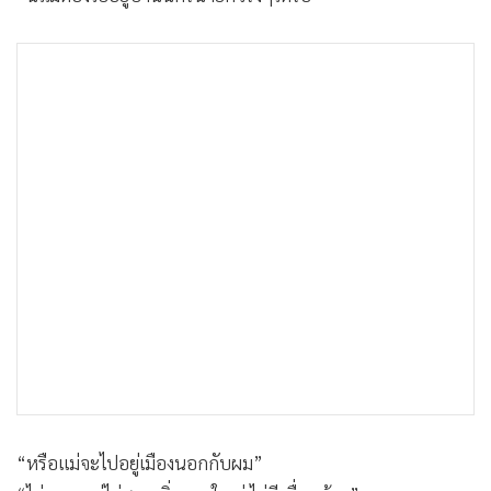
•
เกม
•
วิทยาศาสตร์
•
SMEs
•
หุ้น
•
อินโดจีน
•
กองทุนรวม
•
Celeb Online
•
Factcheck
•
ญี่ปุ่น
•
News1
•
Gotomanager
“หรือแม่จะไปอยู่เมืองนอกกับผม”