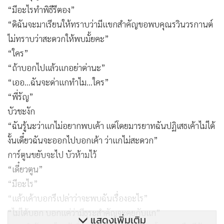
“มีอะไรทำพิธีรีตอง”
“ดิฉันจะมาเรียนให้ทราบว่ามีแขกสำคัญขอพบคุณรวินวรกานต์
ไม่ทราบว่าสะดวกให้พบมั้ยคะ”
“ใคร”
“ถ้าบอกไปแล้วแกอย่าด่านะ”
“เออ...ฉันจะด่าแกทำไม...ใคร”
“พี่รัญ”
บัวชะงัก
“ฉันรู้นะว่าแกไม่อยากพบเค้า แต่โดยมารยาทฉันปฏิเสธเค้าไม่ได้
งั้นเดี๋ยวฉันจะออกไปบอกเค้า ว่าแกไม่สะดวก”
การ์ตูนขยับจะไป บัวห้ามไว้
“เดี๋ยวตูน”
“มีอะไร”
“แล้วเค้าบอกรึเปล่าว่าจะพบฉันเรื่องอะไร”
“ไม่ได้บอก บอกแค่ว่ามีธุระสำคัญจะคุยกับแก”
แสดงเพิ่มเติม