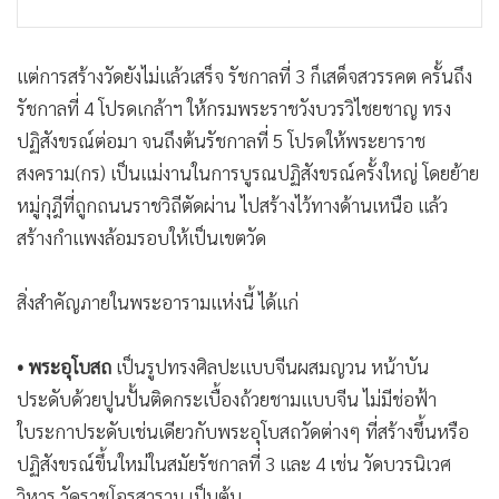
แต่การสร้างวัดยังไม่แล้วเสร็จ รัชกาลที่ 3 ก็เสด็จสวรรคต ครั้นถึง
รัชกาลที่ 4 โปรดเกล้าฯ ให้กรมพระราชวังบวรวิไชยชาญ ทรง
ปฏิสังขรณ์ต่อมา จนถึงต้นรัชกาลที่ 5 โปรดให้พระยาราช
สงคราม(กร) เป็นแม่งานในการบูรณปฏิสังขรณ์ครั้งใหญ่ โดยย้าย
หมู่กุฎีที่ถูกถนนราชวิถีตัดผ่าน ไปสร้างไว้ทางด้านเหนือ แล้ว
สร้างกำแพงล้อมรอบให้เป็นเขตวัด
สิ่งสำคัญภายในพระอารามแห่งนี้ ได้แก่
• พระอุโบสถ
เป็นรูปทรงศิลปะแบบจีนผสมญวน หน้าบัน
ประดับด้วยปูนปั้นติดกระเบื้องถ้วยชามแบบจีน ไม่มีช่อฟ้า
ใบระกาประดับเช่นเดียวกับพระอุโบสถวัดต่างๆ ที่สร้างขึ้นหรือ
ปฏิสังขรณ์ขึ้นใหม่ในสมัยรัชกาลที่ 3 และ 4 เช่น วัดบวรนิเวศ
วิหาร วัดราชโอรสาราม เป็นต้น