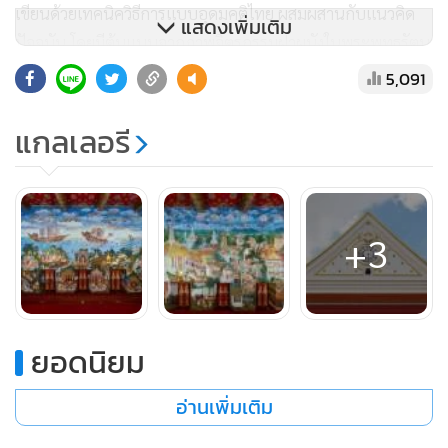
เขียนด้วยเทคนิควิธีการแบบอุดมคติไทย ผสมผสานกับแนวคิด
แสดงเพิ่มเติม
ปัจจุบัน โดยมีต้นแบบจากภาพจิตรกรรมฝาผนังในพระพุทธรัตน
สถาน ภายในพระบรมมหาราชวัง ตามแนวพระราชดำริพระบาท
5,091
สมเด็จพระเจ้าอยู่หัว ซึ่งทรงพระกรุณาโปรดเกล้าฯ ให้กรม
ศิลปากรเขียนขึ้น
แกลเลอรี
วัดราชผาติการามได้ดำเนินการบูรณปฏิสังขรณ์เรื่อยมาทุกสมัย
ของเจ้าอาวาส โดนเฉพาะในสมัยของ
สมเด็จพระมหาวีรวงศ์(วิน
+3
ธมฺมสาโร)
เป็นเจ้าอาวาส ได้บูรณปฏิสังขรณ์ก่อสร้างอาคาร
เสนาสนะต่างๆมากมาย นำความเจริญก้าวหน้าและชื่อเสียง
เกียรติยศมาสู่วัดราชผาติการามวรวิหารจนเป็นที่รู้จักกันทั่วไป
ยอดนิยม
สมเด็จพระมหาวีรวงศ์ มีชื่อเสียงในการแสดงพระธรรมเทศนา
ด้วยลีลาด้วยภาษาและอรรถรสเป็นที่พอใจของผู้ฟัง และเป็นที่
อ่านเพิ่มเติม
ยอมรับในสังฆมณฑลตลอดถึงประชาชนโดยทั่วไป