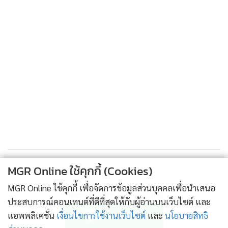
สมเด็จพระเจ้าอยู่หัว ทรงสดับพระธรรมเทศนาของสมเด็จพระ
มหาวีรวงศ์
ดังนั้น จึงได้จัดทำโครงการบูรณปฏิสังขรณ์วัดราชผาติการาม
โดยได้รับการสนับสนุนงบประมาณจากสำนักงานทรัพย์สินส่วน
พระมหากษัตริย์ รวมทั้งหน่วยงานภาครัฐและเอกชน และผู้มีจิต
ศรัทธาทั่วไป
การบูรณะเริ่มขึ้นเมื่อ พ.ศ. 2553 แล้วเสร็จทั้งหมดในเดือน
ธันวาคม พ.ศ. 2556
•
ที่มาของพระราชนิพนธ์ “พระมหาชนก”
ติดตามข่าวสารผ่านทาง LINE
MGR Online ใช้คุกกี้ (Cookies)
MGR Online ใช้คุกกี้ เพื่อจัดการข้อมูลส่วนบุคคลเพื่อนำเสนอ
เมื่อปี 2520 พระบาทสมเด็จพระเจ้าอยู่หัว ทรงสดับพระธรรม
ประสบการณ์คอนเทนต์ที่ดีที่สุดให้กับผู้อ่านบนเว็บไซต์ และ
เทศนาของสมเด็จพระมหาวีรวงศ์(วิน ธมฺมสาโร) อดีตเจ้าอาวาส
MGR Online Application
แอพพลิเคชั่น
เงื่อนไขการใช้งานเว็บไซต์
และ
นโยบายสิทธิ
วัดราชผาติการาม เรื่อง พระมหาชนก ตอนพระมหาชนกเสด็จ