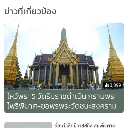
ข่าวที่เกี่ยวข้อง
พระบาทสมเด็จพระเจ้าอยู่หัว ทรงมีพระราชศรัทธาในพระธรรม
เทศนาของสมเด็จพระมหาวีรวงศ์เป็นอย่างยิ่ง จึงโปรดให้เจ้า
หน้าที่มาบันทึกเสียงการแสดงพระธรรมเทศนาเกือบทุกกัณฑ์
และทรงพระกรุณาโปรดเกล้าฯ ให้พิมพ์พระธรรมเทศนา
พระราชทานในวโรกาสพิเศษ ถวายแด่ท่านเจ้าพระคุณสมเด็จฯ
3,899
ไหว้พระ 5 วัดริมราชดำเนิน กราบพระ
ไพรีพินาศ-ขอพรพระวัดชนะสงคราม
ย้อนรำลึกนิวาสสถิต สมเด็จพระ