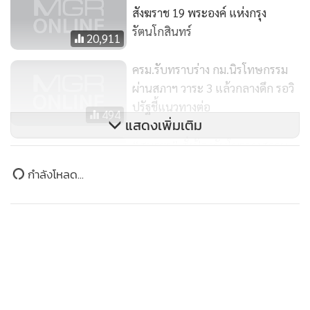
สังฆราช 19 พระองค์ แห่งกรุง
รัตนโกสินทร์
20,911
ครม.รับทราบร่าง กม.นิรโทษกรรม
ผ่านสภาฯ วาระ 3 แล้วกลางดึก รอวิ
ในปี 2516 ได้มีการบูรณปฏิสังขรณ์พระอุโบสถ และได้อัญเชิญ
ปรัฐชี้แนวทางต่อ
พระบรมอัฐิในรัชกาลที่ 4 และรัชกาลที่ 5 มาบรรจุไว้หลังพระ
494
แสดงเพิ่มเติม
อุโบสถด้วย
“สนธยา” สั่งป้องกันโบราณสถาน
พิมายท่วม เชื่อ พท.ไม่ดันนิรโทษ
แม้จะมีการบูรณปฏิสังขรณ์ต่อเนื่องกันมา แต่กาลเวลาที่ล่วงเลย
กรรมสุดซอย
578
ก็ทำให้วัดราชผาติการามชำรุดทรุดโทรมไป และในโอกาสมหา
มงคลที่พระบาทสมเด็จพระเจ้าอยู่หัว ทรงเจริญพระชนมพรรษา
84 พรรษา ทางวัดจึงเห็นควรให้มีการบูรณปฏิสังขรณ์พระอาราม
ให้อยู่ในสภาพที่มั่นคงแข็งแรงสวยงาม และอนุรักษ์
สถาปัตยกรรมให้เป็นมรดกของชาติ เพื่อดำรงไว้ซึ่งเรื่องราวของ
พระมหาชนก ที่เป็นจุดเริ่มต้นของพระราชนิพนธ์ที่พระบาท