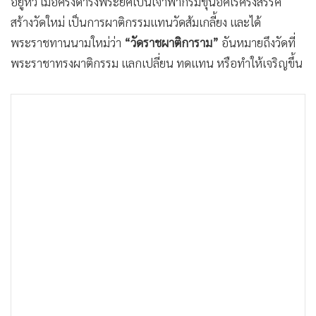
อยู่หัว เมื่อครั้งดำรงพระยศเป็นเจ้าฟ้ากรมขุนอิศเรศรังสรรค์
•
เกม
สร้างวัดใหม่ เป็นการผาติกรรมแทนวัดส้มเกลี้ยง และได้
•
วิทยาศาสตร์
พระราชทานนามใหม่ว่า
“วัดราชผาติการาม”
อันหมายถึงวัดที่
•
SMEs
พระราชาทรงผาติกรรม แลกเปลี่ยน ทดแทน หรือทำให้เจริญขึ้น
•
หุ้น
•
อินโดจีน
•
กองทุนรวม
•
Celeb Online
•
Factcheck
•
ญี่ปุ่น
•
News1
•
Gotomanager