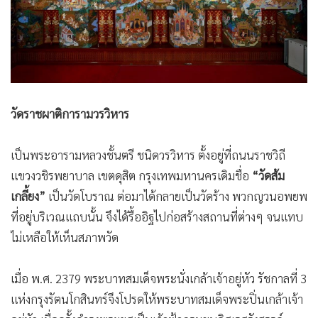
•
Good health & Well-being
•
Green Innovation & SD
•
Management & HR
•
MGR Live
•
Infographic
•
การเมือง
วัดราชผาติการามวรวิหาร
•
ท่องเที่ยว
•
กีฬา
เป็นพระอารามหลวงชั้นตรี ชนิดวรวิหาร ตั้งอยู่ที่ถนนราชวิถี
แขวงวชิรพยาบาล เขตดุสิต กรุงเทพมหานคร
เดิมชื่อ
“วัดส้ม
•
ต่างประเทศ
เกลี้ยง”
เป็นวัดโบราณ ต่อมาได้กลายเป็นวัดร้าง พวกญวนอพยพ
•
Special Scoop
ที่อยู่บริเวณแถบนั้น จึงได้รื้ออิฐไปก่อสร้างสถานที่ต่างๆ จนแทบ
•
เศรษฐกิจ-ธุรกิจ
ไม่เหลือให้เห็นสภาพวัด
•
จีน
•
ชุมชน-คุณภาพชีวิต
เมื่อ พ.ศ. 2379 พระบาทสมเด็จพระนั่งเกล้าเจ้าอยู่หัว รัชกาลที่ 3
•
อาชญากรรม
แห่งกรุงรัตนโกสินทร์จึงโปรดให้พระบาทสมเด็จพระปิ่นเกล้าเจ้า
•
Motoring