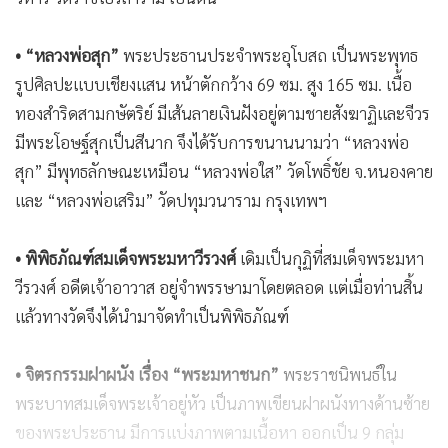
• “หลวงพ่อสุก”
พระประธานประจำพระอุโบสถ เป็นพระพุทธ
รูปศิลปะแบบเชียงแสน หน้าตักกว้าง 69 ซม. สูง 165 ซม. เนื้อ
ทองสำริดสามกษัตริย์ มีเส้นลายเงินฝังอยู่ตามชายสังฆาฏิและจีวร
มีพระโอษฐ์สุกเป็นสีนาก จึงได้รับการขนานนามว่า “หลวงพ่อ
สุก” มีพุทธลักษณะเหมือน “หลวงพ่อใส” วัดโพธิ์ชัย จ.หนองคาย
และ “หลวงพ่อเสริม” วัดปทุมวนาราม กรุงเทพฯ
• พิพิธภัณฑ์สมเด็จพระมหาวีรวงศ์
เดิมเป็นกุฏิที่สมเด็จพระมหา
วีรวงศ์ อดีตเจ้าอาวาส อยู่จำพรรษามาโดยตลอด แต่เมื่อท่านสิ้น
แล้วทางวัดจึงได้นำมาจัดทำเป็นพิพิธภัณฑ์
• จิตรกรรมฝาผนัง เรื่อง “พระมหาชนก”
พระราชนิพนธ์ใน
พระบาทสมเด็จพระเจ้าอยู่หัว เป็นภาพเขียนฝาผนังทางด้านซ้าย
ของพระประธาน มีการแบ่งภาพตามเนื้อหา ออกเป็น 9 กลุ่ม