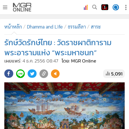
•
หน้าหลัก
หน้าหลัก
Dhamma and Life
ธรรมลีลา
สาระ
•
ทันเหตุการณ์
•
รักษ์วัดรักษ์ไทย : วัดราชผาติการาม
ภาคใต้
•
ภูมิภาค
พระอารามแห่ง “พระมหาชนก”
•
Online Section
เผยแพร่:
4 ธ.ค. 2556 08:47
โดย: MGR Online
•
บันเทิง
5,091
•
ผู้จัดการรายวัน
•
คอลัมนิสต์
•
ละคร
•
CbizReview
•
Cyber BIZ
•
ผู้จัดกวน