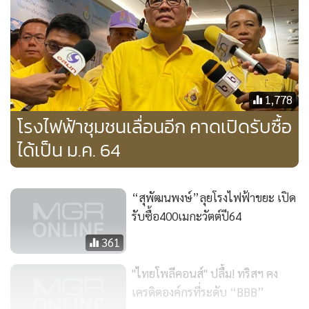
คัดเลือกโรงไฟฟ้าชุมชนนั้น เห็นว่าควรจะคัดเลือกผู้ที่เป็นมือ
อาชีพสามารถพัฒนาโรงไฟฟ้าและบริหารจัดการได้อย่างแท้จริง
ซึ่งกระบวนการคัดเลือกจึงต้องพิจารณาจากคุณสมบัติดังกล่าว
เพื่อตอบโจทย์ให้โครงการเดินหน้าไปได้ และเป็นที่ยอมรับของ
ชุมชนอย่างแท้จริง โดยขณะนี้ผู้พัฒนาโครงการและวิสาหกิจ
1,778
ชุมชน ต่างก็มีความพร้อมในการดำเนินการอยู่แล้ว เหลือเพียงรอ
โรงไฟฟ้าชุมชนเลื่อนอีก คาดเปิดรับซื้อ
การประกาศการรับซื้อจากภาครัฐเท่านั้น
ได้เป็น ม.ค. 64
"รัฐต้องการนำร่อง 100 เมกะวัตต์ก่อนเพื่อศึกษาข้อดี ข้อเสีย ใน
การที่จะเดินหน้าในระยะต่อไปซึ่งก็เข้าใจในส่วนนี้โดยเอกชนเอง
“สุพัฒนพงษ์”ลุยโรงไฟฟ้าขยะ เปิด
รับซื้อ400เมกะวัตต์ปี64
ก็ยังคงมองว่าโครงการนี้จะเดินหน้าต่อไปหลังจากที่คณะ
รัฐมนตรี(ครม.)ได้เห็นชอบแผนพัฒนากำลังการผลิตไฟฟ้าของ
361
ประเทศไทย(PDP2018)ฉบับปรับปรุงครั้งที่ 1 แล้ว"นายผจญ
"ไทยโพลีคอนส์" ปลื้ม! ทริสฯ คง
กล่าว
เครดิตองค์กรที่ระดับ “BBB”