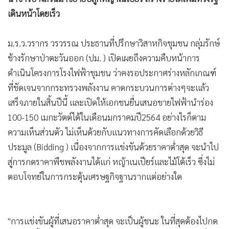
•
Good health & Well-being
เดินหน้าโดยเร็ว
•
Green Innovation & SD
•
Management & HR
ม.ร.ว.วรากร วรวรรณ ประธานที่ปรึกษาวิสาหกิจชุมชน กลุ่มรักษ์
•
MGR Live
ช้างรักษาป่าตะวันออก (ปม. ) เปิดเผยถึงความคืบหน้าการ
•
Infographic
ดำเนินโครงการโรงไฟฟ้าชุมชน ว่าคงรอประกาศร่างหลักเกณฑ์
•
การเมือง
ที่ชัดเจนจากกระทรวงพลังงาน คาดกระบวนการต่างๆจะแล้ว
•
ท่องเที่ยว
เสร็จภายในสิ้นปีนี้ และเปิดให้เอกชนยื่นเสนอขายไฟฟ้านำร่อง
•
กีฬา
100-150 เมกะวัตต์ได้ในเดือนมกราคมปี2564 อย่างไรก็ตาม
•
ต่างประเทศ
ความเห็นส่วนตัว ไม่เห็นด้วยกับแนวทางการคัดเลือกด้วยวิธี
•
Special Scoop
ประมูล (Bidding ) เนื่องจากการแข่งขันด้วยราคาต่ำสุด จะนำไป
•
เศรษฐกิจ-ธุรกิจ
สู่การกดราคาพืชพลังงานได้แก่ หญ้าเนเปียร์และไม้โต้เร็ว ซึ่งไม่
•
จีน
ตอบโจทย์ในการกระตุ้นเศรษฐกิจฐานรากแต่อย่างใด
•
ชุมชน-คุณภาพชีวิต
•
อาชญากรรม
"การแข่งขันผู้ที่เสนอราคาต่ำสุด จะเป็นผู้ชนะ ในที่สุดต้องไปกด
•
Motoring