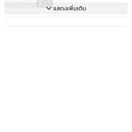
132
แสดงเพิ่มเติม
ส.อ.ท.เตรียมส่ง AEDP ภาค
ประชาชนยื่นรัฐชง 5 ข้อเร่งรัด
พลังงานหมุนเวียน
382