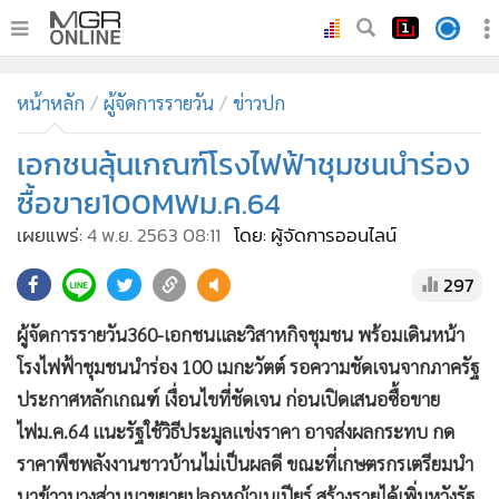
•
หน้าหลัก
หน้าหลัก
ผู้จัดการรายวัน
ข่าวปก
•
ทันเหตุการณ์
•
เอกชนลุ้นเกณฑ์โรงไฟฟ้าชุมชนนำร่อง
ภาคใต้
•
ภูมิภาค
ซื้อขาย100MWม.ค.64
•
Online Section
เผยแพร่:
4 พ.ย. 2563 08:11
โดย: ผู้จัดการออนไลน์
•
บันเทิง
297
•
ผู้จัดการรายวัน
•
คอลัมนิสต์
ผู้จัดการรายวัน360-เอกชนและวิสาหกิจชุมชน พร้อมเดินหน้า
•
ละคร
โรงไฟฟ้าชุมชนนำร่อง 100 เมกะวัตต์ รอความชัดเจนจากภาครัฐ
•
CbizReview
ประกาศหลักเกณฑ์ เงื่อนไขที่ชัดเจน ก่อนเปิดเสนอซื้อขาย
•
Cyber BIZ
ไฟม.ค.64 แนะรัฐใช้วิธีประมูลแข่งราคา อาจส่งผลกระทบ กด
ราคาพืชพลังงานชาวบ้านไม่เป็นผลดี ขณะที่เกษตรกรเตรียมนำ
•
ผู้จัดกวน
นาข้าวบางส่วนมาขยายปลูกหญ้าเนเปียร์ สร้างรายได้เพิ่มหวังรัฐ