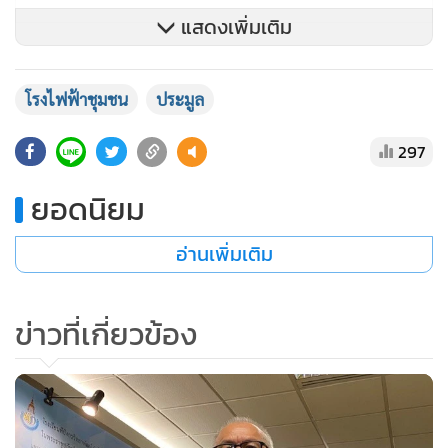
แสดงเพิ่มเติม
นางนฤชล พฤกษา ประธานวิสาหกิจชุมชน กลุ่มผู้เลี้ยงโคขุนสร้าง
อาชีพตลาดไทร จ.นครราชสีมา กล่าวว่า กลุ่มมีสมาชิกประมาณ
โรงไฟฟ้าชุมชน
ประมูล
290 คนที่ขณะนี้ต้องการเห็นการเกิดขึ้นของโรงไฟฟ้าชุมชนด้วย
297
ความหวัง เนื่องจากสมาชิกส่วนใหญ่ต้องการนำพื้นที่ปลูกนาข้าว
บางส่วน ไปปลูกหญ้าเนเปียร์เพิ่มขึ้น เพราะนาข้าวทำได้เพียงปี
ยอดนิยม
ละครั้ง ขณะที่การปลูกหญ้าสามารถตัดส่งโรงไฟ้ฟ้าได้ 2-3 รอบ
อ่านเพิ่มเติม
"เรารอได้ แต่ขอให้มีความหวัง ที่ผ่านมาบางส่วนเราปลูกข้าว
และปลูกหญ้าเนเปียร์ไว้เลี้ยงสัตว์อยู่แล้ว หากมีโรงไฟฟ้าชุมชนก็
ข่าวที่เกี่ยวข้อง
จะขยายพื้นที่ปลูกพืชพลังงานเพิ่ม เพราะทำนาที่ผ่านมาชีวิต
เกษตรกรเองก็ยากลำบาก อยากวอนให้รัฐเร่งโครงการนี้" นางนฤ
ชลกล่าว
นายผจญ ศรีบุญเรือง นายกสมาคมก๊าซชีวภาพไทย กล่าวว่า การ