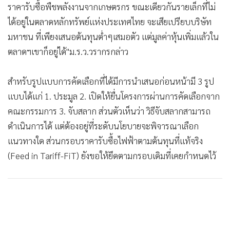
ราคารับซื้อพืชพลังงานจากเกษตรกร ขณะเดียวกันรายเล็กที่ไม่
•
เกม
ได้อยู่ในตลาดหลักทรัพย์แห่งประเทศไทย จะเสียเปรียบบริษัท
•
วิทยาศาสตร์
มหาชน ที่เพียงเสนอต้นทุนต่ำๆเสมอตัว แต่มูลค่าหุ้นเพิ่มแล้วใน
•
SMEs
ตลาดฯเขาก็อยู่ได้"ม.ร.ว.วรากรกล่าว
•
หุ้น
•
อินโดจีน
สำหรับรูปแบบการคัดเลือกที่ได้มีการนำเสนอก่อนหน้ามี 3 รูป
•
กองทุนรวม
แบบได้แก่ 1. ประมูล 2. เปิดให้ยื่นโครงการผ่านการคัดเลือกจาก
•
Celeb Online
คณะกรรมการ 3. จับสลาก ส่วนตัวเห็นว่า วิธีจับสลากสามารถ
•
Factcheck
ดำเนินการได้ แต่ต้องอยู่ที่ระดับนโยบายจะพิจารณาเลือก
•
ญี่ปุ่น
แนวทางใด ส่วนกรอบราคารับซื้อไฟฟ้าตามต้นทุนที่แท้จริง
•
News1
(Feed in Tariff-FiT) ยังขอให้ยึดตามกรอบเดิมที่เคยกำหนดไว้
•
Gotomanager